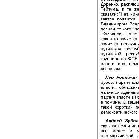
Доренко, расплющ
Тейтума, и те ж
сказали: "Нет, ни
завтра появится 
Владимиром Влад
возникнет какой-т
"Касьянов - наше 
какая-то зачистк
зачистка неслуча
путинская респ
путинской респ
группировка ФСБ
власти она неме
хозяевам.
Лев Ройтман:
Зубов, партия вла
власти, обласка
является идейным 
партия власти в Р
в помине. С вашей
такой короткий 
демократического 
Андрей Зубов
скрывает свои ист
все менее и ме
прагматической 