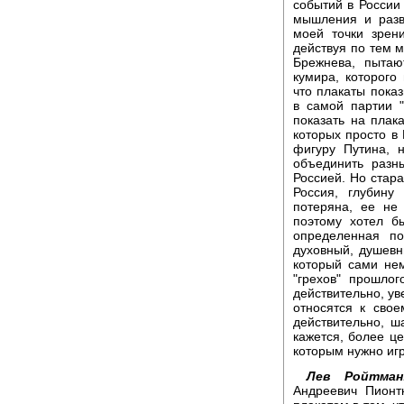
событий в России 
мышления и разви
моей точки зрен
действуя по тем м
Брежнева, пытаю
кумира, которого
что плакаты показ
в самой партии 
показать на плак
которых просто в 
фигуру Путина, 
объединить разн
Россией. Но стар
Россия, глубину
потеряна, ее не
поэтому хотел б
определенная по
духовный, душевн
который сами нем
"грехов" прошло
действительно, ув
относятся к сво
действительно, ш
кажется, более ц
которым нужно иг
Лев Ройтман
Андреевич Пионт