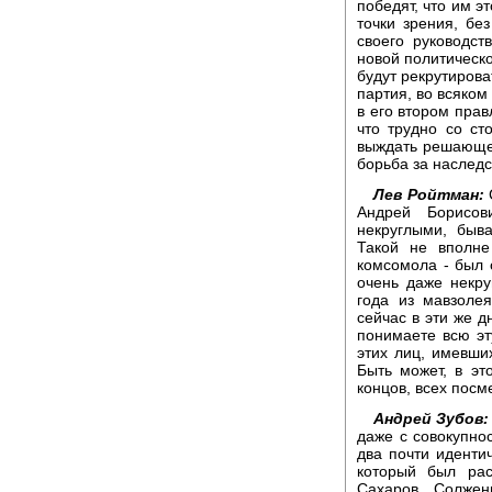
победят, что им э
точки зрения, бе
своего руководст
новой политическо
будут рекрутирова
партия, во всяком
в его втором прав
что трудно со ст
выждать решающег
борьба за наследс
Лев Ройтман:
С
Андрей Борисов
некруглыми, быв
Такой не вполне
комсомола - был о
очень даже некруг
года из мавзоле
сейчас в эти же д
понимаете всю эт
этих лиц, имевши
Быть может, в эт
концов, всех пос
Андрей Зубов:
даже с совокупнос
два почти иденти
который был рас
Сахаров, Солжен