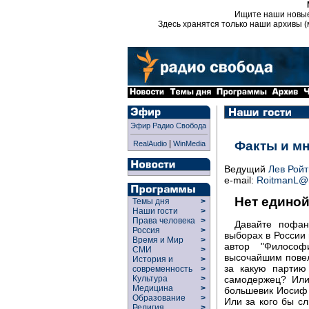
Ищите наши новы
Здесь хранятся только наши архивы (
Эфир Радио Свобода
|
Факты и м
RealAudio
WinMedia
Ведущий
Лев Рой
e-mail:
RoitmanL@r
Нет едино
Темы дня
>
Наши гости
>
Права человека
>
Давайте пофан
Россия
>
выборах в России 
Время и Мир
>
автор "Философ
СМИ
>
высочайшим пове
История и
>
за какую партию
современность
>
Культура
>
самодержец? Или
Медицина
>
большевик Иосиф
Образование
>
Или за кого бы с
Религия
>