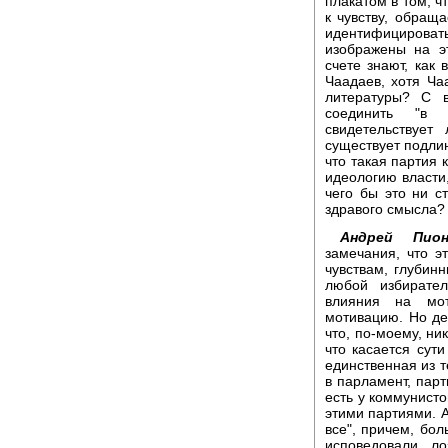
плакатом в том, ч
к чувству, обращ
идентифицирова
изображены на э
счете знают, как
Чаадаев, хотя Ча
литературы? С 
соединить "в 
свидетельствуе
существует подлин
что такая партия 
идеологию власти
чего бы это ни с
здравого смысла?
Андрей Пион
замечания, что э
чувствам, глубин
любой избирате
влияния на мо
мотивацию. Но дел
что, по-моему, ни
что касается сути
единственная из 
в парламент, пар
есть у коммунисто
этими партиями. А
все", причем, бо
исповедовали л