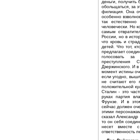
деньги, получить 
обольщаться, за э
филиация. Она оч
особенно взволнов
так естественно 
человечески. Но к
самым отвратите
России, но в исто
что кровь и стра
детей. Что тот, к
предлагает соедин
голосовать за 
преступления 
Дзержинского. И в
момент истины оче
если угодно, вышл
не считают его 
положительной кул
Сталин - это час
руках партия вл
Фрунзе. И в это
сейчас должен оче
этими персонажами
сказал Александр Г
то он себя соедин
несет вместе с
ответственность п