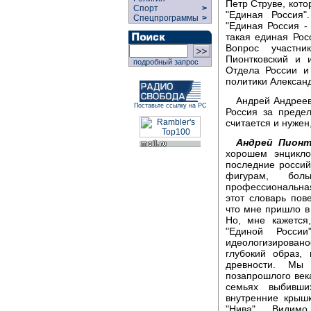
Петр Струве, кото
Спорт
>
"Единая Россия
Спецпрограммы
>
"Единая Россия -
такая единая Рос
Вопрос участн
Пионтковский и 
подробный запрос
Отдела России и
политики Алексан
Андрей Андреев
Поставьте ссылку на РС
Россия за преде
считается и нужен
Андрей Пионт
хорошем энцикло
последние россий
фигурам, бол
профессиональная
этот словарь пов
что мне пришло в 
Но, мне кажется
"Единой России
идеологизирован
глубокий образ,
древности. Мы
позапрошлого века
семьях выбивш
внутренние крыш
"Нива". Видимо