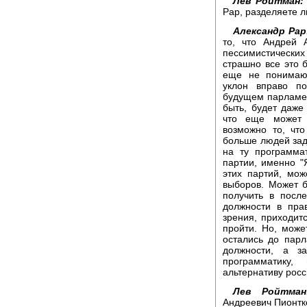
Лев Ройтман:
Рар, разделяете л
Александр Рар
то, что Андрей 
пессимистических 
страшно все это 
еще не понимаю
уклон вправо п
будущем парламен
быть, будет даж
что еще может п
возможно то, чт
больше людей зад
на ту программа
партии, именно "
этих партий, мож
выборов. Может б
получить в посл
должности в пра
зрения, приходитс
пройти. Но, може
остались до парл
должности, а з
программатику,
альтернативу рос
Лев Ройтман
Андреевич Пионтко