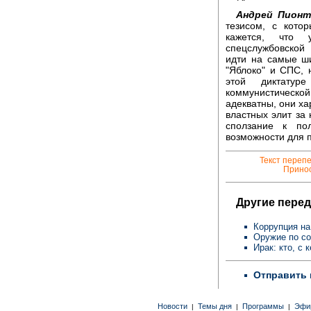
Андрей Пионт
тезисом, с кото
кажется, что 
спецслужбовской 
идти на самые ши
"Яблоко" и СПС, 
этой диктатур
коммунистической
адекватны, они ха
властных элит за
сползание к по
возможности для 
Текст переп
Принос
Другие перед
Коррупция на
Оружие по с
Ирак: кто, с к
Отправить 
Новости
Темы дня
Программы
Эфи
|
|
|