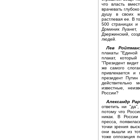
что власть вмес
врачевать глубоко
душу в своих к
растлевая ее. В т
500 страницах и
Доминик Луанет,
Дзержинский, соз
людей.
Лев Ройтман
плакаты "Единой 
плакат, которы
"Президент видит
же самого слога
привлекается и 
президент Путин
действительно 
известные, неиз
России?
Александр Рар
ответить ни "да",
потому что Росси
никак. В России
пресса, появилас
точки зрения выск
они вышли из тот
тоже оппозиция п