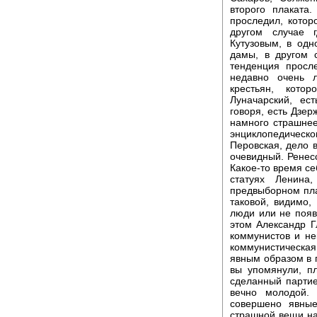
второго плаката
проследил, котор
другом случае 
Кутузовым, в од
дамы, в другом с
тенденция просл
недавно очень л
крестьян, кото
Луначарский, ес
говоря, есть Дзер
намного страшнее
энциклопедическ
Перовская, дело 
очевидный. Ренесс
Какое-то время се
статуях Ленина
предвыборном пла
таковой, видимо,
люди или не появ
этом Александр Г
коммунистов и нек
коммунистическа
явным образом в 
вы упомянули, пл
сделанный партие
вечно молодой.
совершено явные
страшной вещи на