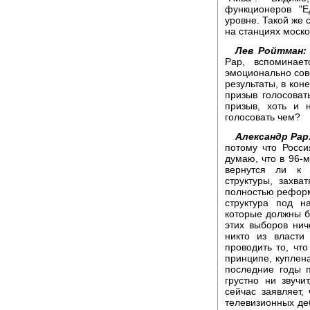
функционеров "
уровне. Такой же 
на станциях моско
Лев Ройтман:
Рар, вспоминае
эмоционально сов
результаты, в кон
призыв голосова
призыв, хоть и 
голосовать чем?
Александр Рар
потому что Росси
думаю, что в 96-м
вернутся ли к 
структуры, захв
полностью реформ
структура под н
которые должны б
этих выборов ниче
никто из власти
проводить то, что
принципе, куплен
последние годы 
грустно ни звучи
сейчас заявляет,
телевизионных деб