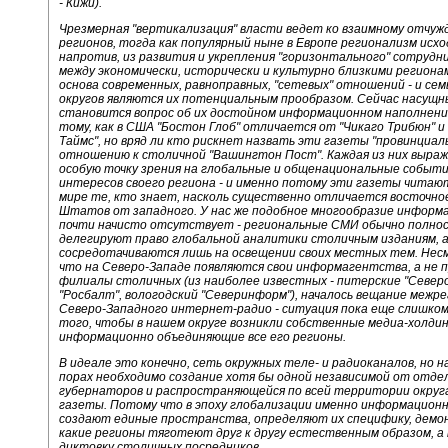
- Кижи).
Чрезмерная "вертикализация" власти ведет ко взаимному отчу
регионов, тогда как популярный ныне в Европе регионализм исхо
напротив, из развития и укрепления "горизонтального" сотрудни
между экономически, исторически и культурно близкими региона
основа современных, равноправных, "сетевых" отношений - и сем
округов являются их потенциальным прообразом. Сейчас насущ
становится вопрос об их достойном информационном наполнени
тому, как в США "Бостон Глоб" отличается от "Чикаго Трибюн" и
Таймс", но вряд ли кто рискнет назвать эти газеты "провинциал
отношению к столичной "Вашингтон Пост". Каждая из них выра
особую точку зрения на глобальные и общенациональные события
интересов своего региона - и именно потому эти газеты читаю
мире те, кто знает, насколь существенно отличается восточно
Штатов от западного. У нас же подобное многообразие информ
почти начисто отсутствует - региональные СМИ обычно полно
делегируют право глобальной аналитики столичным изданиям, а
сосредотачиваются лишь на освещении своих местных тем. Нес
что на Северо-Западе появляются свои информагентства, а не 
филиалы столичных (из наиболее известных - питерские "Северо
"Росбалт", вологодский "Северинформ"), началось вещание межр
Северо-Западного интернет-радио - ситуация пока еще слишком
того, чтобы в нашем округе возникли собственные медиа-холдин
информационно объединяющие все его регионы.
В идеале это конечно, сеть окружных теле- и радиоканалов, но н
порах необходимо создание хотя бы одной независимой от отде
губернаторов и распространяющейся по всей территории округ
газеты. Потому что в эпоху глобализации именно информацион
создают единые пространства, определяют их специфику, дем
какие регионы тяготеют друг к другу естественным образом, а 
диктовку столичных посредников.