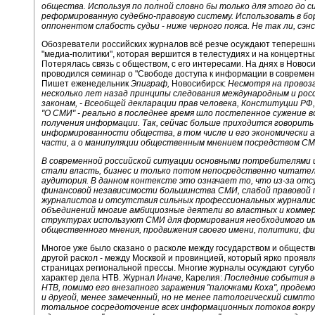
общества. Используя по полной словно бы только для этого до си
реформированную судебно-правовую систему. Использовать в бо
оппонентом слабость судьи - ниже черного пояса. Не так ли, сэн
Обозреватели российских журналов всё резче осуждают теперешн
"медиа-политики", которая вершится в телестудиях и на концертны
Потерялась связь с обществом, с его интересами. На днях в Новос
проводился семинар о "Свободе доступа к информации в современ
Пишет еженедельник
Эпиграф,
Новосибирск:
Несмотря на прово
несколько лет назад принципы следования международным и рос
законам, - Всеобщей декларации прав человека, Конституции РФ
"О СМИ" - реально в последнее время шло постепенное сужение 
получения информации. Так, сейчас больше приходится говорить
информированности общества, в том числе и его экономически 
части, а о манипуляции общественным мнением посредством СМ
В современной российской ситуации основными потребителями
стали власть, бизнес и только потом непосредственно читате
аудитория. В данном контексте это означает то, что из-за от
финансовой независимости большинства СМИ, слабой правовой 
журналистов и отсутствия сильных профессиональных журнали
объединений многие амбициозные деятели во властных и коммер
структурах используют СМИ для формирования необходимого и
общественного мнения, продвижения своего имени, политики, ф
Многое уже было сказано о расколе между государством и обществ
другой раскол - между Москвой и провинцией, который ярко проявл
страницах региональной прессы. Многие журналы осуждают сугубо
характер дела НТВ. Журнал
Иначе,
Карелия:
Последние события в
НТВ, помимо его внезапного заражения "палочками Коха", проде
и другой, менее замеченный, но не менее патологический симпт
тотальное сосредоточение всех информационных потоков вокр