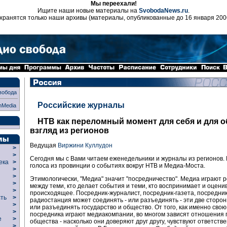
Мы переехали!
Ищите наши новые материалы на
SvobodaNews.ru
.
хранятся только наши архивы (материалы, опубликованные до 16 января 200
вобода
Российские журналы
nMedia
НТВ как переломный момент для себя и для о
взгляд из регионов
Ведущая
Виржини Куллудон
>
>
Сегодня мы с Вами читаем еженедельники и журналы из регионов
века
>
голоса из провинции о событиях вокруг НТВ и Медиа-Моста.
>
р
>
Этимологически, "Медиа" значит "посредничество". Медиа играют 
>
между теми, кто делает события и теми, кто воспринимает и оцени
>
происходящее. Посредник-журналист, посредник-газета, посредник
сть
>
радиостанция может соединять - или разъединять - эти две сторон
>
или разъединять государство и общество. От того, как именно свою
>
посредника играют медиакомпании, во многом зависят отношения 
ие
>
общества - насколько они доверяют друг другу, чувствуют ответств
>