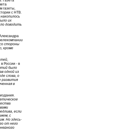
В. Газета
вета
м газеты,
тории с НТВ.
 накопилось
было их
ыло доводить
 Александра
телекомпании
 со стороны
о, кроме
атей
,
в России - в
ытий было
ав одной из
де слова, о
е развития
еченная в
 издания.
тетическое
щества
 вами
едлива, если
ажем, с
м. Но здесь-
го от него
онерного