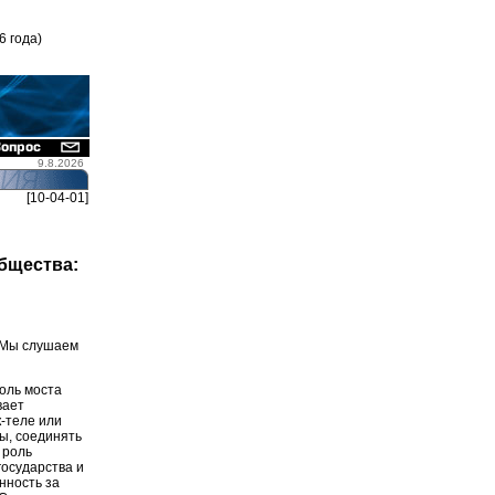
6 года)
9.8.2026
[10-04-01]
бщества:
. Мы слушаем
роль моста
вает
-теле или
ы, соединять
 роль
государства и
енность за