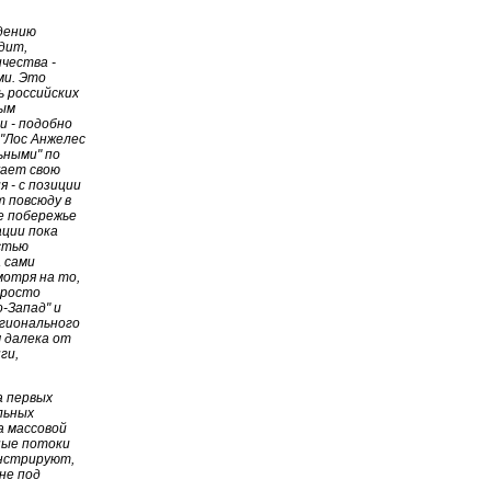
ждению
дит,
чества -
ми. Это
ь российских
ным
и - подобно
 "Лос Анжелес
ьными" по
жает свою
 - с позиции
т повсюду в
е побережье
ации пока
стью
 сами
мотря на то,
просто
-Запад" и
егионального
 далека от
ги,
а первых
льных
а массовой
ные потоки
онстрируют,
не под