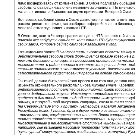
либо воздерживаясь от комментариев. В Омске подписать обращен
свободы слова решились очень немногие журналисты. По мнению 
малая активность объясняется двумя причинами. Вечерний Омск:
Во-первых, свободой слова в Омске давно уже не пахнет, а во-втор
рассматривает конфликт, как разборки в сфере большого бизнеса, 
монетой стали журналисты канала НТВ.
В Омске же, газета Четверг сравнивает дело НТВ с опереттой и за
полгода все забудут о скандале, хотя канал НТВ будет существо
своих звезд, которые сейчас сами себя загоняют в угол.
Еженедельник
Вятский Наблюдатель,
Кировская область:
Между 
действительная свобода слова формируется прежде всего не в 
легкими деньгами столицах, а в российской провинции, на многи
местных теле- и радио-каналах и газетах, которые на деле - под
сложных политических и экономических условиях - доказывают 
самостоятельного существования прессы на основе самоокупае
Так какой должна быть российская пресса и на кого она должна опи
избежать окончательного раскола? Снова Журнал
Иначе,
Карелия:
информационное пространство сегодня может быть воссоздано
уровне федеральных округов. Институт полпредств является с
средством для преодоления, с одной стороны, замкнутости в гу
рамках, а с другой - той абсурдной ситуации, когда жители сосе
(на Северо-Западе это, к примеру, Петербург, Карелия, Архангель
Республика Коми...) узнают друг о друге только из вещания моско
- причем неважно, государственных или нет. Этот гиперцентра
только порождает сепаратистские настроения - и провоцируют
многочисленные и небескорыстные столичные чиновники (в Каре
например, уже вызывает массовые протесты попытка неких мос
"культурных" структур заиметь в собственность жемчужину Рус