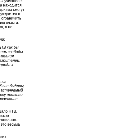
 Случившееся
ва находится
аризма смогут
нуждается в
 ограничить
ию власти.
а, а не
ти:
НТВ как бы
пень свободы-
омпания
лезрителей.
арода к
тся
бя не быдлом,
ззастенчивый
еку понятно:
авоевание,
ещало НТВ.
тское
тационно-
 это весьма
ских