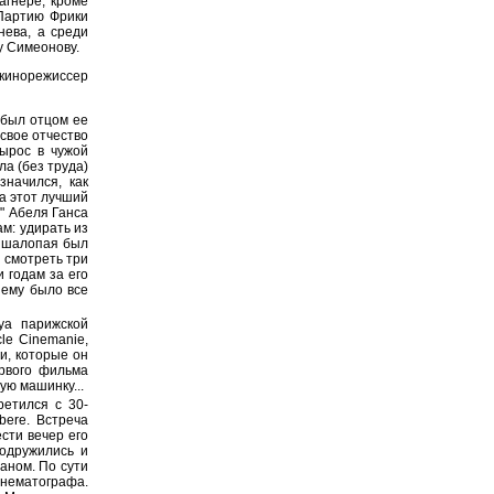
агнере, кроме
Партию Фрики
нева, а среди
у Симеонову.
кинорежиссер
 был отцом ее
 свое отчество
вырос в чужой
ла (без труда)
значился, как
а этот лучший
" Абеля Ганса
ам: удирать из
у шалопая был
н смотреть три
 годам за его
 ему было все
уа парижской
le Cinemanie,
и, которые он
ервого фильма
ую машинку...
етился с 30-
bere. Встреча
сти вечер его
подружились и
аном. По сути
инематографа.