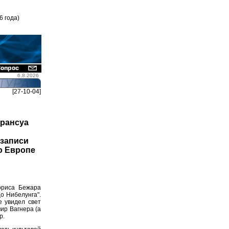
6 года)
6.8.2026
[27-10-04]
Франсуа
 записи
о Европе
ориса Бежара
о Нибелунга".
е увидел свет
ир Вагнера (а
р.