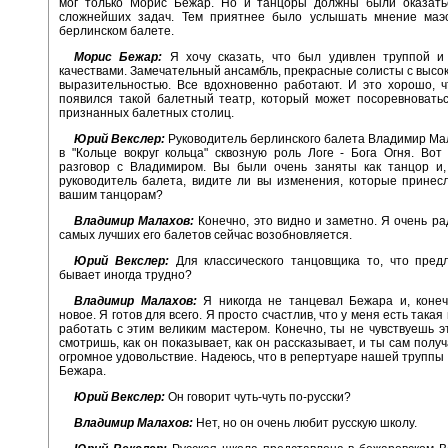
мог только Морис Бежар. Но и танцоры должны были оказать
сложнейших задач. Тем приятнее было услышать мнение маэ
берлинском балете.
Морис Бежар:
Я хочу сказать, что был удивлен труппой и
качествами. Замечательный ансамбль, прекрасные солисты с высок
выразительностью. Все вдохновенно работают. И это хорошо, 
появился такой балетный театр, который может посоревновать
признанных балетных столиц.
Юрий Векслер:
Руководитель берлинского балета Владимир Ма
в "Кольце вокруг кольца" сквозную роль Логе - Бога Огня. Вот
разговор с Владимиром. Вы были очень заняты как танцор и, 
руководитель балета, видите ли вы изменения, которые принес
вашим танцорам?
Владимир Малахов:
Конечно, это видно и заметно. Я очень рад
самых лучших его балетов сейчас возобновляется.
Юрий Векслер:
Для классического танцовщика то, что пред
бывает иногда трудно?
Владимир Малахов:
Я никогда не танцевал Бежара и, конеч
новое. Я готов для всего. Я просто счастлив, что у меня есть такая
работать с этим великим мастером. Конечно, ты не чувствуешь эт
смотришь, как он показывает, как он рассказывает, и ты сам полу
огромное удовольствие. Надеюсь, что в репертуаре нашей труппы
Бежара.
Юрий Векслер:
Он говорит чуть-чуть по-русски?
Владимир Малахов:
Нет, но он очень любит русскую школу.