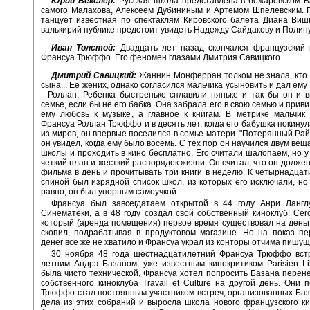
Юрий Векслер:
Русская школа представлена в бежаровском В
самого Малахова, Алексеем Дубининым и Артемом Шпелевским. 
танцует известная по спектаклям Кировского балета Диана Виш
валькирий публике предстоит увидеть Надежду Сайдакову и Полин
Иван Толстой:
Двадцать лет назад скончался французский 
Франсуа Трюффо. Его феномен глазами Дмитрия Савицкого.
Дмитрий Савицкий:
Жаннин Монферран толком не знала, кто
сына... Ее жених, однако согласился мальчика усыновить и дал ему
- Роллан. Ребенка быстренько сплавили няньке и так бы он и 
семье, если бы не его бабка. Она забрала его в свою семью и приви
ему любовь к музыке, а главное к книгам. В метрике мальчик 
Франсуа Роллан Трюффо и в десять лет, когда его бабушка покинул
из миров, он впервые поселился в семье матери. "Потерянный Рай
он увидел, когда ему было восемь. С тех пор он научился двум вещ
школы и проходить в кино бесплатно. Его считали шалопаем, но 
четкий план и жесткий распорядок жизни. Он считал, что он долже
фильма в день и прочитывать три книги в неделю. К четырнадцати
спиной был изрядной список школ, из которых его исключали, но
равно, он был упорным самоучкой.
Франсуа был завсегдатаем открытой в 44 году Анри Лангл
Синематеки, а в 48 году создал свой собственный киноклуб: Cerc
который (аренда помещения) первое время существовал на деньг
скопил, подрабатывая в продуктовом магазине. Но на показ п
денег все же не хватило и Франсуа украл из конторы отчима пишущ
30 ноября 48 года шестнадцатилетний Франсуа Трюффо встр
летним Андрэ Базаном, уже известным кинокритиком Parisien Li
была чисто технической, Франсуа хотел попросить Базана перене
собственного киноклуба Travail et Culture на другой день. Они 
Трюффо стал постоянным участником встреч, организованных Баз
дела из этих собраний и выросла школа нового французского к