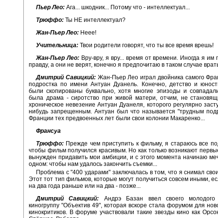
Пьер Лео:
Ага... шкодник... Потому что - интеллектуал...
Трюффо:
Ты НЕ интеллектуал?
Жан-Пьер Лео:
Неее!
Учительница:
Твои родители говорят, что ты все время врешь!
Жан-Пьер Лео:
Вру-вру, я вру... время от времени. Иногда я им
правду, а они не верят, конечно я предпочитаю в таком случае врать
Дмитрий Савицкий:
Жан-Пьер Лео играл двойника самого Фр
подростка по имени Антуан Дуанель. Конечно, детство и юнос
были скопированы буквально, хотя многие эпизоды и совпадал
была драма - сиротство при живой матери, отчим, не становя
хроническое невезение Антуан Дуанеля, которого регулярно засту
нибудь запрещенным. Антуан был что называется "трудным подр
Франции тех предвоенных лет были свои колонии Макаренко...
Франсуа
Трюффо:
Прежде чем приступить к фильму, я стараюсь все под
чтобы фильм получился красивым. Но как только возникают первы
вынужден придавить мои амбиции, и с этого момента начинаю ме
одном: чтобы нам удалось закончить съемки...
Проблема с "400 ударами" заключалась в том, что я снимал свои 
Этот тот тип фильмов, которые могут получиться совсем иными, ес
на два года раньше или на два - позже...
Дмитрий Савицкий:
Андрэ Базан ввел своего молодого 
киногруппу "Объектив 49", которая вскоре стала форумом для нов
кинокритиков. В форуме участвовали такие звезды кино как Орсо