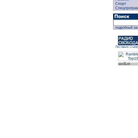
Спорт
Спецпрогра
подробный за
Поставьте ссылк