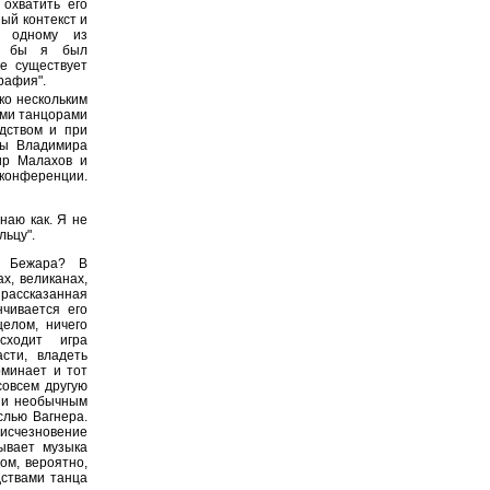
охватить его
ый контекст и
к одному из
ли бы я был
же существует
Графия".
ько нескольким
ими танцорами
одством и при
ны Владимира
ир Малахов и
с-конференции.
наю как. Я не
льцу".
а Бежара? В
х, великанах,
рассказанная
нчивается его
елом, ничего
сходит игра
сти, владеть
оминает и тот
совсем другую
м и необычным
слью Вагнера.
исчезновение
ывает музыка
ом, вероятно,
дствами танца