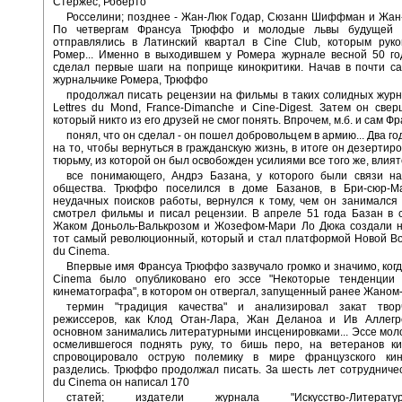
Стёржес, Роберто
Росселини; позднее - Жан-Люк Годар, Сюзанн Шиффман и Жан
По четвергам Франсуа Трюффо и молодые львы будущей 
отправлялись в Латинский квартал в Cine Club, которым руко
Ромер... Именно в выходившем у Ромера журнале весной 50 г
сделал первые шаги на поприще кинокритики. Начав в почти с
журнальчике Ромера, Трюффо
продолжал писать рецензии на фильмы в таких солидных журнал
Lettres du Mond, France-Dimanche и Cine-Digest. Затем он свер
который никто из его друзей не смог понять. Впрочем, м.б. и сам Ф
понял, что он сделал - он пошел добровольцем в армию... Два го
на то, чтобы вернуться в гражданскую жизнь, в итоге он дезертир
тюрьму, из которой он был освобожден усилиями все того же, влият
все понимающего, Андрэ Базана, у которого были связи на
общества. Трюффо поселился в доме Базанов, в Бри-сюр-М
неудачных поисков работы, вернулся к тому, чем он занимался
смотрел фильмы и писал рецензии. В апреле 51 года Базан в 
Жаком Доньоль-Валькрозом и Жозефом-Мари Ло Дюка создали н
тот самый революционный, который и стал платформой Новой Во
du Cinema.
Впервые имя Франсуа Трюффо зазвучало громко и значимо, когда
Cinema было опубликовано его эссе "Некоторые тенденции 
кинематографа", в котором он отвергал, запущенный ранее Жаном
термин "традиция качества" и анализировал закат твор
режиссеров, как Клод Отан-Лара, Жан Деланоа и Ив Аллегр
основном занимались литературными инсценировками... Эссе моло
осмелившегося поднять руку, то бишь перо, на ветеранов ки
спровоцировало острую полемику в мире французского ки
разделись. Трюффо продолжал писать. За шесть лет сотрудничес
du Cinema он написал 170
статей; издатели журнала "Искусство-Литература-