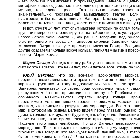
- это попытка приближения к произведению Вагнера с целью 
метафизическое содержание, психологию протагонистов, социальн
музыку, как единое целое. Это попытка комментария 
значительнейших произведений музыкального театра. Ес
писателем, я бы написал книгу о Вагнере. Таковых, правда, у
более 30 000. Мой язык - танец, хорео. И с его помощью я и пишу. 
И вот, спустя 14 лет этот опыт мастера, который по силам тол
труппам в мире, снова репетируется на той же сцене, но уже друг
нового берлинского балета и, как раньше говорили, под руков
участии одного из звездных танцоров мировой балетной сце
Малахова. Вчера, накануне премьеры, маэстро Бежар, Владим
другие создатели "Кольца вокруг кольца", приняли участие в прес
Говорит Морис Бежар.
Морис Бежар:
Мы сделали эту работу, я не знаю зачем и не з
считаю это балетом. Это не балет, это балетное эссе, этюды по "Ко
Юрий Векслер:
Что же, все-таки, вдохновляет Морис
предпосланном самим композитором тексте к этой эпопее о Бога
карликах, русалках и тому подобному мы читаем. "История, 
Вагнером, начинается со своего рода сотворения мира и зака
разрушением. Что же происходит в промежутке? В общем и ц
особенного. Разыгрываются страсти вокруг кольца, прои
неодолимого желания многих героев, одержимых жаждой вла
кольцом, что приводит к разрушению миропорядка. Все это нап
мир, в котором мы живем. Вагнер видел перед глазами, однако, 
действительность и думал о будущем, как об идеале. Решающи
является вывод, к которому неизбежно приходишь, следя за мы
Падение этого мира неизбежно. Но для Вагнера невозможно 
мироздания. То, что придет на смену погибающему миру, опис
"Кольца". Она говорит, что это будет новый, лучший мир, в котор
будет доминировать любовь". Решиться все это пересказать сре