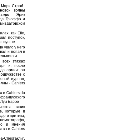
-Мари Строб..
новой волны
водил - Эрик
ода Трюффо и
амиздатовском
ах, как Elle,
шил поступок,
рансуа не
да ушло у него
овал и попал в
ельного и
 всех этажах
арн и, после
 до армии: он
содружестве с
овый журнал,
лны - Cahiers
 в Cahiers du
французского
-Луи Барро
чества таких
е, которые в
дого критика,
нематографа,
но и мнения
тва в Cahiers
Спектакли",