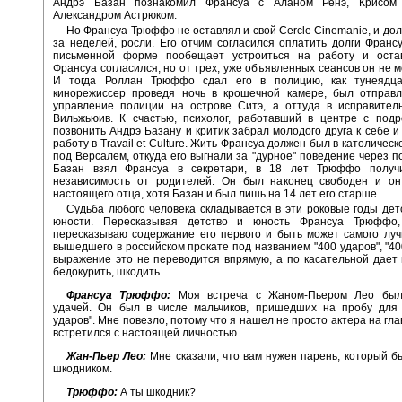
Андрэ Базан познакомил Франсуа с Аланом Ренэ, Крисом
Александром Астрюком.
Но Франсуа Трюффо не оставлял и свой Cercle Cinemanie, и дол
за неделей, росли. Его отчим согласился оплатить долги Франсу
письменной форме пообещает устроиться на работу и остав
Франсуа согласился, но от трех, уже объявленных сеансов он не м
И тогда Роллан Трюффо сдал его в полицию, как тунеядц
кинорежиссер проведя ночь в крошечной камере, был отправл
управление полиции на острове Ситэ, а оттуда в исправител
Вильжьюив. К счастью, психолог, работавший в центре с подр
позвонить Андрэ Базану и критик забрал молодого друга к себе и
работу в Travail et Culture. Жить Франсуа должен был в католиче
под Версалем, откуда его выгнали за "дурное" поведение через по
Базан взял Франсуа в секретари, в 18 лет Трюффо получ
независимость от родителей. Он был наконец свободен и о
настоящего отца, хотя Базан и был лишь на 14 лет его старше...
Судьба любого человека складывается в эти роковые годы дет
юности. Пересказывая детство и юность Франсуа Трюффо,
пересказываю содержание его первого и быть может самого лу
вышедшего в российском прокате под названием "400 ударов", "400
выражение это не переводится впрямую, а по касательной дает 
бедокурить, шкодить...
Франсуа Трюффо:
Моя встреча с Жаном-Пьером Лео был
удачей. Он был в числе мальчиков, пришедших на пробу для
ударов". Мне повезло, потому что я нашел не просто актера на гла
встретился с настоящей личностью...
Жан-Пьер Лео:
Мне сказали, что вам нужен парень, который 
шкодником.
Трюффо:
А ты шкодник?