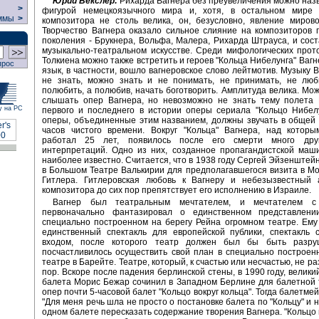
Юрий Векслер:
Рихарда Вагнера без преувеличения можно назв
>
фигурой немецкоязычного мира и, хотя, в остальном мире 
ммы
>
композитора не столь велика, он, безусловно, явление миров
Творчество Вагнера оказало сильное слияние на композиторов
поколения - Брукнера, Вольфа, Малера, Рихарда Штрауса, и сост
музыкально-театральном искусстве. Среди мифологических прот
Толкиена можно также встретить и героев "Кольца Нибелунга" Вагн
прос
язык, в частности, вошло вагнеровское слово лейтмотив. Музыку 
не знать, можно знать и не понимать, не принимать, не люб
полюбить, а полюбив, начать боготворить. Амплитуда велика. Мож
слышать опер Вагнера, но невозможно не знать тему полета 
у на РС
первого и последнего в истории оперы сериала "Кольцо Нибел
оперы, объединенные этим названием, должны звучать в общей
часов чистого времени. Вокруг "Кольца" Вагнера, над которы
работал 25 лет, появилось после его смерти много дру
интерпретаций. Одно из них, созданное пропагандистской маш
наиболее известно. Считается, что в 1938 году Сергей Эйзенштей
в Большом Театре Валькирии для предполагавшегося визита в М
Гитлера. Гитлеровская любовь к Вагнеру и небезызвестный 
композитора до сих пор препятствует его исполнению в Израиле.
Вагнер был театральным мечтателем, и мечтателем с
первоначально фантазировал о единственном представлени
специально построенном на берегу Рейна огромном театре. Ему
единственный спектакль для европейской публики, спектакль 
входом, после которого театр должен был бы быть разру
посчастливилось осуществить свой план в специально построен
театре в Барейте. Театре, который, к счастью или несчастью, не р
пор. Вскоре после падения берлинской стены, в 1990 году, велик
балета Морис Бежар сочинил в Западном Берлине для балетной
опер почти 5-часовой балет "Кольцо вокруг кольца". Тогда балетме
"Для меня речь шла не просто о постановке балета по "Кольцу" и 
одном балете пересказать содержание творения Вагнера. "Кольцо в