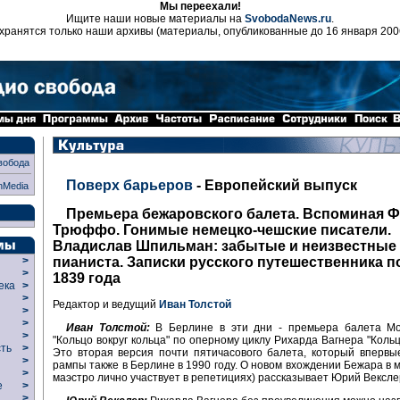
Мы переехали!
Ищите наши новые материалы на
SvobodaNews.ru
.
хранятся только наши архивы (материалы, опубликованные до 16 января 200
вобода
Поверх барьеров
- Европейский выпуск
nMedia
Премьера бежаровского балета. Вспоминая 
Трюффо. Гонимые немецко-чешские писатели.
Владислав Шпильман: забытые и неизвестные
пианиста. Записки русского путешественника п
>
>
1839 года
века
>
>
Редактор и ведущий
Иван Толстой
р
>
>
Иван Толстой:
В Берлине в эти дни - премьера балета М
>
"Кольцо вокруг кольца" по оперному циклу Рихарда Вагнера "Кольц
сть
>
Это вторая версия почти пятичасового балета, который впервы
>
рампы также в Берлине в 1990 году. О новом вхождении Бежара в м
>
маэстро лично участвует в репетициях) рассказывает Юрий Вексле
ие
>
>