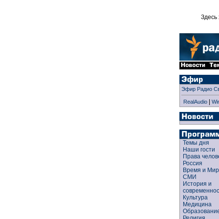
Здесь 
Эфир Радио С
|
RealAudio
Wi
Темы дня
Наши гости
Права чело
Россия
Время и Ми
СМИ
История и
современно
Культура
Медицина
Образован
Религия