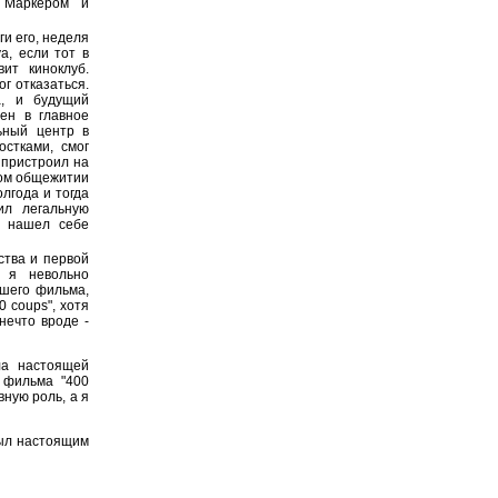
 Маркером и
ги его, неделя
а, если тот в
ит киноклуб.
ог отказаться.
а, и будущий
ен в главное
ьный центр в
остками, смог
 пристроил на
ском общежитии
лгода и тогда
ил легальную
н нашел себе
ства и первой
 я невольно
чшего фильма,
 coups", хотя
нечто вроде -
а настоящей
 фильма "400
вную роль, а я
был настоящим