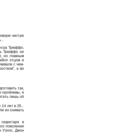
 говорю чистую
...
ансуа Трюффо,
ть Трюффо не
и, но главным
щийся отцом и
кивали с чем-
остком", а во
готовить так,
е проблемы, я
чтать лишь об
14 лет в 26...
ли их снимать
секретаря в
ого поколения
н Уэллс, Джон