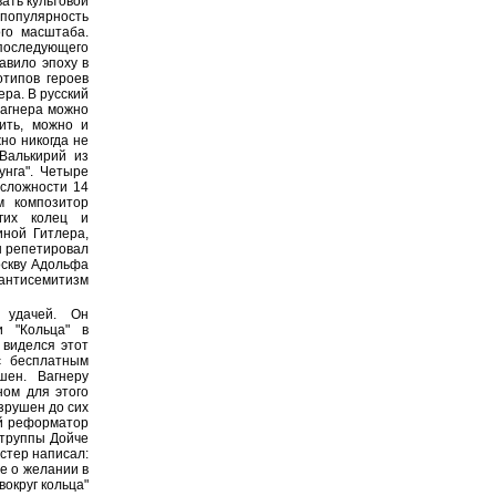
ать культовой
популярность
ого масштаба.
 последующего
авило эпоху в
отипов героев
ера. В русский
Вагнера можно
ить, можно и
но никогда не
Валькирий из
унга". Четыре
 сложности 14
м композитор
гих колец и
иной Гитлера,
н репетировал
оскву Адольфа
антисемитизм
 удачей. Он
и "Кольца" в
 виделся этот
с бесплатным
шен. Вагнеру
ном для этого
азрушен до сих
ий реформатор
 труппы Дойче
йстер написал:
не о желании в
округ кольца"