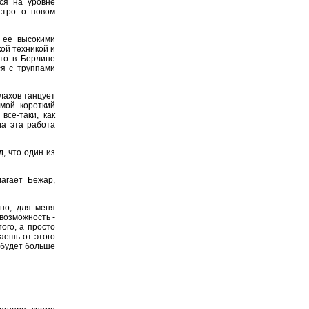
ся на уровне
стро о новом
 ее высокими
ой техникой и
что в Берлине
ся с труппами
лахов танцует
 мой короткий
все-таки, как
ла эта работа
, что один из
лагает Бежар,
но, для меня
 возможность -
ого, а просто
чаешь от этого
 будет больше