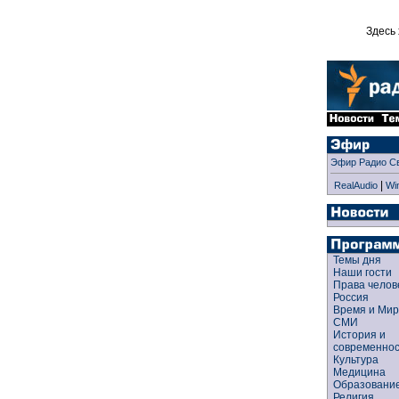
Здесь 
Эфир Радио С
|
RealAudio
Wi
Темы дня
Наши гости
Права чело
Россия
Время и Ми
СМИ
История и
современно
Культура
Медицина
Образован
Религия