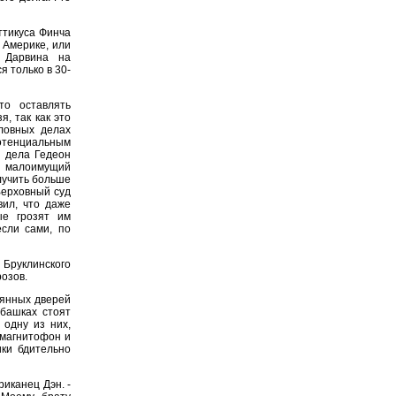
ттикуса Финча
 Америке, или
 Дарвина на
 только в 30-
то оставлять
я, так как это
ловных делах
отенциальным
я дела Гедеон
ий малоимущий
лучить больше
Верховный суд
ил, что даже
ые грозят им
сли сами, по
Бруклинского
озов.
янных дверей
убашках стоят
 одну из них,
 магнитофон и
ики бдительно
риканец Дэн. -