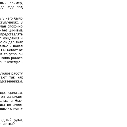
тный пример,
ида Рода под
 у него было
ступлениях. В
ман спокойно
не без цинизма
 представлять
ал ожидания и
о он дал знак
камью и начал
 Он бегает от
в то утро он
, ваша работа
а. "Почему? -
олняют работу
ают так, как
дственникам,
ще, юристам,
 он занимает
олько в Нью-
ист не имеет
нию к клиенту
идский судья,
делается?