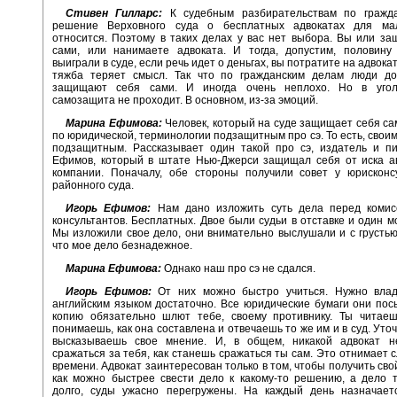
Стивен Гилларс:
К судебным разбирательствам по гражд
решение Верховного суда о бесплатных адвокатах для ма
относится. Поэтому в таких делах у вас нет выбора. Вы или з
сами, или нанимаете адвоката. И тогда, допустим, половину 
выиграли в суде, если речь идет о деньгах, вы потратите на адвоката
тяжба теряет смысл. Так что по гражданским делам люди до
защищают себя сами. И иногда очень неплохо. Но в угол
самозащита не проходит. В основном, из-за эмоций.
Марина Ефимова:
Человек, который на суде защищает себя сам
по юридической, терминологии подзащитным про сэ. То есть, свои
подзащитным. Рассказывает один такой про сэ, издатель и пи
Ефимов, который в штате Нью-Джерси защищал себя от иска а
компании. Поначалу, обе стороны получили совет у юрисконсу
районного суда.
Игорь Ефимов:
Нам дано изложить суть дела перед комис
консультантов. Бесплатных. Двое были судьи в отставке и один м
Мы изложили свое дело, они внимательно выслушали и с грустью
что мое дело безнадежное.
Марина Ефимова:
Однако наш про сэ не сдался.
Игорь Ефимов:
От них можно быстро учиться. Нужно владе
английским языком достаточно. Все юридические бумаги они пос
копию обязательно шлют тебе, своему противнику. Ты читаешь
понимаешь, как она составлена и отвечаешь то же им и в суд. Уто
высказываешь свое мнение. И, в общем, никакой адвокат н
сражаться за тебя, как станешь сражаться ты сам. Это отнимает 
времени. Адвокат заинтересован только в том, чтобы получить сво
как можно быстрее свести дело к какому-то решению, а дело 
долго, суды ужасно перегружены. На каждый день назначает