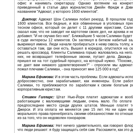
офис и нанимать секретаршу. Однако взглянем на конкре
приведенный в статье двух журналистов Джейн Фридж и Дэв
названием "Адвокат, у которого 1600 клиентов".
Диктор:
Адвокат Шон Салиман побил рекорд. В прошлом году
1600 клиентов. Все бедные, и все обвиненные в уголовных пре
тесном офисе, который он делит с 11 другими юристами, Сали
сказал нам, что не заводит ни картотеки своих дел, ни архива и 
добавил: "И не скучаю без них". Ближайшие 5 часов Салиман будет
в суде интересы 12 клиентов. Он заглянул в битком набитый з
выкрикнул имена. Люди начали пробираться к нему сквозь толпу, н
оставаться там, где они есть. Вышел в коридор, опустился на с
решать кроссворд. Клиенты Салимана горько жаловались на него.
них, не возвращает телефонные звонки, путает дела. Дважды 
пришел не на тот судебный процесс, на который нужно. "Похоже,
не дает вам никакого удовлетворения?" - спросили мы адвокат
пожал плечами Салиман, - она приносит мне 125 000 в год".
Марина Ефимова:
И в этом часть проблемы. Если адвокаты исп
добросовестно, они зарабатывают, как инженеры. Если работ
Салиман, то приближаются по заработкам к своим богатым ро
корпоративным юристам.
Стивен Гилларс:
Штат Нью-Йорк платит адвокатам и вооб
работающим с малоимущими людьми, очень мало. По оплате
предпоследнее место среди других штатов. Меньше платят т
Джерси. И эта оплата не меняется уже 15 лет. Но ни один юр
морального права пренебрегать своими обязанностями по отноше
из-за того, что он недоволен гонораром.
Марина Ефимова:
Нет ничего удивительного, как говорил флор
что люди решают: я буду защищать себя сам. Расскажите, как это 