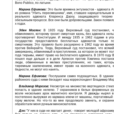
Bono Publico, по латыни.
Марина Ефимова:
Это были времена энтузиастов - адвоката А
из романа "Убить пересмешника", имя, ставшее нарицательным в
реального адвоката Кларенса Дэроу, защищавшего теорию
обезьяньем процессе. Все они были добровольцами. Закон появился
х годах.
Эбен Моглен:
В 1935 году Верховный суд постановил, ч
обвиняемого, которому грозит смертная казнь, без адвоката нельз
противоречит Конституции. И между 1935 и 1962 годами в уго
государство предоставляло бесплатных адвокатов только п
смертникам. Это правило было расширено в 1962 году во врем
против Вейнрайта. Тогда, Верховный суд постановил, что всяк
американец, обвиняемый в преступлении, за которое он может по
года тюрьмы, имеет право на бесплатного адвоката. В 1970 году 
пошел еще дальше и в деле Аргюсон против Хэмлина постанов
люди, обвиненные в мелких преступлениях, но таких, котор
тюремным заключением, имеют право на казенного адвоката, е
бедности, не могут его нанять.
Марина Ефимова:
Послушаем самих подзащитных. В здании 
районного суда с ними беседует наш корреспондент Владимир Мор
Владимир Морозов:
Несмотря на множество вертящихся стекл
попасть в здание нелегко. 7 охранников в белых форменных р
возле нескольких арок магнитного контроля. Я дважды нырял в
постепенно выгружая из кармана ключи от машины, портативный
горку мелочи. Но что-то во мне продолжало звенеть, и охранн
обработали меня ручным миноискателем.
Дэн:
"У них в суде не хватает денег, - говорит молодой афроаме