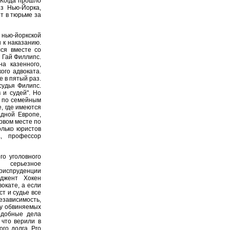
 Когда прошло
з Нью-Йорка,
т в тюрьме за
 нью-йоркской
 к наказанию.
лся вместе со
 Гай Филлипс.
а казенного,
ого адвоката.
е в пятый раз.
судья Филипс.
 и судей". Но
а по семейным
е, где имеются
адной Европе,
ервом месте по
олько юристов
, профессор
го уголовного
й серьезное
юриспруденции
джент Хокен
вокате, а если
ст и судье все
езависимость,
 у обвиняемых
подобные дела
 что верили в
ого долга. Pro