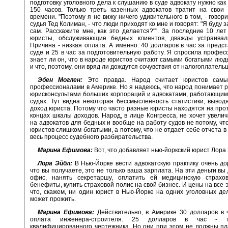
подготовку уголовного дела к слушанию в суде адвокату нужно как
150 часов. Только треть казенных адвокатов тратит на свои 
времени. "Поэтому я не вижу ничего удивительного в том, - говор
судья Тед Колиман, - что люди приходят ко мне и говорят: "Я буду
сам. Расскажите мне, как это делается?"". За последние 10 лет
юристы, обслуживающие бедных клиентов, дважды устраивали
Причина - низкая оплата. А именно: 40 долларов в час за предст
суде и 25 в час за подготовительную работу. Я спросила профес
знает ли он, что в народе юристов считают самыми богатыми люд
и что, поэтому, они вряд ли дождутся сочувствия от налогоплатель
Эбен Моглен:
Это правда. Народ считает юристов самы
профессионалами в Америке. Но я надеюсь, что народ понимает 
юрисконсультами больших корпораций и адвокатами, работающим
судах. Тут видна некоторая бессмысленность статистики, выво
доход юриста. Потому что часто разные юристы находятся на пр
концах шкалы доходов. Народ, в лице Конгресса, не хочет увели
на адвокатов для бедных и вообще на работу судов не потому, что
юристов слишком богатыми, а потому, что не отдает себе отчета в 
весь процесс судебного разбирательства.
Марина Ефимова:
Вот, что добавляет нью-йоркский юрист Лора
Лора Эйбл:
В Нью-Йорке вести адвокатскую практику очень дор
что вы получаете, это не только ваша зарплата. На эти деньги вы
офис, нанять секретаршу, оплатить ей медицинскую страхо
бенефиты, купить страховой полис на свой бизнес. И цены на все э
что, скажем, ни один юрист в Нью-Йорке на одних уголовных де
может прожить.
Марина Ефимова:
Действительно, в Америке 30 долларов в 
оплата инженера-строителя. 25 долларов в час - т
квалифицированного чертежника. Но они при этом не должны пл