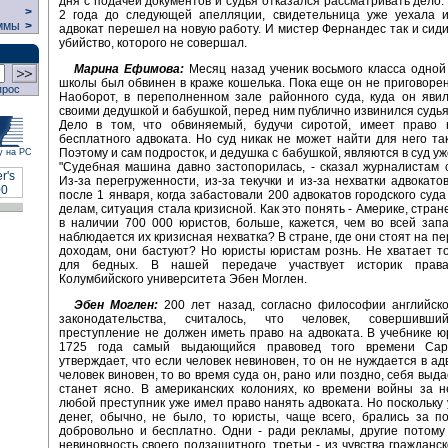
дня с подачей документов и судья отказался рассматривать дело.
>
2 года до следующей апелляции, свидетельница уже уехала и
ммы
>
адвокат перешел на новую работу. И мистер Фернандес так и сиди
убийство, которого не совершал.
Марина Ефимова:
Месяц назад ученик восьмого класса одной
школы был обвинен в краже кошелька. Пока еще он не приговорен
прос
Наоборот, в переполненном зале районного суда, куда он яви
своими дедушкой и бабушкой, перед ним публично извинился судья
Дело в том, что обвиняемый, будучи сиротой, имеет право н
бесплатного адвоката. Но суд никак не может найти для него так
Поэтому и сам подросток, и дедушка с бабушкой, являются в суд уж
у на РС
"Судебная машина давно застопорилась, - сказал журналистам 
Из-за перегруженности, из-за текучки и из-за нехватки адвокатов
после 1 января, когда забастовали 200 адвокатов городского суд
делам, ситуация стала кризисной. Как это понять - Америке, стран
в наличии 700 000 юристов, больше, кажется, чем во всей зап
наблюдается их кризисная нехватка? В стране, где они стоят на п
доходам, они бастуют? Но юристы юристам рознь. Не хватает т
для бедных. В нашей передаче участвует историк права
Колумбийского университета Эбен Моглен.
Эбен Моглен:
200 лет назад, согласно философии английско
законодательства, считалось, что человек, совершивши
преступление не должен иметь право на адвоката. В учебнике 
1725 года самый выдающийся правовед того времени Сар
утверждает, что если человек невиновен, то он не нуждается в ад
человек виновен, то во время суда он, рано или поздно, себя выда
станет ясно. В американских колониях, ко времени войны за н
любой преступник уже имел право нанять адвоката. Но поскольку
денег, обычно, не было, то юристы, чаще всего, брались за 
добровольно и бесплатно. Одни - ради рекламы, другие потому
невиновность своего подзащитного, третьи - из чувства гражданск