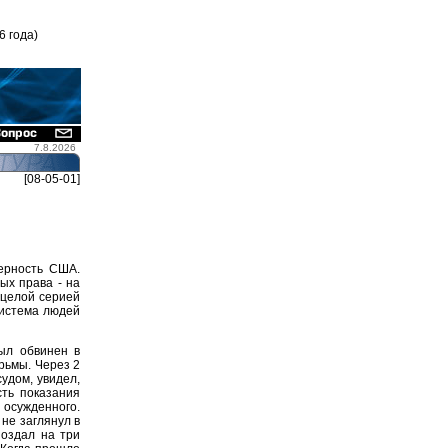
6 года)
7.8.2026
[08-05-01]
ерность США.
ых права - на
 целой серией
система людей
ыл обвинен в
рьмы. Через 2
удом, увидел,
сть показания
осужденного.
не заглянул в
поздал на три