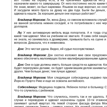
Вот только на охрану есть, а на приличных адвокатов нету.
назначили какого-то замухрышку. От него постоянно несло каким-т
Не знаю, может, он был наркоман. Языком он еще ворочал, но соо
И засудили моего брата за драку на два года. Были бы деньги,
адвоката нашли. За хорошие деньги они хорошо работают".
Владимир Морозов:
Ли, жена Дэна, со смехом вспомнила случай,
ее ванной затопила нижних соседей, и те потребовали с нее чер
долларов.
Ли:
У них антикварную мебель вода попортила. А я тогда сту
какой там адвокат. Мне на учебники не хватало. Я сама себя защи
не знала, но занималась в драмкружке, привыкла быть на сцене и
вопросов. Доказала, что я невиновна.
Дэн:
Это чистая удача. Видно, ей судья посочувствовал.
Владимир Морозов:
Дэн охотно изложил мне свои предложени
можно обеспечить малоимущих более квалифицированными адвок
Дэн:
Они в суде должны иметь больше средств на адвокатов. Ког
будет перегружен делами, он будет одним вашим делом заниматься
других. Чем больше денег, тем лучше адвокат.
Владимир Морозов:
Моя следующая собеседница недавно при
Йорк из Пуэрто Рико и еще не освоила английского.
Собеседница:
Медицина подвела. Ребенок попал в больницу. С
Что-то случилось с ребенком.
Владимир Морозов:
Что случилось, понять так и не удалось. Я
случае и переводчик и адвокат назначены судом. 10-ти этажно
занимает целый квартал. На левой стороне фасада фигура Мои
держит скрижали Завета - символ закона. На правой стороне с