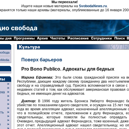
Мы переехали!
Ищите наши новые материалы на
SvobodaNews.ru
.
хранятся только наши архивы (материалы, опубликованные до 16 января 200
вобода
Поверх барьеров
nMedia
Pro Bono Publico. Адвокаты для бедных
Марина Ефимова:
Это были слова гражданской присяги на в
Республики, дающие каждому своему гражданину два неотъемлем
>
свободу и на справедливый суд. Присяга вспоминается в связи с
>
недавних статей о том, как обслуживает американская правовая 
века
>
бедных, не имеющих денег на адвокатов.
>
р
>
Диктор:
В 1996 году житель Бронкса Умберто Фернандес б
>
убийстве по показаниям одного свидетеля, и осужден на 15 лет тю
>
года во время апелляции адвокат, назначенный апелляционным с
сть
>
что в полицейском отчете, приложенном к дулу Фернандеса, е
>
свидетельницы, которые помогли бы полностью оправдать 
>
Очевидно, предыдущий адвокат Фернандеса, тоже казенный, даже 
ие
>
этот отчет. Апелляционный адвокат нашел свидетельницу, но о
>