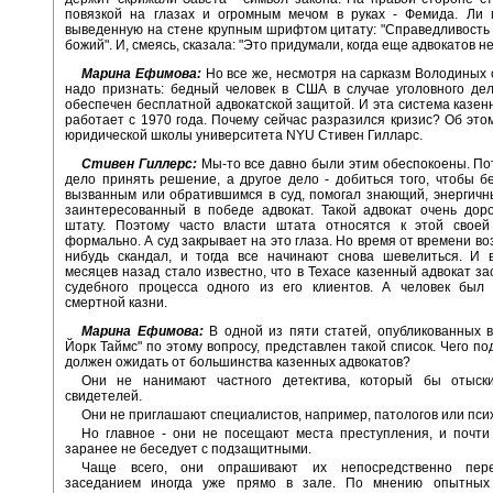
повязкой на глазах и огромным мечом в руках - Фемида. Ли 
выведенную на стене крупным шрифтом цитату: "Справедливость 
божий". И, смеясь, сказала: "Это придумали, когда еще адвокатов не
Марина Ефимова:
Но все же, несмотря на сарказм Володиных 
надо признать: бедный человек в США в случае уголовного де
обеспечен бесплатной адвокатской защитой. И эта система казен
работает с 1970 года. Почему сейчас разразился кризис? Об это
юридической школы университета NYU Стивен Гилларс.
Стивен Гиллерс:
Мы-то все давно были этим обеспокоены. По
дело принять решение, а другое дело - добиться того, чтобы 
вызванным или обратившимся в суд, помогал знающий, энергичн
заинтересованный в победе адвокат. Такой адвокат очень дор
штату. Поэтому часто власти штата относятся к этой своей
формально. А суд закрывает на это глаза. Но время от времени во
нибудь скандал, и тогда все начинают снова шевелиться. И в
месяцев назад стало известно, что в Техасе казенный адвокат за
судебного процесса одного из его клиентов. А человек был 
смертной казни.
Марина Ефимова:
В одной из пяти статей, опубликованных в
Йорк Таймс" по этому вопросу, представлен такой список. Чего п
должен ожидать от большинства казенных адвокатов?
Они не нанимают частного детектива, который бы отыск
свидетелей.
Они не приглашают специалистов, например, патологов или пси
Но главное - они не посещают места преступления, и почти
заранее не беседует с подзащитными.
Чаще всего, они опрашивают их непосредственно пер
заседанием иногда уже прямо в зале. По мнению опытных