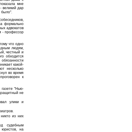
показала мне
- великий дар
 было".
собеседников,
ла формально
ных адвокатов
м - профессор
тому что одно
бедным людям,
ый, честный и
ого обходится
 обязанности
зникает какой-
от несколько
снул во время
проговорен к
 газете "Нью-
одзащитный не
ивал улики и
хиатров.
 никто из них
ед судебным
 юристов, на