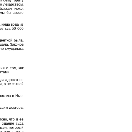
 Моему брату
о лекарством.
бражал плохо.
 мы бы своего
 когда вода из
ез суд 50 000
денткой была,
щала. Законов
 не смущалась
я о том, как
атами.
да адвокат не
, а не сотней
ехала в Нью-
удим доктора.
сно, что в ее
е здание суда
сея, который
татная дама с