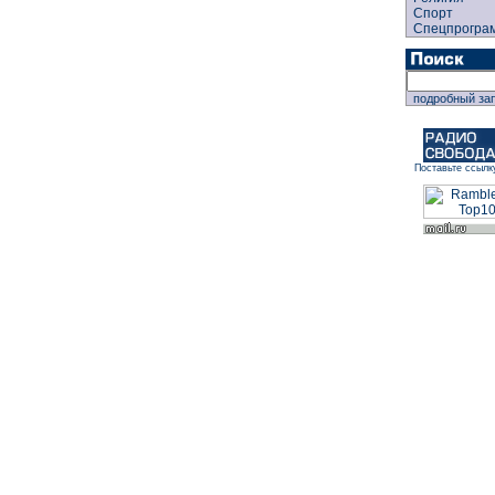
Спорт
Спецпрогра
подробный за
Поставьте ссылк