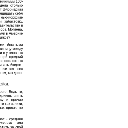
 минимум 100-
дела столько
ит флоридский
 защищать себя
 нью-йоркские
 забастовку.
авительство в
сора Моглена,
ьми в Америке
щиков?
ми богатыми
разницу между
и в уголовных
дящей средний
отивоположных
чивать бюджет
 считает всех
том, как дорог
 Эйбл.
ого. Ведь то,
 должны снять
вку и прочие
то так велики,
лах просто не
час - средняя
ехника или
атить за свой