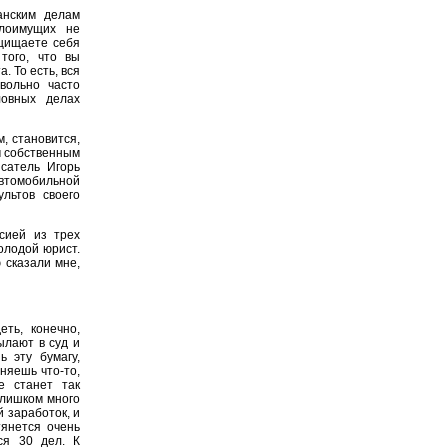
анским делам
лоимущих не
ащищаете себя
того, что вы
. То есть, вся
вольно часто
овных делах
, становится,
м собственным
сатель Игорь
втомобильной
льтов своего
сией из трех
олодой юрист.
 сказали мне,
ть, конечно,
ылают в суд и
 эту бумагу,
чняешь что-то,
е станет так
слишком много
й заработок, и
тянется очень
ся 30 дел. К