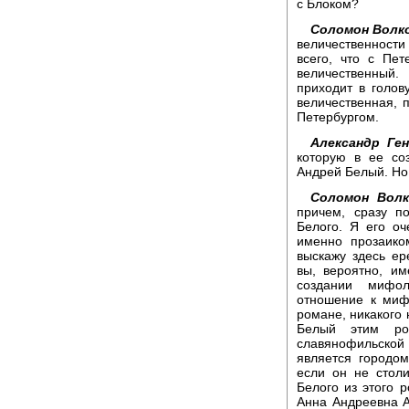
с Блоком?
Соломон Волк
величественности
всего, что с Пет
величественный.
приходит в голов
величественная, п
Петербургом.
Александр Ген
которую в ее со
Андрей Белый. Но 
Соломон Волк
причем, сразу п
Белого. Я его о
именно прозаико
выскажу здесь ер
вы, вероятно, им
создании мифол
отношение к миф
романе, никакого 
Белый этим ро
славянофильско
является городо
если он не столи
Белого из этого р
Анна Андреевна А