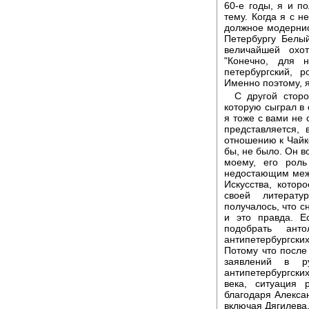
60-е годы, я и п
тему. Когда я с н
должное модернис
Петербургу Белый
величайшей охот
"Конечно, для 
петербургский, 
Именно поэтому, я
С другой сторо
которую сыграл в
я тоже с вами не 
представляется,
отношению к Чайк
бы, не было. Он в
моему, его рол
недостающим меж
Искусства, котор
своей литерату
получалось, что с
и это правда. Е
подобрать анто
антипетербургски
Потому что после
заявлений в р
антипетербургских
века, ситуация 
благодаря Алексан
включая Дягилева.