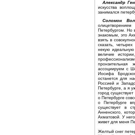
Александр Ген
искусства воплощ
занимался петербу
Соломон Вол
олицетворением
Петербургом. Но 
знакомым, это Ах
взять в совокупно
сказать, четырех
некую идеальную п
величие истории
профессионализ
пронзительная 
ассоциируем с Шо
Иосифа Бродско
останется для н
Россией и Западо
Петербурге, а я у
город существует 
о Петербурге совс
о Петербурге в
существует в с
Анненского, кот
Ахматовой. У него
живет для меня Пе
Желтый снег пете