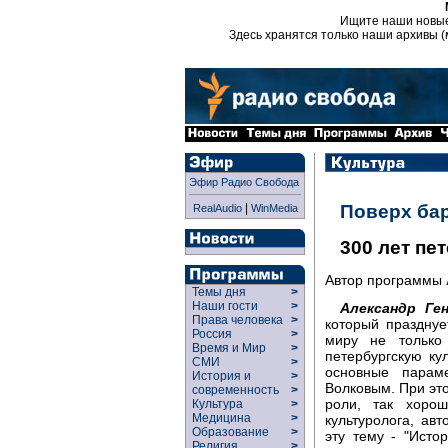
Ищите наши новы
Здесь хранятся только наши архивы (
Эфир Радио Свобода
|
Поверх ба
RealAudio
WinMedia
300 лет пе
Автор программы
Темы дня
>
Наши гости
>
Александр Ген
Права человека
>
который празднуе
Россия
>
миру не только
Время и Мир
>
петербургскую ку
СМИ
>
основные парам
История и
>
Волковым. При это
современность
>
роли, так хоро
Культура
>
Медицина
>
культуролога, ав
Образование
>
эту тему - "Исто
Религия
>