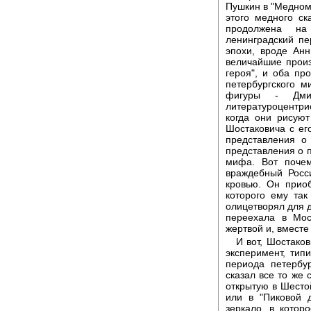
Пушкин в "Медном 
этого медного ск
продолжена на
ленинградский п
эпохи, вроде Анн
величайшие произ
героя", и оба пр
петербургского 
фигуры - Дми
литературоцентр
когда они рисуют
Шостаковича с е
представления о
представления о 
мифа. Вот поче
враждебный Росс
кровью. Он приоб
которого ему так
олицетворял для д
переехала в Мос
жертвой и, вместе 
И вот, Шостако
эксперимент, типи
периода петербу
сказал все то же 
открытую в Шесто
или в "Пиковой 
зеркало, в котор