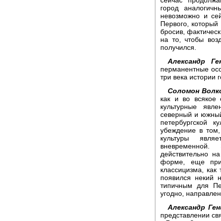
город аналогичн
невозможно и се
Первого, который 
бросив, фактическ
на то, чтобы воз
получился.
Александр Ге
перманентные осо
три века истории 
Соломон Волк
как и во всякое
культурные явле
северный и южный
петербургской к
убеждение в том
культуры явля
вневременной.
действительно н
форме, еще при
классицизма, как 
появился некий н
типичным для Пе
угодно, направлен
Александр Ген
представлении св