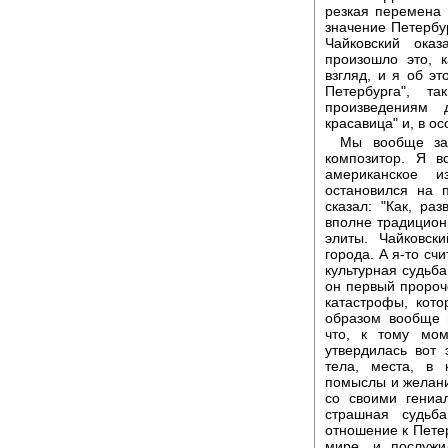
резкая перемена 
значение Петербу
Чайковский ока
произошло это, 
взгляд, и я об эт
Петербурга", т
произведениям 
красавица" и, в о
Мы вообще заб
композитор. Я в
американское 
остановился на 
сказал: "Как, ра
вполне традиционн
элиты. Чайковск
города. А я-то счи
культурная судьб
он первый пророч
катастрофы, кот
образом вообще 
что, к тому мом
утвердилась вот 
тела, места, в 
помыслы и желания
со своими гениа
страшная судьб
отношение к Петер
мире, и послужи