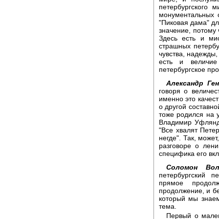
петербургского 
монументальных с
"Пиковая дама" дл
значение, потому 
Здесь есть и ми
страшных петербу
чувства, надежды,
есть и величие
петербургское пр
Александр Ген
говоря о величес
именно это качест
о другой составно
тоже родился на 
Владимир Уфлянд.
"Все хвалят Петер
негде". Так, може
разговоре о лен
специфика его вк
Соломон Вол
петербургский п
прямое продолж
продолжение, и бе
который мы знаем
тема.
Первый о мален