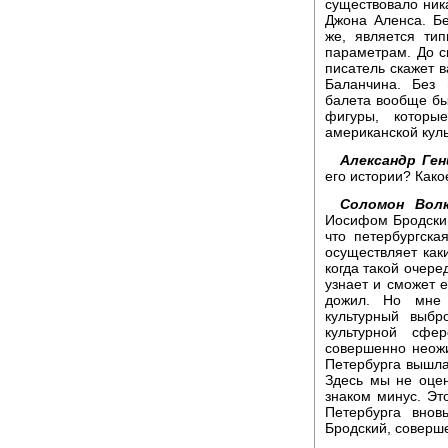
существовало ник
Джона Аленса. Бе
же, является ти
параметрам. До с
писатель скажет в
Баланчина. Без 
балета вообще бы
фигуры, котор
американской куль
Александр Ген
его истории? Как
Соломон Волк
Иосифом Бродским
что петербургска
осуществляет каки
когда такой очере
узнает и сможет е
дожил. Но мне 
культурный выбр
культурной сфе
совершенно неожи
Петербурга вышла
Здесь мы не оцен
знаком минус. Эт
Петербурга внов
Бродский, соверш