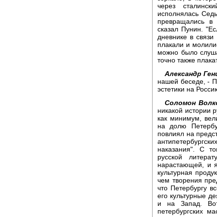
через сталинск
исполнялась Седь
превращались в 
сказал Пунин. "Е
дневнике в связи
плакали и молилис
можно было слуш
точно также плака
Александр Ген
нашей беседе, - П
эстетики на Росси
Соломон Волк
никакой истории р
как минимум, вел
на долю Петербу
повлиял на предс
антипетербургск
наказания". С т
русской литер
нарастающей, и я 
культурная проду
чем творения пре
что Петербургу в
его культурные де
и на Запад. Во
петербургских ма