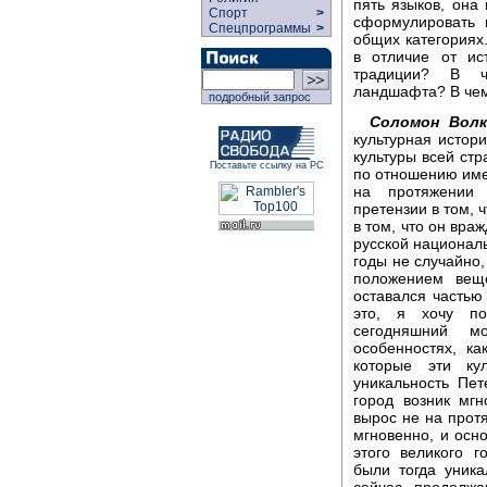
пять языков, она
Спорт
>
сформулировать 
Спецпрограммы
>
общих категориях
в отличие от ис
традиции? В че
ландшафта? В чем,
подробный запрос
Соломон Волк
культурная истор
культуры всей стр
Поставьте ссылку на РС
по отношению имен
на протяжении 
претензии в том, ч
в том, что он вра
русской националь
годы не случайно,
положением вещ
оставался частью
это, я хочу под
сегодняшний м
особенностях, ка
которые эти ку
уникальность Пет
город возник мг
вырос не на прот
мгновенно, и осн
этого великого 
были тогда уник
сейчас продолжа