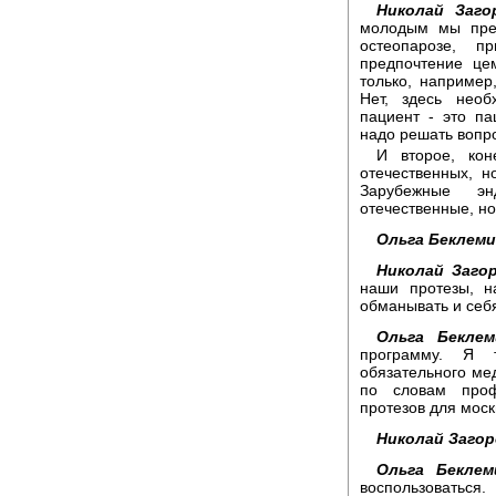
Николай Заго
молодым мы пре
остеопарозе, п
предпочтение це
только, например
Нет, здесь нео
пациент - это па
надо решать вопр
И второе, кон
отечественных, н
Зарубежные эн
отечественные, но
Ольга Беклем
Николай Заго
наши протезы, н
обманывать и себ
Ольга Беклем
программу. Я 
обязательного ме
по словам проф
протезов для моск
Николай Загор
Ольга Беклем
воспользоваться.