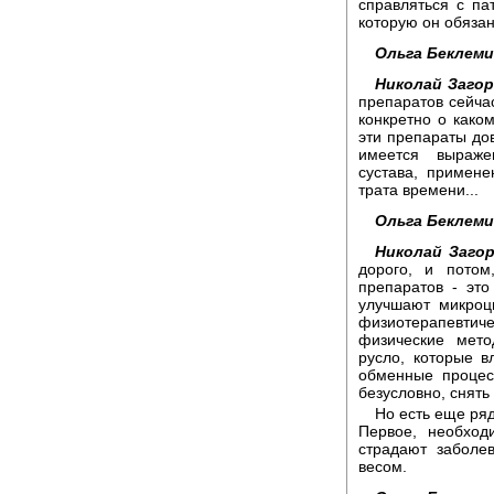
справляться с па
которую он обязан
Ольга Беклем
Николай Загор
препаратов сейча
конкретно о каком
эти препараты до
имеется выраже
сустава, примене
трата времени...
Ольга Беклем
Николай Заго
дорого, и потом
препаратов - это
улучшают микроци
физиотерапевтиче
физические мето
русло, которые 
обменные процес
безусловно, снять
Но есть еще ря
Первое, необход
страдают заболе
весом.