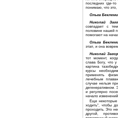
последних где-т
понимаю, что это,
Ольга Беклем
Николай Заго
совпадает с те
половине нашей пе
помогают на нача
Ольга Беклем
этап, и она вовре
Николай Заго
тот момент, ког
слава Богу, что 
картина тазобед
курсы необходим
применять физи
лечебным плаван
случае нельзя пр
дегенеративном. Э
и регулярно пос
начало изменений
Еще некоторые 
ходить", чтобы д
проходить. Это не
другой, против
пораженный сустав