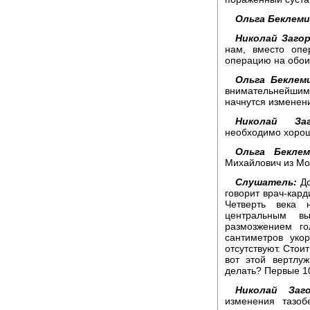
Ольга Беклем
Николай Заго
нам, вместо опе
операцию на обоих
Ольга Беклем
внимательнейши
начнутся изменени
Николай Заг
необходимо хорошо
Ольга Беклем
Михайлович из Мо
Слушатель:
До
говорит врач-кард
Четверть века 
центральным в
размозжением г
сантиметров уко
отсутствуют. Стои
вот этой вертлу
делать? Первые 10
Николай Заго
изменения тазоб