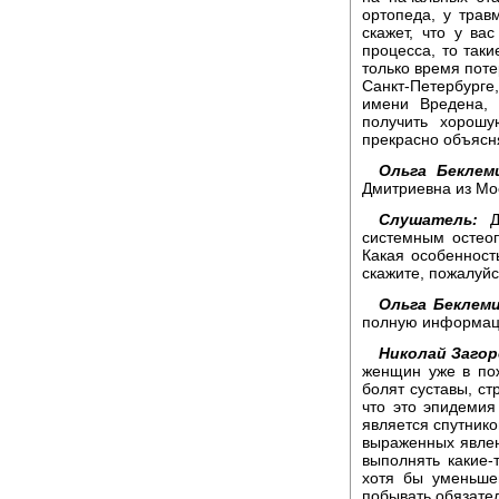
ортопеда, у трав
скажет, что у ва
процесса, то так
только время поте
Санкт-Петербурге
имени Вредена, 
получить хорошу
прекрасно объясня
Ольга Беклем
Дмитриевна из Мос
Слушатель:
До
системным остеоп
Какая особенност
скажите, пожалуйс
Ольга Беклем
полную информаци
Николай Загор
женщин уже в пож
болят суставы, ст
что это эпидемия
является спутник
выраженных явлен
выполнять какие
хотя бы уменьше
побывать обязател