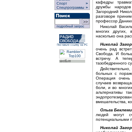
кафедры травмат
Спорт
>
дружбы народов 
Спецпрограммы
>
Загородний Никол
разговоре приним
профессор Даниил
Николай Василь
подробный запрос
многих других, 
насколько она ра
Николай Загор
Поставьте ссылку на РС
очень рад встре
Свобода. И боль
встречу. А теп
тазобедренного су
Действительно,
больных с пораж
Операция очень 
случаев возвраща
боли, и во многих
альтернативы та
эндопротезиро
вмешательства, ко
Ольга Беклем
людей могут с
потенциальными 
Николай Загор