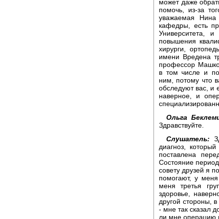
может даже обрат
помочь, из-за то
уважаемая Нина 
кафедры, есть п
Университета, и
повышения квали
хирурги, ортопед
имени Вредена тр
профессор Машков
в том числе и по
ним, потому что в
обследуют вас, и 
наверное, и опе
специализированн
Ольга Беклем
Здравствуйте.
Слушатель:
Зд
диагноз, которы
поставлена пере
Состояние периоди
совету друзей я п
помогают, у меня
меня третья гру
здоровье, наверн
другой стороны, в
- мне так сказал 
ли мне операцию и