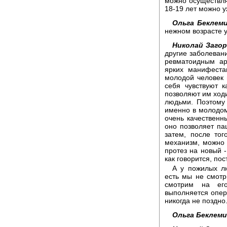
можно осуществлят
18-19 лет можно у
Ольга Беклем
нежном возрасте 
Николай Загор
другие заболевани
ревматоидным ар
ярких манифеста
молодой человек 
себя чувствуют 
позволяют им ходи
людьми. Поэтому
именно в молодом 
очень качественны
оно позволяет пац
затем, после тог
механизм, можно
протез на новый -
как говорится, по
А у пожилых лю
есть мы не смотр
смотрим на его
выполняется опера
никогда не поздно
Ольга Беклем