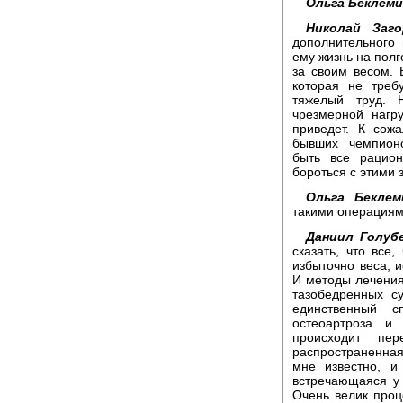
Ольга Беклем
Николай Заго
дополнительного 
ему жизнь на полг
за своим весом. 
которая не треб
тяжелый труд. 
чрезмерной нагр
приведет. К сож
бывших чемпионо
быть все рацион
бороться с этими
Ольга Беклем
такими операциям
Даниил Голубе
сказать, что все
избыточно веса, 
И методы лечения
тазобедренных с
единственный 
остеоартроза и
происходит пе
распространенная
мне известно, и
встречающаяся у
Очень велик проц