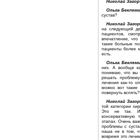
Николай Загор
Ольга Беклем
сустав?
Николай Загор
на следующий де
пациентов, смот
впечатление, что
такие больные по
пациенты более м
есть.
Ольга Беклем
них. А вообще к
понимаю, что вы 
решать проблему
лечения как-то о
можно вот такие
повернуть вспять?
Николай Загор
той категории хир
Это не так. И
консервативную 
этапах. Очень важ
проблемы с суста
наша не в том, ч
вовремя это лечим