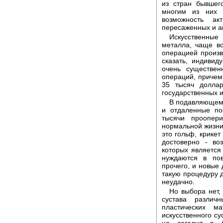
из стран бывше
многим из них 
возможность а
пересаженных и а
Искусственные
металла, чаще вс
операцией произв
сказать, индивид
очень существен
операций, причем 
35 тысяч доллар
государственных и
В подавляющем 
и отдаленные по
тысячи проопер
нормальной жизни 
это гольф, крикет
достоверно - во
которых является
нуждаются в пов
прочего, и новые 
такую процедуру д
неудачно.
Но выбора нет,
сустава различ
пластических м
искусственного су
на сегодня в А