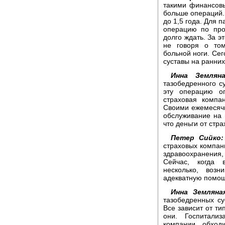
такими финансовы
больше операций. 
до 1,5 года. Для 
операцию по про
долго ждать. За э
не говоря о то
больной ноги. Се
суставы на ранних
Инна Земляна
тазобедренного с
эту операцию оп
страховая компа
Своими ежемесяч
обслуживание на 
что деньги от стр
Петер Сийко:
страховых компа
здравоохранени
Сейчас, когда 
несколько, воз
адекватную помощ
Инна Земляна
тазобедренных су
Все зависит от ти
они. Госпитализ
компании обход