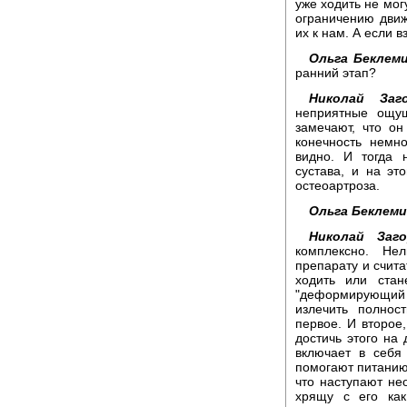
уже ходить не мог
ограничению движ
их к нам. А если в
Ольга Беклем
ранний этап?
Николай Заго
неприятные ощущ
замечают, что он
конечность немно
видно. И тогда 
сустава, и на э
остеоартроза.
Ольга Беклем
Николай Заго
комплексно. Не
препарату и счита
ходить или стан
"деформирующий 
излечить полнос
первое. И второе
достичь этого на
включает в себя
помогают питанию
что наступают не
хрящу с его как