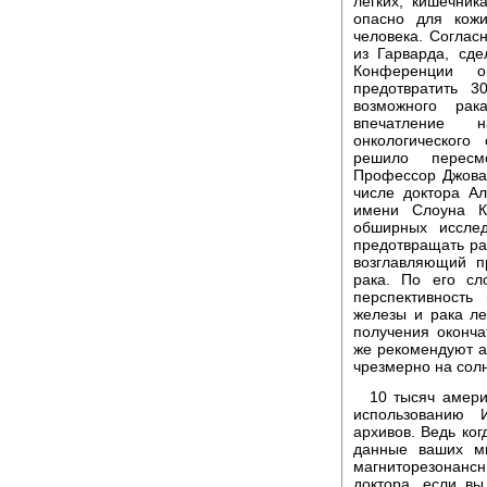
легких, кишечник
опасно для кож
человека. Согла
из Гарварда, сд
Конференции о
предотвратить 
возможного рак
впечатление н
онкологического
решило пересм
Профессор Джован
числе доктора А
имени Слоуна Ке
обширных иссле
предотвращать ра
возглавляющий п
рака. По его сл
перспективность
железы и рака ле
получения оконча
же рекомендуют а
чрезмерно на сол
10 тысяч амери
использованию 
архивов. Ведь ког
данные ваших мн
магниторезонансн
доктора, если в