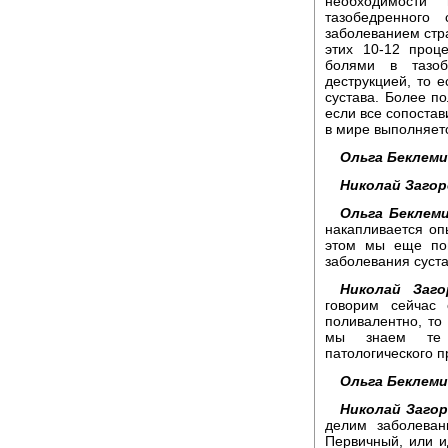
необходимости 
тазобедренного 
заболеванием стр
этих 10-12 проц
болями в тазоб
деструкцией, то 
сустава. Более п
если все сопостав
в мире выполняет
Ольга Беклем
Николай Загор
Ольга Беклем
накапливается оп
этом мы еще пог
заболевания суст
Николай Заго
говорим сейчас
поливалентно, то
мы знаем те ф
патологического п
Ольга Беклем
Николай Загор
делим заболеван
Первичный, или ид