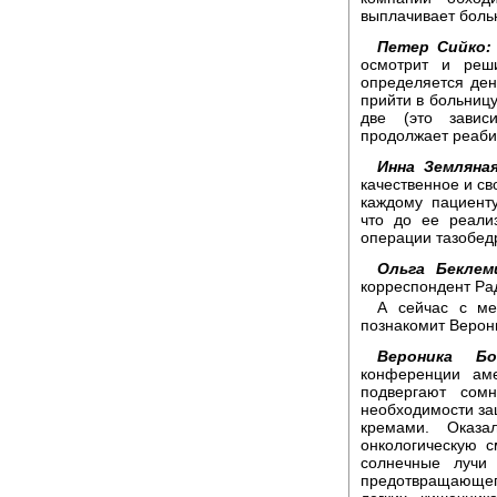
выплачивает боль
Петер Сийко:
осмотрит и реш
определяется ден
прийти в больницу
две (это завис
продолжает реаби
Инна Земляная
качественное и с
каждому пациенту
что до ее реали
операции тазобед
Ольга Беклем
корреспондент Ра
А сейчас с ме
познакомит Верон
Вероника Бо
конференции аме
подвергают сом
необходимости за
кремами. Оказа
онкологическую 
солнечные лучи
предотвращающег