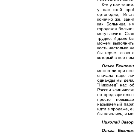
Кто у нас зани
у нас этой про
ортопедии, Инст
конечно же, зани
как Больница им
городская больниц
могут лечить. Ска
трудно. И даже бы
можем выполнить 
кость настолько не
бы теряет свою с
который в нее по
Ольга Беклем
можно ли при осте
сначала надо ле
однажды мы дела
"Никомед" нас о
России клиническ
по предварительн
просто повыша
называемый пара
идти в продаже, е
бы начались, и мо
Николай Загор
Ольга Беклем