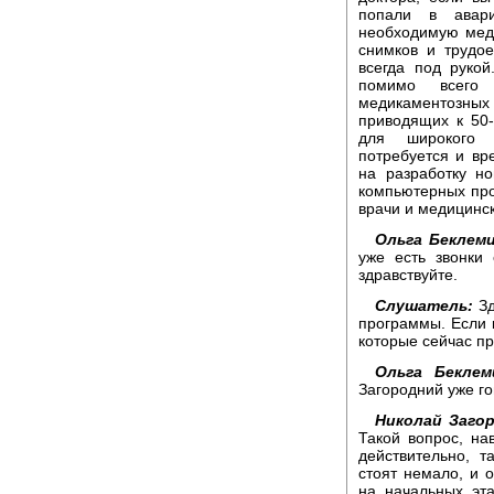
попали в авар
необходимую мед
снимков и трудо
всегда под рукой
помимо всего 
медикаментозн
приводящих к 50
для широкого 
потребуется и вр
на разработку н
компьютерных про
врачи и медицинс
Ольга Беклем
уже есть звонки
здравствуйте.
Слушатель:
Зд
программы. Если к
которые сейчас пр
Ольга Беклем
Загородний уже го
Николай Заго
Такой вопрос, нав
действительно, 
стоят немало, и 
на начальных эт