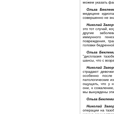
можем указать фа
Ольга Беклем
медицине идиопа
совершенно не зна
Николай Загор
это тот случай, к
другие заболев
иммунного генез
повреждения, тра
головки бедренной
Ольга Беклем
"дисплазия тазоб
шансы, что с возр
Николай Загор
страдают девочки
особенно после
патологические из
ощущать, что у н
они, к сожалению
мы вынуждены эти
Ольга Беклем
Николай Заго
операции на тазо