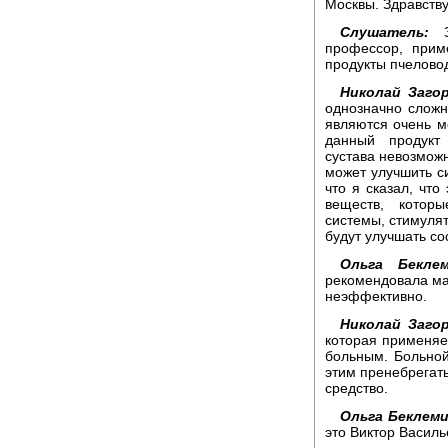
Москвы. Здравству
Слушатель:
Зд
профессор, прим
продукты пчелово
Николай Заго
однозначно сложн
являются очень м
данный продукт 
сустава невозможн
может улучшить си
что я сказал, что
веществ, котор
системы, стимулят
будут улучшать со
Ольга Беклем
рекомендовала маз
неэффективно.
Николай Заго
которая применяет
больным. Больной
этим пренебрегать
средство.
Ольга Беклем
это Виктор Василь