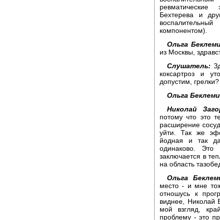
ревматические 
Бехтерева и дру
воспалительный
компонентом).
Ольга Беклем
из Москвы, здравс
Слушатель:
Зд
коксартроз и у
допустим, грелки?
Ольга Беклем
Николай Заго
потому что это т
расширение сосуд
уйти. Так же эф
йодная и так да
одинаково. Это
заключается в теп
на область тазобе
Ольга Беклем
место - и мне то
отношусь к прог
виднее, Николай В
мой взгляд, кра
проблему - это пр