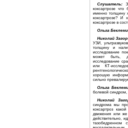
Слушатель:
Зд
коксартрозе что
именно толщину 
коксартрозе? И х
коксартрозе в сос
Ольга Беклем
Николай Загор
УЗИ, ультразвуко
толщину и налич
исследование пок
может быть, д
исследование ср
или КТ-исследо
рентгенологичес
хорошую информа
сильно превалируе
Ольга Беклем
болевой синдром,
Николай Заго
синдрома мы про
коксартроз какой
движения или же 
действительно, ид
тазобедренном 
воспалительны