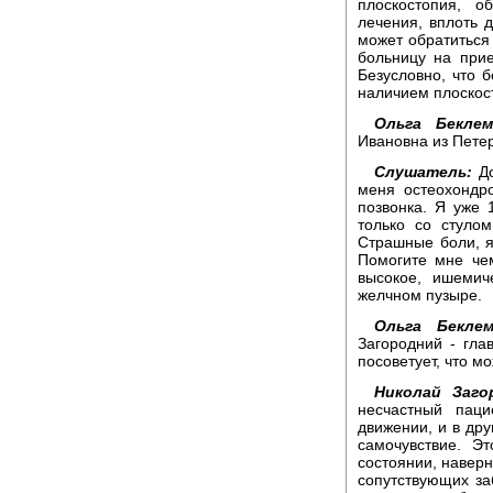
плоскостопия, о
лечения, вплоть 
может обратиться
больницу на при
Безусловно, что 
наличием плоскос
Ольга Беклем
Ивановна из Петер
Слушатель:
До
меня остеохондр
позвонка. Я уже 
только со стулом
Страшные боли, я
Помогите мне че
высокое, ишемич
желчном пузыре.
Ольга Беклем
Загородний - гла
посоветует, что м
Николай Заго
несчастный паци
движении, и в дру
самочувствие. Э
состоянии, наверн
сопутствующих за