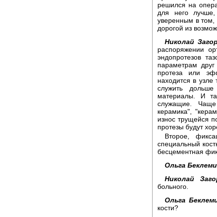
решился на опера
для него лучше,
уверенным в том,
дорогой из возмо
Николай Заго
распоряжении ор
эндопротезов та
параметрам друг 
протеза или эфф
находится в узле
служить дольше 
материалы. И та
служащие. Чаще
керамика", "керам
износ трущейся п
протезы будут хор
Второе, фикса
специальный кост
бесцементная фик
Ольга Беклем
Николай Заго
больного.
Ольга Беклем
кости?