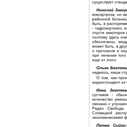
существует станда
Николай Загор
коксартроза, но в
районной больниц
быть, в распоряж
- гидрокортизон, к
спустя некоторое 
поэтому здесь оч
обеспечены, мед
может быть, в дру
о протоколе и не
при лечении того
еще от этого.
Ольга Беклем
надеюсь, наши сл
О том, как про
корреспондент из
Инна Земляна
суставов - обыч
количество умень
связано с улучше
Радио Свобода 
Словацкой респу
экономическими ф
Петер Сийко: