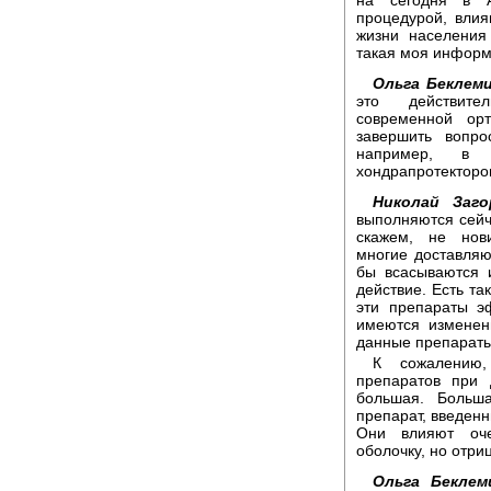
процедурой, вли
жизни населения
такая моя информ
Ольга Беклем
это действите
современной ор
завершить вопро
например, в 
хондрапротекторов
Николай Заго
выполняются сейча
скажем, не нови
многие доставляю
бы всасываются 
действие. Есть та
эти препараты э
имеются изменен
данные препараты
К сожалению,
препаратов при 
большая. Больш
препарат, введенн
Они влияют оче
оболочку, но отри
Ольга Беклем