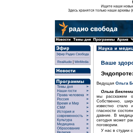
Ищите наши новы
Здесь хранятся только наши архивы (
Эфир Радио Свобода
|
Ваше здор
RealAudio
WinMedia
Эндопроте
Ведущая
Ольга 
Темы дня
>
Наши гости
>
Ольга Беклем
Права человека
>
мы расскажем об
Россия
>
Собственно, шир
Время и Мир
>
известно стало 
СМИ
>
гласности состоя
История и
>
давние. В медиц
современность
>
сегодня может ра
Культура
>
Медицина
>
поговорим.
Образование
>
У нас в студии
Религия
>