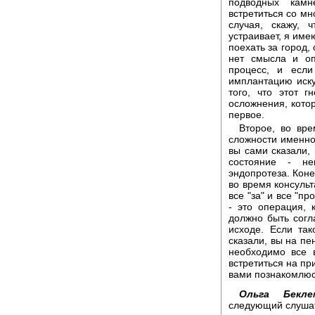
подводных кам
встретиться со мн
случая, скажу, 
устраивает, я име
поехать за город,
нет смысла и оп
процесс, и есл
имплантацию иску
того, что этот 
осложнения, кото
первое.
Второе, во вре
сложности именно 
вы сами сказали,
состояние - не
эндопротеза. Коне
во время консульт
все "за" и все "п
- это операция,
должно быть согл
исходе. Если так
сказали, вы на пен
необходимо все в
встретиться на пр
вами познакомлюс
Ольга Бекле
следующий слушате