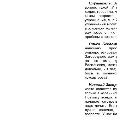
Слушатель:
Зд
вопрос такой. У 
ходил, говорили, 
таком возрасте
упражнения, мне 7
упражнения могут 
в основном коленн
вам позвоночник, 
проблем с позвон
Ольга Беклем
напомню про
эндопротезирован
Загороднего вам 
на все темы, д
Васильевич, можн
довольно, 70 лет
боль в коленно
коксартроза?
Николай Загор
часто является п
только в коленных
Поэтому всегда, 
начинает смотреть
надо лечить. Его
лучше, конечно,
возрасте. У нас 