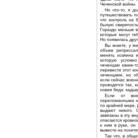
Чеченской войны.
Но что-то, я д
путешествовать п
что контроль на 
былую свирепость
Гораздо меньше в
которые могут те
Но появилась друг
Вы знаете, у м
объем репресса
менять хозяина и
которую условно
чеченцам какие-т
перевести этот к
чеченцами, но о
если сейчас военн
проводятся так, 
новая беда: кады
Если от вое
переломанными но
по крайней мере, 
выдают никого. 
завязаны в эту в
опасаются кровной
к ним в руки, он
вывести на похити
Так что, в обще