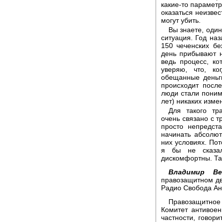
какие-то параметр
оказаться неизвес
могут убить.
Вы знаете, один
ситуация. Год наз
150 чеченских бе
день прибывают н
ведь процесс, к
уверяю, что, ко
обещанные деньги
происходит после
люди стали понима
лет) никаких изме
Для такого тра
очень связано с 
просто непредст
начинать абсолю
них условиях. Пот
я бы не сказа
дискомфортны. Так
Владимир Ве
правозащитном дв
Радио Свобода Ан
Правозащитно
Комитет антивоен
частности, говори