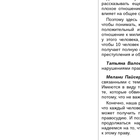
рассказывать ещ
плохое отношени
влияет на общее 
Поэтому здесь 
чтобы понимать, к
положительный и
отношение к милиц
у этого человека
чтобы 10 человек
получает полную 
преступления и о
Татьяна Вало
нарушениями прав
Мелани Пайсе
связанными с тем
Имеются в виду т
те, которые обв
потому, что не ва
Конечно, наша р
что каждый челове
может получить 
правосудию. И поэ
продолжаться на
надеемся на то, 
к этому праву.