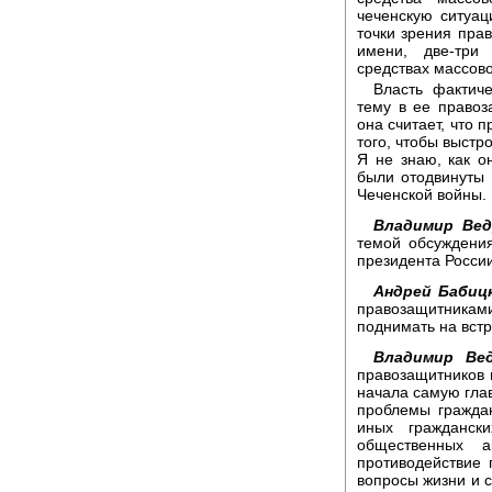
чеченскую ситуац
точки зрения пра
имени, две-три
средствах массов
Власть фактич
тему в ее правоз
она считает, что 
того, чтобы выстр
Я не знаю, как о
были отодвинуты
Чеченской войны.
Владимир Вед
темой обсуждения
президента Росси
Андрей Бабиц
правозащитника
поднимать на встр
Владимир Вед
правозащитников п
начала самую глав
проблемы граждан
иных гражданск
общественных а
противодействие 
вопросы жизни и с