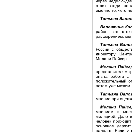
через неделю-две
отчет, люди пон
именно то, чего н
Татьяна Валов
Валентина Ко
район - это с о
расширением, мы п
Татьяна Валов
России с общест
директору Цент
Мелани Пайсер.
Мелани Пайсе
представителям гр
опыта работа с 
положительный о
потом уже можем 
Татьяна Вало
мнение при оценк
Мелани Пайсе
мнением и мнен
милицией. Дело в
человек приходи
основном держит
надолго. Если у