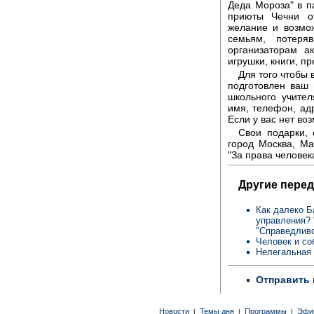
Деда Мороза" в п
приюты Чечни от
желание и возмо
семьям, потеря
организаторам а
игрушки, книги, п
Для того чтобы 
подготовлен ваш 
школьного учител
имя, телефон, адр
Если у вас нет во
Свои подарки, 
город Москва, М
"За права человек
Другие перед
Как далеко Б
управления?
"Справедлив
Человек и с
Нелегальная
Отправить 
Новости
Темы дня
Программы
Эфи
|
|
|