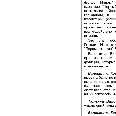
фонде "Индем" 
название "Первый
нескольких райо
гражданам, в н
волонтеры (слу
помогают всем 
правильно запол
взаимодействие
помощь.
Этот опыт обс
России. И я зад
"Первый контакт" 
Валентина Вит
организованных 
функций, которы
милиционеры?
Валентина Ко
проекта было не и
параллельную раб
выполнять - немно
обстоятельства. А
на их психологиче
Татьяна Вало
управлений, куда
Валентина Ко