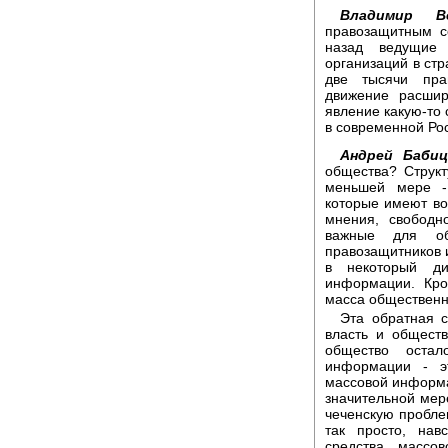
Владимир Ве
правозащитным с
назад ведущие 
организаций в стр
две тысячи пра
движение расшир
явление какую-то 
в современной Ро
Андрей Бабиц
общества? Структ
меньшей мере -
которые имеют во
мнения, свободн
важные для об
правозащитников и
в некоторый ди
информации. Кро
масса общественн
Эта обратная с
власть и обществ
общество остал
информации - э
массовой информа
значительной мере
чеченскую проблем
так просто, нав
средства массо