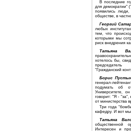
В последние го
для демократии" (
появились люди,
обществе, в частн
Георгий Сата
любых института
тем, что происхо
которыми мы сотр
риск внедрения ка
Татьяна Вал
правоохранительн
хотелось бы, свид
председатель 
"Гражданский конт
Борис Пусты
генерал-лейтена
подумать об о
Университете, о
говорит: "Я - "за
от министерства в
Три года "бомб
кафедру. И вот мы
Татьяна Вало
общественной о
Интересен и пр