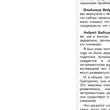
серьезная пробле
Владимир Вед
вас вернуться к Ч
что сейчас происх
мало слышно, что
специалиста: что 
Андрей Бабиц
же, как и многие
задавлены, загна
кто понимает.
Я был этим лето
года не было журн
подполье, котор
нуждается в с
экстремистская ид
мотивацией вот 
могут развиваться 
И, в общем, эт
Григоренко, она 
Это максима оче
разветвлена, н
экстремистских ор
она существует и
сомнений.
Что касается с
здесь мало что 