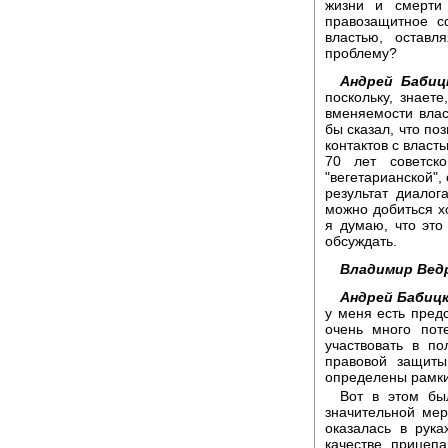
жизни и смерти 
правозащитное с
властью, оставл
проблему?
Андрей Бабиц
поскольку, знаете
вменяемости влас
бы сказал, что по
контактов с власт
70 лет советск
"вегетарианской",
результат диало
можно добиться х
я думаю, что это
обсуждать.
Владимир Вед
Андрей Бабицк
у меня есть пред
очень много пот
участвовать в п
правовой защиты
определены рамки
Вот в этом бы
значительной ме
оказалась в рук
качестве прицеп