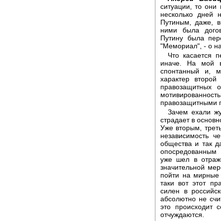
ситуации, то они
несколько дней 
Путиным, даже, в
ними была догов
Путину была пер
"Мемориал", - о н
Что касается п
иначе. На мой в
спонтанный и, м
характер второй
правозащитных о
мотивированнос
правозащитными 
Зачем ехали жу
страдает в основн
Уже вторым, трет
независимость че
общества и так да
опосредованным 
уже шел в отраж
значительной мер
пойти на мирные 
таки вот этот п
силен в российс
абсолютно не счи
это происходит 
отчуждаются.