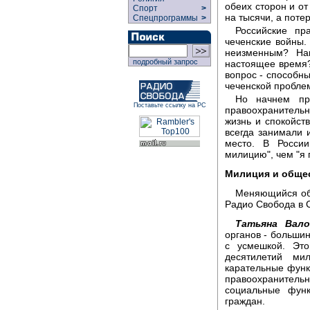
обеих сторон и от
Спорт
>
на тысячи, а потер
Спецпрограммы
>
Российские пр
чеченские войны.
неизменным? На
подробный запрос
настоящее время?
вопрос - способн
чеченской пробле
Но начнем пр
Поставьте ссылку на РС
правоохранительн
жизнь и спокойст
всегда занимали 
место. В Росси
милицию", чем "я 
Милиция и общес
Меняющийся обр
Радио Свобода в 
Татьяна Вало
органов - большин
с усмешкой. Эт
десятилетий ми
карательные функ
правоохранительн
социальные фун
граждан.