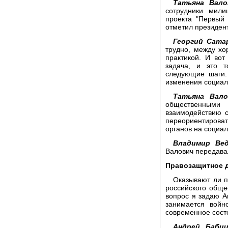
Татьяна Вало
сотрудники мили
проекта "Первый 
отметил президент
Георгий Сата
трудно, между х
практикой. И вот
задача, и это 
следующие шаги.
изменения социал
Татьяна Вало
общественным
взаимодействию с
переориентирова
органов на социа
Владимир Вед
Валович передава
Правозащитное д
Оказывают ли п
российского обще
вопрос я задаю А
занимается войн
современное сост
Андрей Бабиц