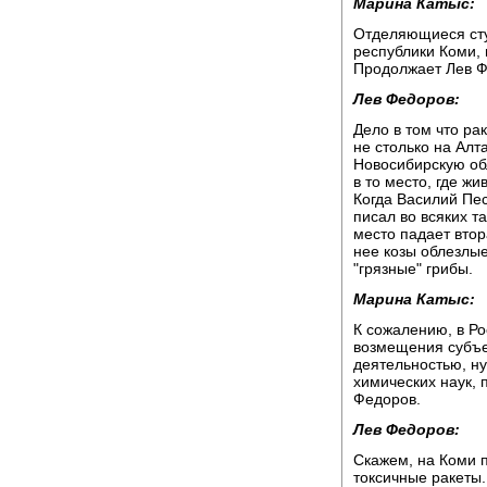
Марина Катыс:
Отделяющиеся сту
республики Коми, 
Продолжает Лев Ф
Лев Федоров:
Дело в том что ра
не столько на Алта
Новосибирскую обл
в то место, где ж
Когда Василий Пес
писал во всяких та
место падает втор
нее козы облезлые
"грязные" грибы.
Марина Катыс:
К сожалению, в Ро
возмещения субъе
деятельностью, ну
химических наук, 
Федоров.
Лев Федоров:
Скажем, на Коми п
токсичные ракеты