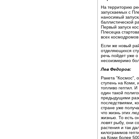
На территорию рес
запускаемых с Пл
наносимый запуска
баллистической ра
Первый запуск кос
Плесецка стартова
всех космодромов
Если же новый ра
отделяющихся ступ
речь пойдет уже о
несоизмеримо бол
Лев Федоров:
Ракета "Космос", 
ступень на Коми, 
топливо гептил. И
один такой полигон
предыдущими разо
последствиями, ко
стране уже получа
что жизнь этих лю
жизнью. То есть о
ловят рыбу, они с
растения и так да
килограммов гепти
на Коми более 500