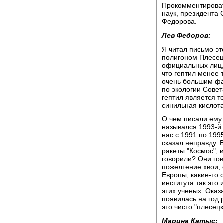
Прокомментироват
наук, президента 
Федорова.
Лев Федоров:
Я читал письмо э
полигоном Плесецк
официальных лиц, 
что гептил менее 
очень большим фа
по экологии Сове
гептил является т
синильная кислота
О чем писали ему 
назывался 1993-й 
нас с 1991 по 199
сказал неправду. 
ракеты "Космос", 
говорили? Они гов
пожелтение хвои, е
Европы, какие-то 
института так это 
этих ученых. Оказ
появилась на год 
это чисто "плесец
Марина Катыс: