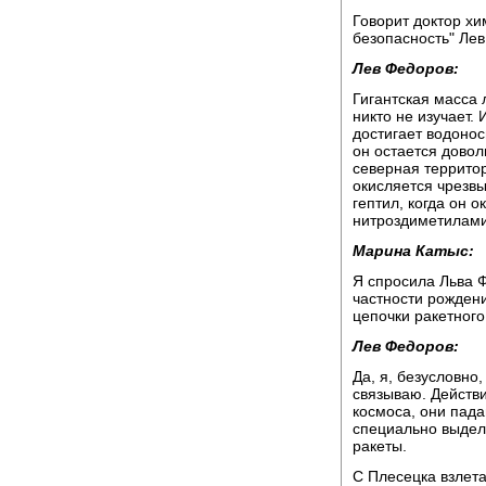
Говорит доктор хи
безопасность" Лев
Лев Федоров:
Гигантская масса 
никто не изучает.
достигает водонос
он остается довол
северная территор
окисляется чрезвы
гептил, когда он 
нитроздиметилами
Марина Катыс:
Я спросила Льва Ф
частности рождени
цепочки ракетного
Лев Федоров:
Да, я, безусловно,
связываю. Действи
космоса, они падаю
специально выделе
ракеты.
С Плесецка взлета