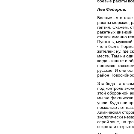
боевые ракеты все
Лев Федоров:
Боевые - это тоже
ракеты морские, р
гептил. Скажем, с
ракетных дивизий 
стояли именно ге
Пустынь, мужской 
что я был в Пермс
жителей: ну, где с
месте. Там ни один
когда - ищите и об
понимаю, казахски
русские. И они ос
район Новосибирс
Эта беда - это са
под контроль экол
этой оборонной ак
мы же фактически 
ушли. Куда они пр
несколько лет наз
Химическая сторон
экологически нез
серой зоне, на г
секрета и открыто