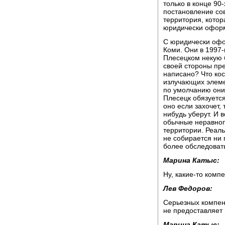
только в конце 90
постановление сов
территория, котор
юридически оформ
С юридически офо
Коми. Они в 1997-
Плесецком некую б
своей стороны пре
написано? Что кос
излучающих элемен
по умолчанию они 
Плесецк обязуется
оно если захочет, 
нибудь уберут. И в
обычные неравноп
территории. Реаль
не собирается ни 
более обследовать
Марина Катыс:
Ну, какие-то ком
Лев Федоров:
Серьезных компен
не предоставляет 
Марина Катыс: