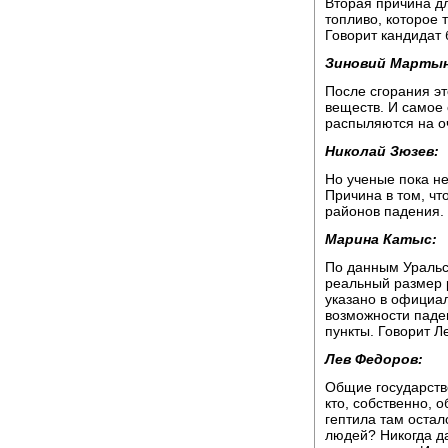
Вторая причина дл
топливо, которое
Говорит кандидат
Зиновий Марты
После сгорания эт
веществ. И самое 
распыляются на о
Николай Зюзев:
Но ученые пока не
Причина в том, чт
районов падения.
Марина Катыс:
По данным Уральс
реальный размер р
указано в официа
возможности паде
пункты. Говорит Л
Лев Федоров:
Общие государств
кто, собственно, 
гептила там остал
людей? Никогда да