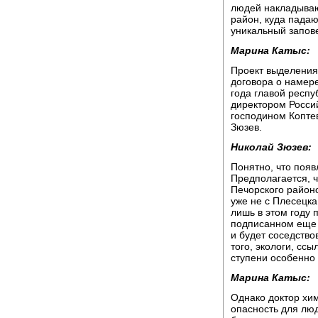
людей накладывают
район, куда падаю
уникальный запов
Марина Катыс:
Проект выделения 
договора о намер
года главой респ
директором Россий
господином Копте
Зюзев.
Николай Зюзев:
Понятно, что появ
Предполагается, ч
Печорского районо
уже не с Плесецка
лишь в этом году 
подписанном еще 
и будет соседство
того, экологи, сс
ступени особенно
Марина Катыс:
Однако доктор хим
опасность для лю