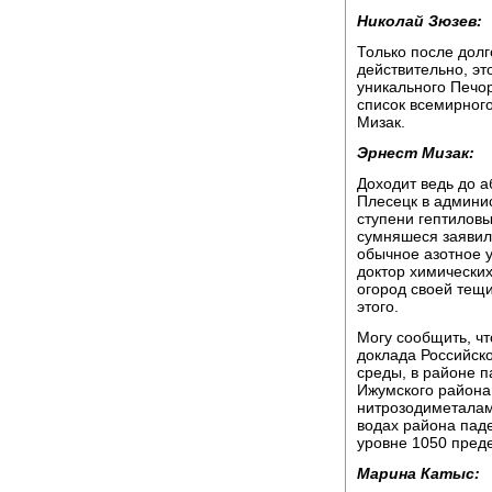
Николай Зюзев:
Только после долг
действительно, эт
уникального Печо
список всемирног
Мизак.
Эрнест Мизак:
Доходит ведь до 
Плесецк в админи
ступени гептиловы
сумняшеся заявил,
обычное азотное у
доктор химических
огород своей тещи
этого.
Могу сообщить, ч
доклада Российск
среды, в районе п
Ижумского района
нитрозодиметалами
водах района пад
уровне 1050 пред
Марина Катыс: