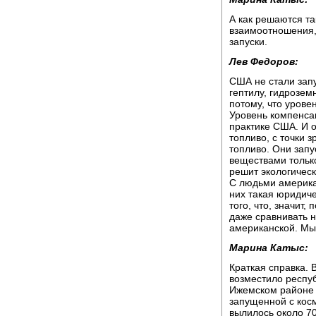
А как решаются та
взаимоотношения,
запуски.
Лев Федоров:
США не стали зап
гептилу, гидрозем
потому, что урове
Уровень компенса
практике США. И о
топливо, с точки 
топливо. Они запу
веществами только
решит экологичес
С людьми америка
них такая юридиче
того, что, значит
даже сравнивать 
американской. Мы
Марина Катыс:
Краткая справка. 
возместило респу
Ижемском районе 
запущенной с кос
вылилось около 7