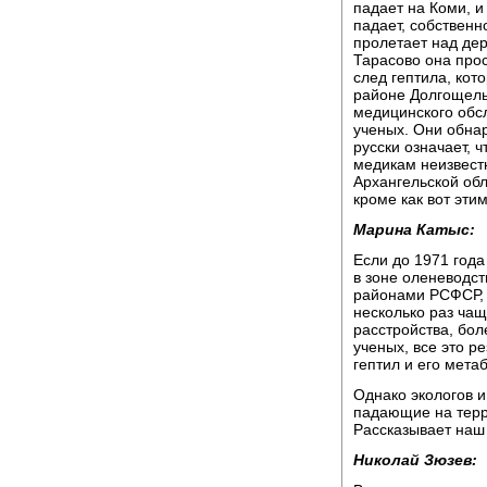
падает на Коми, и
падает, собственно
пролетает над де
Тарасово она прост
след гептила, кот
районе Долгощелья
медицинского обсл
ученых. Они обнар
русски означает, 
медикам неизвестн
Архангельской обл
кроме как вот эти
Марина Катыс:
Если до 1971 года
в зоне оленеводст
районами РСФСР, т
несколько раз чащ
расстройства, бо
ученых, все это р
гептил и его мета
Однако экологов и
падающие на терр
Рассказывает наш
Николай Зюзев: