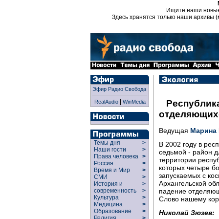
Ищите наши новы
Здесь хранятся только наши архивы (
Эфир Радио Свобода
|
Республика
RealAudio
WinMedia
отделяющихс
Ведущая
Марина
Темы дня
>
В 2002 году в рес
Наши гости
>
седьмой - район д
Права человека
>
территории респу
Россия
>
которых четыре бо
Время и Мир
>
запускаемых с ко
СМИ
>
Архангельской об
История и
>
падение отделяющ
современность
>
Культура
>
Слово нашему кор
Медицина
>
Образование
>
Николай Зюзев:
Религия
>