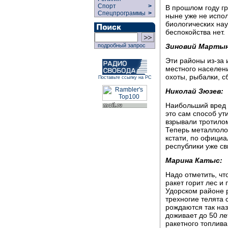
Спорт
>
В прошлом году гр
Спецпрограммы
>
ныне уже не испол
биологических нау
беспокойства нет.
Зиновий Марты
подробный запрос
Эти районы из-за 
местного населени
охоты, рыбалки, сб
Поставьте ссылку на РС
Николай Зюзев:
Наибольший вред 
это сам способ ут
взрывали тротилом
Теперь металлолом
кстати, по офици
республики уже св
Марина Катыс:
Надо отметить, ч
ракет горит лес и
Удорском районе р
трехногие телята 
рождаются так на
доживает до 50 ле
ракетного топлива