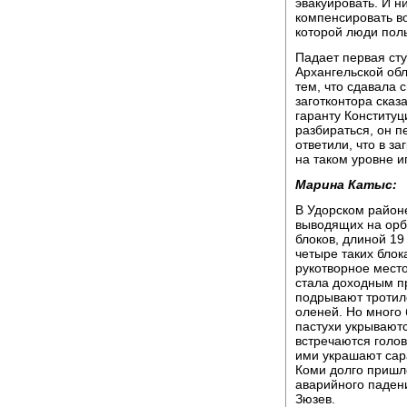
эвакуировать. И н
компенсировать во
которой люди пол
Падает первая сту
Архангельской обл
тем, что сдавала с
заготконтора сказ
гаранту Конституц
разбираться, он п
ответили, что в з
на таком уровне и
Марина Катыс:
В Удорском районе
выводящих на орби
блоков, длиной 19
четыре таких блок
рукотворное мест
стала доходным п
подрывают тротило
оленей. Но много 
пастухи укрываютс
встречаются голов
ими украшают сара
Коми долго пришл
аварийного паден
Зюзев.