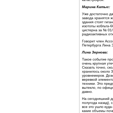
Марина Катыс:
Уже достаточно д
завода хранятся 
здания стоят гига
изотопы кобльта-6
цистерна за № 01/
радиоактивных отх
Говорит член Ассо
Петербурга Лина 
Лина Зернова:
Такое событие про
очень крупная уте
Сказать точно, ск
хранилось около 3
уровнемеров. Доз
веревкой элемента
техники. Это пред
вытекло, по официа
давно.
На сегодняшний де
полугода назад), 
все это ушло куда
какие объемы почв