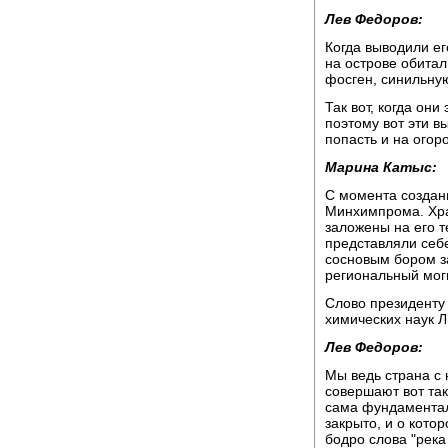
Лев Федоров:
Когда выводили ег
на острове обитал 
фосген, синильную
Так вот, когда они
поэтому вот эти в
попасть и на огоро
Марина Катыс:
С момента создан
Минхимпрома. Хра
заложены на его т
представляли себ
сосновым бором з
региональный мог
Слово президенту
химических наук Л
Лев Федоров:
Мы ведь страна с
совершают вот так
сама фундаментал
закрыто, и о кото
бодро слова "река