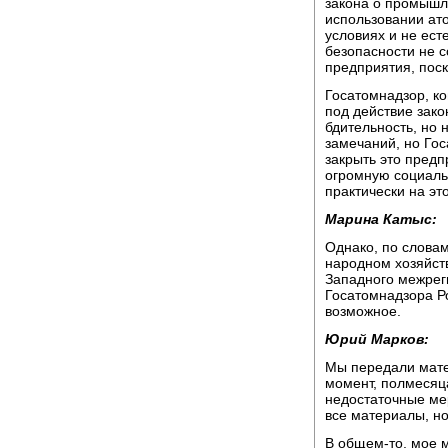
закона о промышл
использовании ат
условиях и не ест
безопасности не с
предприятия, поск
Госатомнадзор, к
под действие зако
бдительность, но 
замечаний, но Гос
закрыть это предп
огромную социаль
практически на это
Марина Катыс:
Однако, по слова
народном хозяйст
Западного межрег
Госатомнадзора Р
возможное.
Юрий Марков:
Мы передали мате
момент, полмесяца
недостаточные ме
все материалы, но
В общем-то, мое м