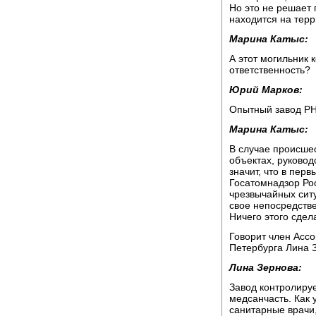
Но это не решает
находится на терр
Марина Катыс:
А этот могильник 
ответственность?
Юрий Марков:
Опытный завод РН
Марина Катыс:
В случае происше
объектах, руковод
значит, что в пер
Госатомнадзор Ро
чрезвычайных ситу
свое непосредств
Ничего этого сдел
Говорит член Ассо
Петербурга Лина 
Лина Зернова:
Завод контролируе
медсанчасть. Как 
санитарные врачи