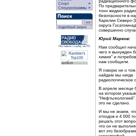
радиационного фон
Спорт
>
По предварительн
Спецпрограммы
>
тонн жидких ради
безопасности в на
Карелии Северо-З
округа Госатомна
подробный запрос
совершенно случа
Юрий Марков:
Нам сообщил нача
Поставьте ссылку на РС
чего я вынужден 
химия" и потребов
нам сообщили.
Я говорю не о том,
найдем мы нигде.
радиологическое о
В апреле месяце 
на котором указыв
"Нефтьгеологией".
это не сделано.
И мы не знаем, чт
отходов и 4 000 т
решать этот вопро
что он не выполня
вот это безобрази
катастрофой.