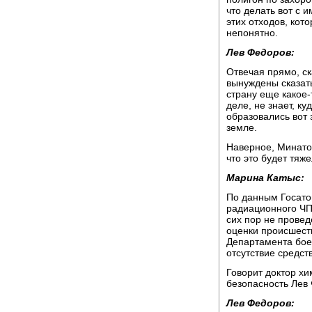
что делать вот с 
этих отходов, кот
непонятно.
Лев Федоров:
Отвечая прямо, ска
вынуждены сказать
страну еще какое-
деле, не знает, ку
образовались вот 
земле.
Наверное, Минатом
что это будет тяж
Марина Катыс:
По данным Госато
радиационного ЧП
сих пор не провед
оценки происшест
Департамента бое
отсутствие средст
Говорит доктор хи
безопасность Лев
Лев Федоров: