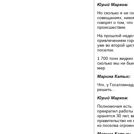
Юрий Марков:
Но сколько я ни г
совещаниях, ником
говорят о том, чт
происшествие.
На прошлой недел
привлечением гор
уже во второй цис
поселок.
1 700 тонн жидких
сколько мы ни бье
мер.
Марина Катыс:
Что, у Госатомнад
решить...
Юрий Марков:
Полномочия есть. 
прекратил работы 
хранятся 30 лет, в
правительство не 
из поселка огромн
Марина Катыс: