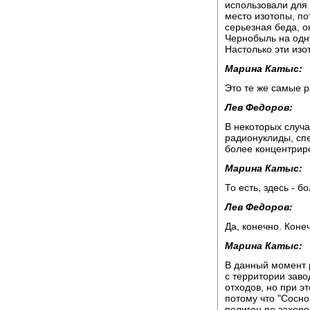
использовали для 
место изотопы, по
серьезная беда, о
Чернобыль на одн
Настолько эти изо
Марина Катыс:
Это те же самые 
Лев Федоров:
В некоторых случа
радионуклиды, спе
более концентрир
Марина Катыс:
То есть, здесь - б
Лев Федоров:
Да, конечно. Коне
Марина Катыс:
В данный момент р
с территории зав
отходов, но при э
потому что "Сосно
полигон по захоро