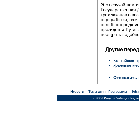
Этот случай нам е
Государственная 
трех законов о вв
переработки, нам 
подобного рода ин
президента Путина
поощрять подобно
Другие перед
Балтийская т
Урановые ме
Отправить 
Новости
Темы дня
Программы
Эфи
|
|
|
c 2004 Радио Свобода / Ради