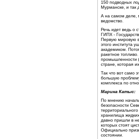
150 подводных лод
Мурманске, и так 
А на самом деле, 
ведомство.
Речь идет ведь о 
ГИПХ - Государств
Первую мировую в
этого института у
академиком. Пото
ракетное топливо. 
промышленности (с
стране, которая и
Так что вот само 
большую проблему
комплекса по отн
Марина Катыс:
По мнению началь
безопасности Сев
территориального
хранилища жидких
давно пришли в н
которых стоят цис
Официально призн
состоянии.