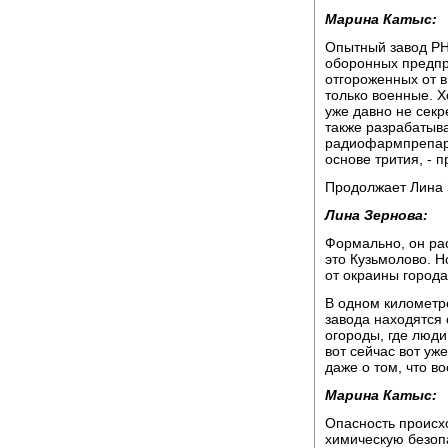
Марина Катыс:
Опытный завод РН
оборонных предпри
отгороженных от 
только военные. Х
уже давно не секре
также разрабатыв
радиофармпрепара
основе трития, - 
Продолжает Лина 
Лина Зернова:
Формально, он ра
это Кузьмолово. Н
от окраины города
В одном километре
завода находятся 
огороды, где люди
вот сейчас вот уж
даже о том, что в
Марина Катыс:
Опасность происх
химическую безоп