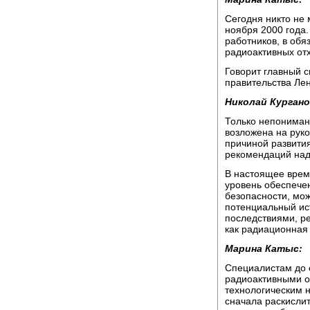
Сегодня никто не 
ноября 2000 года.
работников, в обя
радиоактивных отх
Говорит главный 
правительства Лен
Николай Кургано
Только непонимани
возложена на руко
причиной развития
рекомендаций над
В настоящее время
уровень обеспече
безопасности, мо
потенциальный ис
последствиями, р
как радиационная
Марина Катыс:
Специалистам до с
радиоактивными от
технологическим 
сначала раскислит