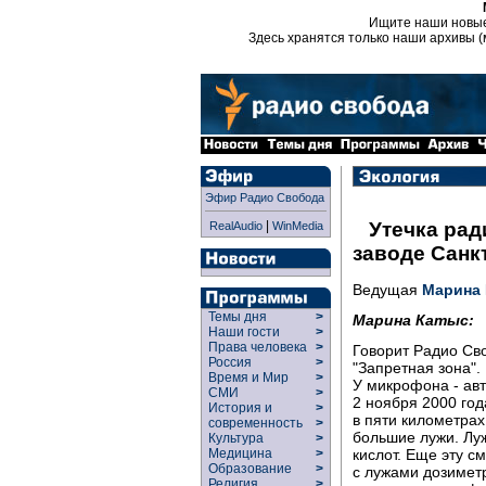
Ищите наши новы
Здесь хранятся только наши архивы (
Эфир Радио Свобода
|
Утечка ра
RealAudio
WinMedia
заводе Санк
Ведущая
Марина
Темы дня
>
Марина Катыс:
Наши гости
>
Права человека
>
Говорит Радио Св
Россия
>
"Запретная зона".
Время и Мир
>
У микрофона - ав
СМИ
>
2 ноября 2000 год
История и
>
в пяти километрах
современность
>
большие лужи. Лу
Культура
>
кислот. Еще эту с
Медицина
>
Образование
>
с лужами дозимет
Религия
>