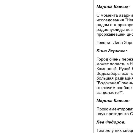
Марина Катыс:
С момента аварии
исследования "Нев
рядом с территор
радионуклиды цез
проржавевшей цис
Говорит Лина Зер
Лина Зернова:
Город очень переж
может попасть в Н
Каменный. Ручей К
Водозаборы все на
большая радиация,
"Водоканал" очень
отключим вообще г
вы делаете?".
Марина Катыс:
Прокомментироват
наук президента 
Лев Федоров:
Там же у них спец