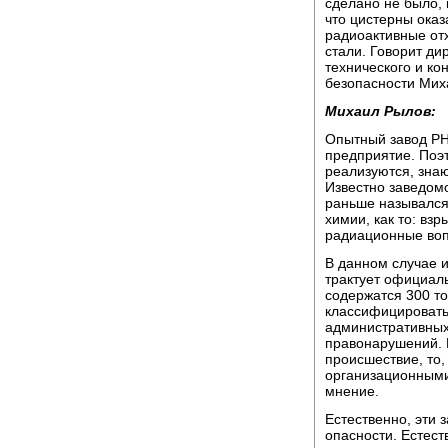
сделано не было, 
что цистерны оказ
радиоактивные от
стали. Говорит ди
технического и ко
безопасности Мих
Михаил Рылов:
Опытный завод РН
предприятие. Поэт
реализуются, знаю
Известно заведомо
раньше назывался
химии, как то: вз
радиационные во
В данном случае и
трактует официаль
содержатся 300 то
классифицировать 
административных
правонарушений. В
происшествие, то,
организационными
мнение.
Естественно, эти
опасности. Естест