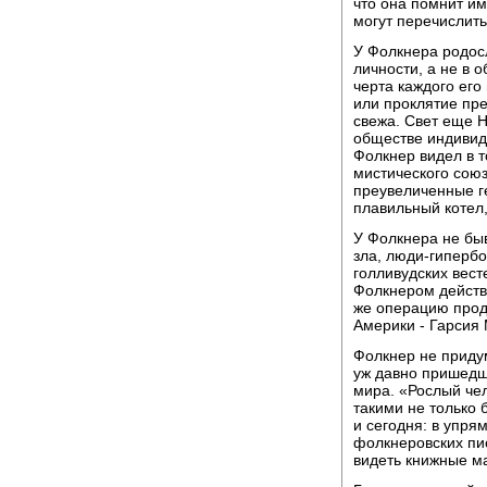
что она помнит им
могут перечислить
У Фолкнера родос
личности, а не в
черта каждого его
или проклятие пре
свежа. Свет еще Н
обществе индивид
Фолкнер видел в т
мистического союз
преувеличенные ге
плавильный котел,
У Фолкнера не быв
зла, люди-гипербо
голливудских вест
Фолкнером действ
же операцию проде
Америки - Гарсия 
Фолкнер не придум
уж давно пришедши
мира. «Рослый чел
такими не только 
и сегодня: в упря
фолкнеровских пио
видеть книжные ма