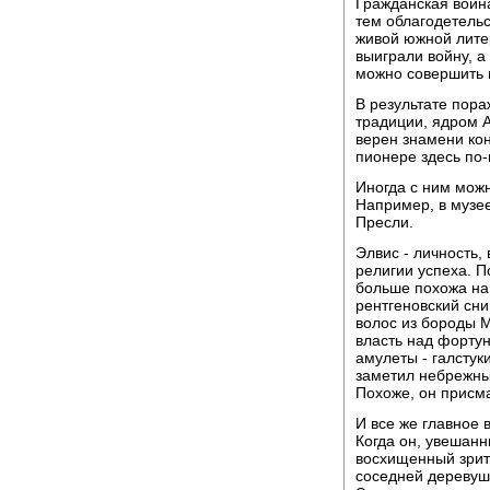
Гражданская войн
тем облагодетель
живой южной лите
выиграли войну, а
можно совершить н
В результате пор
традиции, ядром 
верен знамени кон
пионере здесь по
Иногда с ним мож
Например, в музе
Пресли.
Элвис - личность,
религии успеха. П
больше похожа на
рентгеновский сни
волос из бороды 
власть над форту
амулеты - галстуки
заметил небрежны
Похоже, он присма
И все же главное 
Когда он, увешанн
восхищенный зрите
соседней деревушк