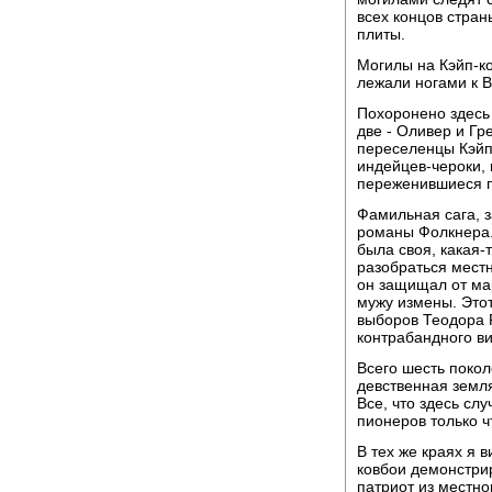
всех концов стран
плиты.
Могилы на Кэйп-к
лежали ногами к В
Похоронено здесь 
две - Оливер и Гр
переселенцы Кэйп-
индейцев-чероки,
переженившиеся по
Фамильная сага, з
романы Фолкнера.
была своя, какая-
разобраться местн
он защищал от мар
мужу измены. Этот
выборов Теодора Р
контрабандного ви
Всего шесть покол
девственная земля
Все, что здесь сл
пионеров только ч
В тех же краях я 
ковбои демонстрир
патриот из местно