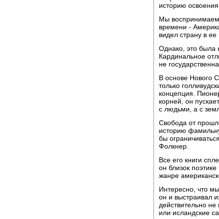
историю освоения
Мы воспринимаем 
времени - Америка
видел страну в ее
Однако, это была 
Кардинальное отли
не государственна
В основе Нового С
только голливудск
концепция. Пионер
корней, он пускае
с людьми, а с зем
Свобода от прошло
историю фамильну
бы ограничиваться
Фолкнер.
Все его книги спл
он близок поэтик
жанре американск
Интересно, что м
он и выстраивал и
действительно не 
или исландские са