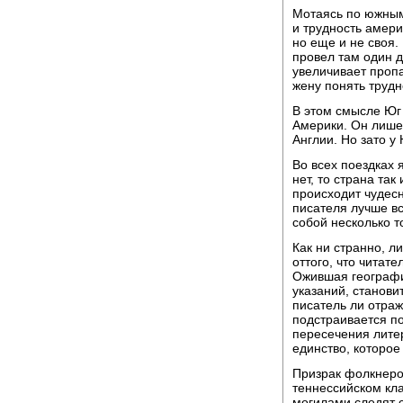
Мотаясь по южным 
и трудность амери
но еще и не своя.
провел там один д
увеличивает проп
жену понять трудн
В этом смысле Юг
Америки. Он лише
Англии. Но зато у 
Во всех поездках 
нет, то страна так
происходит чудес
писателя лучше все
собой несколько 
Как ни странно, 
оттого, что читат
Ожившая география
указаний, станови
писатель ли отраж
подстраивается по
пересечения лите
единство, которое
Призрак фолкнеро
теннессийском кла
могилами следят 