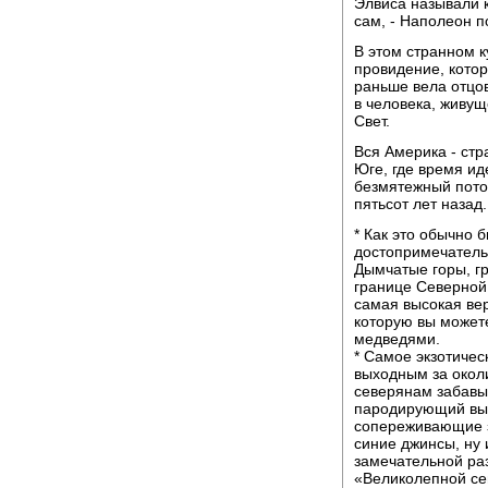
Элвиса называли 
сам, - Наполеон п
В этом странном к
провидение, котор
раньше вела отцов
в человека, живущ
Свет.
Вся Америка - стр
Юге, где время ид
безмятежный поток
пятьсот лет назад.
* Как это обычно 
достопримечатель
Дымчатые горы, г
границе Северной
самая высокая ве
которую вы может
медведями.
* Самое экзотичес
выходным за окол
северянам забавы 
пародирующий выс
сопереживающие з
синие джинсы, ну и
замечательной ра
«Великолепной се