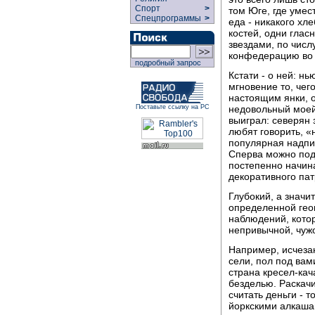
Спорт
>
том Юге, где умес
Спецпрограммы
>
еда - никакого хле
костей, одни глас
звездами, по числ
конфедерацию во 
подробный запрос
Кстати - о ней: н
мгновение то, чег
настоящим янки, 
недовольный моей 
Поставьте ссылку на РС
выиграл: северян 
любят говорить, «
популярная надпис
Сперва можно поду
постепенно начин
декоративного па
Глубокий, а значи
определенной геог
наблюдений, котор
непривычной, чуж
Например, исчеза
сели, пол под вам
страна кресел-кач
безделью. Раскачи
считать деньги - 
йоркскими алкашам