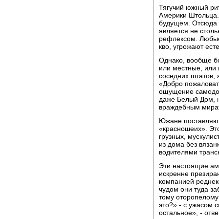
Тягучий южный рит
Америки Штольца.
будущем. Отсюда 
является не стол
рефлексом. Любы
кво, угрожают ест
Однако, вообще б
или местные, или
соседних штатов, 
«Добро пожаловат
ощущение самодос
даже Белый Дом, н
враждебным мира
Южане поставляют
«красношеих». Эт
грузных, мускули
из дома без вязан
водителями транс
Эти настоящие ам
искренне презира
компанией реднек
чудом они туда за
тому оторопелому 
это?» - с ужасом 
остальное», - от