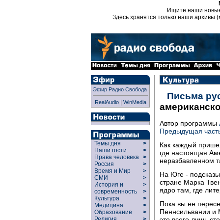
Ищите наши новы
Здесь хранятся только наши архивы (
Эфир Радио Свобода
Письма ру
|
RealAudio
WinMedia
американско
Автор программы
Предыдущая част
Темы дня
>
Как каждый пришел
Наши гости
>
где настоящая Аме
Права человека
>
неразбавленном та
Россия
>
Время и Мир
>
На Юге - подсказы
СМИ
>
стране Марка Тве
История и
>
ядро там, где лите
современность
>
Культура
>
Пока вы не перес
Медицина
>
Пеннсильвании и 
Образование
>
это всего лишь ст
Религия
>