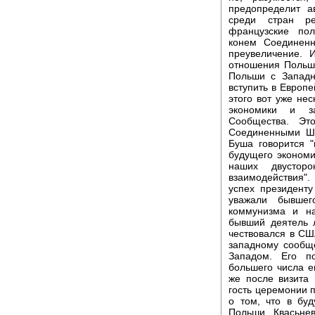
предопределит а
среди стран ре
французские по
конем Соединенн
преувеличение. 
отношения Польш
Польши с Западн
вступить в Европ
этого вот уже не
экономики и за
Сообщества. Эт
Соединенными Шт
Буша говорится 
будущего экономи
наших двусторо
взаимодействия".
успех президент
уважали бывшег
коммунизма и на
бывший деятель 
чествовался в С
западному сообщ
Западом. Его п
большего числа е
же после визита
гость церемонии 
о том, что в буд
Польши, Квасьне