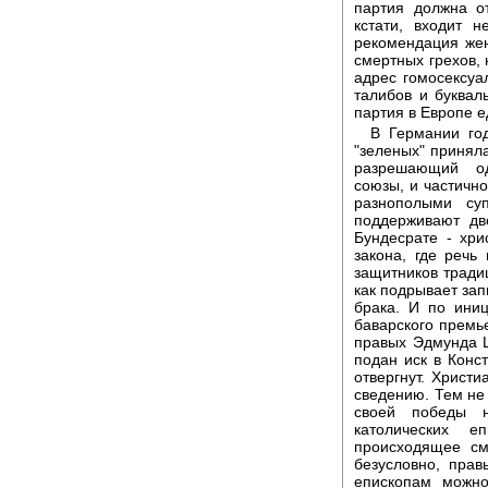
партия должна от
кстати, входит 
рекомендация жен
смертных грехов, 
адрес гомосексуал
талибов и буквал
партия в Европе е
В Германии го
"зеленых" приняла
разрешающий о
союзы, и частично
разнополыми су
поддерживают дв
Бундесрате - хри
закона, где речь
защитников тради
как подрывает зап
брака. И по ини
баварского премь
правых Эдмунда 
подан иск в Конс
отвергнут. Христ
сведению. Тем не 
своей победы 
католических 
происходящее см
безусловно, прав
епископам можно