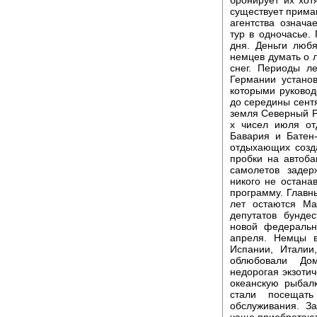
существует приман
агентства означа
тур в одночасье.
дня. Деньги любя
немцев думать о л
снег. Периоды л
Германии устано
которыми руковод
до середины сентя
земля Северный Р
х чисел июля от
Бавария и Батен-
отдыхающих созд
пробки на автоба
самолетов задер
никого не остана
программу. Главн
лет остаются Ма
депутатов бунде
новой федеральн
апреля. Немцы 
Испании, Италии
облюбовали Дом
недорогая экзоти
океанскую рыбал
стали посещать
обслуживания. За
чаще приобретают