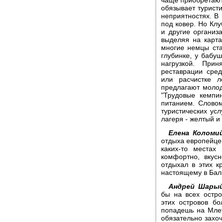
обязывает турист
неприятностях. В
под ковер. Но Кл
и другие организ
выделяя на карта
многие немцы ста
глубинке, у бабу
нагрузкой. Прин
реставрации сред
или расчистке 
предлагают моло
"Трудовые кемпи
питанием. Словом
туристических ус
лагеря - желтый 
Елена Коломий
отдыха европейцев
каких-то местах
комфортно, вкус
отдыхал в этих к
настоящему в Бал
Андрей Шарый
бы на всех остро
этих островов бо
попадешь на Млет
обязательно захо