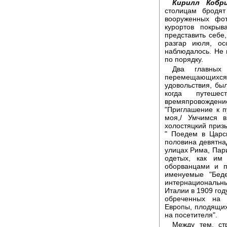
Кирилл Кобри
столицам бродя
вооруженных фот
курортов покрыв
представить себе,
разгар июля, ос
наблюдалось. Не 
по порядку.
Два главных 
перемещающихся 
удовольствия, бы
когда путеше
времяпровожден
"Приглашение к п
моя,/ Умчимся в
холостяцкий приз
" Поедем в Царск
половина девятнад
улицах Рима, Пар
одетых, как им 
оборванцами и п
именуемые "Беде
интернациональн
Италии в 1909 год
обреченных на 
Европы, плодящих
на посетителя".
Между тем, ст