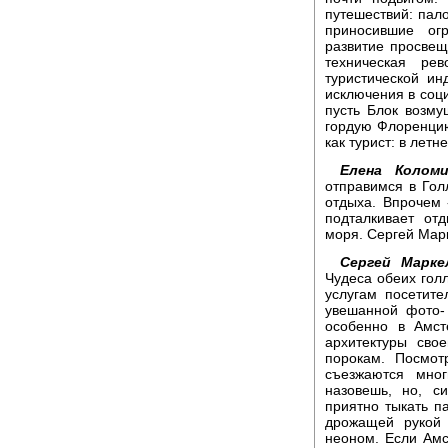
путешествий: пал
приносившие ог
развитие просвещ
техническая ре
туристической ин
исключения в соц
пусть Блок возму
гордую Флоренцию
как турист: в лет
Елена Коломи
отправимся в Гол
отдыха. Впрочем 
подталкивает от
моря. Сергей Марк
Сергей Марке
Чудеса обеих голл
услугам посетите
увешанной фото-
особенно в Амст
архитектуры сво
порокам. Посмотр
съезжаются мног
назовешь, но, с
приятно тыкать п
дрожащей рукой 
неоном. Если Амс