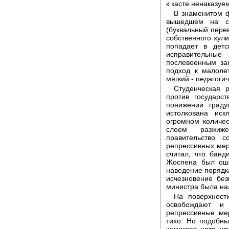
к касте ненаказуем
В знаменитом 
вышедшем на со
(буквальный пере
собственного хули
попадает в детс
исправительн
послевоенным за
подход к малоле
мягкий - педагогич
Студенческая 
против государс
понижении град
истолкована ис
огромном количес
слоем разжиже
правительство 
репрессивных мер
считал, что банд
Жоспена был оши
наведение порядка
исчезновение без
министра была на
На поверхност
освобождают и
репрессивные ме
тихо. Но подобн
комиксов, хотя, у