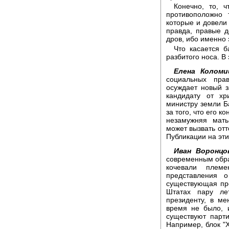
Конечно, то, 
противоположно 
которые и довели 
правда, правые 
дров, ибо именно 
Что касается б
разбитого носа. В
Елена Коломи
социальных прав
осуждает новый з
кандидату от хр
министру земли Б
за того, что его 
незамужняя мать
может вызвать отт
Публикации на эт
Иван Воронцо
современным обра
кочевали плем
представления 
существующая пр
Штатах пару ле
президенту, в ме
время не было, 
существуют парти
Например, блок "Х