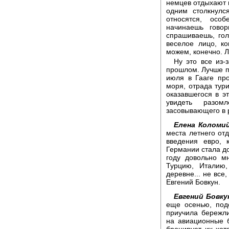
немцев отдыхают в
одним столкнулс
относятся, осо
начинаешь говор
спрашиваешь, го
веселое лицо, к
можем, конечно. Л
Ну это все из-
прошлом. Лучше п
июля в Гааге пр
моря, отрада тури
оказавшегося в э
увидеть разом
засовывающего в 
Елена Коломий
места летнего отд
введения евро,
Германии стала дор
году довольно м
Турцию, Италию
деревне... не все
Евгений Бовкун.
Евгений Бовку
еще осенью, под
приучила бережл
на авиационные б
бронирует их хот