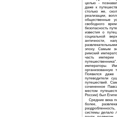
целью - познава
даже к путешеств
столько же, ско
реализации, воп
общественные ус
свободного вре
безопасность пут
известия о путе
социальной вер
античности, на
развлекательными
эпоху. Самым зн
римский императ
часть империи
путешественник
императоры. И
организованную 
Появился даже т
путеводители су
путешествий. Са
сочиненное Павс
местом путешест
России) был Египе
Средние века п
более, развле
раздробленность
системы делало 
почти подвигом.