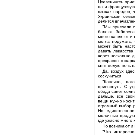
Цхевенинген прие
но и французскую
языках народов, 
Украинская семь
делится впечатле
"Мы приехали с
болеют. Заболева
много кашляют и м
могла подумать, 
может быть наст
давать лекарства 
через несколько д
прекрасно отхарк
спят целую ночь н
Да, воздух зде
соскучиться.
"Конечно, по
привыкнуть. С ут
обеда сияет солны
дальше, все свои
вещи нужно носить
огромный выбор р
Но единственное
молочные продукт
где ужасно много 
Но возникают и
"Что интересно