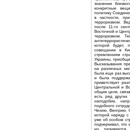
значении близко
конкретные вещ
политику Соедине
в частности, п
терроризмом. Ве
после 11-го сен
Восточной и Цент
терроризмом. Т
антитеррористичес
которой будет,
совещании в Кие
стремлениям стр
Украины, приобщи
Высказывания пре
на различных ме
была еще раз выск
и была поддержа
приветствует ра
Центральной и В
общие цели, связа
есть ряд других
наподобие, напр
подобного сотруд
Чехию, Венгрию, 
которой наряду с
уже об особом ст
подчеркивал, что
но, разумеется