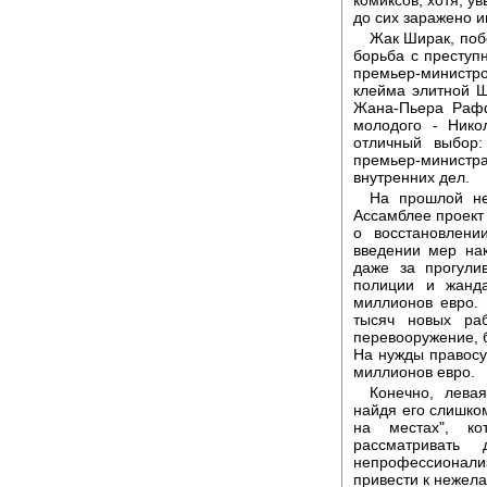
до сих заражено и
Жак Ширак, поб
борьба с преступн
премьер-министр
клейма элитной Ш
Жана-Пьера Рафф
молодого - Нико
отличный выбор
премьер-министра
внутренних дел.
На прошлой не
Ассамблее проект 
о восстановлени
введении мер нак
даже за прогули
полиции и жанд
миллионов евро. 
тысяч новых ра
перевооружение, 
На нужды правос
миллионов евро.
Конечно, лева
найдя его слишком
на местах", к
рассматривать
непрофессионал
привести к нежел