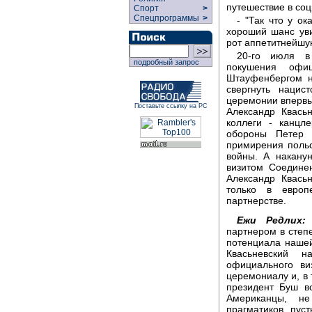
путешествие в соц
Спорт
>
Спецпрограммы
>
- "Так что у о
хороший шанс ув
рот аппетитнейшую
20-го июля в
подробный запрос
покушения оф
Штауфенбергом н
свергнуть нацис
церемонии впервы
Поставьте ссылку на РС
Александр Квась
коллеги - канцл
обороны Петер 
примирения поль
войны. А накану
визитом Соедине
Александр Квась
только в европ
партнерстве.
Ежи Редлих:
партнером в степ
потенциала нашей
Квасьневский н
официального ви
церемониалу и, в 
президент Буш в
Американцы, не
прагматиков, пус