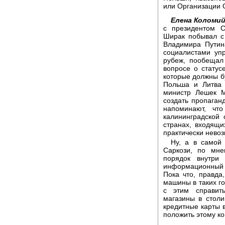
или Организации 
Елена Коломий
с президентом 
Ширак побывал с
Владимира Путин
социалистами уп
рубеж, пообещал
вопросе о статус
которые должны бу
Польша и Литва 
министр Лешек М
создать пропаган
напоминают, чт
калининградской 
странах, входящи
практически нево
Ну, а в самой
Саркози, по мне
порядок внутри
информационный 
Пока что, правда
машины в таких го
с этим справит
магазины в стол
кредитные карты 
положить этому ко