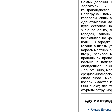
Самый далекий П
Хорватией, и
контрабандистов.
Палагружа - поми
кораблям лишь в
Адриатическая мо
путешествовать н
знаю по опыту, 
городок, гаван
исключительно кр
волки. В городке
гавани в шесть у
Король местных р
пьер", запивае
правильной проп
больше в почете
обойдешься, нажн
- пршут. Вино, мо
средиземноморск
славянского м
воспринимается к
Они знают, что т
открыты ветру, мор
Другие перед
Омаж Джова