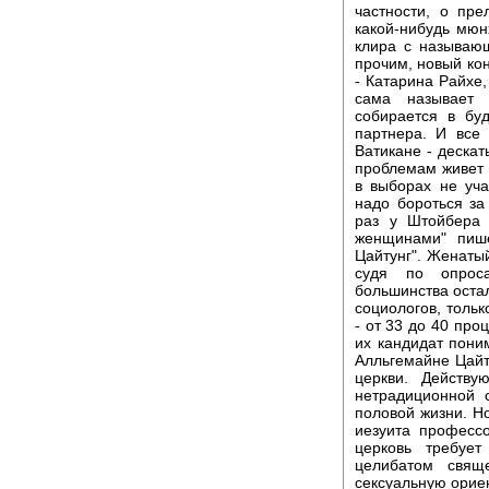
частности, о пр
какой-нибудь мюн
клира с называю
прочим, новый ко
- Катарина Райхе,
сама называет 
собирается в бу
партнера. И все
Ватикане - дескат
проблемам живет в
в выборах не уча
надо бороться за
раз у Штойбера
женщинами" пише
Цайтунг". Женаты
судя по опрос
большинства оста
социологов, толь
- от 33 до 40 про
их кандидат пон
Алльгемайне Цайту
церкви. Действу
нетрадиционной 
половой жизни. Но
иезуита професс
церковь требуе
целибатом свящ
сексуальную орие