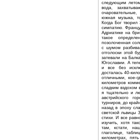
следующим летом.
вода, захватыв
очаровательные,
южная музыка, т
Когда Бог творил
симпатию. Францу
Адриатике на бри
такое определ
позолоченная сол
с шумом разбива
отголоски этой бу
затевали на Балк
Югославии. А теп
и все без искл
досталась 40-кило
отличными, кое-
километров комме
сладким вздохом 
я тщательно и лю
австрийского го
турниров, до край
назад в эпоху сл
светской львицы 
стихи. И все равн
изучить, хотя та
там, кстати, н
глаголице, табли
километрах, пят