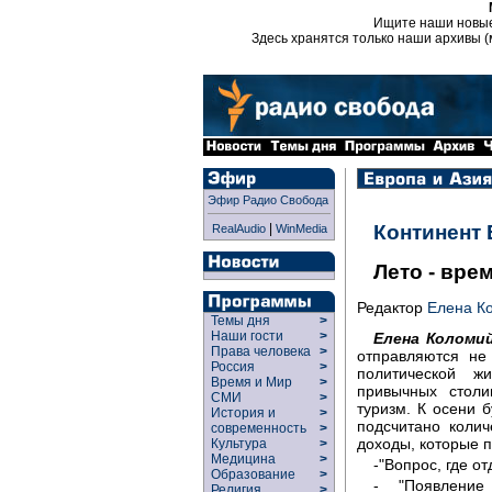
Ищите наши новы
Здесь хранятся только наши архивы (
Эфир Радио Свобода
|
Континент
RealAudio
WinMedia
Лето - вре
Редактор
Елена К
Темы дня
>
Наши гости
>
Елена Коломий
Права человека
>
отправляются не
Россия
>
политической ж
Время и Мир
>
привычных столи
СМИ
>
туризм. К осени б
История и
>
подсчитано колич
современность
>
доходы, которые п
Культура
>
Медицина
>
-"Вопрос, где о
Образование
>
- "Появление
Религия
>