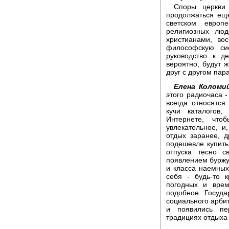
Споры церкви 
продолжаться еще
светском европ
религиозных люд
христианами, во
философскую си
руководство к д
вероятно, будут 
друг с другом пар
Елена Коломий
этого радиочаса -
всегда относятся
кучи каталогов
Интернете, что
увлекательное, и
отдых заранее, д
подешевле купить
отпуска тесно 
появлением буржуа
и класса наемных
себя - будь-то 
погодных и врем
подобное. Госуда
социального арбитр
и появились пе
традициях отдыха 