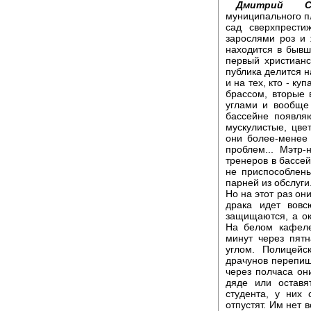
Дмитрий Са
муниципального п
сад сверхпрести
зарослями роз и
находится в бывш
первый христианс
публика делится н
и на тех, кто - к
брассом, вторые 
углами и вообще 
бассейне появляю
мускулистые, цве
они более-менее 
проблем... Мэтр
тренеров в бассей
не приспособлен
парней из обслуги
Но на этот раз он
драка идет вовс
защищаются, а ок
На белом кафеле
минут через пятн
углом. Полицейс
драчунов перепишу
через полчаса они
дяде или оставя
студента, у них
отпустят. Им нет 