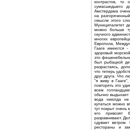
контрастов, то
сумасшедшего д
Амстердама очень
на разгоряченный
смысле этого сло
Муниципалитет де
можно больше ту
скучного админист
многих европейц
Европола, Междун
Гааге имеются -
здоровый морской
это фешенебельны
был рыбацкой де
разрастаясь, доп
что теперь удобс
друг друга. Что л
"я живу в Гааге",
повторять это уди
всем голландцам
обычно выдыхает з
вода никогда не
купаться можно в
тут покрыт очень 
его привозят 
разравнивают. Дел
сдувает ветром.
рестораны и за