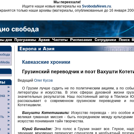
Мы переехали!
Ищите наши новые материалы на
SvobodaNews.ru
.
хранятся только наши архивы (материалы, опубликованные до 16 января 200
вобода
Кавказские хроники
nMedia
Грузинский переводчик и поэт Вахушти Коте
Ведущий
Олег Кусов
>
О Грузии лучше судить не по политическим акциям, а по соб
>
литературы и искусства. В этих сферах духовной жизни груз
века
>
значительных результатов. Наш постоянный автор в Тбилиси Ю
>
рассказывает о современном грузинском переводчике и п
р
>
Котетишвили.
>
>
Вахушти Котетишвили:
Искусство перевода - это особое и
сть
>
великая гуманная миссия - быть посредником между культурами
>
искусство понимания тайн творчества.
>
Юрий Вачнадзе:
Это голос в Грузии знают все. Глухое, над
ие
>
звучание мгновенно переносит слушателя в необъятный поэтич
>