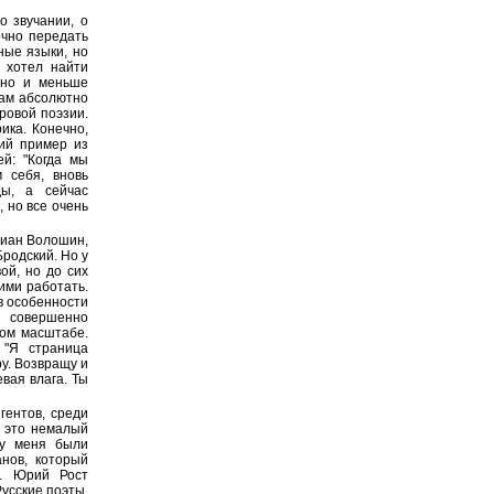
о звучании, о
чно передать
ные языки, но
, хотел найти
ино и меньше
там абсолютно
ровой поэзии.
ика. Конечно,
ий пример из
ей: "Когда мы
 себя, вновь
ы, а сейчас
, но все очень
лиан Волошин,
родский. Но у
ой, но до сих
ими работать.
 в особенности
о совершенно
ом масштабе.
 "Я страница
ру. Возвращу и
вая влага. Ты
гентов, среди
- это немалый
 у меня были
нов, который
т. Юрий Рост
усские поэты,