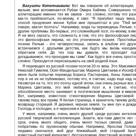
Вахушти Котетишвили:
Вот мы говорили об аллитерации, 
музыке, мне вспоминается Рубаи Омара Хайяма. Совершенно то
аллитерацию именно тех же звуков - это сложно, потому что раз
как-то приблизиться, по-моему, я смог. "Я пригубил чашу вина
способ продления жизни. Кубок мне прошептал в ухо: "Пей в
говори, хватит болтать". Например, когда ты переводишь Рильке, 
другие проблемы. Во-первых, это сложнейший поэт, по-моему, в ми
Я не могу сказать, что сложность в том, что это философская лир
это философская лирика, но это утонченная поэзия. Простейш
поэзии Рильке - это четверостишье, запись в альбом его друз
встречаемся с друзьями детства, как будто мы вновь находим
обретаем себя. До тех пор мы думали, что проходят год
догадываемся, что проходим мы сами". Как будто все очень просто
сложно. Приходится пересказывать на свой родной язык.
Я переводил из русской поэзии поэтов 20-го века. Это Максими
Николай Гумилев, Осип Мандельштам, Марина Цветаева и Иосиф Б
меня были попытки перевода Бориса Пастернака, Анны Ахматов
пор я не их не публиковал, потому что, я считаю, надо еще над н
Несмотря на то, что это поэты одной эпохи, они очень разные все,
Марина Цветаева, это мой любимый поэт и, я считаю, чт
обособленное место занимает в поэтическом мышлении в миров
Вот, например, известное стихотворение Марины Цветаевой:
твоему перу, все приму. Я белая страница, я хранитель твоему доб
возвращу сторицей. Я деревня, черная земля, ты мне луч и дожде
Господь и господин, а я чернозем и белая бумага".
У меня, например, очень много друзей среди русских интелли
русской творческой интеллигенции. Знаете, все-таки двести лет 
срок, очень много общего, очень много тесных связей, даже
побратимы по грузинскому обычаю. Например, Ярослав Голова
недавно скончался, мой друг ближайший, мой старший бра
известный русский журналист, фотохудожник, блестящий человек. Р