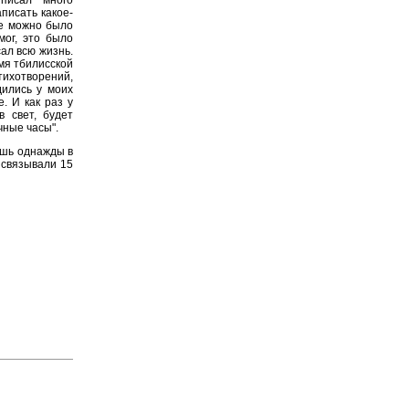
писать какое-
же можно было
мог, это было
ал всю жизнь.
емя тбилисской
тихотворений,
дились у моих
. И как раз у
в свет, будет
чные часы".
ишь однажды в
 связывали 15