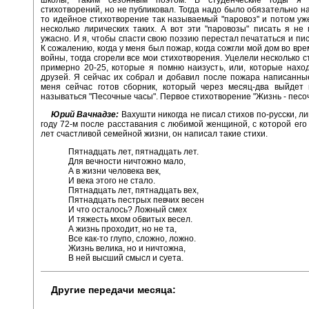
стихотворений, но не публиковал. Тогда надо было обязательно на
то идейное стихотворение так называемый "паровоз" и потом у
несколько лирических таких. А вот эти "паровозы" писать я не 
ужасно. И я, чтобы спасти свою поэзию перестал печататься и пис
К сожалению, когда у меня был пожар, когда сожгли мой дом во вр
войны, тогда сгорели все мои стихотворения. Уцелели несколько с
примерно 20-25, которые я помню наизусть, или, которые нахо
друзей. Я сейчас их собрал и добавил после пожара написанные
меня сейчас готов сборник, который через месяц-два выйдет 
называться "Песочные часы". Первое стихотворение "Жизнь - песо
Юрий Вачнадзе:
Вахушти никогда не писал стихов по-русски, л
году 72-м после расставания с любимой женщиной, с которой его
лет счастливой семейной жизни, он написал такие стихи.
Пятнадцать лет, пятнадцать лет.
Для вечности ничтожно мало,
А в жизни человека век,
И века этого не стало.
Пятнадцать лет, пятнадцать вех,
Пятнадцать пестрых певчих весен
И что осталось? Ложный смех
И тяжесть мхом обвитых весел.
А жизнь проходит, но не та,
Все как-то глупо, сложно, ложно.
Жизнь велика, но и ничтожна,
В ней высший смысл и суета.
Другие передачи месяца: