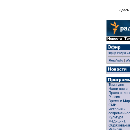
Здесь 
Эфир Радио С
|
RealAudio
Wi
Темы дня
Наши гости
Права чело
Россия
Время и Ми
СМИ
История и
современно
Культура
Медицина
Образован
Религия