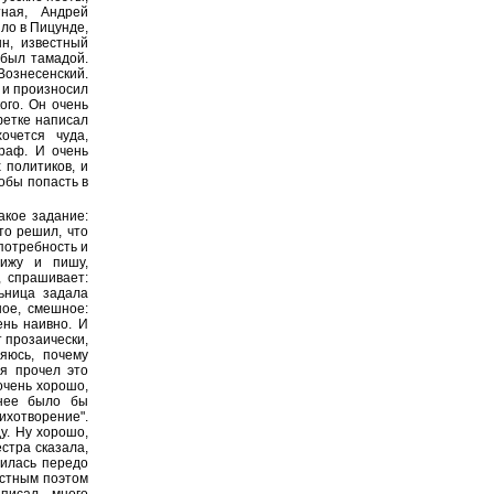
тная, Андрей
ло в Пицунде,
н, известный
 был тамадой.
Вознесенский.
ы и произносил
ого. Он очень
лфетке написал
очется чуда,
граф. И очень
 политиков, и
тобы попасть в
акое задание:
то решил, что
потребность и
сижу и пишу,
, спрашивает:
льница задала
ное, смешное:
ень наивно. И
т прозаически,
яюсь, почему
 я прочел это
очень хорошо,
тнее было бы
ихотворение".
у. Ну хорошо,
естра сказала,
нилась передо
естным поэтом
писал много