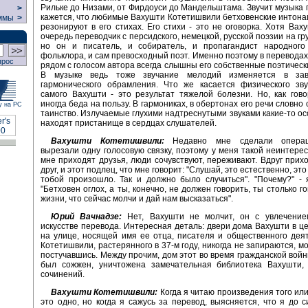
Рильке до Низами, от Фирдоуси до Мандельштама. Звучит музыка 
>
кажется, что любимые Вахушти Котетишвили бетховенские интона
ммы
>
резонируют в его стихах. Его стихи - это не оговорка. Хотя Вах
очередь переводчик с персидского, немецкой, русской поэзии на гр
но он и писатель, и собиратель, и пропагандист народного 
фольклора, и сам превосходный поэт. Именно поэтому в перевода
прос
рядом с голосом автора всегда слышны его собственные поэтическ
В музыке ведь тоже звучание мелодий изменяется в зав
гармонического обрамления. Что же касается физического зву
самого Вахушти - это результат тяжелой болезни. Но, как гово
иногда беда на пользу. В гармониках, в обертонах его речи словно
у на РС
таинство. Излучаемые глухими надтреснутыми звуками какие-то 
находят пристанище в сердцах слушателей.
Вахушти Котетишвили:
Недавно мне сделали операц
вырезали одну голосовую связку, поэтому у меня такой неинтерес
мне приходят друзья, люди сочувствуют, переживают. Вдруг прих
друг, и этот подлец, что мне говорит: "Слушай, это естественно, это 
тобой произошло. Так и должно было случиться". "Почему?" -
"Бетховен оглох, а ты, конечно, не должен говорить, ты столько г
жизни, что сейчас молчи и дай нам высказаться".
Юрий Вачнадзе:
Нет, Вахушти не молчит, он с увлечение
искусстве перевода. Интересная деталь: двери дома Вахушти в ц
на улице, носящей имя ее отца, писателя и общественного дея
Котетишвили, растерянного в 37-м году, никогда не запираются, м
постучавшись. Между прочим, дом этот во время гражданской войн
был сожжен, уничтожена замечательная библиотека Вахушти, 
сочинений.
Вахушти Котетишвили:
Когда я читаю произведения того или
это одно, но когда я сажусь за перевод, выясняется, что я до с