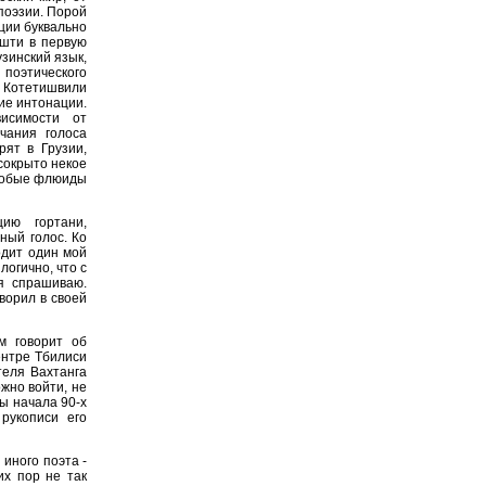
поэзии. Порой
ции буквально
ушти в первую
узинский язык,
поэтического
х Котетишвили
ие интонации.
исимости от
чания голоса
рят в Грузии,
 сокрыто некое
особые флюиды
ию гортани,
ный голос. Ко
одит один мой
логично, что с
 я спрашиваю.
оворил в своей
м говорит об
ентре Тбилиси
теля Вахтанга
ожно войти, не
ы начала 90-х
рукописи его
 иного поэта -
их пор не так