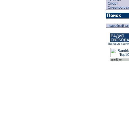
Спорт
Спецпрогра
подробный за
Поставьте ссылк