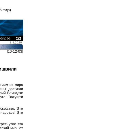
6 года)
8.8.2026
[10-12-03]
тишвили
ытиям из мира
ины достигли
рий Вачнадзе
оэте Вахушти
скусство. Это
 народов. Это
треснутое его
еский мир, от