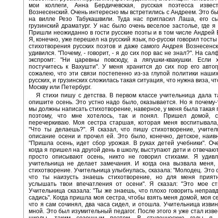
мои коллеги, Анна Бердичевская, русская поэтесса извес
Вознесенский. Очень интересно мы встретились с Андреем. Это бы
на вилле Резо Табукашвили. Туда нас пригласил Лаша, его сы
грузинский драматург. У нас было очень веселое застолье, где я
Пришли неожиданно в гости русские поэты и в том числе Андрей 
Я, конечно, уже перешел на русский язык, по-русски говорил тост
стихотворения русских поэтов и даже самого Андрея Вознесенск
удивился. "Почему, - говорит, - я до сих пор вас не знал?". На са
экспромт: "Ни царевны повсюду, а лягушки-квакушки. Если х
постучитесь к Вахушти". У меня хранится до сих пор его авто
сожалею, что эти связи постепенно из-за глупой политики наших
русских, и грузинских сложилась такая ситуация, что нужна виза, ч
Москву или Петербург.
Я стихи пишу с детства. В первом классе учительница дала т
опишите осень. Это устно надо было, оказывается. Но я почему-
мы должны написать стихотворение, наверное, у меня была такая 
поэтому, что мне хотелось, так и понял. Пришел домой, 
перечеркиваю. Моя сестра старшая, которая меня воспитывала
"Что ты делаешь?". Я сказал, что пишу стихотворение, учите
описание осени и прочел ей. Это было, конечно, детское, наив
"Пришла осень, идет сбор урожая. В руках детей учебники". Оч
когда я пришел на другой день в школу, выступают дети и отвечаю
просто описывают осень, никто не говорил стихами. Я удивл
учительница не делает замечания. И когда она вызвала меня,
стихотворение. Учительница улыбнулась, сказала: "Молодец. Это 
что ты наизусть знаешь стихотворение, но для меня прия
услышать твои впечатления от осени". Я сказал: "Это мое ст
Учительница сказала: "Ты же знаешь, что плохо говорить неправд
садись". Когда пришла моя сестра, чтобы взять меня домой, моя с
что я сам сочинял, два часа сидел, и отошла. Учительница изви
мной. Это был изумительный педагог. После этого я уже стал изв
школы, таким сезонным поэтом. В студенческие годы я 