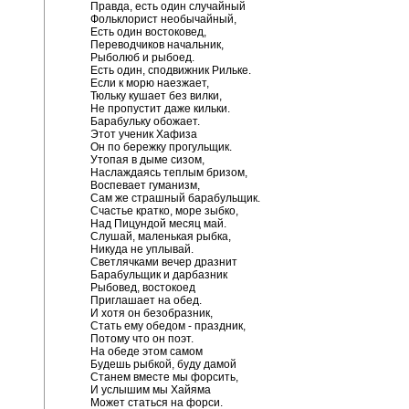
Правда, есть один случайный
Фольклорист необычайный,
Есть один востоковед,
Переводчиков начальник,
Рыболюб и рыбоед.
Есть один, сподвижник Рильке.
Если к морю наезжает,
Тюльку кушает без вилки,
Не пропустит даже кильки.
Барабульку обожает.
Этот ученик Хафиза
Он по бережку прогульщик.
Утопая в дыме сизом,
Наслаждаясь теплым бризом,
Воспевает гуманизм,
Сам же страшный барабульщик.
Счастье кратко, море зыбко,
Над Пицундой месяц май.
Слушай, маленькая рыбка,
Никуда не уплывай.
Светлячками вечер дразнит
Барабульщик и дарбазник
Рыбовед, востокоед
Приглашает на обед.
И хотя он безобразник,
Стать ему обедом - праздник,
Потому что он поэт.
На обеде этом самом
Будешь рыбкой, буду дамой
Станем вместе мы форсить,
И услышим мы Хайяма
Может статься на форси.