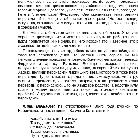
понимал все нюансы этого произведения. Во время перевода и
великое таинство прикосновения, приобщения с недрами творч
говорит Марина Цветаева, у нее есть гениальная статья, эссе "Два
Гете и "Лесной царь" Жуковского. Она сравнивает текст оригин
перевода. И в конце этой статьи две строки: "Но есть вещи,
искусство, страшнее, чем искусство". И вот эти недра бывают стр
в хорошем смысле.
Для меня это большое удовольствие, это как болезнь. Я могу п
хорошее произведение и может не возникнуть потребности его
вдруг появляется. Я не знаю, из чего исходит это. Наверное, это
духовных потребностей или чего-то еще.
Переводчик где-то и актер, обязательно он должен обладать 
талантом перевоплощения, то должен быть серьезным мыс
легкомысленным молодым человеком. Конечно, нельзя же перевод
Фирдоуси и Франсуа Виньона. Вообще персидская поэзия 
получается лучше, чем на других языках, на европейских, на русско
Хафиз, великий персидский лирик 14-го века, которого я тоже пер
переводил. Тут есть какая-то родственность между языками, в гру
слов из персидского, и поэтому говорим, что на грузинском луч
переводы с персидского. Это не языковое родство, а родство куль
разница между персидской эстетикой, эстетической системой
арабской. А грузинская эстетика, средневековая в особенности, о
персидской.
Юрий Вачнадзе:
Из стихотворения 89-го года русской п
Бердичевской, посвященное Вахушти Котетешвили.
Барабулька, спит Пицунда,
Так куда же ты спешишь?
От Керчи до Трапезунды
Травы, сейнеры, полундры,
Ну, а здесь такая тишь.