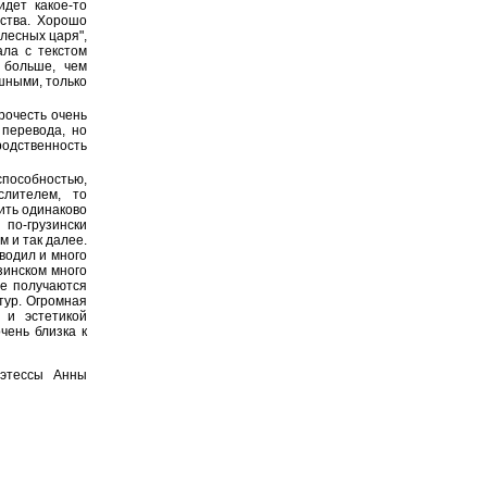
дет какое-то
ества. Хорошо
 лесных царя",
ала с текстом
 больше, чем
ашными, только
рочесть очень
 перевода, но
 родственность
способностью,
лителем, то
ить одинаково
по-грузински
м и так далее.
еводил и много
зинском много
ше получаются
тур. Огромная
 и эстетикой
чень близка к
оэтессы Анны