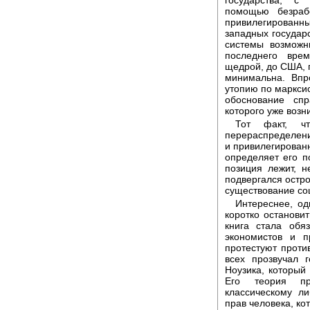
государства, с
помощью безраб
привилегирован
западных государс
системы возможн
последнего вре
щедрой, до США, г
минимальна. Впр
утопию по марксис
обоснование сп
которого уже возн
Тот факт, ч
перераспределение
и привилегированн
определяет его п
позиция лежит, 
подвергался острой
существование со
Интереснее, од
коротко остановит
книга стала обя
экономистов и п
протестуют проти
всех прозвучал 
Ноузика, который
Его теория пр
классическому л
прав человека, к