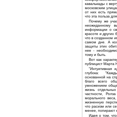
кавалькады с вер
московским улица
от них есть прям
что эта польза дл
Почему же учас
неожиданному в
информации о св
красоте и других 
что в созданном и
самом дне. А кол
защиты этих обит
нее - необходимо
тому и быть.
Вот как характ
публицист Марта 
"Интуитивная 
глубока: "Кажд
основанной на сп
благо всего об
умножением общес
жизнь отдельны
частности, Ролз
морального веса,
жизненную перспе
что расизм или се
менее, попирают 
Идея о том, чт