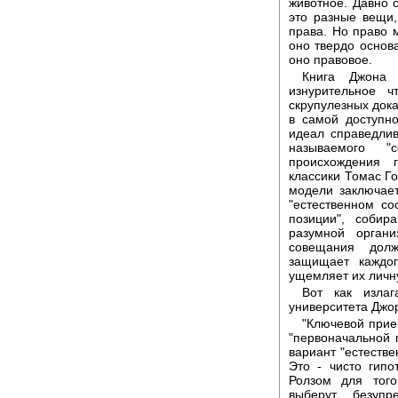
животное. Давно 
это разные вещи
права. Но право 
оно твердо основа
оно правовое.
Книга Джона 
изнурительное ч
скрупулезных дока
в самой доступн
идеал справедлив
называемого "с
происхождения г
классики Томас Го
модели заключае
"естественном со
позиции", собир
разумной органи
совещания долж
защищает каждо
ущемляет их личн
Вот как излаг
университета Джо
"Ключевой прие
"первоначальной 
вариант "естеств
Это - чисто гипо
Ролзом для того
выберут безуп