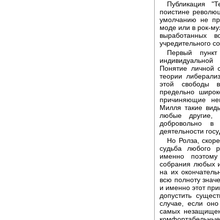
Публикация "Т
поистине револю
умолчанию не пр
моде или в рок-му
выработанных в
учредительного с
Первый пункт
индивидуальной
Понятие личной 
теории либерали
этой свободы в
предельно широк
причиняющие неп
Милля такие вид
любые другие,
добровольно в
деятельности госу
Но Ролза, скор
судьба любого р
именно поэтому
собрания любых и
на их окончател
всю полноту знач
и именно этот пр
допустить сущест
случае, если он
самых незащищенн
комфортабельны