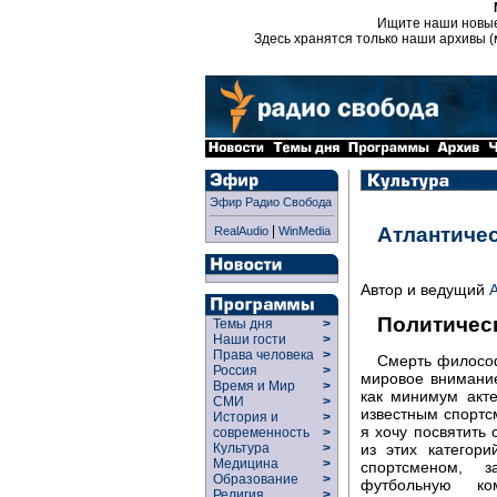
Ищите наши новы
Здесь хранятся только наши архивы (
Эфир Радио Свобода
|
Атлантиче
RealAudio
WinMedia
Автор и ведущий
Политичес
Темы дня
>
Наши гости
>
Права человека
>
Смерть философ
Россия
>
мировое внимание
Время и Мир
>
как минимум акт
СМИ
>
известным спортс
История и
>
я хочу посвятить
современность
>
Культура
>
из этих категор
Медицина
>
спортсменом, з
Образование
>
футбольную ко
Религия
>