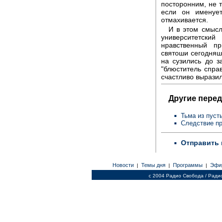
посторонним, не 
если он именует
отмахивается.
И в этом смысл
университетски
нравственный п
святоши сегодняш
на сузились до з
"блюститель справ
счастливо вырази
Другие перед
Тьма из пуст
Следствие п
Отправить 
Новости
Темы дня
Программы
Эфи
|
|
|
c 2004 Радио Свобода / Ради