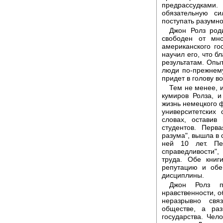
предрассудками.
обязательную си
поступать разумно
Джон Ролз род
свободен от мн
американского го
научил его, что б
результатам. Опыт
люди по-прежнему
придет в голову в
Тем не менее, 
кумиров Ролза, 
жизнь немецкого 
университетских
словах, оставив
студентов. Перв
разума", вышла в с
ней 10 лет. Пе
справедливости"
труда. Обе кни
репутацию и обе
дисциплины.
Джон Ролз п
нравственности, о
неразрывно свя
обществе, а ра
государства. Чел