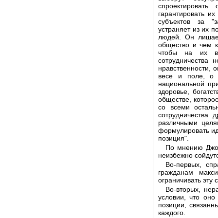
спроектировать
гарантировать их
субъектов за "з
устраняет из их п
людей. Он лишае
общество и чем к
чтобы на их вы
сотрудничества 
нравственности, о
весе и поле, о 
национальной пр
здоровье, богатс
обществе, которое
со всеми осталь
сотрудничества 
различными целям
формулировать иде
позиция".
По мнению Джон
неизбежно сойдут
Во-первых, спр
гражданам макс
ограничивать эту 
Во-вторых, нер
условии, что оно
позиции, связанн
каждого.