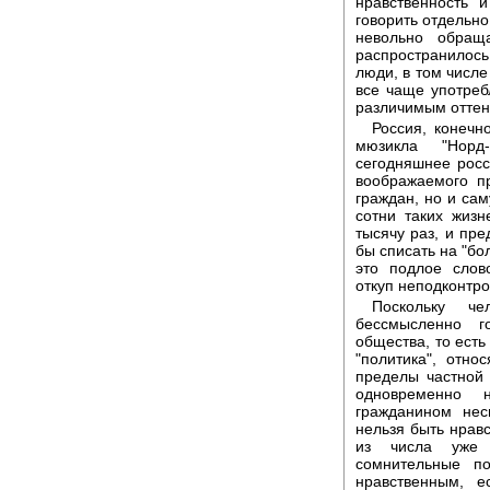
нравственность 
говорить отдельно
невольно обращ
распространилось
люди, в том числе
все чаще употреб
различимым оттен
Россия, конечн
мюзикла "Норд-
сегодняшнее росс
воображаемого п
граждан, но и сам
сотни таких жизн
тысячу раз, и пр
бы списать на "бо
это подлое слов
откуп неподконтро
Поскольку че
бессмысленно г
общества, то есть
"политика", отно
пределы частной 
одновременно 
гражданином нес
нельзя быть нрав
из числа уже 
сомнительные п
нравственным, е