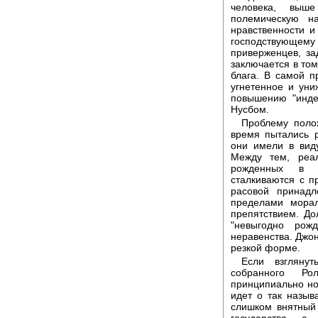
человека, выше
полемическую н
нравственности и
господствующе
приверженцев, за
заключается в то
блага. В самой 
угнетенное и уни
повышению "инде
Нусбом.
Проблему поло
время пытались р
они имели в вид
Между тем, реал
рожденных в с
сталкиваются с п
расовой принад
пределами мора
препятствием. До
"невыгодно рож
неравенства. Джон
резкой форме.
Если взглянут
собранного Ро
принципиально но
идет о так назыв
слишком внятный 