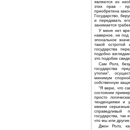
являются их нео
этих прав - пр
приобретена закон
Государство, беру
и передавать ег
занимается грабеж
У меня нет вре
наверное, не под
эпохальное знач
такой остротой
государства пер
подобно взглядам
это подобие свиде
Сам Ролз, безу
государства пре
утопии", осуще
минимум спорно
собственную защи
"Я верю, что с
состоянии примир
просто логическ
тенденциями и 
имеем серьезные
справедливый п
государства, так
что мы или другие,
Джон Ролз, ка