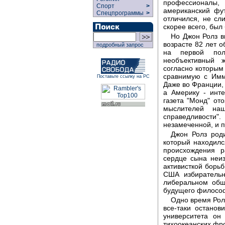
профессионалы
Спорт
>
американский фу
Спецпрограммы
>
отличился, не с
скорее всего, был
Но Джон Ролз в
возрасте 82 лет 
подробный запрос
на первой пол
необъективный 
согласно которым
сравнимую с Им
Поставьте ссылку на РС
Даже во Франции,
а Америку - инте
газета "Монд" от
мыслителей на
справедливости
незамеченной, и п
Джон Ролз род
который находилс
происхождения р
сердце сына неи
активисткой борьб
США избирательн
либеральном общ
будущего филосо
Одно время Рол
все-таки остано
университета о
тихоокеанских фр