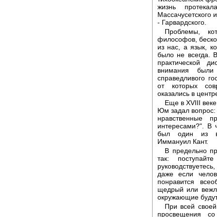
жизнь протекал
Массачусетского и
- Гарвардского.
Проблемы, ко
философов, беско
из нас, а язык, 
было не всегда.
практической д
внимания были
справедливого го
от которых сов
оказались в центр
Еще в XVIII ве
Юм задал вопрос:
нравственные п
интересами?". В ч
был один из в
Иммануил Кант.
В предельно п
так: поступай
руководствуетесь
даже если челов
понравится всео
щедрый или вежли
окружающие будут 
При всей своей
просвещения с