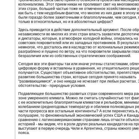
тропического пояса было принято объяснять проклятым наследие
колониализма. Этот прием никак не проливает свет на многовеков
этих стран, большей частью тоже не отмеченное хозяйственными 
как быть с тем неудобным фактом, что многие из них даже в эпоху
были гораздо более зажиточными и благополучными, чем сегодня, 
только в относительных, но и в абсолютных цифрах?
Здесь приводится в действие дополнительный аргумент. После об
независимости во многих из этих стран власть захватили деспоти
и диктаторы, которые, в атмосфере холодной войны, опирались на
советских покровителей или их западных противников. В результат
немногое, что досталось им в наследство от колониальных режимо
разграблено и пущено по ветру, на что покровители закрывали глаз
безразличия или из собственных стратегических соображений.
Сегодня все эти факторы так или иначе учтены статистиками, обле
цифровую форму и вставлены в уравнения, но утешительного реш
получается. Существует объективное обстоятельство, препятств
развитию большинства стран, которые сегодня принято называть
"развивающимися", и оно никуда не исчезает при любых расчетах. 
обстоятельство - природные условия.
Подавляющее большинство развитых стран современного мира ра
зоне умеренного климата. Можно ли считать случайностью тот факт
с ее исключительно благоприятным климатом и рельефом, миним
колебанием среднегодовых температур и обилием полноводных ре
части прогресса все остальные континенты? А если перенестись в 
полушарие, то феноменальный экономический успех США и Канад
сравнению с латиноамериканскими странами лишь отчасти объясн
историей - мы видим, что в роли других реальных кандидатов на п
выступают в первую очередь Чили и Аргентина, страны южного ум
пояса.