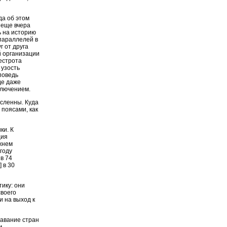
да об этом
 еще вчера
ь на историю
параллелей в
г от друга
й организации
естрота
 узость
поведь
де даже
ключением.
исленны. Куда
поясами, как
ки. К
ция
ижнем
году
в 74
] в 30
ику: они
своего
 на выход к
тавание стран