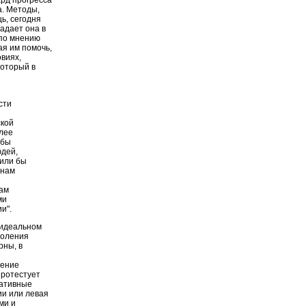
рд прогресса
а. Методы,
ь, сегодня
адает она в
 по мнению
ая им помочь,
виях,
который в
сти
ской
лее
обы
дей,
чили бы
 нам
мам
ми
и".
 идеальном
доления
рны, в
дение
протестует
вативные
ии или левая
ми и