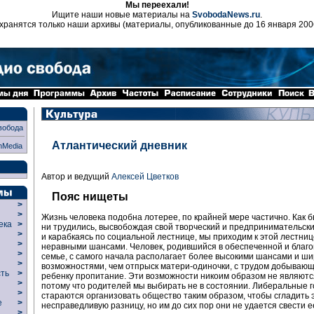
Мы переехали!
Ищите наши новые материалы на
SvobodaNews.ru
.
хранятся только наши архивы (материалы, опубликованные до 16 января 200
вобода
Атлантический дневник
nMedia
Автор и ведущий
Алексей Цветков
Пояс нищеты
>
>
Жизнь человека подобна лотерее, по крайней мере частично. Как 
века
>
ни трудились, высвобождая свой творческий и предпринимательск
>
и карабкаясь по социальной лестнице, мы приходим к этой лестниц
р
>
неравными шансами. Человек, родившийся в обеспеченной и благ
>
семье, с самого начала располагает более высокими шансами и ш
>
возможностями, чем отпрыск матери-одиночки, с трудом добывающ
сть
>
ребенку пропитание. Эти возможности никоим образом не являются
>
потому что родителей мы выбирать не в состоянии. Либеральные 
>
стараются организовать общество таким образом, чтобы сгладить 
ие
>
несправедливую разницу, но им до сих пор они не удается свести ее
>