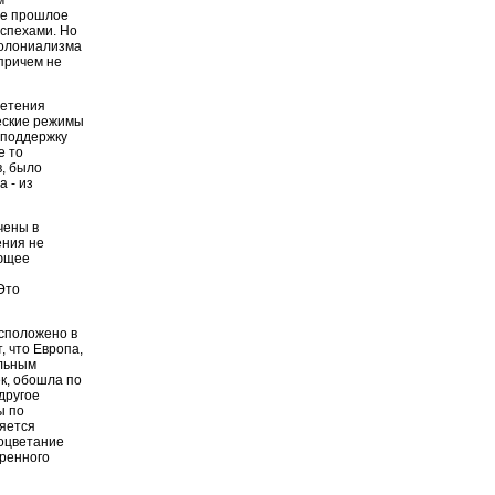
м
ое прошлое
успехами. Но
 колониализма
причем не
ретения
ческие режимы
 поддержку
е то
в, было
а - из
чены в
ения не
ующее
Это
сположено в
, что Европа,
альным
к, обошла по
другое
ы по
яется
роцветание
еренного