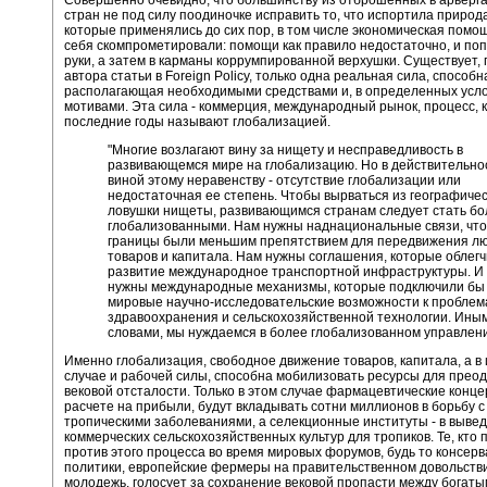
Совершенно очевидно, что большинству из отброшенных в арьерга
стран не под силу поодиночке исправить то, что испортила природ
которые применялись до сих пор, в том числе экономическая помощ
себя скомпрометировали: помощи как правило недостаточно, и поп
руки, а затем в карманы коррумпированной верхушки. Существует,
автора статьи в Foreign Policy, только одна реальная сила, способн
располагающая необходимыми средствами и, в определенных усло
мотивами. Эта сила - коммерция, международный рынок, процесс, 
последние годы называют глобализацией.
"Многие возлагают вину за нищету и несправедливость в
развивающемся мире на глобализацию. Но в действительно
виной этому неравенству - отсутствие глобализации или
недостаточная ее степень. Чтобы вырваться из географиче
ловушки нищеты, развивающимся странам следует стать бо
глобализованными. Нам нужны наднациональные связи, чт
границы были меньшим препятствием для передвижения лю
товаров и капитала. Нам нужны соглашения, которые облег
развитие международное транспортной инфраструктуры. И
нужны международные механизмы, которые подключили бы
мировые научно-исследовательские возможности к пробле
здравоохранения и сельскохозяйственной технологии. Ины
словами, мы нуждаемся в более глобализованном управлени
Именно глобализация, свободное движение товаров, капитала, а в
случае и рабочей силы, способна мобилизовать ресурсы для прео
вековой отсталости. Только в этом случае фармацевтические конце
расчете на прибыли, будут вкладывать сотни миллионов в борьбу с
тропическими заболеваниями, а селекционные институты - в выве
коммерческих сельскохозяйственных культур для тропиков. Те, кто 
против этого процесса во время мировых форумов, будь то консер
политики, европейские фермеры на правительственном довольств
молодежь, голосует за сохранение вековой пропасти между богаты