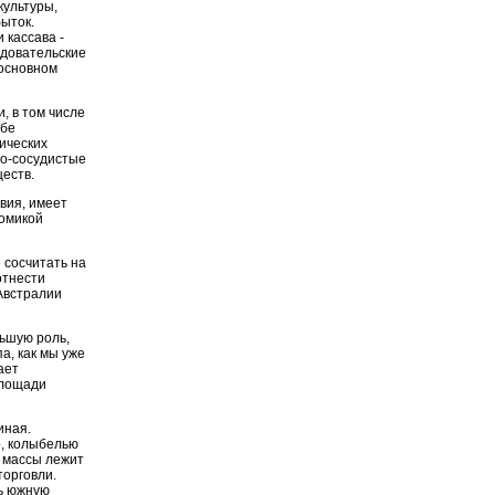
культуры,
ыток.
 кассава -
едовательские
 основном
, в том числе
ебе
ических
но-сосудистые
еств.
вия, имеет
номикой
 сосчитать на
отнести
 Австралии
ьшую роль,
а, как мы уже
ает
площади
иная.
о, колыбелью
 массы лежит
торговли.
ь южную