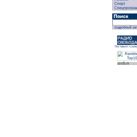
Спорт
Спецпрогра
подробный за
Поставьте ссылк