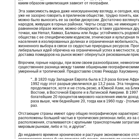
каким образом цивилизация зависит от географии.
Эта зависимость видна даже неискушенному взгляду, и сегодня, ког
уже не зазорно говорить в приличном обществе, трудно понять, как
можно было выносить ее за скобки дискуссии. Достаточно взглянут
народов, живущих в горных районах. Черты сходства, не имеющие 
равнинном образе жизни, можно обнаружить в таких удаленных дру
точках, как Непал, Кавказ, Балканы или Анды: устойчивость родово
общества с ее специфическим кодексом, этническая и культурная п
населения в изолированных долинах и ограниченная мобильность,
жизненного выбора в связи со скудостью природных ресурсов. Про
либеральных идей обречена на ограниченный успех в местности, г
доставка помидоров на рынок может обернуться рискованным при
Впрочем, горные народы, при всем своем разнообразии, немногоч
существеннее разница между такими обширными географическими 
умеренный и тропический. Предоставлю слово Рикардо Хаусманну.
"...В 1820 году Западная Европа была в 2,9 раза богаче Афри
1992 году этот разрыв увеличился до 13,2 раза. Эта тенден
продолжается, хотя и не столь резко, в Южной Азии, на Бл
Востоке, в Восточной Европе и в Латинской Америке. В 1997 
богатейшие 20 процентов мирового населения имели доход 
раза выше, чем беднейшие 20, тогда как в 1960 году - [только
раз.
Отстающие страны имеют одну общую географическую характерист
расположены большей частью в тропических регионах либо, из-за 
расположения, сталкиваются с крупными транспортными затратами
мировым рынкам, либо и то, и другое".
До недавнего времени хроническое и растущее экономическое отс