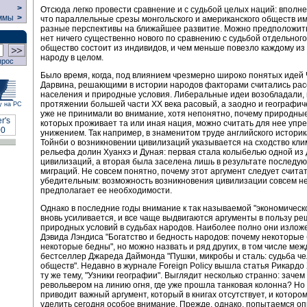
>
Отсюда легко провести сравнение и с судьбой целых наций: вполне
ммы
>
что параллельные срезы монгольского и американского обществ и
разные перспективы на ближайшее развитие. Можно предположить,
нет ничего существенно нового по сравнению с судьбой отдельного
общество состоит из индивидов, и чем меньше повезло каждому из 
народу в целом.
прос
Было время, когда, под влиянием чрезмерно широко понятых идей
Дарвина, решающими в истории народов факторами считались рас
населения и природные условия. Либеральные идеи возобладали, 
протяжении большей части XX века расовый, а заодно и географич
у на РС
уже не принимали во внимание, хотя непонятно, почему природные
которых проживает та или иная нация, можно считать для нее упр
унижением. Так например, в знаменитом труде английского истори
Тойнби о возникновении цивилизаций указывается на сходство кли
рельефа долин Хуанхэ и Дуная: первая стала колыбелью одной из
цивилизаций, а вторая была заселена лишь в результате последу
миграций. Не совсем понятно, почему этот аргумент следует счита
убедительным: возможность возникновения цивилизации совсем н
предполагает ее необходимости.
Однако в последние годы внимание к так называемой "экономическ
вновь усиливается, и все чаще выдвигаются аргументы в пользу 
природных условий в судьбах народов. Наиболее полно они изложе
Дэвида Лэндиса "Богатство и бедность народов: почему некоторые 
некоторые бедны", но можно назвать и ряд других, в том числе м
бестселлер Джареда Даймонда "Пушки, микробы и сталь: судьба ч
обществ". Недавно в журнале Foreign Policy вышла статья Рикардо
ту же тему, "Узники географии". Выглядит несколько странно: зачем
револьвером на линию огня, где уже прошла танковая колонна? Но
приводит важный аргумент, который в книгах отсутствует, и котором
уделить сегодня особое внимание. Прежде, однако, попытаемся оп