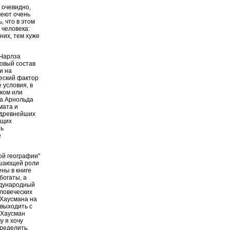
 очевидно,
меют очень
 что в этом
 человека:
них, тем хуже
 Чарлза
овый состав
и на
еский фактор
 условия, в
еком или
ка Арнольда
мата и
 древнейших
ющих
ть
е
ой географии"
решающей роли
ны в книге
богаты, а
еждународный
еловеческих
 Хаусмана на
 выходить с
 Хаусман
у я хочу
ределить,