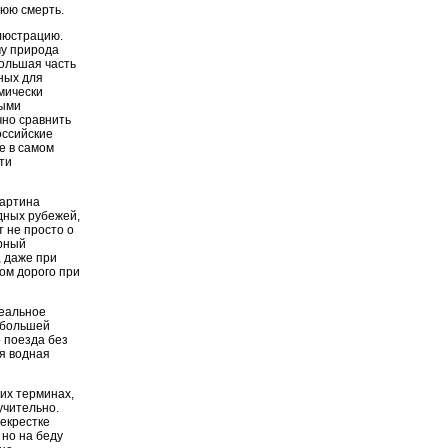
юю смерть.
люстрацию.
му природа
Большая часть
ных для
мически
выми
чно сравнить
оссийские
е в самом
ти
картина
дных рубежей,
т не просто о
ерный
 даже при
ком дорого при
реальное
а большей
о поезда без
я водная
их терминах,
учительно.
рекрестке
 но на беду