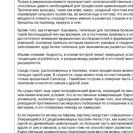
Только в умеренном климате произрастают сельскохозяйственные 
способные давать необходимый для процветания цивилизации изб
Тропические культуры, такие как кофе, какао, сахарный тростник или
периферия сельского хозяйства, во многом еще и потому, что иссл
мощности планеты сосредоточены именно в развитых странах и в
брошены на пшеницу, кукурузу и сою.
Кроме того, как отмечает Хаусманн, типичные для тропиков болезни
такой беспощадный бич как малярия, не в состоянии приковать к с
достаточного внимания медицинских исследователей и фармацевт
компаний, основную прибыль которым приносят раковые и сердеч
заболевания, куда более типичные для экономически развитых общ
Иными словами, бедность, в основе которой лежат природные усло
тенденцию усугубляться, и разрыв между развитой и отсталой эко
расширяется.
Среди стран, расположенных в тропиках, очаги процветания можно
пальцах одной руки. В сущности, сюда можно пока по-настоящему 
только крошечный Сингапур - Гавайские острова и северная часть
логически относятся совсем к другой зоне.
Но существует еще один географический фактор, играющий не мен
чем климатические условия: это естественные коммуникации. Европ
упоминали, изобилует судоходными реками. Кроме того, она облад
рекордной протяженностью морского побережья по отношению к 
материка, и это побережье никогда не замерзает.
Если перенести взгляд на Африку, картина предстает совершенно 
Упирающийся в Средиземноморье бассейн Нила стал, как известн
одной из древнейших цивилизаций, но большая часть материковой
вдали от рек и океанов, а пустыни тоже не способствуют развитию 
Единственным сравнительно благоприятным местом можно считат