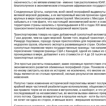
оконечность с ее мягким климатом - именно там расположена ЮАР,
благополучное в экономическом отношении африканское государст
Соединенные Штаты, напротив, всей своей географией выдвинуты
великой морской державы, а их материковый массив пронизан одн
крупных в мире пресноводных магистралей: Миссисипи с Миссури.
забывать и о том факте, что настоящий экономический взлет и осв
территории страны начались с прокладывания в 60-х годах XIX век
трансконтинентальной железнодорожной магистрали.
Транспортировка товара на один добавочный сухопутный километр
7 раз дороже, чем на один морской. Кроме того, водный транспорт,
Рикардо Хаусманн, гораздо лучше приспособлен для перевозки о
недорогих грузов, обычного экспорта развивающихся стран. Особе
сухопутные перевозки через государственные границы: так наприм
пересечение товаром границы США с Канадой, одной из самых из 
проницаемых в мире, добавляет к его стоимости от 4 до 16 тысяч 
транспортных затрат.
Эти простые расчеты показывают, какие огромные препятствия сто
экономического развития обиженных географией стран. Поневоле
по-иному смотреть на всю их историю: не исключено, что многие их
беды являются не столько причиной, сколько результатом экономич
невезения.
Попутно такое изменение исторической перспективы может послуж
крайней мере частичной реабилитации колониализма: общеизвестн
как правило текли не из колонии в метрополию, а наоборот, и что у
последовавший за независимостью, во многом вызван именно пре
этого потока. Однако возвратиться в прошлое нельзя - хотя бы пото
не хочет ни одна из сторон, и меньше всего - вчерашние колонизат