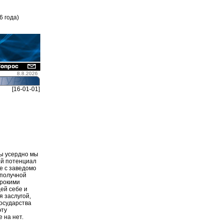
6 года)
8.8.2026
[16-01-01]
бы усердно мы
ий потенциал
е с заведомо
ополучной
ирокими
ей себе и
 заслугой,
государства
эту
 на нет.