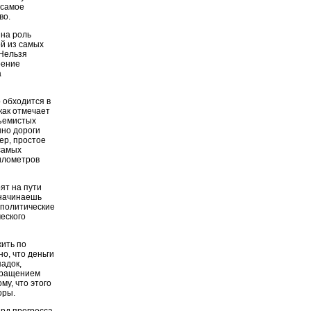
 самое
во.
 на роль
ой из самых
 Нельзя
оение
а
 обходится в
 как отмечает
бъемистых
нно дороги
ер, простое
самых
километров
ят на пути
 начинаешь
 политические
еского
ить по
о, что деньги
падок,
кращением
му, что этого
оры.