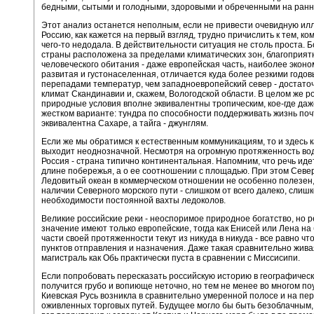
бедными, сытыми и голодными, здоровыми и обреченными на ранн
Этот анализ останется неполным, если не привести очевидную ил
Россию, как кажется на первый взгляд, трудно причислить к тем, ко
чего-то недодала. В действительности ситуация не столь проста. 
страны расположена за пределами климатических зон, благоприят
человеческого обитания - даже европейская часть, наиболее эконо
развитая и густонаселенная, отличается куда более резкими годо
перепадами температур, чем западноевропейский север - достато
климат Скандинавии и, скажем, Вологодской области. В целом же р
природные условия вполне эквивалентны тропическим, кое-где даж
жестком варианте: тундра по способности поддерживать жизнь поч
эквивалентна Сахаре, а тайга - джунглям.
Если же мы обратимся к естественным коммуникациям, то и здесь 
выходит неоднозначной. Несмотря на огромную протяженность во
Россия - страна типично континентальная. Напомним, что речь иде
длине побережья, а о ее соотношении с площадью. При этом Сев
Ледовитый океан в коммерческом отношении не особенно полезен,
наличии Северного морского пути - слишком от всего далеко, слиш
необходимости постоянной вахты ледоколов.
Великие российские реки - неоспоримое природное богатство, но 
значение имеют только европейские, тогда как Енисей или Лена н
части своей протяженности текут из никуда в никуда - все равно чт
пунктов отправления и назначения. Даже такая сравнительно жива
магистраль как Обь практически пуста в сравнении с Миссисипи.
Если попробовать пересказать российскую историю в географическ
получится грубо и вопиюще неточно, но тем не менее во многом по
Киевская Русь возникла в сравнительно умеренной полосе и на пе
оживленных торговых путей. Будущее могло бы быть безоблачным,