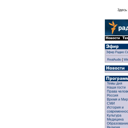
Здесь 
Эфир Радио С
|
RealAudio
Wi
Темы дня
Наши гости
Права чело
Россия
Время и Ми
СМИ
История и
современно
Культура
Медицина
Образован
Религия