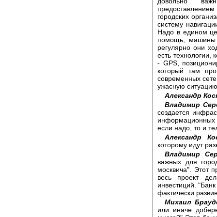
довольно важ
предоставление
городских организ
систему навигаци
Надо в едином це
помощь, машины 
регулярно они ход
есть технологии,
- GPS, позициони
который там про
современных сетей
ужасную ситуацию
Александр Ко
Владимир Сер
создается инфрас
информационных у
если надо, то и т
Александр Ко
которому идут ра
Владимир Сер
важных для горо
москвича". Этот 
весь проект де
инвестиций. "Банк
фактически разви
Михаил Брауд
или иначе добер