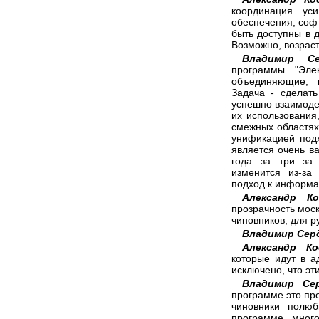
координация уси
обеспечения, софт
быть доступны в д
Возможно, возраст
Владимир Се
программы "Эле
объединяющие, 
Задача - сделат
успешно взаимод
их использования
смежных областях,
унификацией под
является очень в
года за три за
изменится из-за
подход к информа
Александр Ко
прозрачность мос
чиновников, для р
Владимир Сер
Александр Ко
которые идут в а
исключено, что эт
Владимир Се
программе это про
чиновники полюб
программе много