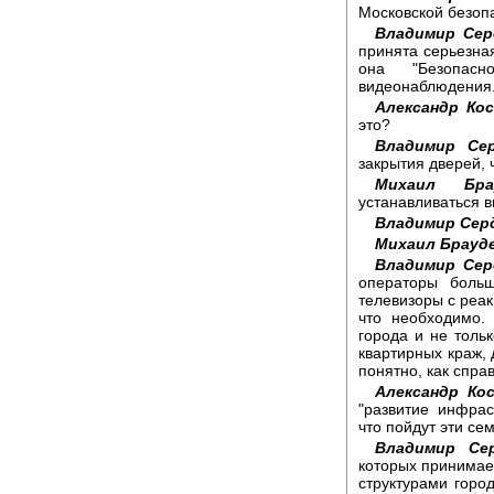
Московской безоп
Владимир Сер
принята серьезна
она "Безопасн
видеонаблюдения
Александр Ко
это?
Владимир Се
закрытия дверей, 
Михаил Брау
устанавливаться 
Владимир Сер
Михаил Брауд
Владимир Сер
операторы боль
телевизоры с реак
что необходимо.
города и не толь
квартирных краж, 
понятно, как спра
Александр Ко
"развитие инфрас
что пойдут эти се
Владимир Се
которых принимает
структурами горо