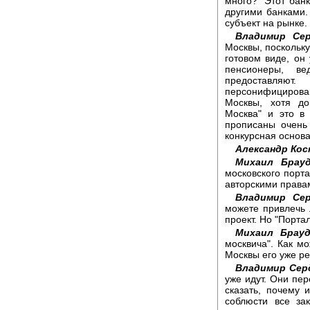
много?" Этот бан
другими банками.
субъект на рынке.
Владимир Сер
Москвы, поскольку
готовом виде, он
пенсионеры, в
предоставляют
персонифицирован
Москвы, хотя до
Москва" и это в
прописаны очень
конкурсная основа
Александр Ко
Михаил Брауд
московского порта
авторскими правам
Владимир Сер
можете привлечь 
проект. Но "Портал
Михаил Брауд
москвича". Как мо
Москвы его уже р
Владимир Сер
уже идут. Они пер
сказать, почему 
соблюсти все за