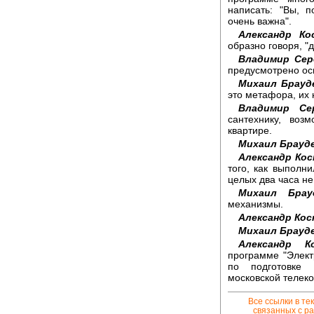
написать: "Вы, п
очень важна".
Александр Ко
образно говоря, "
Владимир Сер
предусмотрено ос
Михаил Брауд
это метафора, их 
Владимир Се
сантехнику, воз
квартире.
Михаил Брауд
Александр Ко
того, как выполни
целых два часа не
Михаил Брауд
механизмы.
Александр Ко
Михаил Брауд
Александр К
программе "Элект
по подготовке 
московской телек
Все ссылки в те
связанных с ра