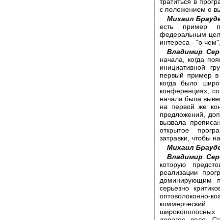
тратиться в прогр
с положением о вы
Михаил Брауд
есть пример п
федеральным цел
интереса - "о чем",
Владимир Сер
начала, когда по
инициативной гр
первый пример в
когда было широ
конференциях, со
начала была выве
на первой же ко
предложений, доп
вызвала прописа
открытое прогр
затравки, чтобы н
Михаил Брауд
Владимир Сер
которую предсто
реализации прог
доминирующим п
серьезно критико
оптоволоконно-к
коммерческий
широкополосных 
дорогое дело. С