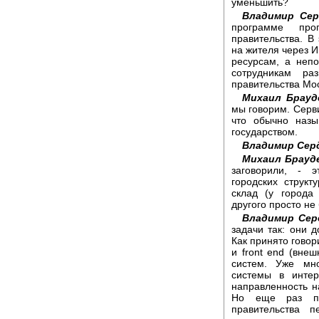
уменьшить?
Владимир Сер
программе про
правительства. В
на жителя через И
ресурсам, а непо
сотрудникам ра
правительства Мо
Михаил Брауд
мы говорим. Серви
что обычно назы
государством.
Владимир Сер
Михаил Брауд
заговорили, - 
городских структ
склад (у города
другого просто не
Владимир Сер
задачи так: они 
Как принято говор
и front end (внеш
систем. Уже мно
системы в интер
направленность н
Но еще раз под
правительства 