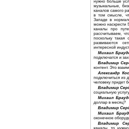
нужно больше усл
музыкальные, биз
каналов самого ра
в том смысле, ч
Западе в нормал
можно наскрести 5
каналы про путе
рассчитываем, чт
поскольку такая 
развиваются се
интересной индус
Михаил Брауд
подключатся и захо
Владимир Сер
контент. Это взаи
Александр Ко
подключиться из д
человеку придет 
Владимир Сер
социальную услугу
Михаил Брауд
доллар в месяц?
Владимир Сер
Михаил Брауд
оконечное оборуд
Владимир Се
каналы, то нужно