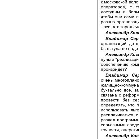
к московской воло
операторов, с 
доступны в боль
чтобы они сами п
разных организаци
- все, что город с
Александр Ко
Владимир Сер
организаций дот
быть туда не надо
Александр Ко
пункте "реализа
обеспечению комп
произойдет?
Владимир Се
очень многоплано
жилищно-коммунал
буквально все, з
связана с реформ
провести без се
определять, что п
использовать льго
расплачиваться 
раздел программы
серьезными средс
точности, операти
Александр Ко