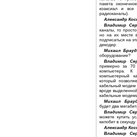
пакета оконечно
коаксиал и все
радиоканалы).
Александр Ко
Владимир Сер
каналы, то просто
но на их месте 
подписаться на эт
декодер.
Михаил Брауд
оборудование?
Владимир Се
примерно за 70 
компьютера. К
компьютерный к
который позволя
кабельный модем 
вроде выделенной
кабельные модемы 
Михаил Брауд
будет два мегабит
Владимир Сер
можете купить ус
килобит в секунду
Александр Ко
Владимир Сер