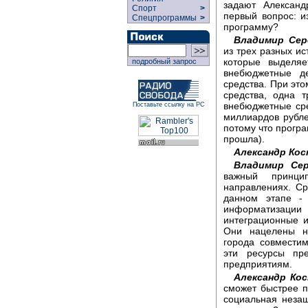
задают Александ
Спорт
>
первый вопрос: и
Спецпрограммы
>
программу?
Владимир Сер
из трех разных ис
которые выделяе
подробный запрос
внебюджетные де
средства. При это
средства, одна 
внебюджетные сре
Поставьте ссылку на РС
миллиардов рубле
потому что програ
прошла).
Александр Ко
Владимир Сер
важный принци
направлениях. Ср
данном этапе -
информатизации 
интеграционные 
Они нацелены н
города совмести
эти ресурсы пр
предприятиям.
Александр Ко
сможет быстрее п
социальная неза