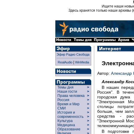
Ищите наши новы
Здесь хранятся только наши архивы (
Эфир Радио Свобода
|
Электронн
RealAudio
WinMedia
Автор:
Александр 
Александр Ко
В наших перед
Темы дня
>
Наши гости
>
Россия". В тече
Права человека
>
городская дума
Россия
>
"Электронная М
Время и Мир
>
столицы потрат
СМИ
>
больше, чем запл
История и
>
средства - рас
современность
>
"Электронной Мос
Культура
>
Медицина
>
телекоммуникацио
Образование
>
В подготовке 
Религия
>