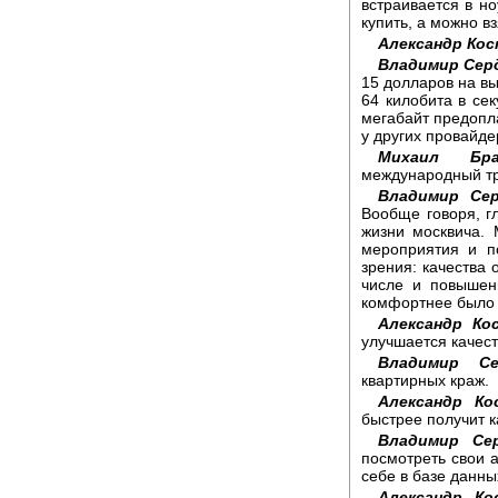
встраивается в но
купить, а можно вз
Александр Ко
Владимир Сер
15 долларов на вы
64 килобита в се
мегабайт предопл
у других провайде
Михаил Брау
международный тр
Владимир Сер
Вообще говоря, г
жизни москвича. 
мероприятия и п
зрения: качества 
числе и повышен
комфортнее было 
Александр Ко
улучшается качес
Владимир Се
квартирных краж.
Александр Ко
быстрее получит к
Владимир Се
посмотреть свои а
себе в базе данны
Александр Ко