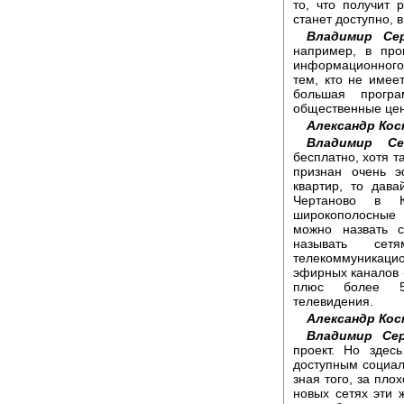
то, что получит 
станет доступно, 
Владимир Се
например, в пр
информационного
тем, кто не имее
большая програ
общественные цен
Александр Ко
Владимир Се
бесплатно, хотя т
признан очень э
квартир, то дав
Чертаново в 
широкополосные 
можно назвать с
называть сет
телекоммуникаци
эфирных каналов (
плюс более 50
телевидения.
Александр Ко
Владимир Сер
проект. Но здес
доступным социаль
зная того, за пло
новых сетях эти 