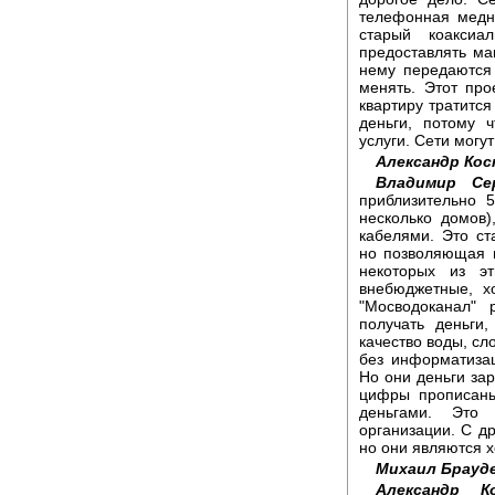
телефонная медна
старый коаксиа
предоставлять ма
нему передаются
менять. Этот пр
квартиру тратится
деньги, потому 
услуги. Сети могут
Александр Ко
Владимир Се
приблизительно 
несколько домов
кабелями. Это ст
но позволяющая 
некоторых из э
внебюджетные, х
"Мосводоканал" 
получать деньги
качество воды, сл
без информатиза
Но они деньги за
цифры прописаны
деньгами. Это 
организации. С др
но они являются 
Михаил Брауд
Александр К