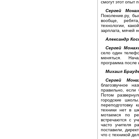
смогут этот опыт 
Сергей Монах
Поколение.ру, бы
вообще, ребят
технологии, как
зарплата, мячей не
Александр Кос
Сергей Монах
село один телефо
меняться. Нача
программа после и
Михаил Брауд
Сергей Монах
благозвучное н
правильно, если
Потом развернул
городские школы
переподготовку 
техники нет в ш
мотаемся по ре
встречаются с уч
часто учителя р
поставили, дирек
что с техникой дел