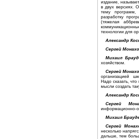
издание, называе
в двух версиях. 
тему программ,
разработку прог
(тяжелая аббре
коммуникационны
технологии для о
Александр Кос
Сергей Монахо
Михаил Брауд
хозяйством.
Сергей Монахо
организацией шк
Надо сказать, что
мысли создать та
Александр Кос
Сергей Мона
информационно-об
Михаил Брауд
Сергей Монах
несколько напрягс
дальше, тем больш