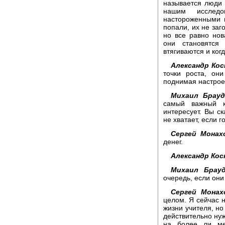
называется люди 
нашим исследо
настороженными в
попали, их не заг
но все равно нов
они становятся
втягиваются и ког
Александр Кос
точки роста, он
поднимая настрое
Михаил Брауд
самый важный к
интересует. Вы ск
не хватает, если
Сергей Монах
денег.
Александр Кос
Михаил Брауд
очередь, если он
Сергей Монах
целом. Я сейчас н
жизни учителя, но
действительно ну
на более ли ме