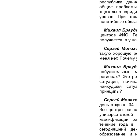
республики, дан
общие проблемы
тщательно юрид
уровне. При это
понятийные обязат
Михаил Брауд
центров ФИО. Ре
получается, а у нас
Сергей Монах
такую хорошую ре
меня нет. Почему у
Михаил Брауд
побудительные 
регионах? Это р
ситуация, "начин
наихудшая ситу
принципы?
Сергей Монахо
день открыто 34 
Все центры распо
университетско
квалификации р
течение года в 
сегодняшний де
образование, и 