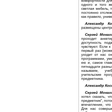
комфортности для
одного и того ж
светлая мебель, т
постоянно отслеж
как правило, унив
Александр Ко
размещены центр
Сергей Монах
проходит анкет
доступность под
чувствуют. Если к
первый раз (може
уходит от нас о
программами, ум
ею и, самое глав
пятнадцати разны
называем, уче
учительские про
предметника.
Александр Кос
Сергей Монах
хотел сказать, ч
предметник", пото
впечатление, чт
Для нас соверше