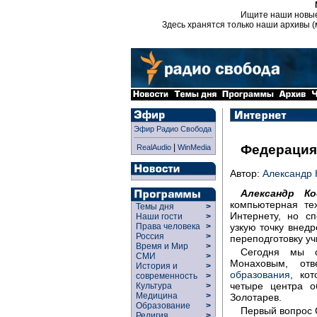
Ищите наши новы
Здесь хранятся только наши архивы (
Эфир Радио Свобода
|
Федерация
RealAudio
WinMedia
Автор:
Александр 
Александр Ко
компьютерная те
Темы дня
>
Интернету, но с
Наши гости
>
узкую точку внед
Права человека
>
Россия
>
переподготовку уч
Время и Мир
>
Сегодня мы о
СМИ
>
Монаховым, от
История и
>
образования
, ко
современность
>
четыре центра о
Культура
>
Медицина
>
Золотарев.
Образование
>
Первый вопрос 
Религия
>