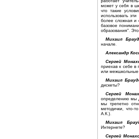
работает учител
может у себя в шк
что такие услов
использовать эти
более сложная и о
базовое понимани
образования". Это
Михаил Брауд
начале.
Александр Кос
Сергей Монах
приехав к себе в
или межшкольные 
Михаил Брауд
дискеты?
Сергей Монах
определению мы 
мы трепетно отн
методички, что-т
А.К.).
Михаил Брауд
Интернете?
Сергей Монахо