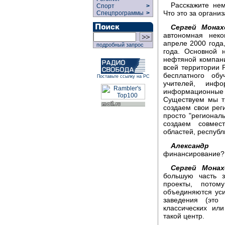
Расскажите не
Спорт
>
Что это за органи
Спецпрограммы
>
Сергей Монах
автономная нек
апреле 2000 года
подробный запрос
года. Основной 
нефтяной компани
всей территории Р
бесплатного об
Поставьте ссылку на РС
учителей, инф
информационные
Существуем мы тр
создаем свои рег
просто "регионал
создаем совмес
областей, республ
Александр К
финансирование?
Сергей Монах
большую часть 
проекты, потом
объединяются уси
заведения (это
классических ил
такой центр.