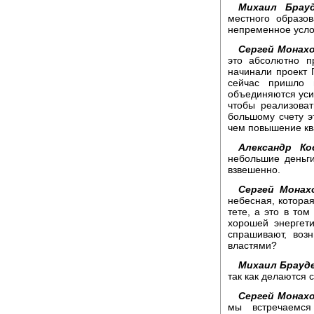
Михаил Брауд
местного образов
непременное усло
Сергей Монахо
это абсолютно п
начинали проект 
сейчас пришло п
объединяются усил
чтобы реализова
большому счету э
чем повышение к
Александр Ко
небольшие деньги
взвешенно.
Сергей Монах
небесная, котора
тете, а это в том
хорошей энергет
спрашивают, воз
властями?
Михаил Брауд
так как делаются 
Сергей Монахо
мы встречаемся