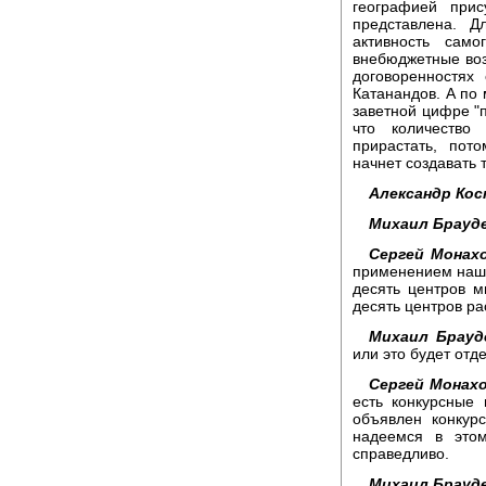
географией прис
представлена. 
активность само
внебюджетные возм
договоренностях
Катанандов. А по 
заветной цифре "п
что количество
прирастать, пот
начнет создавать 
Александр Кос
Михаил Брауд
Сергей Монахо
применением наших
десять центров 
десять центров ра
Михаил Брауд
или это будет отд
Сергей Монахо
есть конкурсные
объявлен конкур
надеемся в это
справедливо.
Михаил Брауд