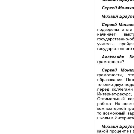
Сергей Монахо
Михаил Брауд
Сергей Монахо
подведены итоги 
начинает выстр
государственно-
учитель, пройд
государственного 
Александр Ко
грамотности?
Сергей Монах
грамотности, э
образовании. Пот
течение двух нед
перед коллегами
Интернет-ресурс
Оптимальный вар
работа. Но поск
компьютерной гра
то возможный вар
школы в Интернет
Михаил Брауд
какой процент из 