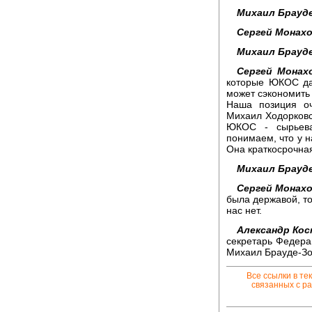
Михаил Брауд
Сергей Монахо
Михаил Брауд
Сергей Монах
которые ЮКОС дае
может сэкономить
Наша позиция оч
Михаил Ходорковск
ЮКОС - сырьева
понимаем, что у 
Она краткосрочна
Михаил Брауд
Сергей Монахо
была державой, то
нас нет.
Александр Кос
секретарь Федера
Михаил Брауде-Зо
Все ссылки в те
связанных с ра