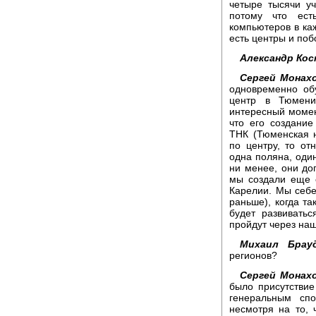
четыре тысячи у
потому что ест
компьютеров в ка
есть центры и поб
Александр Кос
Сергей Монахо
одновременно об
центр в Тюмени
интересный момен
что его создани
ТНК (Тюменская 
по центру, то о
одна поляна, оди
ни менее, они до
мы создали еще 
Карелии. Мы себе 
раньше), когда та
будет развивать
пройдут через наш
Михаил Брауд
регионов?
Сергей Монахо
было присутстви
генеральным спо
несмотря на то,