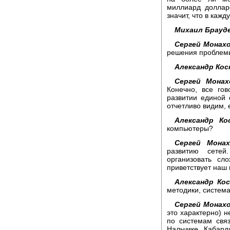
миллиард доллар
значит, что в каж
Михаил Брауд
Сергей Монахо
решения проблем
Александр Кос
Сергей Монах
Конечно, все го
развитии единой 
отчетливо видим, 
Александр Ко
компьютеры?
Сергей Монах
развитию сете
организовать сл
приветствует наш 
Александр Ко
методики, систем
Сергей Монахо
это характерно) 
по системам свя
Нальчике. Кабард