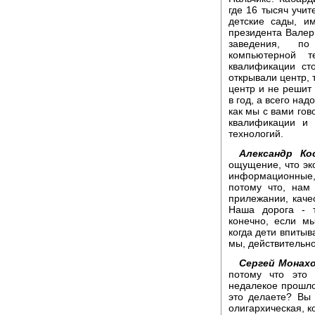
где 16 тысяч учит
детские сады, и
президента Валер
заведения, по
компьютерной т
квалификации ст
открывали центр, 
центр и не решит
в год, а всего над
как мы с вами гов
квалификации и 
технологий.
Александр Ко
ощущение, что эко
информационные,
потому что, нам
прилежании, каче
Наша дорога - т
конечно, если м
когда дети впитыв
мы, действительно
Сергей Монахо
потому что это
недалекое прошлое
это делаете? Вы
олигархическая, к