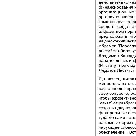
действительно нез
финансирования 
организационные 
органично вписан
компенсируя талан
средств всегда не
алфавитном порядк
предположить, что
научно-технически
Абрамов (Пересла
российско-белору
Владимир Воеводи
параллельных инф
(Институт прикла
Федотов Институт 
И, наконец, никак
министерства так
восполняешь пра
себе вопрос, а, е
чтобы эффективно
"откат" от разбро
создать одну вор
федеральные асси
туда же сами поте
на компьютеризац
чарующее словосо
обеспечение". Ост