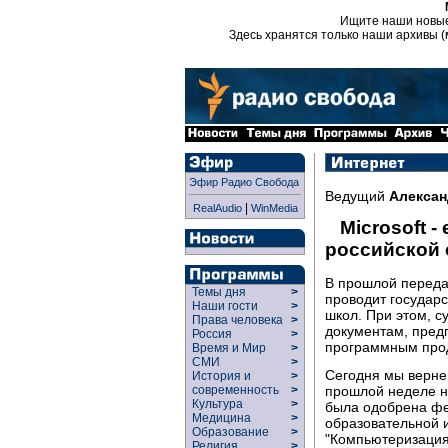
Ищите наши новы
Здесь хранятся только наши архивы (
Эфир Радио Свобода
Ведущий
Алексан
|
RealAudio
WinMedia
Microsoft 
российской 
В прошлой переда
Темы дня
>
проводит государ
Наши гости
>
школ. При этом, 
Права человека
>
документам, пред
Россия
>
программным прод
Время и Мир
>
СМИ
>
Сегодня мы вернем
История и
>
прошлой неделе н
современность
>
Культура
>
была одобрена фе
Медицина
>
образовательной 
Образование
>
"Компьютеризация 
Религия
>