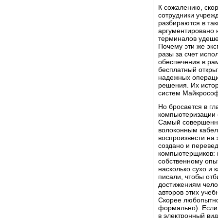
К сожалению, скор
сотрудники учреж
разбираются в так
аргументировано 
терминалов удеше
Почему эти же эк
разы за счет испо
обеспечения в рам
бесплатный откры
надежных операци
решения. Их исто
систем Майкрософ
Но бросается в гл
компьютеризации о
Самый совершенн
волоконным кабел
воспроизвести на 
создано и переве
компьютерщиков: м
собственному опы
насколько сухо и 
писали, чтобы отб
достижениям челов
авторов этих уче
Скорее любопытно
формально). Если
в электронный вид