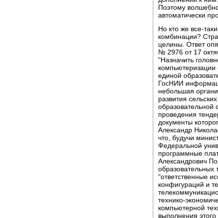
Поэтому волшебно
автоматически пр
Но кто же все-так
комбинации? Стра
целины. Ответ оп
№ 2976 от 17 октя
"Назначить головн
компьютеризации 
единой образоват
ГосНИИ информаци
небольшая органи
развития сельски
образовательной с
проведения тендер
документы которог
Александр Николае
что, будучи минис
Федеральной унив
программные плат
Александрович По
образовательных 
"ответственные и
конфигураций и т
телекоммуникацио
технико-экономич
компьютерной техн
выполнения этого 