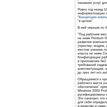
оказание услуг дл
Ровно год назад 
информатизации с
"
Концепцию компь
"в целом"
В ней черным по 
"Под рабочим мес
не ниже Pentium I
развития компьют
(принтер, модем, 
местом ученика п
класса не ниже Ce
Конфигурации раб
в приложении №2 
требований надеж
комплектующим, и
до трех лет его ак
Обращаемся к пр
рабочего места уч
обеспечение" прям
Windows 2000 Profe
русифицированы и
Это означает, что
для себя определ
и качеству и сам