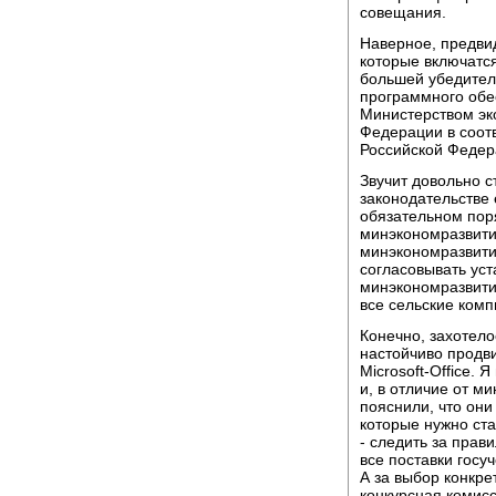
совещания.
Наверное, предви
которые включатся
большей убедитель
программного обе
Министерством эк
Федерации в соот
Российской Федер
Звучит довольно 
законодательстве 
обязательном поря
минэкономразвития
минэкономразвити
согласовывать уста
минэкономразвити
все сельские ком
Конечно, захотело
настойчиво продв
Microsoft-Office.
и, в отличие от м
пояснили, что он
которые нужно ста
- следить за пра
все поставки госу
А за выбор конкре
конкурсная комисс