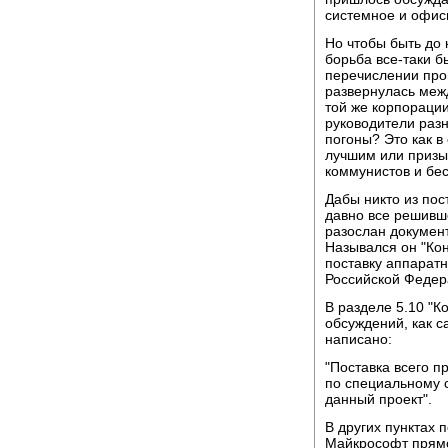
системное и офис
Но чтобы быть до 
борьба все-таки б
перечислении про
развернулась меж
той же корпорации
руководители разн
погоны? Это как в
лучшим или призыв
коммунистов и бе
Дабы никто из пос
давно все решивш
разослан документ
Назывался он "Ко
поставку аппарат
Российской Федер
В разделе 5.10 "К
обсуждений, как с
написано:
"Поставка всего 
по специальному 
данный проект".
В других пунктах 
Майкрософт прямо