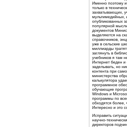
Именно поэтому и
только в техничес
захватывающих, у
мультимедийных, и
опубликованных з
популярной мысли
документов Минист
выделяются на ск
справочников, энц
уже в сельские шк
миллиарды тратятс
заглянуть в библи
учебников я там н
Интернет беден и
заделывать, но ни
контента при сам
министерства обр
калькулятора удае
программное обесп
обучающие програ
Windows и Microso
программы по все
обходятся более, 
Интересно и это 
Исправить ситуаци
научно-технически
директоров подчи