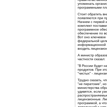
упоминать организ
программными пл
Стоит обратить в
появляются при пр
Начнем с первой и
комплект поставк
программное обес
обеспечение по в
Вот оно ключевое 
федеральной целе
информационной с
входить лицензио
А министр образо
частности сказал:
"В России будет 
продуктов. При эт
"чистых" - лицен
Трудно сказать, ч
"не пиратские", 
министерства обр
удивятся, если уз
распространяемые п
лицензионные. Лиц
программой, а что
дополнений к ним