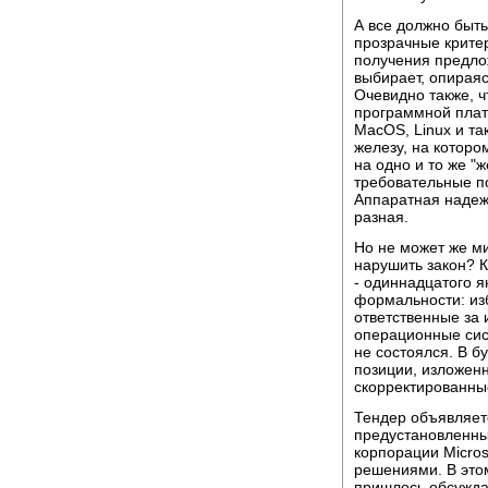
А все должно быт
прозрачные критер
получения предло
выбирает, опирая
Очевидно также, ч
программной плат
MacOS, Linux и та
железу, на котор
на одно и то же "
требовательные по
Аппаратная надежн
разная.
Но не может же ми
нарушить закон? К
- одиннадцатого я
формальности: из
ответственные за 
операционные сис
не состоялся. В 
позиции, изложен
скорректированны
Тендер объявляет
предустановленны
корпорации Micro
решениями. В это
пришлось обсужда