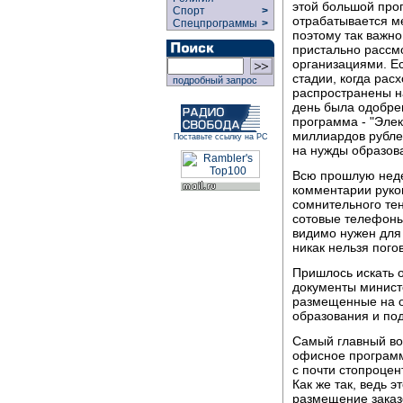
этой большой про
Спорт
>
отрабатывается м
Спецпрограммы
>
поэтому так важно
пристально рассм
организациями. Е
стадии, когда рас
подробный запрос
распространены на
день была одобре
программа - "Элек
миллиардов рубле
Поставьте ссылку на РС
на нужды образов
Всю прошлую неде
комментарии руко
сомнительного тен
сотовые телефоны 
видимо нужен для 
никак нельзя пого
Пришлось искать о
документы министе
размещенные на о
образования и по
Самый главный воп
офисное программ
с почти стопроцен
Как же так, ведь 
размещение заказо