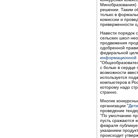
Минобразования) и
решении. Таким о
только в формаль
комиссии и провед
приверженности о
Навести порядок 
сельских школ нео
продвижения проду
одобренной прави
федеральной целе
информационной 
"Общеобразовател
с болью в сердце 
возможности ввест
используется под
компьютеров в Рос
которому надо стр
странно.
Многие конкурсны
организации "
Дети
проведение тендер
"По умолчанию п
пусть сражаются к
февраля публикуе
указанием продукт
происходит утвер