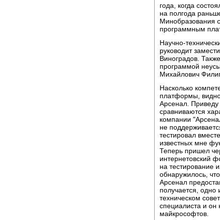
года, когда состо
на полгода раньше
Минобразования св
программным пла
Научно-техническ
руководит замест
Виноградов. Также
программой неусы
Михайлович Фили
Насколько компете
платформы, видно
Арсенал. Приведу 
сравниваются хара
компании "Арсенал
не поддерживается
тестировал вмест
известных мне фун
Теперь пришел че
интернетовский ф
на тестирование и
обнаружилось, чт
Арсенал предоста
получается, одно и
техническом сове
специалиста и он 
майкрософтов.