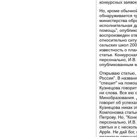
конкурсных заявок
Но, кроме обычно
обнаруживается т
министерства обр
исполнительная ди
помощь", опублико
воспроизведен отв
относительно сит
сельских школ 200
известность о пла
статье. Конкурсна
персонально, И.В.
опубликованным м
Открываю статью, 
России". В назван
"спешит" на помощ
Кузнецова говорит
ни слова. Все ею 
Минобразования. 
говорит об успеха
Кузнецова никак э
Компоновка статьи
Петрову. Но, "Кон
персонально, И.В.
святых и с неско
Apple. Не дай бог
правительственной