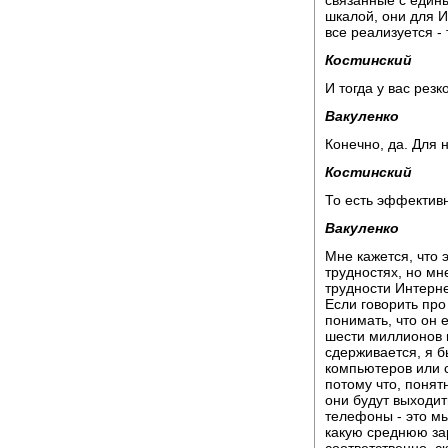
связанные с един
шкалой, они для И
все реализуется -
Костинский
И тогда у вас рез
Вакуленко
Конечно, да. Для 
Костинский
То есть эффективн
Вакуленко
Мне кажется, что 
трудностях, но мн
трудности Интерне
Если говорить про
понимать, что он 
шести миллионов 
сдерживается, я б
компьютеров или с
потому что, понят
они будут выходит
телефоны - это мы
какую среднюю зар