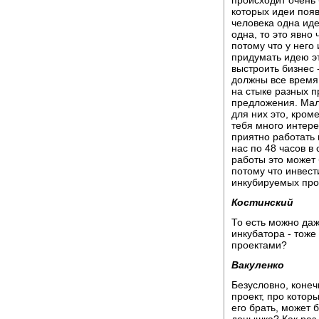
происходит очень 
которых идеи появ
человека одна идея
одна, то это явно 
потому что у него
придумать идею эт
выстроить бизнес 
должны все время 
на стыке разных 
предложения. Мал
для них это, кроме
тебя много интере
приятно работать 
нас по 48 часов в 
работы это может
потому что инвест
инкубируемых прое
Костинский
То есть можно даж
инкубатора - тоже
проектами?
Вакуленко
Безусловно, конечн
проект, про котор
его брать, может 