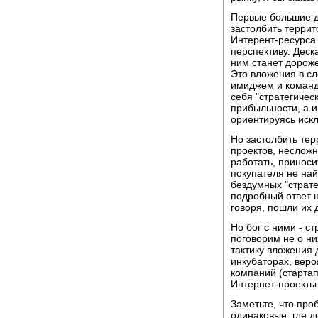
Первые большие д
застолбить терри
Интерент-ресурса 
перспективу. Деска
ним станет дорож
Это вложения в с
имиджем и команд
себя "стратегичес
прибыльности, а и
ориентируясь иск
Но застолбить тер
проектов, несложн
работать, приноси
покупателя не най
бездумных "страте
подробный ответ на
говоря, пошли их 
Но бог с ними - с
поговорим не о н
тактику вложения 
инкубаторах, вер
компаний (старта
Интернет-проекты
Заметьте, что пр
одинаковые: где д