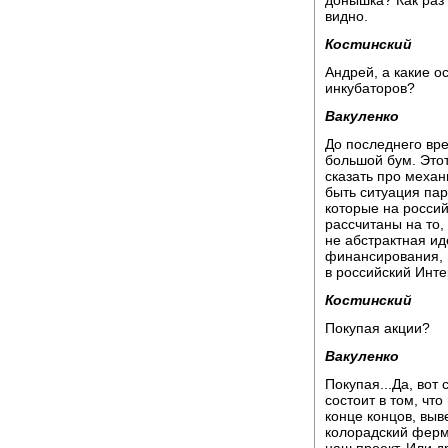
донышка? Как раз 
видно.
Костинский
Андрей, а какие о
инкубаторов?
Вакуленко
До последнего вр
большой бум. Этот
сказать про меха
быть ситуация пар
которые на россий
рассчитаны на то,
не абстрактная ид
финансирования, 
в российский Инте
Костинский
Покупая акции?
Вакуленко
Покупая...Да, вот
состоит в том, что
конце концов, выв
колорадский ферм