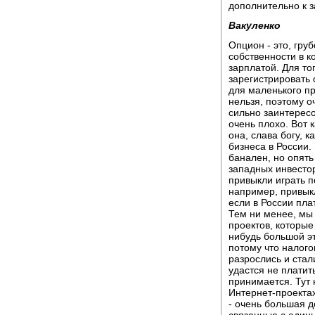
дополнительно к з
Вакуленко
Опцион - это, гру
собственности в к
зарплатой. Для то
зарегистрировать
для маленького пр
нельзя, поэтому о
сильно заинтересо
очень плохо. Вот 
она, слава богу, 
бизнеса в России. 
банален, но опять
западных инвестор
привыкли играть 
например, привыкл
если в России плат
Тем ни менее, мы
проектов, которые 
нибудь большой эт
потому что налого
разрослись и ста
удастся не платит
принимается. Тут 
Интернет-проектах
- очень большая д