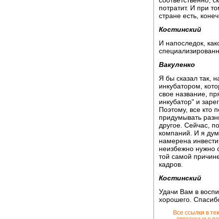
соответственно, с
потратит. И при т
стране есть, конеч
Костинский
И напоследок, как
специализированн
Вакуленко
Я бы сказал так,
инкубатором, кото
свое название, пря
инкубатор" и заре
Поэтому, все кто 
придумывать разны
другое. Сейчас, 
компаний. И я дум
намерена инвести
неизбежно нужно с
той самой причин
кадров.
Костинский
Удачи Вам в воспи
хорошего. Спасиб
Все ссылки в те
связанных с ра