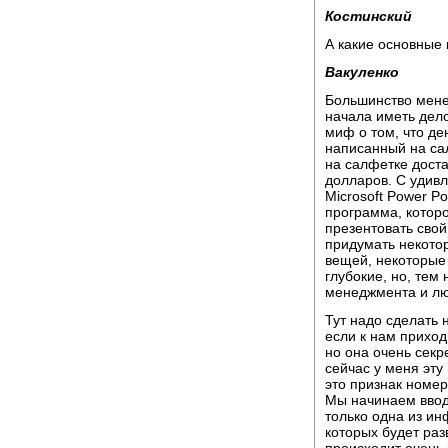
Костинский
А какие основные
Вакуленко
Большинство мене
начала иметь дело
миф о том, что де
написанный на са
на салфетке доста
долларов. С удивл
Microsoft Power Po
программа, которо
презентовать свой
придумать некото
вещей, некоторые 
глубокие, но, тем
менеджмента и лю
Тут надо сделать 
если к нам приход
но она очень секр
сейчас у меня эту
это признак номер
Мы начинаем вводи
только одна из ин
которых будет раз