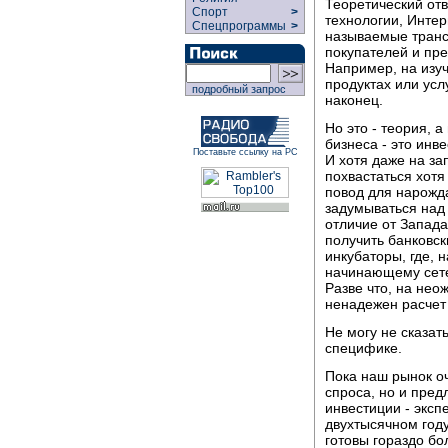
Теоретический отв
Спорт
>
технологии, Интер
Спецпрограммы
>
называемые транс
покупателей и пр
Например, на изу
продуктах или усл
подробный запрос
наконец.
Но это - теория, 
бизнеса - это инв
Поставьте ссылку на РС
И хотя даже на за
похвастаться хотя
повод для нарожд
задумываться над
отличие от Запада
получить банковск
инкубаторы, где, 
начинающему сетев
Разве что, на нео
ненадежен расчет 
Не могу не сказат
специфике.
Пока наш рынок оч
спроса, но и пред
инвестиции - экс
двухтысячном году
готовы гораздо бо