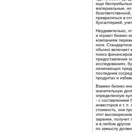
еще бесприбыльно;
материальные, но 
безответственной,
превратиться в о
бухгалтерией, уче
Неудивительно, ч
и играют бизнес-
компаниям пережит
ноги. Стандартно
обычно включает в
поиск финансиров
предоставление о
исследованиях, бу
начинающих пред
последним сосред
продуктах и избав
Взамен бизнес-ин
значительную дол
определенную кул
- с составлением 
инвесторов и т. п.
стоимость, они пр
этот высокорискова
заранее, получит 
и в любом другом
по замыслу должн