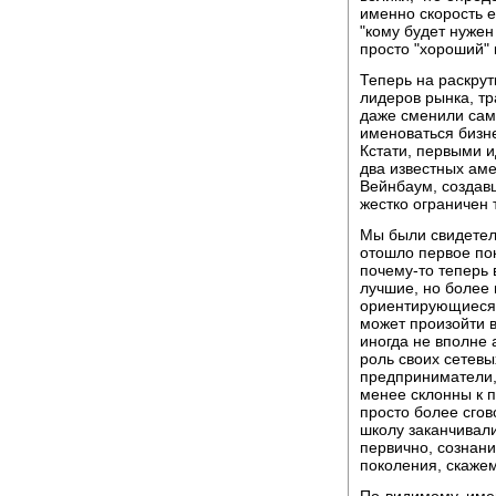
именно скорость е
"кому будет нужен
просто "хороший" 
Теперь на раскру
лидеров рынка, тр
даже сменили сам
именоваться бизн
Кстати, первыми 
два известных ам
Вейнбаум, создав
жестко ограничен
Мы были свидетеля
отошло первое по
почему-то теперь
лучшие, но более
ориентирующиеся 
может произойти в
иногда не вполне
роль своих сетевы
предприниматели, 
менее склонны к п
просто более сгов
школу заканчивали
первично, сознание
поколения, скажем