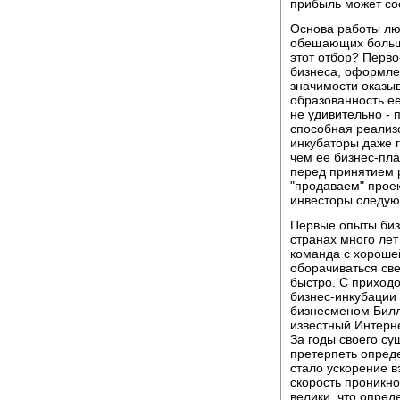
прибыль может со
Основа работы лю
обещающих большу
этот отбор? Перво
бизнеса, оформле
значимости оказы
образованность ее
не удивительно - 
способная реализ
инкубаторы даже г
чем ее бизнес-пла
перед принятием р
"продаваем" проект
инвесторы следую
Первые опыты биз
странах много лет
команда с хороше
оборачиваться св
быстро. С приходо
бизнес-инкубации
бизнесменом Билл
известный Интерне
За годы своего с
претерпеть опред
стало ускорение в
скорость проникно
велики, что опре