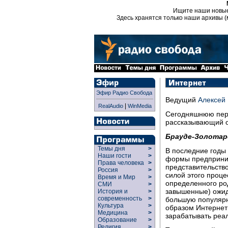
Ищите наши новы
Здесь хранятся только наши архивы (
Эфир Радио Свобода
Ведущий
Алексей 
|
RealAudio
WinMedia
Сегодняшнюю пере
рассказывающий о
Брауде-Золотар
Темы дня
>
В последние годы
Наши гости
>
формы предприним
Права человека
>
представительств
Россия
>
силой этого проц
Время и Мир
>
определенного ро
СМИ
>
завышенные) ожид
История и
>
современность
>
большую популярн
Культура
>
образом Интернет
Медицина
>
зарабатывать реа
Образование
>
Религия
>