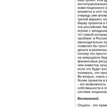
наш проект. Или д
институциональног
инвестиционного 
вложится в этот п
очередь уже влож
третий вариант, к
биржу проектов и 
эта российская би
игроки с западным
тот самый колорад
проблем: в России
законодательно п
позволял бы прос
деньги в различны
потому что прост
на кажущуюся бед
финансовые ресурс
чем инвестор лучш
если это будет ро
понимать, что про
Во-вторых, очень 
более проектов в 
- это возможность
собственности в э
системе опционов
Костинский.
Опцион - это прав