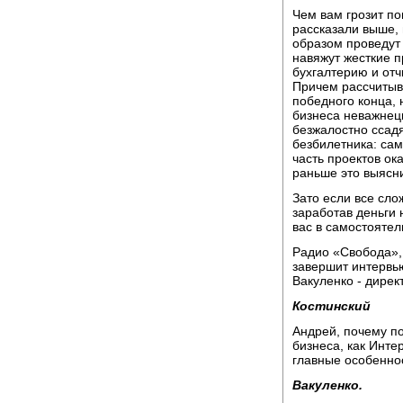
Чем вам грозит по
рассказали выше,
образом проведут 
навяжут жесткие пр
бухгалтерию и отч
Причем рассчитыват
победного конца, 
бизнеса неважнецк
безжалостно ссадя
безбилетника: сам
часть проектов ок
раньше это выясни
Зато если все слож
заработав деньги 
вас в самостоятел
Радио «Свобода»,
завершит интервь
Вакуленко - дирек
Костинский
Андрей, почему п
бизнеса, как Инте
главные особенно
Вакуленко.