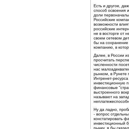
Есть и другое, д
способ освоения 
доли первоначальн
Российские компан
возможности влият
российские интерн
не в восторге от 
своем сетевом дет
бы на сохранение 
компанию, в котор
Далее, в России и
просчитать персп
численности посет
нас малоадекватен
рынком, в Рунете 
Интренет-ресурса 
инвестиционную п
финансовые "страт
выстроенного вокр
называют на запа
неплатежеспособно
Ну да ладно, про
- вопрос отдельны
констатировать фа
инвестиционный б
рынку, я бы сказал