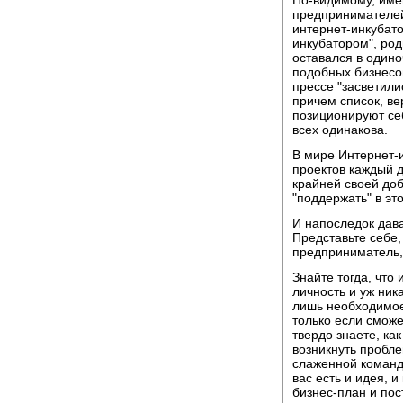
По-видимому, име
предпринимателей
интернет-инкубато
инкубатором", род
оставался в одино
подобных бизнесов
прессе "засветилис
причем список, ве
позиционируют себ
всех одинакова.
В мире Интернет-
проектов каждый д
крайней своей до
"поддержать" в эт
И напоследок дава
Представьте себе,
предприниматель,
Знайте тогда, что
личность и уж ник
лишь необходимое
только если сможе
твердо знаете, как
возникнуть пробле
слаженной команды
вас есть и идея, 
бизнес-план и пос