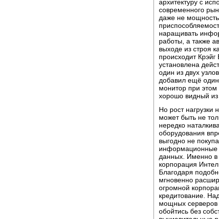
архитектуру с исп
современного рын
даже не мощность
приспособляемост
наращивать инфо
работы, а также 
выходе из строя к
происходит Крэйг 
установлена дейс
один из двух узло
добавил ещё один 
монитор при этом
хорошо видный из 
Но рост нагрузки 
может быть не тол
нередко наталкив
оборудования впр
выгодно не покупа
информационные м
данных. Именно в т
корпорация Интел
Благодаря подобн
мгновенно расшир
огромной корпора
кредитование. Над
мощных серверов 
обойтись без соб