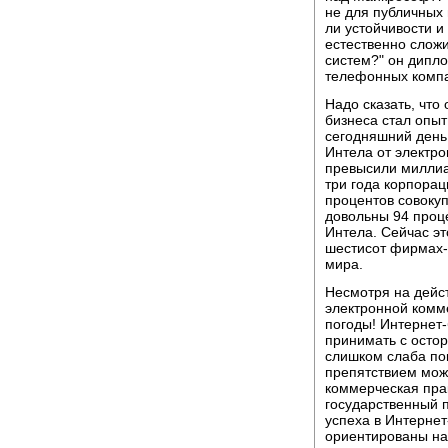
не для публичных 
ли устойчивости и
естественно слож
систем?" он дипл
телефонных комп
Надо сказать, что
бизнеса стал опыт
сегодняшний день 
Интела от электро
превысили миллиа
три года корпорац
процентов совоку
довольны 94 проц
Интела. Сейчас эт
шестисот фирмах-
мира.
Несмотря на дейст
электронной комме
погоды! Интернет-
принимать с остор
слишком слаба по
препятствием мож
коммерческая пра
государственный 
успеха в Интерне
ориентированы на 