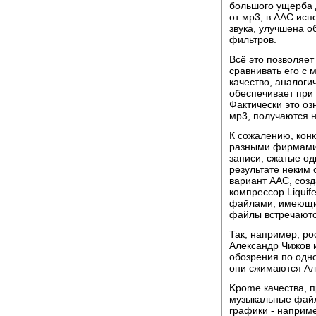
большого ущерба д
от мр3, в ААС исп
звука, улучшена 
фильтров.
Всё это позволяет
сравнивать его с 
качество, аналоги
обеспечивает при 
Фактически это оз
мр3, получаются 
К сожалению, кон
разными фирмами,
записи, сжатые од
результате неким 
вариант ААС, созд
компрессор Liquife
файлами, имеющим
файлы встречаютс
Так, например, р
Александр Чижов и
обозрения по одно
они сжимаются Але
Kpome качества, п
музыкальные фай
графики - наприм