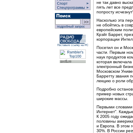
не так давно выск
Спорт
>
пять лет все пред
Спецпрограммы
>
попросту исчезнут
Насколько эта пер
не обойтись в со
подробный запрос
европейским поли
Крэйг Баррет, пре
корпорации Интел
Поставьте ссылку на РС
Посетил он и Моск
части. Первым но
наук продуктов ко
которая включала
электронный бизн
Московском Униве
Барретту звания 
лекцию о роли об
Подробно останови
пример новых стра
широкие массы.
Первыми словами 
Интернет". Каждые
К 2005 году ожида
половины америка
и Европа. В этом 
30%. В России рез