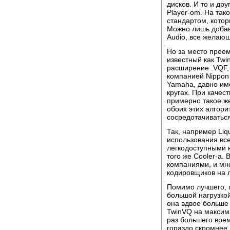
дисков. И то и др
Player-om. Ha та
стандартом, котор
Можно лишь добав
Audio, все желающ
Но за место преем
известный как Twi
расширение .VQF,
компанией Nippon
Yamaha, давно им
кругах. При качес
примерно такое ж
обоих этих алгори
сосредотачиваться
Так, например Liq
использования вс
легкодоступными к
того же Cooler-a.
компаниями, и мн
кодировщиков на 
Помимо лучшего, п
большой нагрузко
она вдвое больше 
TwinVQ на максима
раз большего врем
гораздо скромнее,