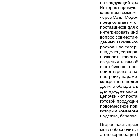
на следующий уро
Интернет прямую 
клиентам возможн
через Сеть. Модел
предполагает, чт
поставщиков для о
интегрировать ин
вопрос совместим
данных заказчико
расходы по совер
владелец сервера.
позволить клиент
сведения таким об
в его бизнес - пр
ориентирована на
настройку параме
конкретного польз
должна обладать 
для нужд не самог
цепочки - от пос
готовой продукции
повсеместное при
которым коммерче
надёжно, безопасн
Вторая часть пре
могут обеспечить
этого корпорация