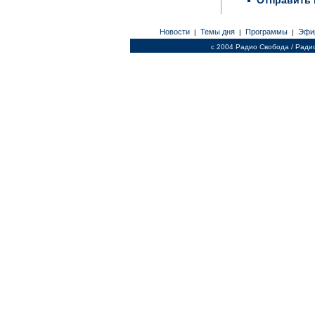
Отправить 
Новости
Темы дня
Программы
Эфи
|
|
|
c 2004 Радио Свобода / Ради