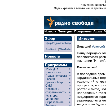
Ищите наши новы
Здесь хранятся только наши архивы (
Эфир Радио Свобода
Ведущий
Алексей 
|
RealAudio
WinMedia
Нашу передачу от
перспективах разв
компании "Интел".
Костинский
Темы дня
>
Наши гости
>
В последнее врем
Права человека
>
кардинальных пер
Россия
>
технологий, откр
Время и Мир
>
процессов, и хор
СМИ
>
роста" и выгод, к
История и
>
современность
>
направление глав
Культура
>
подвергнется корп
Медицина
>
взаиморасчеты ме
Образование
>
лицам пока будут 
Религия
>