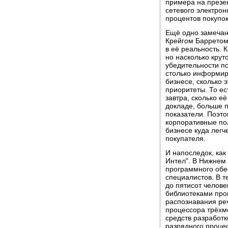
примера на презе
сетевого электрон
процентов покупок
Ещё одно замечани
Крейгом Барретом
в её реальность. 
но насколько круто
убедительности п
столько информир
бизнесе, сколько
приоритеты. То ес
завтра, сколько е
докладе, больше 
показатели. Поэт
корпоративные пол
бизнесе куда легч
покупателя.
И напоследок, как
Интел". В Нижнем
программного обес
специалистов. В т
до пятисот челове
библиотеками про
распознавания ре
процессора трёхм
средств разработ
разрядного процес