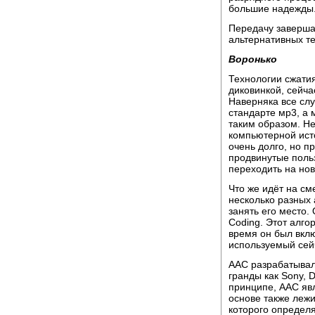
большие надежды
Передачу заверша
альтернативных т
Воронько
Технологии сжатия
диковинкой, сейч
Наверняка все сл
стандарте мр3, а 
таким образом. Не
компьютерной ист
очень долго, но п
продвинутые польз
переходить на но
Что же идёт на с
несколько разных 
занять его место.
Coding. Этот алго
время он был вкл
используемый сей
ААС разрабатывал
гранды как Sony, 
принципе, ААС яв
основе также лежи
которого определя