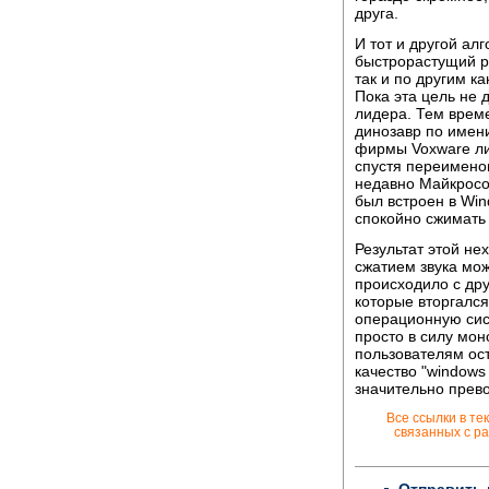
друга.
И тот и другой ал
быстрорастущий ры
так и по другим к
Пока эта цель не 
лидера. Тем врем
динозавр по имен
фирмы Voxware ли
спустя переименов
недавно Майкросо
был встроен в Wi
спокойно сжимать
Результат этой не
сжатием звука мож
происходило с др
которые вторгался
операционную сист
просто в силу мо
пользователям ос
качество "windows 
значительно прев
Все ссылки в те
связанных с ра