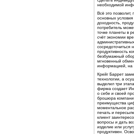
сделать индивиду
необходимой инф
Всё это позволит,
основных условия 
доходность, проду
потребитель може
точке планеты в р
счёт экономии вр
административных
сосредоточиться н
продуктивность ко
безбумажный обор
мгновенный обмен
информацией, на 
Крейг Баррет зам
технологии, а ос
выделил три этап
фирма создает Ин
о себе и своей пр
брошюра компании
преимущества циф
моментальное рас
печать и пересылк
клиент заинтересо
вопросы и дать в
изделие или услуг
продуктивен. Осво