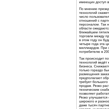
имеющих доступ в
По мнению презид
технологий скаже
число пользовател
отношений с парт
персоналом. Так н
области ожидаютс
ближайшем пятилет
торговли между п
в этом году он бу
четыре года эта ц
миллиардов. При 
потребителю в 200
Так происходит п
технологий ведёт
бизнеса. Снижают
только гораздо бы
размещения заказо
предполагают обра
требует большого
продаж. Резко ра
техническим снаб
позволяет работат
Резко улучшается 
широкого и разно
даже тысяч партн