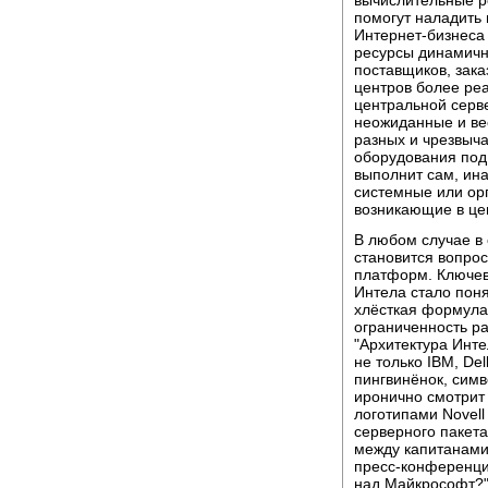
вычислительные р
помогут наладить
Интернет-бизнеса 
ресурсы динамич
поставщиков, зак
центров более реа
центральной серв
неожиданные и ве
разных и чрезвыч
оборудования под
выполнит сам, ина
системные или ор
возникающие в це
В любом случае в
становится вопро
платформ. Ключев
Интела стало поня
хлёсткая формула:
ограниченность р
"Архитектура Инте
не только IBM, Del
пингвинёнок, симв
иронично смотрит 
логотипами Novell
серверного пакета
между капитанами
пресс-конференци
над Майкрософт?"