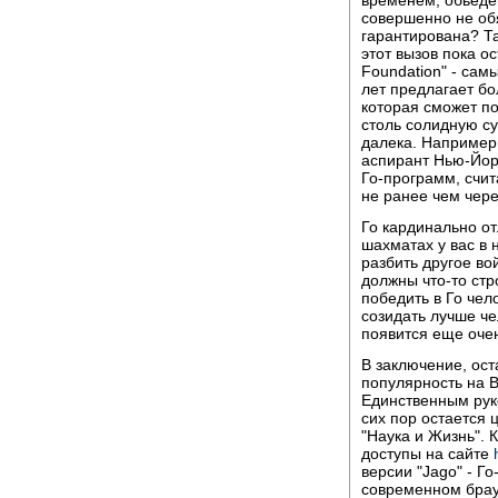
временем, обьеден
совершенно не обя
гарантирована? Т
этот вызов пока о
Foundation" - сам
лет предлагает б
которая сможет п
столь солидную с
далека. Hапример
аспирант Hью-Йор
Го-программ, счит
не ранее чем чере
Го кардинально от
шахматах у вас в 
разбить другое вой
должны что-то стр
победить в Го чел
созидать лучше че
появится еще очен
В заключение, ост
популярность на В
Единственным рук
сих пор остается 
"Hаука и Жизнь". 
доступы на сайте
версии "Jago" - Г
современном брау