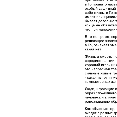
противника, и те 
в Го принято назы
особый защитный 
себе жизнь, в Го 
имеет принципиаль
бывает довольно 
конца не обязател
что при нападении
В то же время, ве
решающее значени
в Го, означает ум
какая нет.
Жизнь и смерть - 
середине партии н
хороший игрок ник
это напрасная тра
сильные живые гр
- какая из групп 
компьютерных же 
Люди, играющие в
образ сложившегос
человека и влияет
рапознаванию обр
Как обьяснить про
входят в разные гр