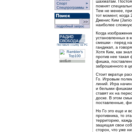
шахматам. Постоя
Спорт
>
помнят специальн
Спецпрограммы
>
Тем не менее, пр
тот момент, когд
Дженис Ким (Janic
наиболее сложную 
подробный запрос
Когда изображени
установленных в 
смешки - перед н
Поставьте ссылку на РС
гандикап, а говор
Хотя Ким, как зна
против нее такая
фишка, поставлен
заброшенного в це
Стоит вкратце рас
Го. Игровым полем
линий. Игра начин
и белыми фишками
ставят их на пере
доске. В этом смы
поставленные, фи
Hо Го это еще и в
противника, то эт
территорию, кажды
защищая свои соб
сторон, что уже н