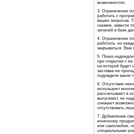
возможностях.
3. Ограничение по
работать с програ
ваших запросов. Т
скажем, завести т
записей в базе дан
4. Ограничение п
работать, но кажд
закрываться. Вам 
5. Показ надоедли
при открытии с ее
на которой будет 
заставка не пропа
подождете какое-т
6. Отсутствие нек
используют многие
рассчитывают в о
выпускают, не над
снижают возможно
отсутствовать ли
7. Добавление св
конечному продукт
или самолюбие, н
специальными уси