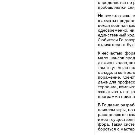
определяется по р
прибавляются сня
Hо все это лишь п
шахматы представ
целая военная кам
одновременно, ни 
единственный ход
Любители Го говоря
отличатеся от бухг
К несчастью, фора
мало шансов прод
дюжины ходов, ка
там и тут. Было п
овладела контрол
поражение. Кое-кт
даже для професси
терпение, компью
захватывать его к
программа призна
В Го давно разра
началом игры, на
расставляются кам
имеет существенн
фора. Такая сист
бороться с мастер