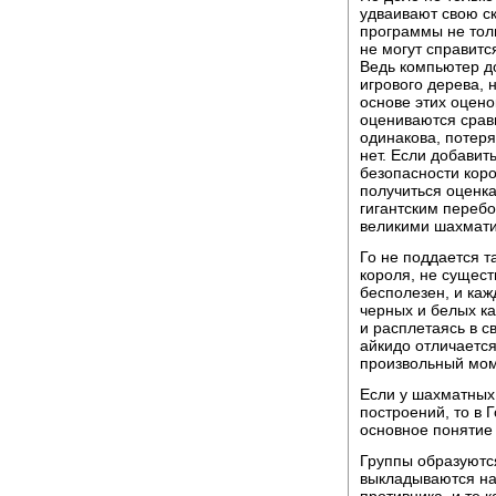
удваивают свою ск
программы не тол
не могут справитс
Ведь компьютер д
игрового дерева, 
основе этих оцен
оцениваются сравн
одинакова, потер
нет. Если добавит
безопасности коро
получиться оценка
гигантским переб
великими шахмати
Го не поддается 
короля, не сущест
бесполезен, и ка
черных и белых ка
и расплетаясь в с
айкидо отличается 
произвольный мом
Если у шахматных
построений, то в Г
основное понятие 
Группы образуются
выкладываются на 