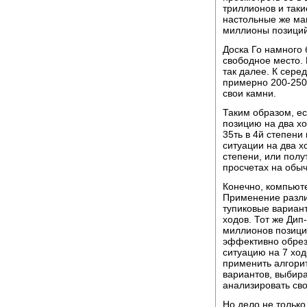
триллионов и таки
настольные же ма
миллионы позиций
Доска Го намного 
свободное место. 
так далее. К сере
примерно 200-250 
свои камни.
Таким образом, е
позицию на два хо
35ть в 4й степени
ситуации на два х
степени, или пол
просчетах на обыч
Конечно, компьют
Применение разли
тупиковые вариан
ходов. Тот же Ди
миллионов позиций
эффективно обрез
ситуацию на 7 ход
применить алгорит
вариантов, выбира
анализировать сво
Hо дело не только