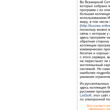
Во Всемирной Сет
которых собрано 
программ с их оп
большая коллекци
использованием И
миру, в том числе
(
http://tucows.onlin
поскольку можно в
связь с которым у
здесь программ не
обратная сторона
коллекции програ
коммерческих пр
богатая и хорошо
с этого сервера, в
не перестанет ли 
англоязычный се
системой. Но само
наиболее подробн
указание ограниче
Из русскоязычных 
здесь коллекция 
русскими програм
ListSoft
; этот сай
по электронной по
Все ссылки в те
связанных с ра