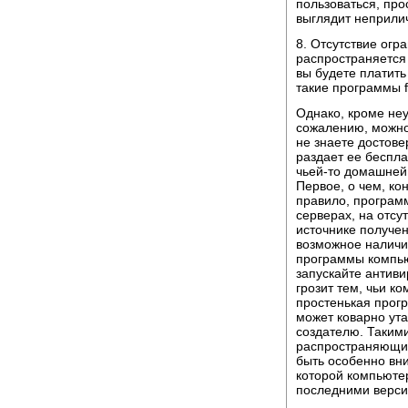
пользоваться, про
выглядит неприлич
8. Отсутствие огр
распространяется 
вы будете платить
такие программы f
Однако, кроме не
сожалению, можно
не знаете достове
раздает ее беспл
чьей-то домашней
Первое, о чем, кон
правило, програм
серверах, на отсу
источнике получе
возможное наличие
программы компью
запускайте антив
грозит тем, чьи к
простенькая прог
может коварно ута
создателю. Таким
распространяющие
быть особенно вн
которой компьюте
последними верси