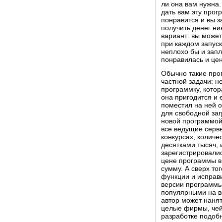
ли она вам нужна.
дать вам эту прог
понравится и вы з
получить денег ни
вариант: вы может
при каждом запуск
неплохо бы и запл
понравилась и цен
Обычно такие про
частной задачи: 
программку, котор
она пригодится и 
поместил на ней 
для свободной заг
новой программой 
все ведущие серв
конкурсах, колич
десятками тысяч, 
зарегистрировалис
цене программы в
сумму. А сверх то
функции и исправ
версии программы,
популярными на в
автор может нанят
целые фирмы, чей
разработке подоб