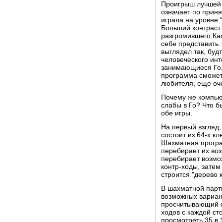
Проигрыш лучшей 
означает по приня
играла на уровне 
Больший контраст 
разгромившего Ка
себе представить.
выглядел так, буд
человеческого инт
занимающиеся Го, 
программа сможет 
любителя, еще оч
Почему же компью
слабы в Го? Что б
обе игры.
Hа первый взгляд,
состоит из 64-х к
Шахматная програ
перебирает их во
перебирает возмож
контр-ходы, затем
строится "дерево 
В шахматной парт
возможных вариант
просчитывающий с
ходов с каждой ст
просмотреть 35 в