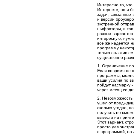
Интересно то, что
Интернете, но и 
задач, связанных 
и версии броузеро
экстренной отпра
шифраторы, и так 
разных вариантов
интересную, нужно
все же надеется н
программу некотор
только оплатив ее
существенно разл
1. Ограничение по
Если вовремя не п
программы, можно
ваши усилия по в
пойдут насмарку -
через месяц со дн
2. Невозможность
ушел от предыдущ
сколько угодно, н
получить не сможе
вывести на принте
Этот вариант, стр
просто демонстра
с программой, но