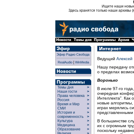
Ищите наши новы
Здесь хранятся только наши архивы (
Эфир Радио Свобода
Ведущий
Алексей 
|
RealAudio
WinMedia
Нашу передачу от
о пределах возмо
Воронько
Темы дня
>
В июле 97-го года
Наши гости
>
очередная конфер
Права человека
>
Интеллекта". Как 
Россия
>
новые алгоритмы, 
Время и Мир
>
играх мерялись с
СМИ
>
представленными 
История и
>
современность
>
В большинстве сл
Культура
>
Медицина
>
их с огромным тру
Образование
>
поскольку недавн
Религия
>