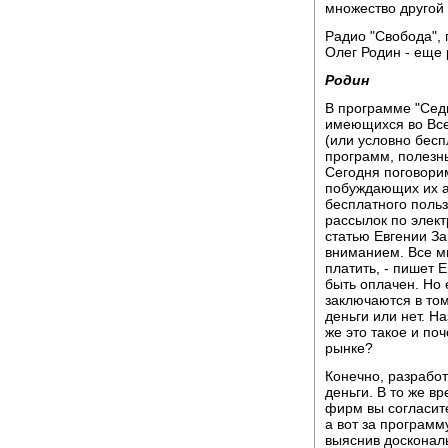
множество другой
Радио "Свобода", 
Олег Родин - еще 
Родин
В программе "Сед
имеющихся во Все
(или условно бес
программ, полезн
Сегодня поговорим
побуждающих их а
бесплатного польз
рассылок по элект
статью Евгении З
вниманием. Все м
платить, - пишет 
быть оплачен. Но 
заключаются в том
деньги или нет. Н
же это такое и по
рынке?
Конечно, разработ
деньги. В то же в
фирм вы согласите
а вот за программ
выяснив доскональ