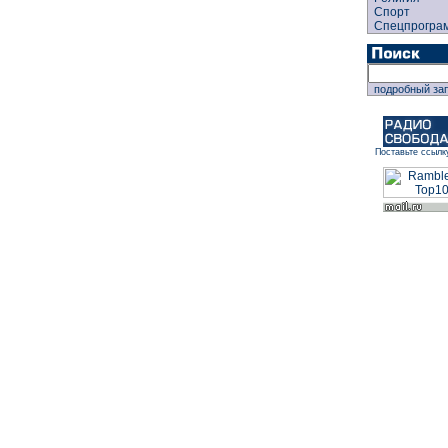
Спорт
Спецпрогра
подробный за
Поставьте ссылк