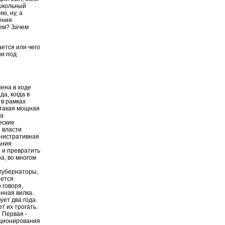
 школьный
ю, ну, а
ения
чем? Зачем
ается или чего
ии под
ена в ходе
а, когда в
 в рамках
 такая мощная
та
еские
 власти
инистративная
ания
 и превратить
а, во многом
 губернаторы,
ается
 говоря,
енная вилка.
ет два года.
ет их трогать.
. Первая -
кционирования