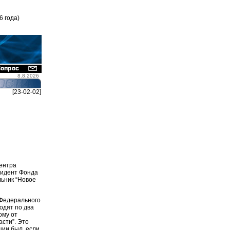
6 года)
8.8.2026
[23-02-02]
Центра
зидент Фонда
ьник “Новое
 Федерального
одят по два
ому от
асти”. Это
ции был, если