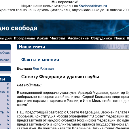
Мы переехали!
Ищите наши новые материалы на
SvobodaNews.ru
.
хранятся только наши архивы (материалы, опубликованные до 16 января 200
вобода
Факты и мнения
nMedia
Ведущий
Лев Ройтман
Совету Федерации удаляют зубы
>
Лев Ройтман:
>
века
>
В сегодняшней передаче участвуют: Аркадий Мурашов, директор 
>
либерально-консервативной политики; Сергей Колмаков, вице-пре
р
>
развития парламентаризма в России; и Илья Мильштейн, еженедел
>
время”.
>
сть
>
Наш предстоящий разговор о Совете Федерации, Верхней палате
>
собрания. Конституция России определяет: “В Совет Федерации вх
>
представителя от каждого субъекта Российской Федерации: по одн
ие
>
представительного и исполнительного органов государственной вл
>
статья 95-я. До прихода к власти Владимира Путина Совет Федера