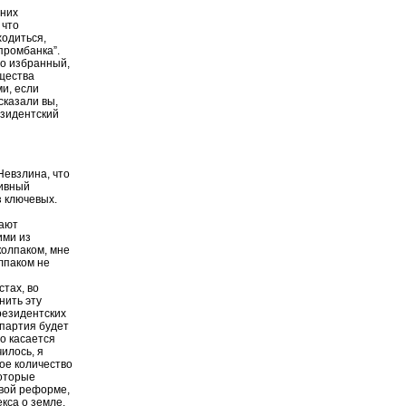
шних
 что
ходиться,
жпромбанка”.
но избранный,
бщества
и, если
сказали вы,
езидентский
Невзлина, что
тивный
з ключевых.
вают
ими из
 колпаком, мне
олпаком не
тах, во
нить эту
резидентских
 партия будет
о касается
илось, я
кое количество
которые
овой реформе,
екса о земле,