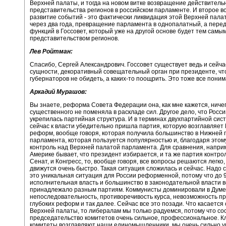
Верхней палаты, и тогда на новом витке возвращение действитель
представительства регионов в российском парламенте. И второе 
развитие событий - это фактически ликвидация этой Верхней пала
через два года, превращение парламента в однопалатный, а перед
функций в Госсовет, который уже на другой основе будет тем самы
представительством регионов.
Лев Ройтман:
Спасибо, Сергей Александрович. Госсовет существует ведь и сейчас
сущности, декоративный совещательный орган при президенте, чт
губернаторов не обидеть, а каких-то поощрить. Это тоже все поним
Аркадий Мурашов:
Вы знаете, реформа Совета Федерации она, как мне кажется, ничег
существенного не поменяла в раскладе сил. Другое дело, что Росси
укрепилась партийная структура. И в терминах двухпартийной сис
сейчас к власти убедительно пришла партия, которую возглавляет 
реформ, вообще говоря, которая получила большинство в Нижней 
парламента, которая пользуется популярностью и, благодаря этом
контроль над Верхней палатой парламента. Для сравнения, наприм
Америке бывает, что президент избирается, и та же партия контро
Сенат, и Конгресс, то, вообще говоря, все вопросы решаются легко
движутся очень быстро. Такая ситуация сложилась и сейчас. Надо с
это уникальная ситуация для России реформенной, потому что до 9
исполнительная власть и большинство в законодательной власти в
принадлежало разным партиям. Коммунисты доминировали в Думе
непоследовательность, противоречивость курса, невозможность п
глубоких реформ и так далее. Сейчас все это позади. Что касается
Верхней палаты, то либералам мы только радуемся, потому что сос
председательство комитетов очень сильное, профессиональное. 
комитеты возглавляют наши единомышленники, мы очень сильно у