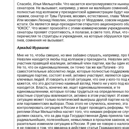
Спасибо, Илья Мильштейн. Что касается контролируемости ныне
сенаторов. Не вызывает, например, у меня ни малейших сомнений,
полностью под колпаком у президентской администрации будут на
скажем, сенатор от Тувы Пугачев, москвич, естественно, глава “Ме
Или москвич Леонид Невзлин, сенатор от Мордовии, совсем недав
кстати. Он является вице-президентом открытого акционерного о
“ЮКОС”. Что может произойти с этими коммерческими учреждениям
сенаторы проявят строптивость, я полагаю, в свете того, Илья, что 
перечисляя те структуры и учреждения, на которые обрушился пр
гнев, сомнения не вызывает.
Аркадий Мурашов:
Мне не то, чтобы смешно, но мне забавно слушать, например, про 
Невзлин находится якобы под колпаком у президента. Невзлин ак
участник правящей коалиции, активный член партии, как бы один и
Не то, что он единомышленник, он точно так же как Пугачев - это
самостоятельные абсолютно люди, которые полностью поддержи
правящую партию, состоят в ней, активно участвуют, являются одн
ключевых людей. И говорить в этой ситуации, что они у кого-то под
кажется, что это достаточно наивный взгляд. Никто ни у кого под к
находится. Власть, конечно же, ищет единомышленников, и те
единомышленники, которые готовы трудиться на определенных пос
властные структуры вовлекаются, активно в этом участвуют. И изме
ситуацию может только политический выигрыш другой партии на п
или парламентских выборах. Пока этого не случилось, конечно, эта
контролировать ситуацию в России и будет проводить реформы. Чт
реплики Ильи Мильштейна насчет того, что никаких реформ не случ
должен сказать, что за два года Государственная Дума приняла та
радикальнейших, полезнейших, немыслимых в прошлом законов, 
разительно изменили ситуацию в России. Я уже не говорю о налог
я не говорю о том, что введена в действие статья Гражданского код