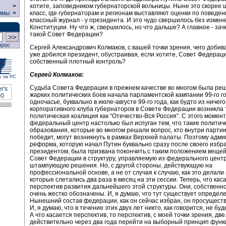
>
хотите, заповедником губернаторской вольницы. Ныне это скорее
ммы
>
класс, где губернаторам и регионам выставляют оценки по поведени
классный журнал - у президента. И это чудо свершилось без измен
Конституции. Ну что ж, свершилось, но что дальше? А главное - за
такой Совет Федерации?
прос
Сергей Александрович Колмаков, с вашей точки зрения, чего добив
уже добился президент, обустраивая, если хотите, Совет Федерац
собственный плотный контроль?
Сергей Колмаков:
у на РС
Судьба Совета Федерации в прежнем качестве во многом была реш
жарких политических боев начала парламентской кампании 99-го год
одночасье, буквально в июле-августе 99-го года, как будто из ничего
корпоративного клуба губернаторов в Совете Федерации возникла
политическая коалиция как “Отечество-Вся Россия”. С этого момен
федеральный центр настолько был испуган тем, что такие политич
образования, которые во многом решали вопрос, кто внутри партии
победит, могут возникнуть в рамках Верхней палаты. Поэтому адм
реформа, которую начал Путин буквально сразу после своего избр
президентом, была призвана покончить с таким положением вещей
Совет Федерации в структуру, управляемую из федерального центр
штампующую решения. Но, с другой стороны, действующую на
профессиональной основе, а не от случая к случаю, как это делали
которые слетались два раза в месяц на эти сессии. Теперь, что кас
перспектив развития дальнейшего этой структуры. Они, собственно
очень жестко обозначены. И, я думаю, что тут существует определ
Нынешний состав федерации, как он сейчас избран, он просуществу
И, я думаю, что в течение этих двух лет никто, как говорится, не буд
А что касается перспектив, то перспектив, с моей точки зрения, две
действительно через два года перейти на выборный принцип фун