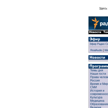
Здесь 
Эфир Радио С
|
RealAudio
Wi
Темы дня
Наши гости
Права чело
Россия
Время и Ми
СМИ
История и
современно
Культура
Медицина
Образован
Религия