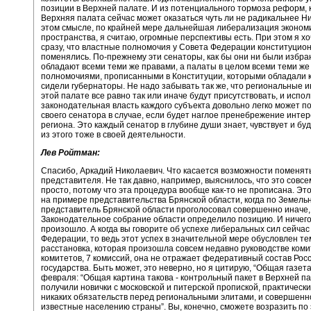
позиции в Верхней палате. И из потенциального тормоза реформ, 
Верхняя палата сейчас может оказаться чуть ли не радикальнее Ни
этом смысле, по крайней мере дальнейшая либерализация экономи
пространства, я считаю, огромные перспективы есть. При этом я х
сразу, что властные полномочия у Совета Федерации конституцио
поменялись. По-прежнему эти сенаторы, как бы они ни были избра
обладают всеми теми же правами, а палаты в целом всеми теми же
полномочиями, прописанными в Конституции, которыми обладали к
сидели губернаторы. Не надо забывать так же, что региональные 
этой палате все равно так или иначе будут присутствовать, и испо
законодательная власть каждого субъекта довольно легко может п
своего сенатора в случае, если будет наглое пренебрежение инте
региона. Это каждый сенатор в глубине души знает, чувствует и бу
из этого тоже в своей деятельности.
Лев Ройтман:
Спасибо, Аркадий Николаевич. Что касается возможности поменять
представителя. Не так давно, например, выяснилось, что это совсе
просто, потому что эта процедура вообще как-то не прописана. Эт
на примере представительства Брянской области, когда по Земель
представитель Брянской области проголосовал совершенно иначе
Законодательное собрание области определило позицию. И ничего
произошло. А когда вы говорите об успехе либеральных сил сейчас
Федерации, то ведь этот успех в значительной мере обусловлен тем
расстановка, которая произошла совсем недавно руководстве коми
комитетов, 7 комиссий, она не отражает федеративный состав Росс
государства. Быть может, это неверно, но я цитирую, “Общая газета
февраля: “Общая картина такова - контрольный пакет в Верхней п
получили новички с московской и питерской пропиской, практичес
никаких обязательств перед региональными элитами, и совершенн
известные населению страны”. Вы, конечно, сможете возразить по 