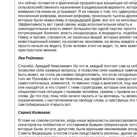
что сейчас готовится и фактически проработана концепция об обо
сельскохозяйственного назначения в радикальном варианте, кото
коммунистов никак не устраивает. Я не говорю о том, что сдвинулас
пенсионная реформа, военная реформа, произошло тысяча других
которые были немыслимы в предыдущей Думе, все это за неполных
Эффективность вот такой связки, когда исполнительная власть и
законодательная власть имеет большинство одной партии, просто
потрясающая. Конечно, власть неоднородна, и инциденты, подобн
Гимну, и прочие, случаются, но базисных вещей, которые влияют н
инвестиционный климат, на развитие экономики, на жизнь каждого и
просто нельзя не видеть. Если человек этого не видит, то, мне кажет
пристрастное мнение.
Лев Ройтман:
Спасибо, Аркадий Николаевич. Ну что ж, каждый постоит сам за себ
позволяю себе наивные вопросы, я позволяю себе наивные замеча
быть может, не столь уж наивно предположить, что если сегодняш
того же Пугачева и того же Невзлина, как людей вполне самодоста
самостоятельных, изменится, то именно тогда и выяснится, под чь
они находятся, и что станет с теми структурами, которые они возг
общеизвестная ситуация с правами человека, скажем, с правом на 
слова. До тех пор, пока тебе нечего сказать и ты молчишь, ты мож
ограничением, с наступлением на свободу слова, а чувствуешь это т
сам собираешься открыть рот.
Сергей Колмаков:
Я тоже не совсем согласен, когда наши журналисты раскассировали
сенаторов на лоббистов от отставников бывших губернаторов, пот
которые были, кстати, допустим, были крупными чиновниками аппа
Совета Федерации, а потом стали представлять регионы, другие к