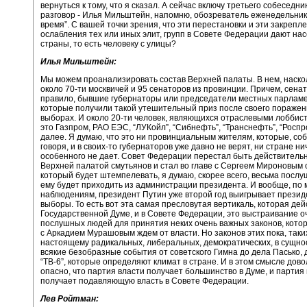
вернуться к тому, что я сказал. А сейчас включу третьего собеседни
разговор - Илья Мильштейн, напомню, обозреватель еженедельник
время”. С вашей точки зрения, что эти перестановки и эти закрепл
ослабления тех или иных элит, групп в Совете Федерации дают на
страны, то есть человеку с улицы?
Илья Мильштейн:
Мы можем проанализировать состав Верхней палаты. В нем, наскол
около 70-ти москвичей и 95 сенаторов из провинции. Причем, сенат
правило, бывшие губернаторы или председатели местных парламе
которые получили такой утешительный приз после своего поражен
выборах. И около 20-ти человек, являющихся отраслевыми лоббист
это Газпром, РАО ЕЭС, “ЛУКойл”, “Сибнефть”, “Транснефть”, “Роспр
далее. Я думаю, что это ни провинциальным жителям, которые, со
говоря, и в своих-то губернаторов уже давно не верят, ни стране ни
особенного не дает. Совет Федерации перестал быть действитель
Верхней палатой смутьянов и стал во главе с Сергеем Мироновым 
который будет штемпелевать, я думаю, скорее всего, весьма послуш
ему будет приходить из администрации президента. И вообще, по
наблюдениям, президент Путин уже второй год выигрывает презид
выборы. То есть вот эта самая пресловутая вертикаль, которая дей
Государственной Думе, и в Совете Федерации, это выстраивание о
послушных людей для принятия неких очень важных законов, кото
с Аркадием Мурашовым ждем от власти. Но законов этих пока, таки
настоящему радикальных, либеральных, демократических, в сущност
всякие безобразные события от советского Гимна до дела Пасько, 
“ТВ-6”, которые определяют климат в стране. И в этом смысле дово
опасно, что партия власти получает большинство в Думе, и партия
получает подавляющую власть в Совете Федерации.
Лев Ройтман: