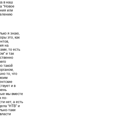
ка в наш
а “Новое
ения или
селению
ько я знаю,
оры это, как
нтов,
ия на
ами, то есть
ом” и так
бственно
чего
но такой
органом,
но то, что
 моим
ентские
ствует и в
чень
рые мы вместе
х по-
и нет, а есть
дела “НТВ” и
льно-таки
 власти