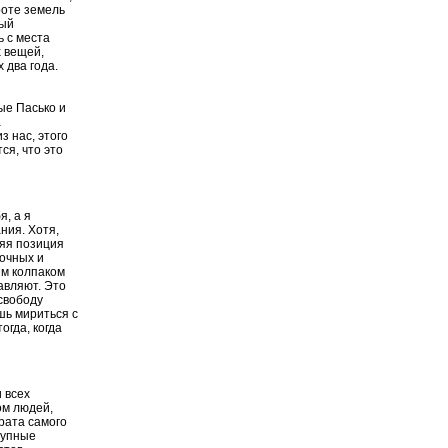
роте земель
рый
ь с места
 вещей,
 два года.
ые Пасько и
а
з нас, этого
ся, что это
я, а я
ния. Хотя,
няя позиция
точных и
им колпаком
лавляют. Это
свободу
ешь мириться с
огда, когда
 всех
ом людей,
рата самого
рупные