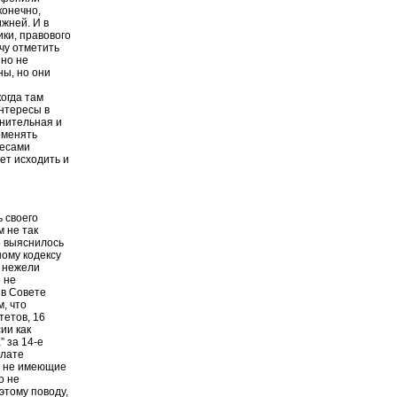
конечно,
жней. И в
ки, правового
очу отметить
нно не
ны, но они
огда там
интересы в
лнительная и
оменять
ресами
дет исходить и
 своего
м не так
о выяснилось
ному кодексу
, нежели
 не
 в Совете
, что
тетов, 16
ии как
” за 14-е
алате
ки не имеющие
о не
этому поводу,