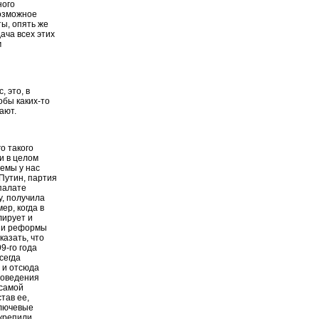
ного
возможное
ты, опять же
ача всех этих
м
, это, в
обы каких-то
ают.
о такого
и в целом
темы у нас
Путин, партия
палате
у, получила
ер, когда в
лирует и
, и реформы
казать, что
9-го года
сегда
 и отсюда
роведения
 самой
тав ее,
Ключевые
крепили