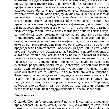
чиновники государственные, в том числе генералы, потом на лобби
промышленных групп и так далее. Ну я действительно считаю, что 
профессиональном отношении это, конечно, для работы по совер
законов, может быть, лучше подготовленные, чем харизматические
которые отстаивали более ярко, публично свои интересы, зачасту
популистские, но для такой работы они были менее приспособлены
касается представительства москвичей и не москвичей в Совете Ф
приведу один пример, не буду называть фамилии одного сенатора,
лично хорошо знаю, чтобы было понятно, что это не просто какие-
люди от территорий. Этот человек возглавлял одно из ключевых у
крупной финансово-промышленной группе, которая как раз занима
территориями. Они прекрасно знает территории размещения пре
своих, социальную подоплеку тех конфликтов, которые там имеют 
этом он был в прошлом, еще в начале 90-х годов, он был заместит
председателя правительства Российской Федерации. То есть челов
стороны, имеет опыт государственной работы, с другой стороны, о
знает территорию, причем, не в одном регионе, а в нескольких реги
расположены предприятия этой финансово-промышленной группы
действительно эти финансово-промышленные группы во многом с
системообразующими элементами целых крупных регионов России.
когда такой человек приходит в Совет Федерации, я считаю, что не
можем называть его лоббистом, не лоббистом, причем, он рядовой
Федерации, он сейчас даже не председатель какого-то комитета. Но
людей там очень много. И в этом отношении Совет Федерации в б
быть, каким-то кадровым резервом не только для самого Миронова
сейчас во многом будет являться рупором некоторых инициатив, к
исходят из Кремля, но и для других членов Совета Федерации.
Лев Ройтман:
Спасибо, Сергей Александрович. Я поясню: Миронов - это недавн
президентом или, быть может, избранный, как хотите, спикер Сове
К тому, что вы сказали, я все-таки хочу заметить, что Совет Федера