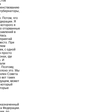
стов
в
шенствованию
 губернаторы,
ю
. Потом, что
едерации. Я
 которого я
то оторванные
правлений в
лась
дприятий
место. При
елем
ек, с одной
н просто
онах, где
. И
тали
 Поэтому,
 плохо это. Мы
 член Совета
 вот таких
удущем, может
, который
оторые
о назначенный
та Федерации.
ции, по