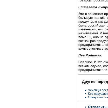
товаром, российс
Елизавета Джир
Это в основном пр
большую партию му
продукты, я так д
была российская,
пациентам, которы
называемой. И на
помощь, она не эф
вот как раз проду
предпринимателей,
коммерческих стру
Лев Ройтман:
Спасибо. И это оч
всяком случае, со
предприниматели 
Другие перед
Чеченцы пос
Кто нарушает
Станут ли с
Отправить 