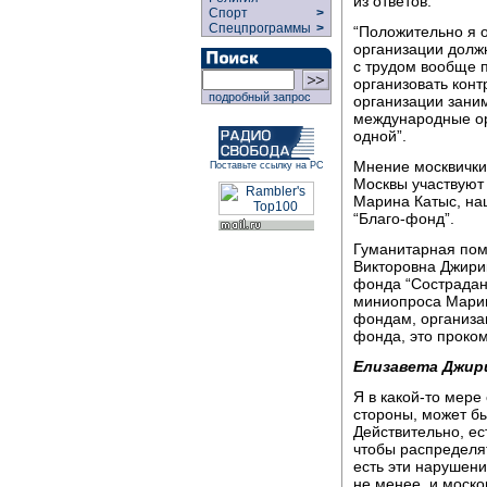
из ответов:
Спорт
>
Спецпрограммы
>
“Положительно я 
организации должн
с трудом вообще 
организовать кон
подробный запрос
организации заним
международные ор
одной”.
Мнение москвички
Поставьте ссылку на РС
Москвы участвуют
Марина Катыс, наш
“Благо-фонд”.
Гуманитарная помо
Викторовна Джири
фонда “Сострадан
миниопроса Марин
фондам, организац
фонда, это проко
Елизавета Джир
Я в какой-то мере
стороны, может бы
Действительно, ес
чтобы распределят
есть эти нарушени
не менее, и моско