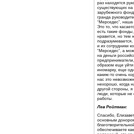
раз находятся ру
существующих на 
зарубежного фонда
гранда руководите
“Мерседес”, наша 
Это то, что касает
есть такие фонды,
нравится, но тем 
подразумевается, 
и их сотрудники к
“Мерседес”, а мож
на деньги россий
предприниматели, 
образом еще уйти 
иномарку, еще одн
каким-то очень хо
нас это невозможн
нехорошо, когда 
другой стороны, я
люди, которые не 
работы.
Лев Ройтман:
Спасибо, Елизавет
основным донором
благотворительной
обеспечиваете ка