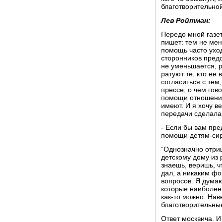
благотворительной
Лев Ройтман:
Передо мной газет
пишет: тем не мен
помощь часто уход
сторонников пред
не уменьшается, р
ратуют те, кто ее
согласиться с тем,
прессе, о чем гов
помощи отношения
имеют. И я хочу в
передачи сделала
- Если бы вам пре
помощи детям-сиро
“Однозначно отри
детскому дому из р
знаешь, веришь, чт
дал, а никаким фо
вопросов. Я дума
которые наиболее 
как-то можно. Нав
благотворительны
Ответ москвича. И