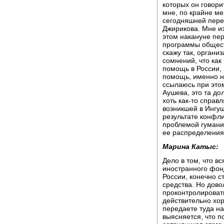
которых он говори
мне, по крайне ме
сегодняшней пере
Джирикова. Мне и
этом накануне пер
программы общест
скажу так, органи
сомнений, что ка
помощь в России, 
помощь, именно не
ссылаюсь при это
Аушева, это та до
хоть как-то справ
возникшей в Ингуш
результате конфли
проблемой гумани
ее распределения
Марина Катыс:
Дело в том, что в
иностранного фон
России, конечно с
средства. Но дов
проконтролироват
действительно хо
передаете туда н
выясняется, что п