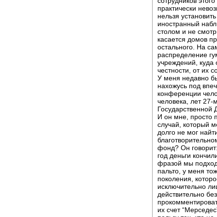
сотрудников этого
практически невоз
нельзя установить
иностранный набл
столом и не смотр
касается домов пр
остального. На са
распределение гу
учреждений, куда о
честности, от их 
У меня недавно б
нахожусь под впеч
конференции чело
человека, лет 27-
Государственной 
И он мне, просто 
случай, который м
долго не мог найт
благотворительно
фонд? Он говорит:
год деньги кончили
фразой мы подход
пальто, у меня то
поколения, которо
исключительно лиш
действительно без
прокомментировать
их счет “Мерседес