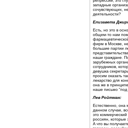
репрессий, это гл
западные организа
сочувствующих, не
деятельности?
Елизавета Джир
Есть, но это в осн
общем-то нам по
фармацевтической
фирм в Москве, н
большие партии лек
представительства
наши граждане. По
зарубежных орган
сотрудников, кото
девушка секретар
просим оказать та
лекарство для кон
она же в принципе
наше письмо “под 
Лев Ройтман:
Естественно, она 
данном случае, все
это коммерческий 
россиян, которые 
А что вы получае