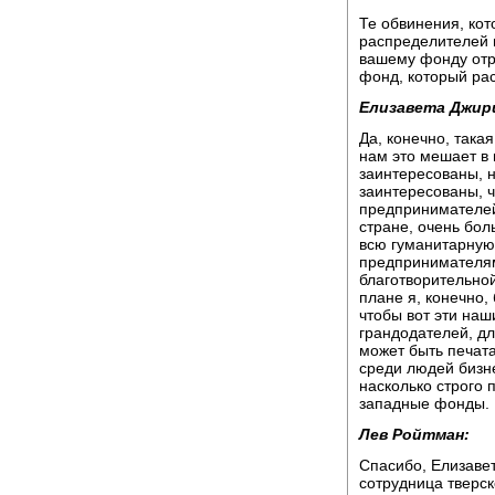
Те обвинения, ко
распределителей 
вашему фонду отр
фонд, который ра
Елизавета Джир
Да, конечно, така
нам это мешает в 
заинтересованы, 
заинтересованы, 
предпринимателей
стране, очень бол
всю гуманитарную
предпринимателям
благотворительно
плане я, конечно,
чтобы вот эти на
грандодателей, дл
может быть печата
среди людей бизне
насколько строго 
западные фонды.
Лев Ройтман:
Спасибо, Елизаве
сотрудница тверск