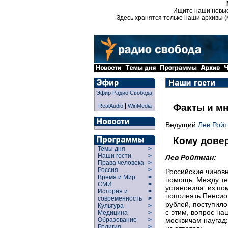
Ищите наши новы
Здесь хранятся только наши архивы (
Эфир Радио Свобода
|
Факты и м
RealAudio
WinMedia
Ведущий
Лев Рой
Кому дове
Темы дня
>
Наши гости
>
Лев Ройтман:
Права человека
>
Россия
>
Российские чинов
Время и Мир
>
помощь. Между те
СМИ
>
установила: из п
История и
>
пополнять Пенсио
современность
>
рублей, поступило
Культура
>
с этим, вопрос н
Медицина
>
Образование
>
москвичам наугад
Религия
>