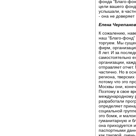
фонда “Благо-фонд
цели вашего фонда
услышали, в частн
- она не доверяе
Елена Черепанов
К сожалению, наве
наш “Благо-фонд” 
торгуем. Мы суще
фирм, организаци
8 лет. И за после
самостоятельно е
организации, каж
отправляет отчет.
частично. Но в ос
региона, тверских
потому что это пр
Москвы они, конеч
Поэтому в свое вр
международному 
разработали прогр
определяет прина
социальной группе.
это бомж, и малои
гуманитарную и б
она приходуется 
паспортными данн
как таковой, очен