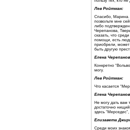
пользу тех, кто н
Лев Ройтман:
Спасибо, Марина. 
позвольте мне сей
либо подтвержден
Черепанова, Твер
сказать, что сред
помощи, есть люди
приобрели, может 
быть другую прес
Елена Черепанов
Конкретно “Вольво
могу.
Лев Ройтман:
Что касается “Мер
Елена Черепанов
Не могу дать вам 
достаточно нищий 
здесь “Мерседес”, 
Елизавета Джир
Среди моих знаком