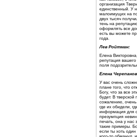
организация Твери
единственный. У н
малоимущих на пос
двух тысяч получи
тень на репутацию
оформлять все до
есть вы можете пр
года.
Лев Ройтман:
Елена Викторовна,
репутация вашего 
поля подозритель
Елена Черепанов
У вас очень сложн
плане того, что о
Богу, что за все э
будет. В тверской 
сожалению, очень
где их обидели, гд
информация для со
презумпция невино
печать, она у нас
такие примеры. Бо
если ты хоть один
кого-то обманул, 