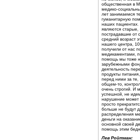
общественная в М
медико-социальны
лет занимаемся т
гуманитарную пом
наших пациентах.
являются старые, 
пострадавшие от с
средний возраст э
нашего центра, 10 
получили от нас 
медикаментами, по
помощь мы тоже н
зарубежными фонд
деятельность пер
продукты питания
перед ними за те,
общем-то, контро
очень строгий. И 
успешной, не иде
нарушение может с
просто прекратитс
больше не будут 
распределения ме
деньги на оказани
основной своей де
помощь этим бедн
Лев Ройтман: