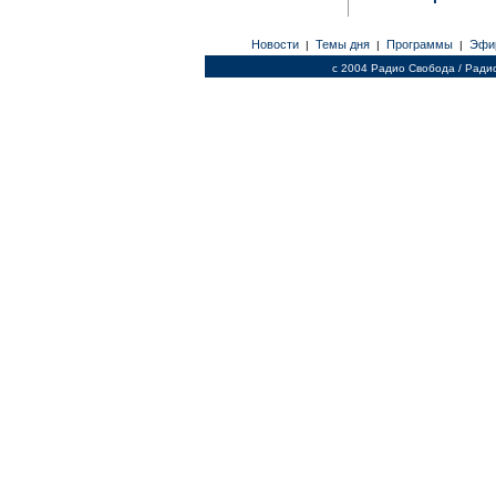
Новости
Темы дня
Программы
Эфи
|
|
|
c 2004 Радио Свобода / Ради