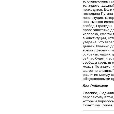
то очень-очень та
то, знаете, душны
приходится. Если
господина Путина 
конституция, кото
невозможно измени
свободы граждан. 
правозащитные дв
человека, смогли 
в конституции, ко
уверена, что тепе
делать. Именно до
всеми сферами, ка
основных наших тр
сейчас будет и ест
свободы средств 
может. По знамен
шагов не слышны”
различия между с
общественными о
Лев Ройтман:
Спасибо, Людмила
перспективу в том,
которым боролось
Советском Союзе: