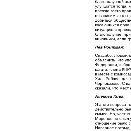
благополучной эко
улучшится тогда, 
прежде всего пра
независимые от пр
добиться обществе
касающихся прав ч
ситуацию с правам
благополучие, при
чиновники, если г
Лев Ройтман:
Спасибо, Людмила
объяснить, что уп
Федерации, избра
кстати, члена КПР
в месте с комисса
Хиль Раблес, для 
Чернокозово. С ва
сказали, что мест
Алексей Кива:
Я этого вопроса то
действительно был
смысл. Но, честно
Миронов не слыл 
отношение было с
Наверное потому, 