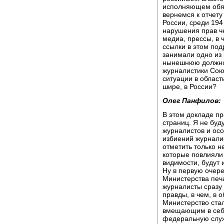
исполняющем обяз
вернемся к отчету
России, среди 19
нарушения прав че
медиа, прессы, в 
ссылки в этом под
занимали одно из
нынешнюю должнос
журналистики Союз
ситуации в област
шире, в России?
Олег Панфилов:
В этом докладе пр
страниц. Я не буд
журналистов и ос
избиений журналис
отметить только н
которые повлияли 
видимости, будут 
Ну в первую очере
Министерства печ
журналисты сразу
правды, в чем, в 
Министерство ста
вмещающим в себя
федеральную служ