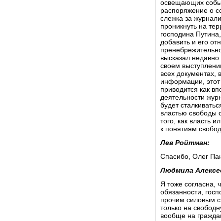
освещающих событи
распоряжение о с
слежка за журнал
проникнуть на тер
господина Путина,
добавить и его от
пренебрежительно
высказал недавно 
своем выступлени
всех документах, 
информации, этот
приводится как в
деятельности журн
будет сталкивать
властью свободы 
того, как власть 
к понятиям свобод
Лев Ройтман:
Спасибо, Олег Па
Людмила Алексе
Я тоже согласна, 
обязанности, госп
прочим силовым ст
только на свободн
вообще на гражда