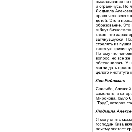
высказывания по п
и ограничусь. Но 
Людмила Алексеев
права человека эт
детей. Это и права
образование. Это 
гибнут бизнесмены
такое, что характ
затянувшуюся. Поэ
стрелять из пушк
тяжелую кризисную
Потому что чиновн
вопрос, но все же
обесценилась. У н
могли дать прост
целого института 
Лев Ройтман:
Спасибо, Алексей 
самолете, в котор
Миронова, было 6 
“Труд”, которая с
Людмила Алексе
Я могу опять сказа
господин Кива вк
почему хватает с