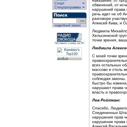
наказания, от пр
Спорт
>
обвинений, от исч
Спецпрограммы
>
нарушений права н
речь идет не об А
разговоре участв
Алексей Кива; и 
подробный запрос
Людмила Михайлов
Хельсинкской груп
точки зрения, ваш
Поставьте ссылку на РС
Людмила Алексе
С моей точки зрен
правоохранительны
всех остальных об
массово и столь же
правоохранительны
соблюдая законы, 
быстро бы изменил
нарушают права че
власть и правоох
Лев Ройтман:
Спасибо, Людмила
Соединенных Штато
нарушения прав ч
нарушение права 
Алексей Васильеви