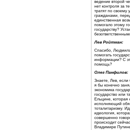
ведение второй че
нет контроля за те
тратят по своему 
гражданами, перед
единственная возм
помогало этому го
государству? Уст
безответственным
Лев Ройтман:
Спасибо, Людмила
помогать государс
информации? С эт
помощь?
Олег Панфилов:
Знаете, Лев, если
я бы конечно зан
экономика государ
государство или т
Ельцине, которая 
исполняющий обяз
тоталитаризму. Ид
идеология, котора
совершенно говори
происходит сейча
Владимире Путине