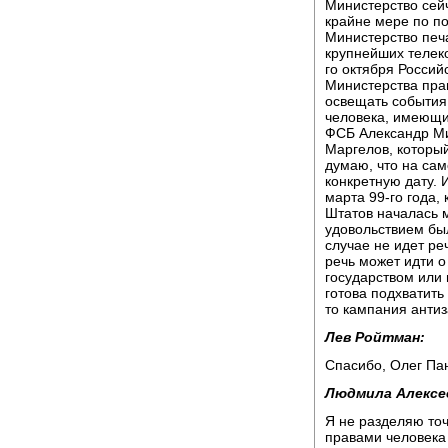
Министерство сей
крайне мере по по
Министерство печа
крупнейших телеко
го октября Росси
Министерства пра
освещать события 
человека, имеющи
ФСБ Александр Ми
Маргелов, который
думаю, что на са
конкретную дату. И
марта 99-го года,
Штатов началась 
удовольствием бы
случае не идет ре
речь может идти о
государством или 
готова подхватит
то кампания анти
Лев Ройтман:
Спасибо, Олег Па
Людмила Алексе
Я не разделяю точ
правами человека 