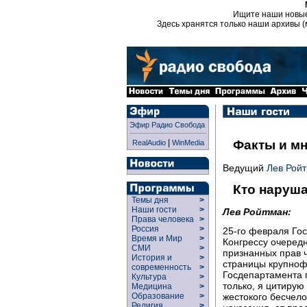
Ищите наши новы
Здесь хранятся только наши архивы (
Эфир Радио Свобода
|
Факты и м
RealAudio
WinMedia
Ведущий
Лев Рой
Кто наруша
Темы дня
>
Наши гости
>
Лев Ройтман:
Права человека
>
Россия
>
25-го февраля Го
Время и Мир
>
Конгрессу очеред
СМИ
>
признанных прав ч
История и
>
страницы крупноф
современность
>
Госдепартамента п
Культура
>
только, я цитирую 
Медицина
>
Образование
>
жестокого бесчел
Религия
>