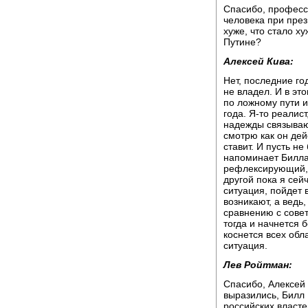
Спасибо, професс
человека при през
хуже, что стало 
Путине?
Алексей Кива:
Нет, последние го
не владел. И в эт
по ложному пути и 
года. Я-то реалист
надежды связываю
смотрю как он дейс
ставит. И пусть н
напоминает Билла 
рефлексирующий, 
другой пока я сей
ситуация, пойдет 
возникают, а ведь
сравнению с совет
тогда и начнется 
коснется всех обл
ситуация.
Лев Ройтман:
Спасибо, Алексей 
выразились, Билл
российских власт