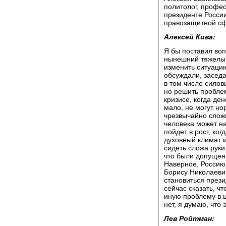
политолог, профес
президенте России
правозащитной сф
Алексей Кива:
Я бы поставил воп
нынешний тяжелый
изменить ситуацию
обсуждали, заседа
в том числе силов
но решить пробле
кризисе, когда ден
мало, не могут но
чрезвычайно слож
человека может на
пойдет в рост, ко
духовный климат и
сидеть сложа руки
что были допущен
Наверное, Россию
Борису Николаевич
становиться прези
сейчас сказать, ч
иную проблему в ц
нет, я думаю, что 
Лев Ройтман: