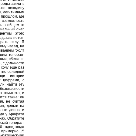
представили в
ьно господину
, легитимным
 прошлом, где
ь возможность
ть в общем-то
нальный очаг,
ентом этого
едставляется,
рать силу. Я
ому назад, на
азванием "Уолт
шим генерал-
ами, сбежал в
, с должности
 хочу еще раз
ютно солидной
ещи - истории
с цифрами, с
гли найти эту
сбезопасности
о комитета, и
тся такие: он
я, не считая
ия, деньги на
елые деньги и
юда у Арафата
ках. Обратите
ский генерал,
 годов, когда
и примерно 15
ратическими