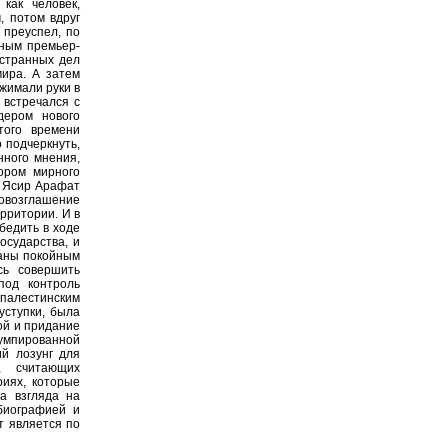
как человек,
, потом вдруг
 преуспел, по
йным премьер-
странных дел
ира. А затем
ожимали руки в
встречался с
дером нового
того времени
 подчеркнуть,
нного мнения,
ором мирного
о Ясир Арафат
ровозглашение
рритории. И в
бедить в ходе
осударства, и
наны покойным
сь совершить
под контроль
палестинским
уступки, была
ой и придание
румпированной
ий лозунг для
, считающих
риях, которые
а взгляда на
биографией и
т является по