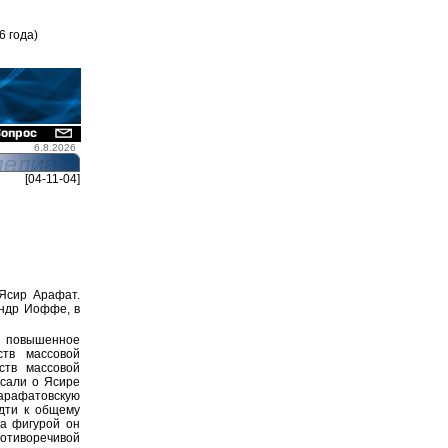
6 года)
6.8.2026
[04-11-04]
Ясир Арафат.
андр Иоффе, в
т повышенное
тв массовой
ств массовой
исали о Ясире
арафатовскую
дти к общему
да фигурой он
противоречивой