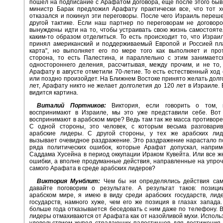
пошел на подписание с Арафатом договора, еще после этого бы
министр Барак предложил Арафату практически все, что тот х
отказался и покинул эти переговоры. После чего Израиль переше
другой тактике. Если наш партнер по переговорам не договор
вынуждены идти на то, чтобы устраивать свою жизнь самостояте
каким-то образом отделиться. То есть происходит то, что Израи
принял американский и поддерживаемый Европой и Россией пл
карта", но выполняет его по мере того как выполняет и про
сторона, то есть Палестина, и параллельно с этим занимаетс
одностороннего деления, рассчитывая, между прочим, и не то,
Арафату в августе отметили 70-летие. То есть естественный ход
или поздно произойдет. На Ближнем Востоке принято желать долг
лет, Арафату никто не желает долголетия до 120 лет в Израиле. 
видится картина.
Виталий Портников:
Виктория, если говорить о том, 
воспринимают в Израиле, мы это уже представили себе. Вот
воспринимают в арабском мире? Ведь там так же масса противоре
С одной стороны, это человек, с которым весьма разговари
арабские лидеры. С другой стороны, у тех же арабских ли
вызывает очевидное раздражение. Это раздражение нарастало п
ряда политических ошибок, которые Арафат допускал, наприм
Саддама Хусейна в период оккупации Ираком Кувейта. Или все ж
ошибки, а вполне продуманные действия, направленные на упро
самого Арафата в среде арабских лидеров?
Виктория Мунблит:
Чем бы ни определялись действия сам
давайте поговорим о результате. А результат таков: позиц
арабском мире, я имею в виду среди арабских государств, лид
государств, намного хуже, чем его же позиция в глазах запада
больше года отказывается беседовать с ним даже по телефону. 
лидеры отмахиваются от Арафата как от назойливой мухи. Исполь
удовольствием жупел страдающих палестинцев для достижения 