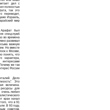
читает дел с
атил полностью
ата, так это
о переводит,
даже Израиль,
 арабский мир
о Арафат был
еля спецслужб
аз во времена
ивно развивал
весьма важную
ем. Но вместе
зок к Москве,
о понять, что
о характера,
с интересами
 Почему же так
интерес России
италий. Дело
изость". Это
ая величина.
 ресурсы для
т очень любил
листического
от кран начал
ого, что в 91
ли. В 93 году,
ным советом,