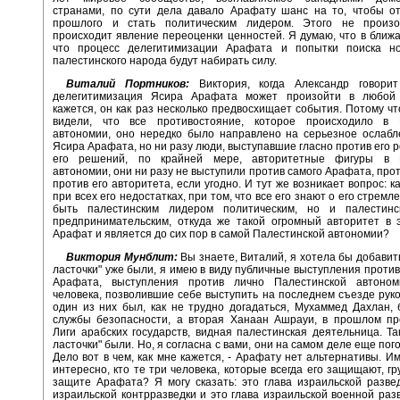
странами, по сути дела давало Арафату шанс на то, чтобы от
прошлого и стать политическим лидером. Этого не произ
происходит явление переоценки ценностей. Я думаю, что в ближ
что процесс делегитимизации Арафата и попытки поиска н
палестинского народа будут набирать силу.
Виталий Портников:
Виктория, когда Александр говори
делегитимизация Ясира Арафата может произойти в любой
кажется, он как раз несколько предвосхищает события. Потому чт
видели, что все противостояние, которое происходило в 
автономии, оно нередко было направлено на серьезное ослабл
Ясира Арафата, но ни разу люди, выступавшие гласно против его р
его решений, по крайней мере, авторитетные фигуры в П
автономии, они ни разу не выступили против самого Арафата, прот
против его авторитета, если угодно. И тут же возникает вопрос: 
при всех его недостатках, при том, что все его знают о его стремл
быть палестинским лидером политическим, но и палестин
предпринимательским, откуда же такой огромный авторитет в 
Арафат и является до сих пор в самой Палестинской автономии?
Виктория Мунблит:
Вы знаете, Виталий, я хотела бы добавить
ласточки" уже были, я имею в виду публичные выступления против
Арафата, выступления против лично Палестинской автоно
человека, позволившие себе выступить на последнем съезде рук
один из них был, как не трудно догадаться, Мухаммед Дахлан,
службы безопасности, а вторая Ханаан Ашрауи, в прошлом пре
Лиги арабских государств, видная палестинская деятельница. Та
ласточки" были. Но, я согласна с вами, они на самом деле еще пог
Дело вот в чем, как мне кажется, - Арафату нет альтернативы. И
интересно, кто те три человека, которые всегда его защищают, гр
защите Арафата? Я могу сказать: это глава израильской развед
израильской контрразведки и это глава израильской военной разв