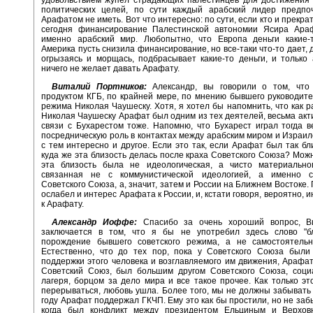
политических целей, по сути каждый арабский лидер предпо
Арафатом не иметь. Вот что интересно: по сути, если кто и прекр
сегодня финансирование Палестинской автономии Ясира Араф
именно арабский мир. Любопытно, что Европа деньги какие-т
Америка пусть снизила финансирование, но все-таки что-то дает, 
огрызаясь и морщась, подбрасывает какие-то деньги, и только
ничего не желает давать Арафату.
Виталий Портников:
Александр, вы говорили о том, чт
продуктом КГБ, по крайней мере, по мнению бывшего руководит
режима Николая Чаушеску. Хотя, я хотел бы напомнить, что как р
Николая Чаушеску Арафат был одним из тех деятелей, весьма акт
связи с Бухарестом тоже. Напомню, что Бухарест играл тогда 
посредническую роль в контактах между арабским миром и Израил
с тем интересно и другое. Если это так, если Арафат был так бли
куда же эта близость делась после краха Советского Союза? Можн
эта близость была не идеологическая, а чисто материальног
связанная не с коммунистической идеологией, а именно 
Советского Союза, а, значит, затем и России на Ближнем Востоке.
ослабел и интерес Арафата к России, и, кстати говоря, вероятно, 
к Арафату.
Александр Иоффе:
Спасибо за очень хороший вопрос, В
заключается в том, что я бы не употребил здесь слово "бл
порождение бывшего советского режима, а не самостоятельн
Естественно, что до тех пор, пока у Советского Союза были
поддержки этого человека и возглавляемого им движения, Арафа
Советский Союз, был большим другом Советского Союза, социа
лагеря, борцом за дело мира и все такое прочее. Как только эт
перерываться, любовь ушла. Более того, мы не должны забывать т
году Арафат поддержал ГКЧП. Ему это как бы простили, но не забы
когда был конфликт между президентом Ельциным и Верхов