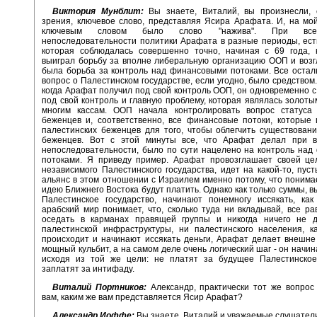
Виктория Мунблит:
Вы знаете, Виталий, вы произнесли, 
зрения, ключевое слово, представляя Ясира Арафата. И, на мой
ключевым словом было слово "нажива". При вс
непоследовательности политики Арафата в разные периоды, ест
которая соблюдалась совершенно точно, начиная с 69 года, 
выиграл борьбу за вполне либеральную организацию ООП и возг
была борьба за контроль над финансовыми потоками. Все остал
вопрос о Палестинском государстве, если угодно, было средством. 
когда Арафат получил под свой контроль ООП, он одновременно с
под свой контроль и главную проблему, которая являлась золоты
многим кассам. ООП начала контролировать вопрос статуса 
беженцев и, соответственно, все финансовые потоки, которые
палестинских беженцев для того, чтобы облегчить существован
беженцев. Вот с этой минуты все, что Арафат делал при 
непоследовательности, было по сути нацелено на контроль на
потоками. Я приведу пример. Арафат провозглашает своей це
независимого Палестинского государства, идет на какой-то, пуст
альянс в этом отношении с Израилем именно потому, что понимае
идею Ближнего Востока будут платить. Однако как только суммы, 
Палестинское государство, начинают понемногу иссякать, как
арабский мир понимает, что, сколько туда ни вкладывай, все ра
оседать в карманах правящей группы и никогда ничего не 
палестинской инфраструктуры, ни палестинского населения, к
происходит и начинают иссякать деньги, Арафат делает внешне
мощный кульбит, а на самом деле очень логический шаг - он начин
исходя из той же цели: не платят за будущее Палестинское 
заплатят за интифаду.
Виталий Портников:
Александр, практически тот же вопрос
вам, каким же вам представляется Ясир Арафат?
Александр Иоффе:
Вы знаете, Виталий и уважаемые слушател