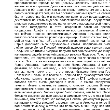
представляется гораздо более цельным человеком, чем вы его 
начале этой программы. Дело заключается в том, что действител
Арафату в 90 годах был дан шанс стать нормальным легальным
политическим деятелем, как бы поставить жирный крест на своем
был и террор, где было и присвоение денег и ему представилас
действительно стать лидером палестинского народа, осуществи
мало кем оспариваемое право палестинского народа на свой нацио
на свое государство и стать избранным законным презид
государства. Арафат этим шансом не воспользовался. И мне пр
что сейчас процесс делегитимизации Арафата начинает наби
позволю себе привести ровно один пример. Приблизительно год т
мой взгляд, не в "желтой", а в высоко авторитетной газете под н
Стрит Джорнал" была опубликована статья, подписанная быв
лейтенантом Ионом Пачепой, который, назовем вещи своими имен
Соединенные Штаты Америки, получил там политическое убежище
начальника службы внешней разведки режима Чаушеску. То есть я
повторить, что опубликована статья солидного человека в абсол
газете. Эта статья посвящена на самом деле одной простой в
Ясира Арафата, подлинная история Ясира Арафата. И там 
фактами, со всем, чем надо, и все заинтересованные люди мо
статью, могут прочитать, что это проект бывшего Комитета Го
Советского Союза. И к власти он пришел под руководством этог
обслуживал комитет, и деньги он получал от КГБ. Цифры приводя
получал двести тысяч долларов в месяц, не считая вооружени
техники. Иными словами, те деньги, о которых говорила Виктор
палестинских беженцев. Это как в современной России - есть б
есть черные деньги. Черных денег было больше, чем белых. Отс
большие имеются личные запасы и заметные личные счета в бан
внимание, что тот факт, что господин Почепа, упомянутый румын
начальник службы внешней разведки, попал в Америку в конце 80
пал режим Чаушеску, а статья эта появилась в 2003 году. Вот эт
лет мировое сообщество, возглавляемое западными демок