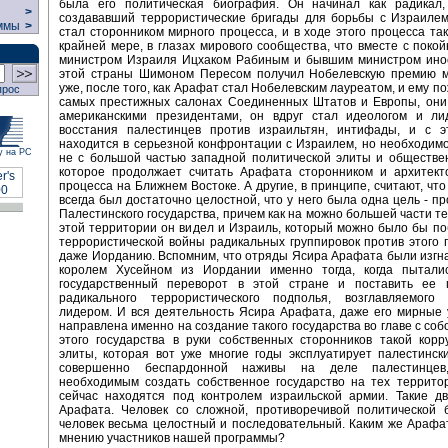
была его политическая биография. Он начинал как радикал, 
>
создававший террористические бригады для борьбы с Израилем
ммы
>
стал сторонником мирного процесса, и в ходе этого процесса так
крайней мере, в глазах мирового сообщества, что вместе с поко
министром Израиля Ицхаком Рабиным и бывшим министром ино
этой страны Шимоном Пересом получил Нобелевскую премию м
уже, после того, как Арафат стал Нобелевским лауреатом, и ему п
прос
самых престижных салонах Соединенных Штатов и Европы, они 
американскими президентами, он вдруг стал идеологом и ли
восстания палестинцев против израильтян, интифады, и с э
находится в серьезной конфронтации с Израилем, но необходимо
у на РС
не с большой частью западной политической элиты и обществе
которое продолжает считать Арафата сторонником и архитект
процесса на Ближнем Востоке. А другие, в принципе, считают, чт
всегда был достаточно целостной, что у него была одна цель - п
Палестинского государства, причем как на можно большей части те
этой территории он видел и Израиль, который можно было бы по
террористической войны радикальных группировок против этого г
даже Иорданию. Вспомним, что отряды Ясира Арафата были изг
королем Хусейном из Иордании именно тогда, когда пытали
государственный переворот в этой стране и поставить ее 
радикального террористического подполья, возглавляемого 
лидером. И вся деятельность Ясира Арафата, даже его мирные 
направлена именно на создание такого государства во главе с соб
этого государства в руки собственных сторонников такой кор
элиты, которая вот уже многие годы эксплуатирует палестинск
совершенно беспардонной наживы на деле палестинцев
необходимым создать собственное государство на тех террито
сейчас находятся под контролем израильской армии. Такие дв
Арафата. Человек со сложной, противоречивой политической 
человек весьма целостный и последовательный. Каким же Арафа
мнению участников нашей программы?