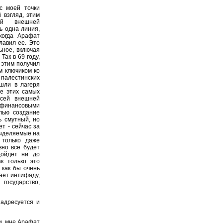
с моей точки
 взгляд, этим
ей внешней
ь одна линия,
когда Арафат
лавил ее. Это
ьное, включая
Так в 69 году,
 этим получил
м ключиком ко
палестинских
 шли в лагеря
ие этих самых
всей внешней
д финансовыми
лью создание
ь смутный, но
т - сейчас за
выделяемые на
 только даже
вно все будет
дойдет ни до
ак только это
 как бы очень
ает интифаду,
государство,
 адресуется и
и, мне Арафат