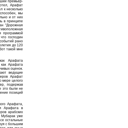
вший премьер-
отел, Арафат
л к несколько
оспособен, мы
льно и от них
ль в принципе
ан "Дорожная
тивоположная
я программой
 что господин
 событий рано
олетия до 120
Вот такой мне
как Арафата
 как Арафата
чивых оценок.
вают ведущие
деров Арафат
о мере целого
ер, подержав
е это были не
чение позиций
ого Арафата,
ии Арафата в
еров арабских
. Мубарак уже
Все остальные
зуя с большим
тех или иных