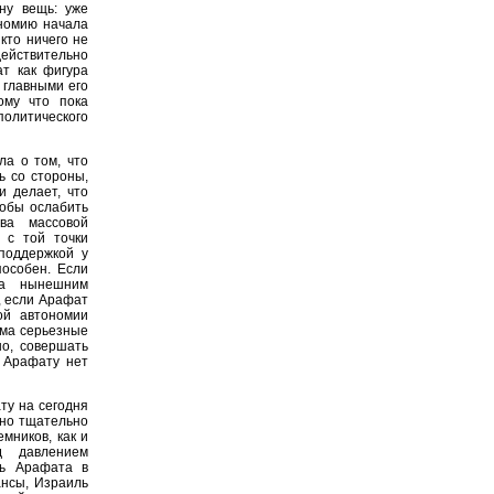
ну вещь: уже
ономию начала
кто ничего не
действительно
т как фигура
 главными его
ому что пока
политического
ла о том, что
ь со стороны,
и делает, что
тобы ослабить
ва массовой
 с той точки
поддержкой у
пособен. Если
на нынешним
, если Арафат
ой автономии
ьма серьезные
но, совершать
а Арафату нет
ту на сегодня
чно тщательно
мников, как и
д давлением
ть Арафата в
ансы, Израиль