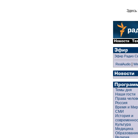
Здесь 
Эфир Радио С
|
RealAudio
Wi
Темы дня
Наши гости
Права чело
Россия
Время и Ми
СМИ
История и
современно
Культура
Медицина
Образован
Религия