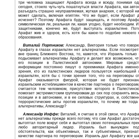
три человека защищают Арафата всегда и всюду, понимая од
сегодня, стоило чуть-чуть пошатнуться власти Арафата, как авт
разъедать страшно неуправляемая, жуткая анархия, с которой ни
может сделать, включая египтян. Что же будет, если Арафат 
исчезнет? Поэтому Арафата будут защищать, и поэтому Арафа
символическая ли, реальная ли, какая угодно, будет необходим. И
защитниками, конечно же, будут выступать израильтяне. Пот
Арафат жив и здоров, есть хотя бы какое-то подобие некоего 
образования.
Виталий Портников:
Александр, Виктория только что говори
Арафату в глазах израильтян нет альтернативы. Если посмотрет
вне границ Ближнего Востока, то, кажется, что Израиль только 
подыскивает альтернативы Арафату и делает все возможное, ч
его позиции в Палестинской автономии. Мировые средст
информации постоянно пишут о преемниках Арафата именно
зрения, кто из палестинских лидеров пользуется наибольшей 
израильтян, хотя бы с точки зрения того, что на переговоры с
Арафат оказывается фигурой, которая не будет призна
израильским истеблишментом в качестве партнера о переговорам
считается тем человеком, присутствие которого в Палестинск
помогает экстремистским группировкам до сих пор сохранять вес
позиции и в автономии, и в ее силовых структурах, и, собствен
террористические акты против израильтян, то почему же тогд
альтернативы, Александр?
Александр Иоффе:
Виталий, я считаю в этой связи, что Арафа
нет альтернативы прежде всего потому, что сам Арафат достато
вытоптал поле вокруг себя и вытоптал своих потенциальных прее
любо авторитарный лидер. Израиль был вынужден по
обстоятельств, как объективных, так и субъективных, призна
качестве партнера по переговорам. Израиль дал Арафату все ш