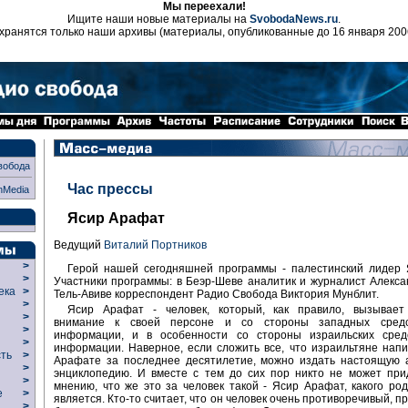
Мы переехали!
Ищите наши новые материалы на
SvobodaNews.ru
.
хранятся только наши архивы (материалы, опубликованные до 16 января 200
вобода
Час прессы
nMedia
Ясир Арафат
Ведущий
Виталий Портников
>
Герой нашей сегодняшней программы - палестинский лидер 
>
Участники программы: в Беэр-Шеве аналитик и журналист Алекс
века
>
Тель-Авиве корреспондент Радио Свобода Виктория Мунблит.
>
Ясир Арафат - человек, который, как правило, вызывае
р
>
внимание к своей персоне и со стороны западных средс
>
информации, и в особенности со стороны израильских сред
>
информации. Наверное, если сложить все, что израильтяне нап
сть
>
Арафате за последнее десятилетие, можно издать настоящую 
>
энциклопедию. И вместе с тем до сих пор никто не может при
>
мнению, что же это за человек такой - Ясир Арафат, какого ро
ие
>
является. Кто-то считает, что он человек очень противоречивый, 
>