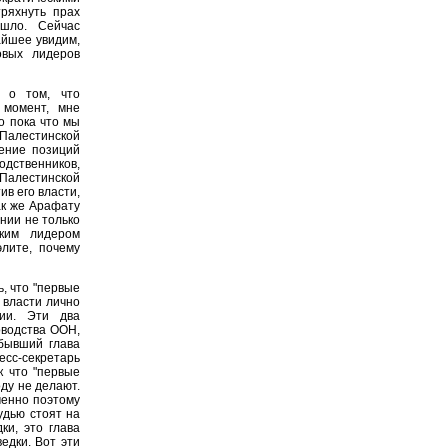
ряхнуть прах
ошло. Сейчас
айшее увидим,
овых лидеров
т о том, что
 момент, мне
о пока что мы
Палестинской
ение позиций
одственников,
алестинской
ив его власти,
как же Арафату
ении не только
ским лидером
элите, почему
, что "первые
 власти лично
мии. Эти два
оводства ООН,
 бывший глава
сс-секретарь
к что "первые
оду не делают.
менно поэтому
удью стоят на
ки, это глава
едки. Вот эти