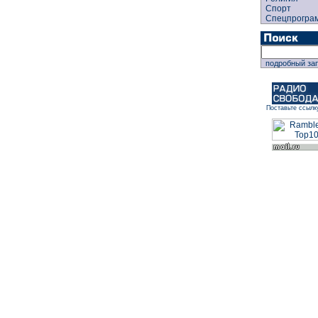
Спорт
Спецпрогра
подробный за
Поставьте ссылк