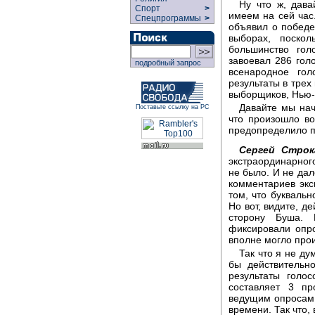
Ну что ж, дава
Спорт
>
имеем на сей час
Спецпрограммы
>
объявил о побед
выборах, поскол
большинство гол
завоевал 286 гол
подробный запрос
всенародное гол
результаты в трех
выборщиков, Нью-М
Давайте мы нач
Поставьте ссылку на РС
что произошло во
предопределило 
Сергей Строк
экстраординарного
не было. И не дал
комментариев экс
том, что букваль
Но вот, видите, д
сторону Буша. 
фиксировали опр
вполне могло прои
Так что я не ду
бы действительн
результаты голо
составляет 3 пр
ведущим опросам,
времени. Так что,