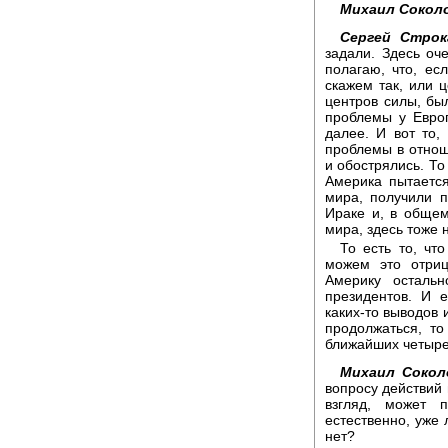
Михаил Сокол
Сергей Строк
задали. Здесь оч
полагаю, что, ес
скажем так, или ц
центров силы, бы
проблемы у Евро
далее. И вот то,
проблемы в отнош
и обострялись. То 
Америка пытается
мира, получили п
Ираке и, в общем
мира, здесь тоже 
То есть то, чт
можем это отриц
Америку осталь
президентов. И 
каких-то выводов 
продолжаться, то
ближайших четырех
Михаил Сокол
вопросу действий 
взгляд, может 
естественно, уже 
нет?