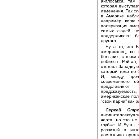
англосакса, там
которая выступает
изменения. Так сл
в Америке наблю
например, когда
поляризация амер
самых людей, не
поддерживают, б
другого.
Ну а то, что Б
американец, вы 
больших, с точки
добился Рейган,
отстоял Западную
который тоже не 
И, между проч
современного об
представляют
предсказуемость
американские поли
"свои парни" как 
Сергей Стро
антиинтеллектуал
черта, но это не
глубже. И Буш - 
развитый в инт
достаточно орган