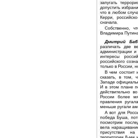
запугать террор
допустить избран
что в любом случ
Керри, российск
сначала.
Собственно, ч
Владимира Путина,
Дмитрий Баб
различать две в
администрации и 
интересы росси
российского созн
только в России, 
В чем состоит 
сказать, в том,
Западе официальн
И в этом плане 
действительно в
России более м
правления ругал
меньше ругали ам
А вот для Росс
победа Буша, пот
посмотрим после
вела наращивание
присутствия на
территории 8-ми 