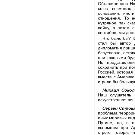
Объединенных На
союз, возможно,
основания, инст
отношения. То е
нутряное, так ска
войну, а потом с
сентября, мы дост
Что было бы? К
стал бы автор Д
дипломатия пришл
безусловно, оста
они таковыми буду
Но представлен
сохранить при п
Россией, которая
вместе с Америкой
играли бы большу
Михаил Сокол
Наш слушатель н
искусственная вещ
Сергей Строка
проблема террори
иных мировых лиде
Путине, но, в о
вспомним про Ар
строго говоря,