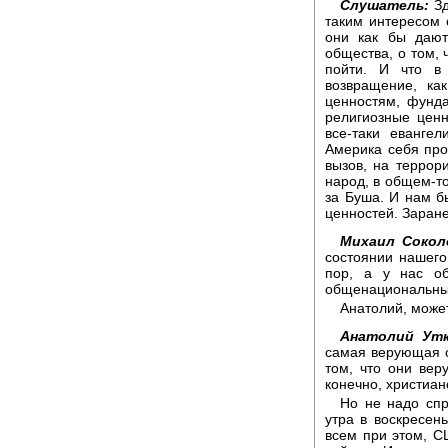
Слушатель:
Зд
таким интересом 
они как бы дают
общества, о том, 
пойти. И что в 
возвращение, ка
ценностям, фунд
религиозные ценн
все-таки евангел
Америка себя про
вызов, на террори
народ, в общем-то
за Буша. И нам бы
ценностей. Заране
Михаил Сокол
состоянии нашего 
пор, а у нас о
общенациональных
Анатолий, може
Анатолий Утк
самая верующая с
том, что они вер
конечно, христиан
Но не надо спр
утра в воскресен
всем при этом, С