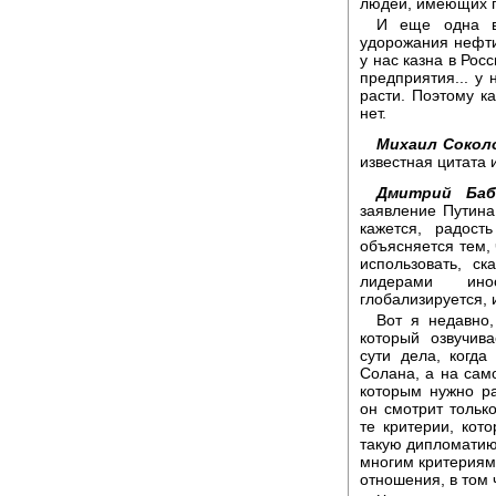
людей, имеющих п
И еще одна в
удорожания нефти.
у нас казна в Рос
предприятия... у
расти. Поэтому ка
нет.
Михаил Сокол
известная цитата 
Дмитрий Баб
заявление Путина
кажется, радос
объясняется тем, 
использовать, с
лидерами ино
глобализируется, 
Вот я недавно,
который озвучив
сути дела, когда
Солана, а на само
которым нужно ра
он смотрит только
те критерии, кото
такую дипломатию
многим критериям.
отношения, в том 