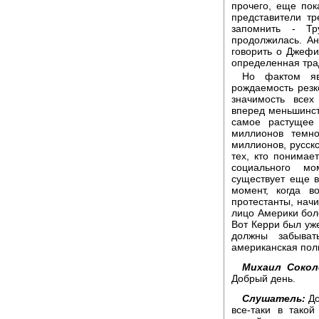
прочего, еще пок
представители тр
запомнить - Тр
продолжилась. Ан
говорить о Джефи
определенная тра
Но фактом яв
рождаемость резк
значимость все
вперед меньшинст
самое растущее
миллионов темно
миллионов, русско
тех, кто понимае
социального м
существует еще в
момент, когда в
протестанты, начи
лицо Америки бол
Вот Керри был уже
должны забыват
американская пол
Михаил Сокол
Добрый день.
Слушатель:
До
все-таки в такой