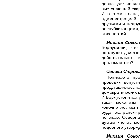
давно уже являе
выступающей скоре
И в этом плане,
администрацией,
друзьями и недру
республиканцами,
этих партий.
Михаил Сокол
Берлускони, чт
останутся двигат
действительно 
преломляться?
Сергей Строка
Понимаете, пре
проводил, допусти
представлялось ка
демократических ц
И Берлускони как 
такой механизм 
конечно же, мы н
будет экстраполир
не знаю, Северна
думаю, что мы мо
подобного утверж
Михаил Сокол