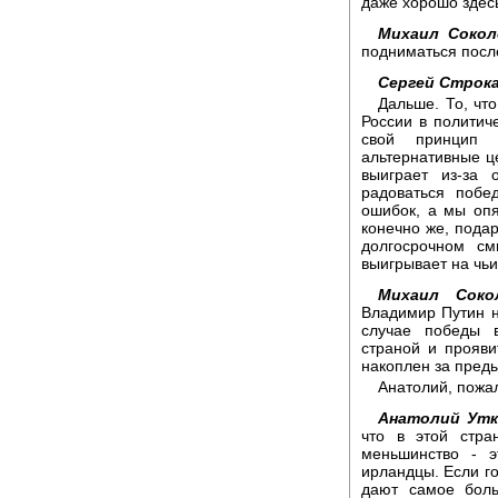
даже хорошо здес
Михаил Сокол
подниматься посл
Сергей Строка
Дальше. То, чт
России в политич
свой принцип 
альтернативные ц
выиграет из-за 
радоваться побе
ошибок, а мы опя
конечно же, подар
долгосрочном см
выигрывает на чьи
Михаил Соко
Владимир Путин на
случае победы 
страной и прояви
накоплен за пред
Анатолий, пожа
Анатолий Утк
что в этой стра
меньшинство - э
ирландцы. Если го
дают самое бол