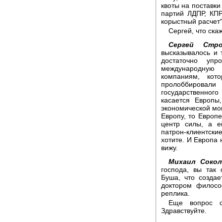
квоты на поставки
партий ЛДПР, КПР
корыстный расчет"
Сергей, что ска
Сергей Стро
высказывалось и 
достаточно упр
международную 
компаниям, кот
пролоббировали
государственного
касается Европы
экономической мощ
Европу, то Европ
центр силы, а е
патрон-клиентски
хотите. И Европа 
вижу.
Михаил Сокол
господа, вы так
Буша, что созда
доктором филосо
реплика.
Еще вопрос с
Здравствуйте.