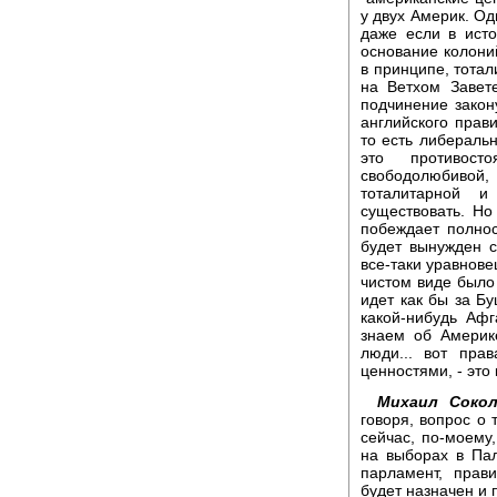
у двух Америк. Од
даже если в ист
основание колоний
в принципе, тотал
на Ветхом Завете
подчинение закону
английского прави
то есть либеральн
это противост
свободолюбивой,
тоталитарной 
существовать. Но
побеждает полно
будет вынужден с
все-таки уравнове
чистом виде было
идет как бы за Б
какой-нибудь Аф
знаем об Америке
люди... вот пра
ценностями, - это
Михаил Сокол
говоря, вопрос о 
сейчас, по-моему
на выборах в Пал
парламент, прави
будет назначен и 