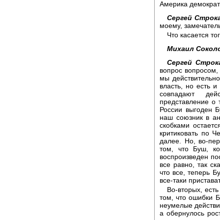
Америка демократ
Сергей Строка
моему, замечатель
Что касается тог
Михаил Сокол
Сергей Строк
вопрос вопросом, 
мы действительно
власть, но есть и
совпадают дей
представление о т
России выгоден Б
наш союзник в ан
скобками остаетс
критиковать по Ч
далее. Но, во-пе
том, что Буш, к
воспроизведен пос
все равно, так ск
что все, теперь Б
все-таки пристава
Во-вторых, есть
том, что ошибки Б
неумелые действия
а обернулось рос