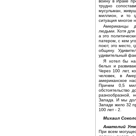
войну в Ираке пр
трудно сопоста
мусульман, живущ
миллион, и то г
ситуация многое 
Американцы д
людьми. Хотя для 
а это политически
патером, с кем уг
поют, это место, 
общину. Удивите
удивительный фак
Я хотел бы на
белых и развива
Через 100 лет, к
человек, в Аме
американское на
Причем 0,5 ми
обстоятельство д
разнообразной, 
Запада. И мы дол
Западе жило 32 пр
100 лет - 2.
Михаил Сокол
Анатолий Утк
При всем могущес