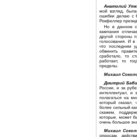
Анатолий Утк
мой взгляд, был
ошибки делаю с 6
Рокфеллер прези
Но в данном сл
кампания отлича
другой стороны 
голосования. И в
что последним 
обвинить правит
сработало, то с
работает, то то
пределы.
Михаил Сокол
Дмитрий Баби
России, и за руб
интеллектуал, и 
полагаться на мн
который сказал,
более сильный кан
скажем, поддерж
которые, может б
очень большое зн
Михаил Сокол
опросам, действ