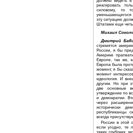
должны видеть в
реагировать то
силовому, то т
уменьшающегося 
эту ситуацию долж
Штатами еще четы
Михаил Сокол
Дмитрий Баби
стремятся америк
России, я бы пре
Америке прагмати
Европе, так же, 
Европа была проти
момент, я бы сказ
момент интересо
идеология. И вне
другим. Но при э
две основные в
утверждение по в
и демократии. Вт
через расширени
исторически де
республиканцы с
всегда присутству
России в этой 
если угодно, те
таких глубоких, 