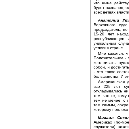
что ныне действ
будет назначен, е
всех ветвях власти
Анатолий Ут
Верховного суда
председатель, но 
15-20 лет наход
республиканцев
уникальный случа
условия стране.
Мне кажется, ч
Положительное - э
кого кивать, нуж
собой, и достигат
- это такое сост
большинства. И эт
Американская д
все 225 лет су
откладывались ни
тем, что те, кому
тем не менее, с 
тем самым, сохран
которому неплохо 
Михаил Сокол
Америках (по-мое
слушателя), кака