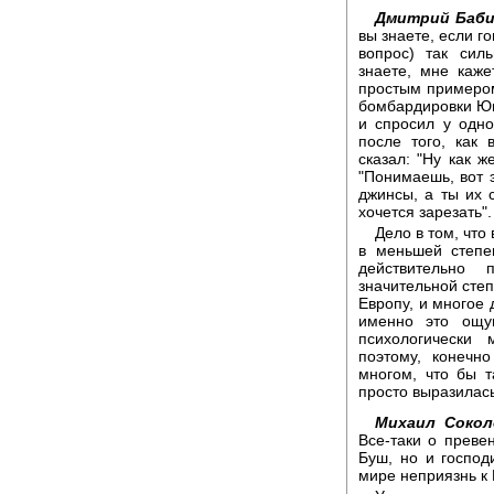
Дмитрий Баби
вы знаете, если го
вопрос) так сил
знаете, мне каже
простым примером
бомбардировки Юг
и спросил у одно
после того, как 
сказал: "Ну как ж
"Понимаешь, вот 
джинсы, а ты их 
хочется зарезать".
Дело в том, что
в меньшей степе
действительно
значительной степ
Европу, и многое 
именно это ощущ
психологически
поэтому, конечн
многом, что бы т
просто выразилас
Михаил Сокол
Все-таки о преве
Буш, но и господ
мире неприязнь к 