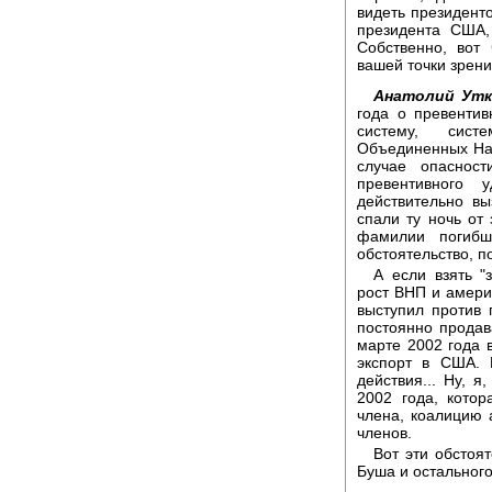
видеть президент
президента США,
Собственно, вот
вашей точки зрен
Анатолий Утк
года о превентив
систему, сист
Объединенных Нац
случае опаснос
превентивного 
действительно вы
спали ту ночь от 
фамилии погибш
обстоятельство, п
А если взять "
рост ВНП и амери
выступил против 
постоянно продав
марте 2002 года 
экспорт в США. 
действия... Ну, я
2002 года, котор
члена, коалицию 
членов.
Вот эти обстоя
Буша и остального