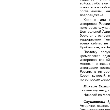
войска либо уже 
появиться в любо
соглашениям, ка
Азербайджане.
Хорошо или п
интересов Росси
некоторых случая
Центральной Азии
борются с основн
терроризмом. Тем
точно сейчас не
Прибалтике, и в А
Поэтому получ
кремлевская адм
интересов, как е
менее, что касае
интеграции постсо
России, в интер
Керри, который, 
по вопросам демок
Михаил Сокол
снимая эту тему, 
Николай из Моск
Слушатель:
Зд
Америках сказать
"американские цен