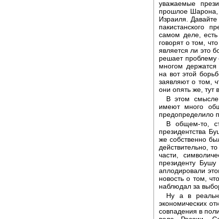
уважаемые през
прошлое Шарона, 
Израиля. Давайте 
пакистанского п
самом деле, есть
говорят о том, чт
является ли это б
решает проблему с
многом держатся 
на вот этой борьб
заявляют о том, ч
они опять же, тут 
В этом смысле
имеют много общ
предопределило п
В общем-то, с
президентства Буш
же собственно бы
действительно, то
части, символич
президенту Бушу 
аплодировали это
новость о том, ч
наблюдал за выбо
Ну а в реальн
экономических от
совпадения в поли
воле России. С