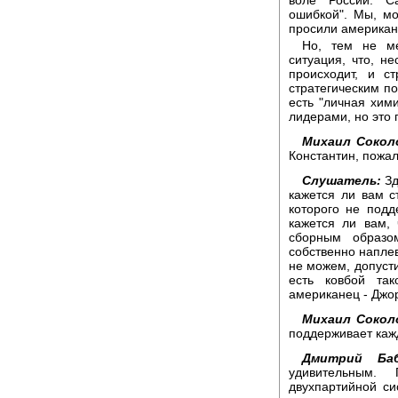
ошибкой". Мы, мо
просили американц
Но, тем не ме
ситуация, что, не
происходит, и с
стратегическим по
есть "личная хими
лидерами, но это 
Михаил Сокол
Константин, пожал
Слушатель:
Зд
кажется ли вам с
которого не под
кажется ли вам, 
сборным образо
собственно наплев
не можем, допусти
есть ковбой так
американец - Джо
Михаил Сокол
поддерживает кажд
Дмитрий Баб
удивительным.
двухпартийной си