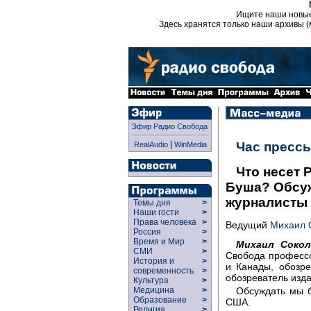
Ищите наши новы
Здесь хранятся только наши архивы (
Эфир Радио Свобода
|
Час пресс
RealAudio
WinMedia
Что несет
Буша? Обсуж
журналисты 
Темы дня
>
Наши гости
>
Права человека
>
Ведущий
Михаил 
Россия
>
Время и Мир
>
Михаил Сокол
СМИ
>
Свобода профессо
История и
>
и Канады, обозре
современность
>
обозреватель изда
Культура
>
Обсуждать мы б
Медицина
>
Образование
>
США.
Религия
>