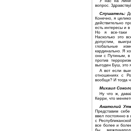
У нас на лини
вопрос. Здравству
Слушатель:
До
Конечно, я целик
действительно пр
есть интересы и в 
Но я все-таки 
Насколько это в
допустим, выиг
глобальные из
кардинально. Я хо
они с Путиным, в
против террориз
выгоден Буш, это
А вот если выи
отношениях с Ро
вообще? И тогда ч
Михаил Сокол
Ну что ж, дава
Керри, что меняет
Анатолий Утк
Представим себе
ввел постоянно в 
с Республиканской
все более и боле
бы международ