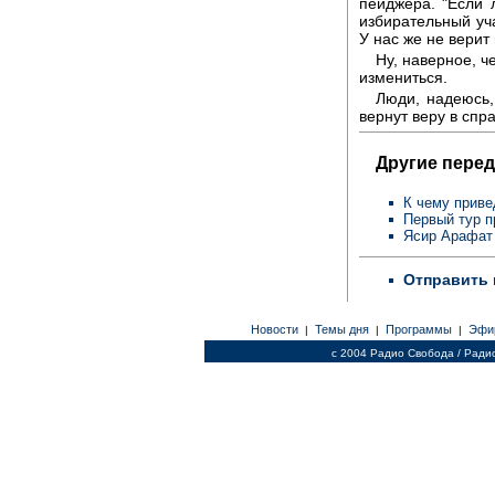
пейджера. "Если 
избирательный уча
У нас же не верит 
Ну, наверное, ч
измениться.
Люди, надеюсь,
вернут веру в спр
Другие перед
К чему прив
Первый тур п
Ясир Арафа
Отправить 
Новости
Темы дня
Программы
Эфи
|
|
|
c 2004 Радио Свобода / Ради