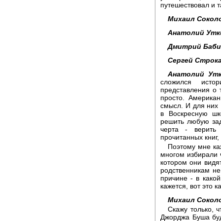
путешествовал и т
Михаил Сокол
Анатолий Утк
Дмитрий Баби
Сергей Строка
Анатолий Утк
сложился истор
представления о 
просто. Американ
смысл. И для них 
в Воскресную шк
решить любую зад
черта - верить
прочитанных книг,
Поэтому мне каж
многом избирали ч
котором они видя
родственникам не
причине - в како
кажется, вот это к
Михаил Сокол
Скажу только, 
Джорджа Буша буд