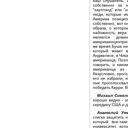
наш слушатель, 
собственно за 
"хартлэнд" или "х
люди, которые и
Америка позицио
собственно, вот о
образа, о которо
набожность, вера
является доми
американоцентрич
же время Буша ни 
который живет 
Анджелесе, в Чикаг
американца. Поэто
говорить, о како
американца из 
безусловно, прого
его не избрали, и
они проголосовал
победить Керри. В
Михаил Сокол
хорошо видно - э
середину США и д
Анатолий Утк
слегка защитить 
который все-та
университет, ко