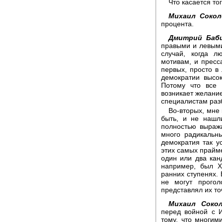
Что касается то
Михаил Сокол
процента.
Дмитрий Баби
правыми и левыми
случай, когда л
мотивам, и пресс
первых, просто в
демократии высок
Потому что все 
возникает желание
специалистам разб
Во-вторых, мне 
быть, и не нашл
полностью выраж
много радикальн
демократия так у
этих самых прайм
один или два кан
например, был Х
ранних ступенях.
не могут прогол
представлял их то
Михаил Сокол
перед войной с 
тому, что многим