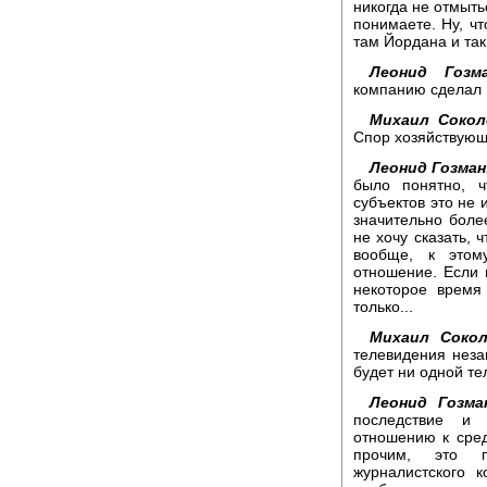
никогда не отмыть
понимаете. Ну, чт
там Йордана и так
Леонид Гозма
компанию сделал в
Михаил Сокол
Спор хозяйствующ
Леонид Гозман
было понятно, ч
субъектов это не 
значительно боле
не хочу сказать,
вообще, к этом
отношение. Если 
некоторое время 
только...
Михаил Сокол
телевидения неза
будет ни одной те
Леонид Гозма
последствие и 
отношению к сре
прочим, это п
журналистского к