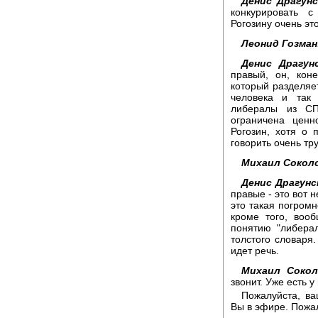
Денис Драгунс
конкурировать 
Рогозину очень это
Леонид Гозман
Денис Драгунс
правый, он, кон
который разделяе
человека и так
либералы из СП
ограничена ценн
Рогозин, хотя о 
говорить очень тру
Михаил Сокол
Денис Драгунс
правые - это вот 
это такая погромн
кроме того, воо
понятию "либерал
толстого словаря
идет речь.
Михаил Сокол
звонит. Уже есть у 
Пожалуйста, ва
Вы в эфире. Пожа