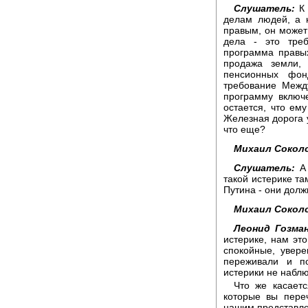
Слушатель:
К 
делам людей, а 
правым, он может
дела - это тре
программа правых
продажа земли,
пенсионных фон
требование Межд
программу включ
остается, что ем
Железная дорога у
что еще?
Михаил Сокол
Слушатель:
А 
такой истерике та
Путина - они долж
Михаил Сокол
Леонид Гозман
истерике, нам эт
спокойные, увер
переживали и по
истерики не наблю
Что же касаетс
которые вы переч
нашим представлен