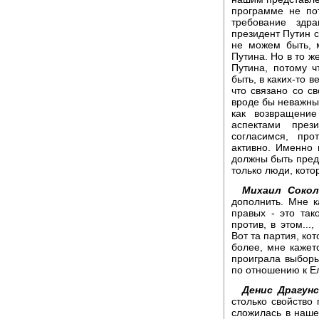
программе не по
требование здр
президент Путин с
не можем быть, 
Путина. Но в то ж
Путина, потому 
быть, в каких-то 
что связано со св
вроде бы неважны
как возвращение
аспектами през
согласимся, пр
активно. Именно 
должны быть пред
только люди, кото
Михаил Сокол
дополнить. Мне к
правых - это так
против, в этом...
Вот та партия, ко
более, мне кажет
проиграла выборы
по отношению к Е
Денис Драгунс
столько свойство 
сложилась в наше