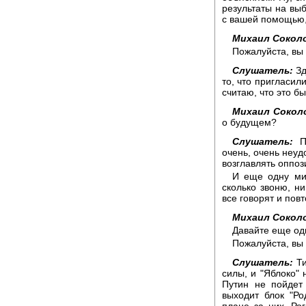
результаты на выб
с вашей помощью,
Михаил Сокол
Пожалуйста, вы
Слушатель:
Зд
то, что пригласил
считаю, что это б
Михаил Сокол
о будущем?
Слушатель:
Пр
очень, очень неуд
возглавлять оппоз
И еще одну мин
сколько звоню, н
все говорят и пов
Михаил Сокол
Давайте еще од
Пожалуйста, вы 
Слушатель:
Ти
силы, и "Яблоко"
Путин не пойдет 
выходит блок "Ро
плане за них. Рог