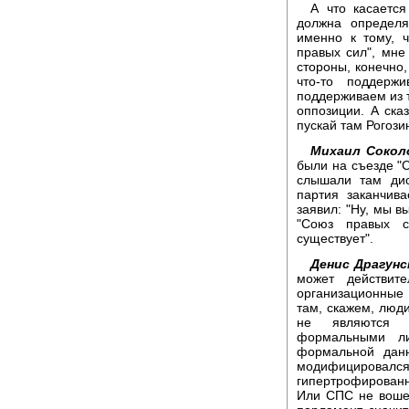
А что касается
должна определя
именно к тому, 
правых сил", мне 
стороны, конечно
что-то поддерж
поддерживаем из т
оппозиции. А сказ
пускай там Рогози
Михаил Сокол
были на съезде "С
слышали там дис
партия заканчив
заявил: "Ну, мы 
"Союз правых с
существует".
Денис Драгунс
может действите
организационные 
там, скажем, люд
не являются п
формальными л
формальной дан
модифицировался,
гипертрофированн
Или СПС не вошел