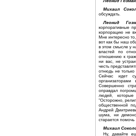
Леонид Гозман
Михаил Сокол
обсуждать.
Леонид Гозм
корпоративные пр
корпорацию не вх
Мне интересно то,
вот как бы наш об
в этом смысле у н
властей по отн
отношению к граж
ни вас, не устра
честь представлят
отнюдь не только 
Сейчас идет су
организаторами 
Совершенно стр
оправдал погромщ
людей, которые
"Осторожно, религи
общественной по
Андрей Дмитриеви
шума, ни демонс
старается помочь 
Михаил Сокол
Ну, давайте е