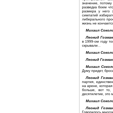
значение, потому ч
разведка боем что
размера у него э
симпатий избират
либерального прое
жизнь не кончаетс
Михаил Сокол
Леонид Гозман
в 1999-ом году то
скрывали...
Михаил Сокол
Леонид Гозман
Михаил Сокол
Думу придет, брос
Леонид Гозман
партия, единствен
на арене, которая
больше, вот то,
десятилетие, это 
Михаил Сокол
Леонид Гозман
Говорилось многое