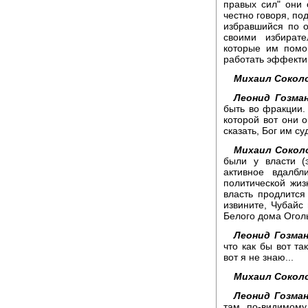
правых сил" они 
честно говоря, под
избравшийся по о
своими избират
которые им помо
работать эффектив
Михаил Сокол
Леонид Гозман
быть во фракции. 
которой вот они о
сказать, Бог им су
Михаил Сокол
были у власти (
активное вдалбл
политической жиз
власть продлится
извините, Чубайс
Белого дома Оголь
Леонид Гозман
что как бы вот та
вот я не знаю...
Михаил Сокол
Леонид Гозман
там, по-видимом