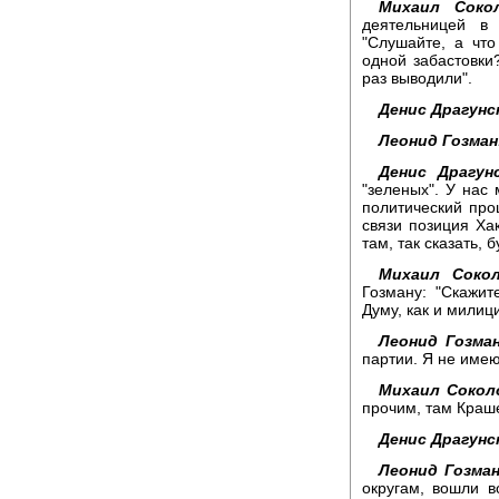
Михаил Сокол
деятельницей в
"Слушайте, а чт
одной забастовки
раз выводили".
Денис Драгунс
Леонид Гозман
Денис Драгунс
"зеленых". У нас 
политический про
связи позиция Ха
там, так сказать, 
Михаил Сокол
Гозману: "Скажит
Думу, как и милиц
Леонид Гозман
партии. Я не имею
Михаил Сокол
прочим, там Краше
Денис Драгунс
Леонид Гозман
округам, вошли 