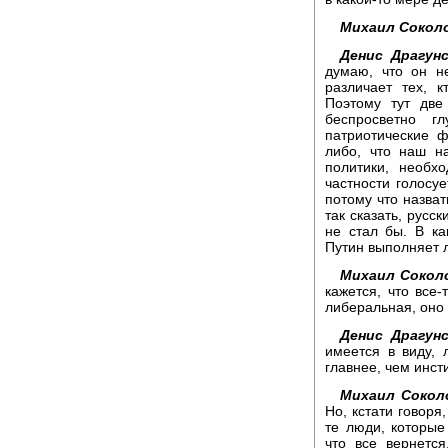
Михаил Сокол
Денис Драгунс
думаю, что он н
различает тех, к
Поэтому тут две
беспросветно г
патриотические 
либо, что наш н
политики, необх
частности голосуе
потому что назват
так сказать, русс
не стал бы. В ка
Путин выполняет 
Михаил Сокол
кажется, что все
либеральная, оно 
Денис Драгунс
имеется в виду,
главнее, чем инст
Михаил Сокол
Но, кстати говоря
те люди, которые
что все вернется