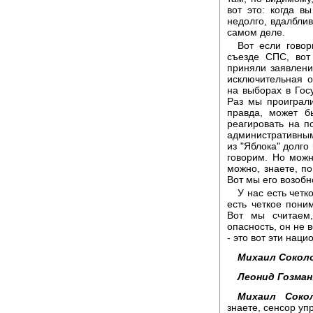
вот это: когда в
недолго, вдалблив
самом деле.
Вот если говор
съезде СПС, вот
приняли заявлени
исключительная о
на выборах в Гос
Раз мы проиграли
правда, может б
реагировать на п
административным
из "Яблока" долго
говорим. Но можн
можно, знаете, по
Вот мы его возоб
У нас есть четк
есть четкое поним
Вот мы считаем
опасность, он не 
- это вот эти наци
Михаил Сокол
Леонид Гозман
Михаил Сокол
знаете, сенсор уп