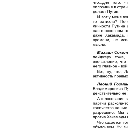
что...для того, 
оппозиция в стран
делает Путин.
И вот у меня во
то затихли? По
личности Путина 
нас в основном го
даже Хакамада, 
времени, не исп
мысли.
Михаил Сокол
пейджеру тоже,
впечатление, что
него главное - вой
Вот, ну, что, 
активность правых 
Леонид Гозман
Владимировича Пут
действительно не 
А голосование 
партии раскола-т
количество наших
разрешено. Мы з
против Хакамады и
Что касается тог
объясняем. Ну, зн