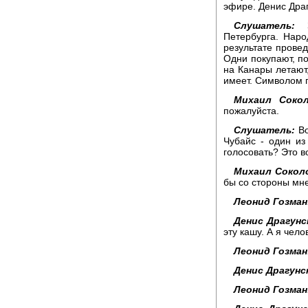
эфире. Денис Драг
Слушатель:
Зд
Петербурга. Наро
результате провед
Одни покупают, по
на Канары летают,
имеет. Символом п
Михаил Сокол
пожалуйста.
Слушатель:
Во
Чубайс - один из 
голосовать? Это в
Михаил Сокол
бы со стороны мне
Леонид Гозман
Денис Драгунс
эту кашу. А я чел
Леонид Гозман
Денис Драгунс
Леонид Гозман