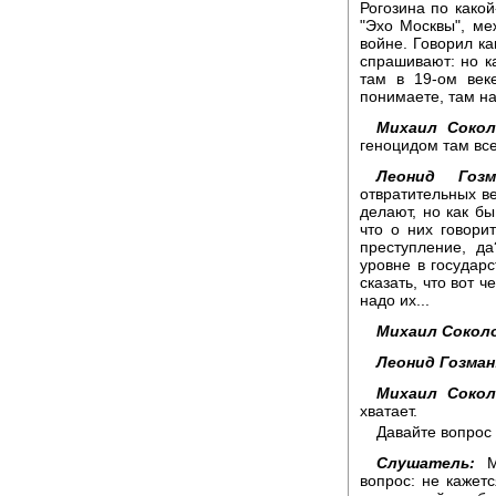
Рогозина по какой
"Эхо Москвы", ме
войне. Говорил ка
спрашивают: но ка
там в 19-ом веке
понимаете, там на
Михаил Сокол
геноцидом там все
Леонид Гозм
отвратительных ве
делают, но как бы
что о них говорит
преступление, д
уровне в государс
сказать, что вот ч
надо их...
Михаил Сокол
Леонид Гозман
Михаил Сокол
хватает.
Давайте вопрос
Слушатель:
Ми
вопрос: не кажетс