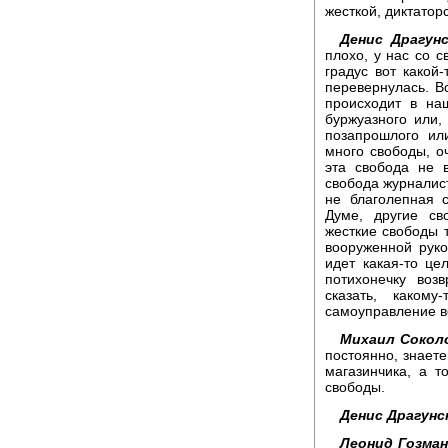
жесткой, диктатор
Денис Драгунс
плохо, у нас со с
градус вот какой-
перевернулась. В
происходит в на
буржуазного или, 
позапрошлого ил
много свободы, о
эта свобода не 
свобода журналиста
не благолепная 
Думе, другие св
жесткие свободы т
вооруженной руко
идет какая-то це
потихонечку воз
сказать, каком
самоуправление в
Михаил Сокол
постоянно, знаете
магазинчика, а т
свободы.
Денис Драгунс
Леонид Гозман