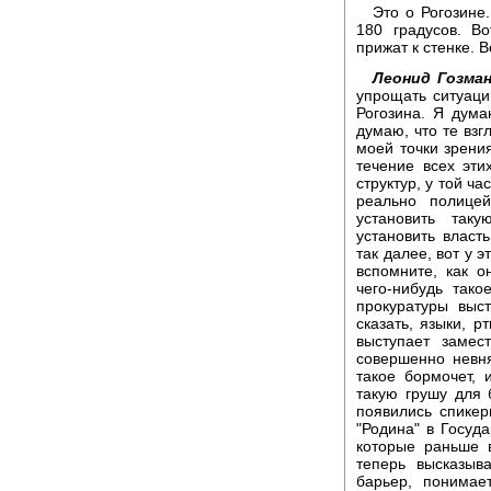
Это о Рогозине
180 градусов. Во
прижат к стенке. В
Леонид Гозман
упрощать ситуаци
Рогозина. Я дума
думаю, что те взг
моей точки зрения
течение всех эти
структур, у той ч
реально полице
установить таку
установить власт
так далее, вот у 
вспомните, как о
чего-нибудь так
прокуратуры выс
сказать, языки, 
выступает замес
совершенно невня
такое бормочет,
такую грушу для 
появились спикер
"Родина" в Госуд
которые раньше 
теперь высказы
барьер, понимае