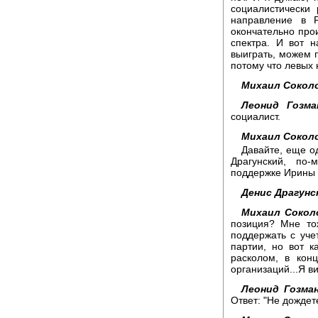
социалистически
направление в Р
окончательно прои
спектра. И вот 
выиграть, можем 
потому что левых 
Михаил Сокол
Леонид Гозма
социалист.
Михаил Сокол
Давайте, еще од
Драгунский, по
поддержке Ирины 
Денис Драгунс
Михаил Сокол
позиция? Мне то
поддержать с уче
партии, но вот ка
расколом, в кон
организаций...Я в
Леонид Гозман
Ответ: "Не дождет