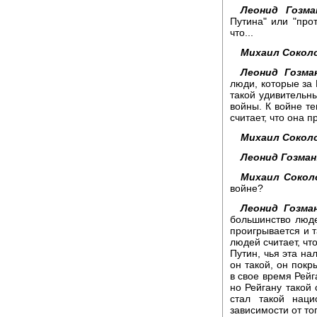
Леонид Гозма
Путина" или "прот
что...
Михаил Сокол
Леонид Гозма
люди, которые за 
такой удивительн
войны. К войне те
считает, что она п
Михаил Сокол
Леонид Гозман
Михаил Сокол
войне?
Леонид Гозман
большинство люде
проигрывается и т
людей считает, чт
Путин, чья эта на
он такой, он пок
в свое время Рейг
но Рейгану такой 
стал такой нац
зависимости от тог