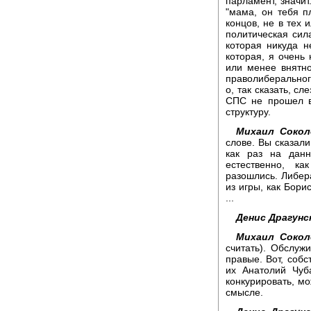
парламент, значит
"мама, он тебя п
концов, не в тех 
политическая сила
которая никуда н
которая, я очень
или менее внятно
праволиберального
о, так сказать, сл
СПС не прошел в 
структуру.
Михаил Сокол
слове. Вы сказали
как раз на дан
естественно, к
разошлись. Либер
из игры, как Бори
...
Денис Драгунс
Михаил Сокол
считать). Обслужи
правые. Вот, собс
их Анатолий Чуб
конкурировать, мо
смысле.