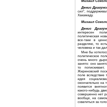
Михаил Сокол
Денис Драгунс
сил", поддержива
Хакамаду.
Михаил Сокол
Денис Драгун
интересен пол
политическая нови
все-таки в ценн
разделяю, то ест
человека и так да
Мне бы хотелось
политическое пол
очень много дыро
занято: оно занят
то попискивает
Жириновский поск
поле вследствие т
идея социализм
окончательно на т
появится внятног
какого-нибудь дви
совершенно нет ра
вообще, на само
схватиться за голо