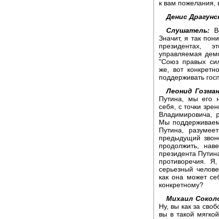
к вам пожелания, 
Денис Драгунс
Слушатель:
Во
Значит, я так пон
президентах, э
управляемая демо
"Союз правых си
же, вот конкрет
поддерживать гос
Леонид Гозман
Путина, мы его 
себя, с точки зр
Владимировича, 
Мы поддерживаем 
Путина, разумее
предыдущий звоно
продолжить, нав
президента Путина
противоречия. Я
серьезный человек
как она может се
конкретному?
Михаил Сокол
Ну, вы как за своб
вы в такой мягкой