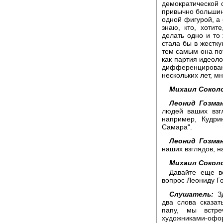
демократической 
привычно большин
одной фигурой, а 
знаю, кто, хотит
делать одно и то
стала бы в жестку
тем самым она по
как партия идеоло
дифференцирован
нескольких лет, мн
Михаил Сокол
Леонид Гозман
людей ваших взг
например, Кудри
Самара".
Леонид Гозман
наших взглядов, н
Михаил Сокол
Давайте еще в
вопрос Леониду Го
Слушатель:
Зд
два слова сказат
папу, мы встр
художниками-офо