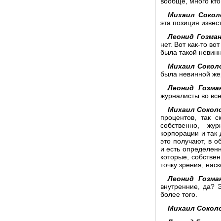
вообще, много кто
Михаил Сокол
эта позиция извес
Леонид Гозман
нет. Вот как-то в
была такой невинн
Михаил Сокол
была невинной жер
Леонид Гозма
журналисты во все
Михаил Сокол
процентов, так с
собственно, жу
корпорации и так 
это получают, в о
и есть определен
которые, собствен
точку зрения, нас
Леонид Гозма
внутренние, да? 
более того.
Михаил Сокол