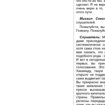
что кто-то из тех,
сделает. Я не вер
очень верю в то,
этого пути.
Михаил Сокол
слушателей.
Пожалуйста, вы
Гозману. Пожалуйс
Слушатель:
Мо
даже присоедини
систематически 
хотя сама стою н
вам сказать, чт
подобного рода - 
И вот в сегодняш
первых, вы при
голосования. Эт
Хакамаду, такую
открыто не подде
сама выдвигает св
Вы прекрасно зна
такие заявления 
прессе высказы
крупного капитала
страны. Правиль
регионы передад
даже, как вы назы