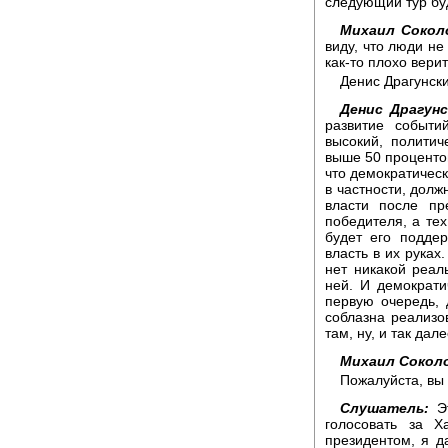
следующий тур бу
Михаил Сокол
виду, что люди не
как-то плохо верит
Денис Драгунск
Денис Драгунс
развитие событи
высокий, политич
выше 50 процентов
что демократическ
в частности, долж
власти после пр
победителя, а тех
будет его поддер
власть в их руках
нет никакой реал
ней. И демократи
первую очередь, 
соблазна реализо
там, ну, и так дале
Михаил Сокол
Пожалуйста, вы
Слушатель:
Эт
голосовать за Х
президентом, я д