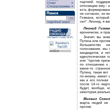
партией, поддер
Спорт
>
оппозицию ему - н
Спецпрограммы
>
есть формирование
не согласен, но м
Гозмана, который
сил". Леонид, я в
подробный запрос
Леонид Гозман
иронически, и пра
Значит, вы зна
Поставьте ссылку на РС
Путина или проти
большинство н
голосование, мы
кандидатов, и н
идеологическая п
или "против през
по отношению к 
какое-то странно
Путину, такая вот
по-моему, имеет 
как и его полная
после 14-го март
будет, вообще, к
некоторая реальнос
Михаил Сокол
марта людей не б
против.