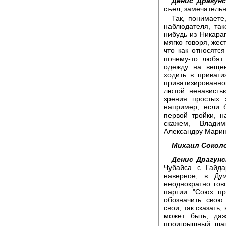
Денис Драгунс
съел, замечательн
Так, понимаете
наблюдателя, так
нибудь из Никараг
мягко говоря, жес
что как относятс
почему-то любят
одежду на вещев
ходить в приват
приватизированно
лютой ненавистью
зрения простых 
например, если 
первой тройки, 
скажем, Влади
Александру Марин
Михаил Сокол
Денис Драгунс
Чубайса с Гайд
наверное, в Ду
неоднократно гов
партии "Союз п
обозначить свою
свои, так сказать
может быть, да
проигрышный шаг