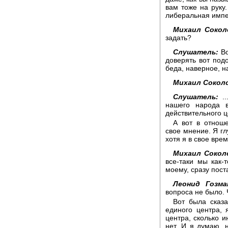
вам тоже на руку
либеральная импе
Михаил Сокол
задать?
Слушатель:
Во
доверять вот под
беда, наверное, н
Михаил Сокол
Слушатель:
..
нашего народа 
действительного ц
А вот в отнош
свое мнение. Я гл
хотя я в свое врем
Михаил Сокол
все-таки мы как-
моему, сразу пост
Леонид Гозма
вопроса не было. 
Вот была сказа
единого центра, 
центра, сколько и
нет. И я думаю, 