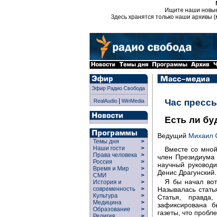
Ищите наши новы
Здесь хранятся только наши архивы (
Эфир Радио Свобода
|
Час пресс
RealAudio
WinMedia
Есть ли бу
Ведущий
Михаил 
Темы дня
>
Наши гости
>
Вместе со мной
Права человека
>
член Президиума 
Россия
>
научный руководи
Время и Мир
>
Денис Драгунский.
СМИ
>
Я бы начал вот
История и
>
Называлась стать
современность
>
Культура
>
Статья, правда
Медицина
>
зафиксирована б
Образование
>
газеты, что пробл
Религия
>