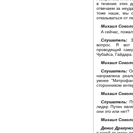
в течение этих 
отвечаем за неуда
тоже наше, мы о
отказываться от л
Михаил Сокол
А сейчас, пожал
Слушатель:
Зд
вопрос. Я вот 
проводящий саму
Чубайса, Гайдара.
Михаил Сокол
Слушатель:
Он
направлена реал
умнее "Митрофан
сторонником инте
Михаил Сокол
Слушатель:
Пу
лидер Путин явля
они это или нет?
Михаил Сокол
Денис Драгунс
в какой-то мере де