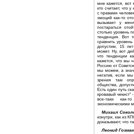
мне кажется, вот 
кто считает, что 
с правами человек
эмоций как-то ото
вызывает у мен
постараться ото
столько уровень п
тенденция. Вот 
сравнить уровень
допустим, 15 лет
может. Ну, вот де
что тенденции к
кажется, что мы 
Россию от Советск
мы можем, а знач
негатив, если мы 
зрения там опр
общества, допусти
Есть один путь ска
кровавый чекист" -
все-таки как-т
экономическими м
Михаил Сокол
изнутри, как из КП
доказывают, что та
Леонид Гозман