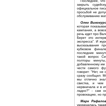
Последнее, что
закрыть судейс
официальное пись
просьбой не допу
обслуживанию матч
Олег Винокуро
которая показывае
кампания, а вовсе
речь идет про Ва
Берет это интер
экспресса". И жур
высказывания пр
кубковом финале
последние минут
такой вопрос Си
полторы минуты
добавленному им ж
чести самого фу
говорит: "Нет, не
сразу сообщил. Мо
мы отлично знал
свистка, и чем
нервничала и в и
ладно?" - сам о
провокацию, но пр
Марк Рафалов
укоренилась такая