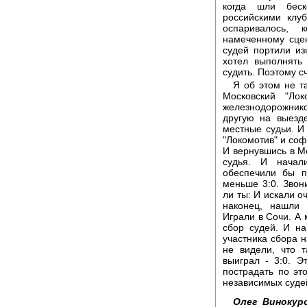
когда шли беск
российскими клу
оспаривалось, 
намеченному сцен
судей портили из
хотел выполнять
судить. Поэтому сч
Я об этом не т
Московский "Ло
железнодорожников
другую на выезд
местные судьи. И
"Локомотив" и соф
И вернувшись в Мо
судья. И начал
обеспечили бы п
меньше 3:0. Звон
ли ты: И искали о
наконец, нашли 
Играли в Сочи. А
сбор судей. И на
участника сбора н
не видели, что 
выиграл - 3:0. 
пострадать по это
независимых судей
Олег Винокур