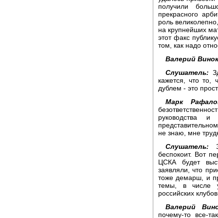
получили больш
прекрасного арб
роль великолепно,
на крупнейших мат
этот факс публику
том, как надо отно
Валерий Винок
Слушатель:
Зд
кажется, что то,
дублем - это прос
Марк Рафало
безответственно
руководства и
представительном
не знаю, мне труд
Слушатель:
Зд
беспокоит. Вот п
ЦСКА будет выс
заявляли, что при
тоже демарш, и п
темы, в числе 
российских клубов 
Валерий Вино
почему-то все-т