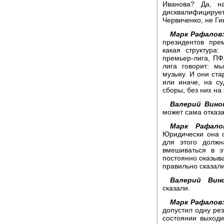
Иванова? Да, н
дисквалифициру
Червиченко, не Ги
Марк Рафалов
президентов пре
какая структура
премьер-лига, ПФ
лига говорит: м
музыку. И они ста
или иначе, на с
сборы, без них на
Валерий Вино
может сама отказ
Марк Рафало
Юридически она с
для этого должн
вмешиваться в э
постоянно оказыва
правильно сказали
Валерий Вино
сказали.
Марк Рафалов
допустил одну рез
состоянии выходи