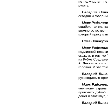
не получается, но
ругать.
Валерий Вино
сегодня и говорим
Марк Рафалов
ошибок, так же, к
вполне естествен
который присутств
Олег Винокуро
Марк Рафалов
подлинной незави
скажем, в том же 
на Кубке Содружес
А Левников стои
головой. И это тож
Валерий Вино
руководителя пре
Марк Рафалов
чемпиону страны
привозить дубль? 
денег в этот клуб,
Валерий Винок