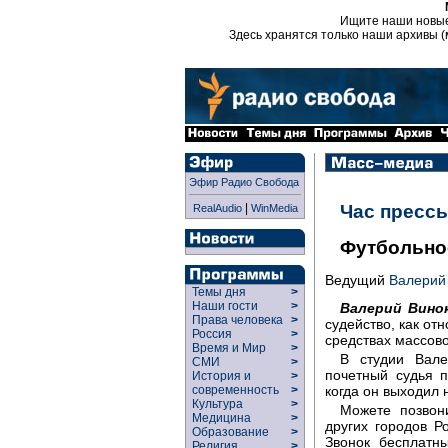
Ищите наши новы
Здесь хранятся только наши архивы (
Эфир Радио Свобода
|
Час пресс
RealAudio
WinMedia
Футбольно
Ведущий
Валерий
Темы дня
>
Наши гости
>
Валерий Винок
Права человека
>
судейство, как от
Россия
>
средствах массов
Время и Мир
>
В студии Вале
СМИ
>
почетный судья 
История и
>
когда он выходил 
современность
>
Культура
>
Можете позвон
Медицина
>
других городов Р
Образование
>
Звонок бесплатн
Религия
>