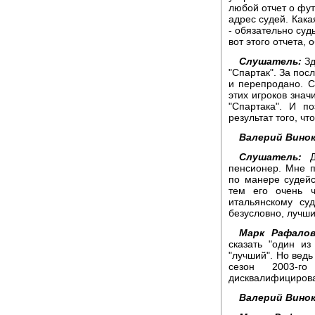
любой отчет о фу
адрес судей. Кака
- обязательно суд
вот этого отчета, 
Слушатель:
Зд
"Спартак". За пос
и перепродано. С
этих игроков зна
"Спартака". И по
результат того, ч
Валерий Винок
Слушатель:
До
пенсионер. Мне п
по манере судейс
тем его очень 
итальянскому су
безусловно, лучши
Марк Рафалов
сказать "один из
"лучший". Но ведь
сезон 2003-г
дисквалифициров
Валерий Винок