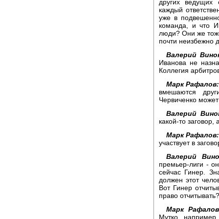
других ведущих 
каждый ответстве
уже в подвешенно
команда, и что И
люди? Они же тоже
почти неизбежно 
Валерий Вино
Иванова не назна
Коллегия арбитро
Марк Рафалов:
вмешаются друг
Червиченко может 
Валерий Вино
какой-то заговор,
Марк Рафалов
участвует в загово
Валерий Вино
премьер-лиги - он
сейчас Гинер. Зн
должен этот чело
Вот Гинер отчиты
право отчитывать
Марк Рафалов
Мутко, например