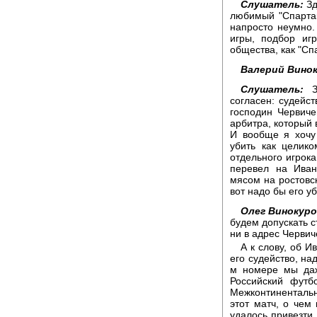
Слушатель:
Зд
любимый "Спартак"
напросто неумно.
игры, подбор игр
общества, как "Спа
Валерий Винок
Слушатель:
Зд
согласен: судейс
господин Червиче
арбитра, который 
И вообще я хочу
убить как целико
отдельного игрока
перевел на Иван
мясом на ростовс
вот надо бы его уб
Олег Винокуро
будем допускать с
ни в адрес Червич
А к слову, об И
его судейство, на
м номере мы даж
Российский футб
Межконтиненталь
этот матч, о чем 
удалось привезти