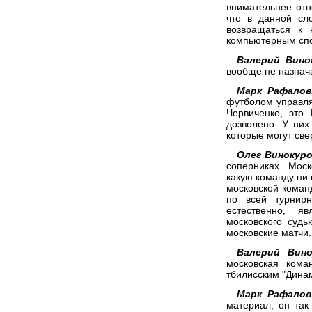
внимательнее отно
что в данной сл
возвращаться к 
компьютерным спо
Валерий Вино
вообще не назнач
Марк Рафалов
футболом управляе
Червиченко, это 
дозволено. У них
которые могут све
Олег Винокуро
соперниках. Моск
какую команду ни 
московской команд
по всей турнирн
естественно, я
московского судь
московские матчи.
Валерий Вино
московская кома
тбилисским "Динам
Марк Рафалов
материал, он так