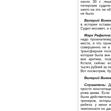
около 30 с лиш
питерские судил
никто на это не о
не было.
Валерий Винок
в истории остава
Судил москвич, и х
Марк Рафалов
надо проанализир
месте, и что про
совершенно не в 
трансферная поли
которая была вне
вне критики, по
Кстати, сейчас 
тысяч рублей за п
Вот посмотрим, бу
Валерий Винок
Слушатель:
До
просто констатаци
рожа крива. Если 
была действитель
тренеров, котор
ребята: у меня 
чемпионате он даж