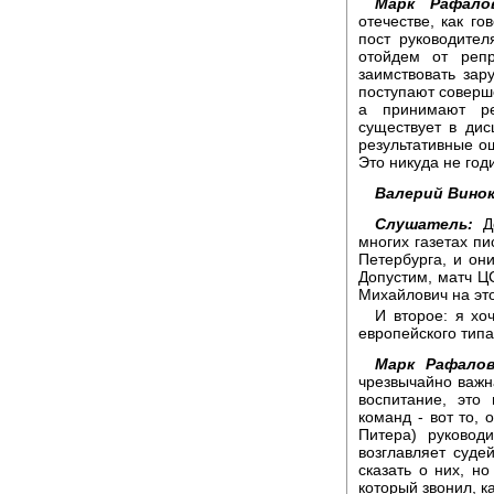
Марк Рафало
отечестве, как го
пост руководител
отойдем от реп
заимствовать зар
поступают соверше
а принимают р
существует в дис
результативные о
Это никуда не год
Валерий Винок
Слушатель:
До
многих газетах пи
Петербурга, и он
Допустим, матч ЦС
Михайлович на эт
И второе: я хо
европейского типа
Марк Рафалов
чрезвычайно важна
воспитание, это
команд - вот то, 
Питера) руковод
возглавляет суде
сказать о них, н
который звонил, к