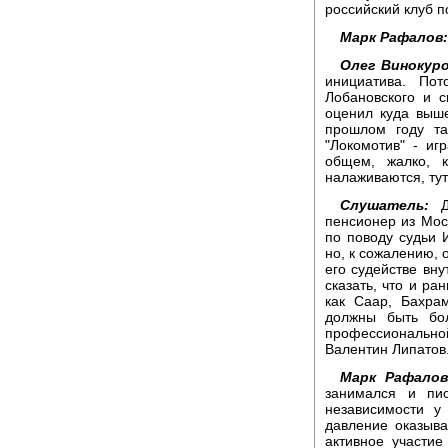
российский клуб п
Марк Рафалов:
Олег Винокуро
инициатива. По
Лобановского и с
оценил куда выше
прошлом году та
"Локомотив" - и
общем, жалко, к
налаживаются, тут
Слушатель:
До
пенсионер из Моск
по поводу судьи 
но, к сожалению, 
его судействе вну
сказать, что и ра
как Саар, Бахра
должны быть бо
профессионально
Валентин Липатов
Марк Рафалов
занимался и пи
независимости у
давление оказыва
активное участи