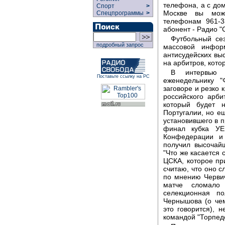
телефона, а с дом
Спорт
>
Москве вы мож
Спецпрограммы
>
телефонам 961-33
абонент - Радио "
Футбольный сез
подробный запрос
массовой инфор
антисудейских вы
на арбитров, кото
В интервью А
Поставьте ссылку на РС
еженедельнику "
заговоре и резко 
российского арби
который будет 
Португалии, но е
установившего в 
финал кубка УЕ
Конфедерации и
получил высочайш
"Что же касается 
ЦСКА, которое пр
считаю, что оно с
по мнению Червич
матче сломало
селекционная п
Чернышова (о чем
это говорится), 
командой "Торпедо