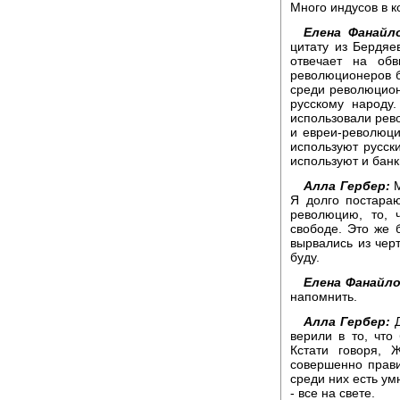
Много индусов в к
Елена Фанайло
цитату из Бердяев
отвечает на обв
революционеров б
среди революцион
русскому народу
использовали рев
и евреи-революци
используют русски
используют и банк
Алла Гербер:
М
Я долго постараю
революцию, то,
свободе. Это же б
вырвались из чер
буду.
Елена Фанайло
напомнить.
Алла Гербер:
Д
верили в то, что
Кстати говоря, 
совершенно правил
среди них есть ум
- все на свете.