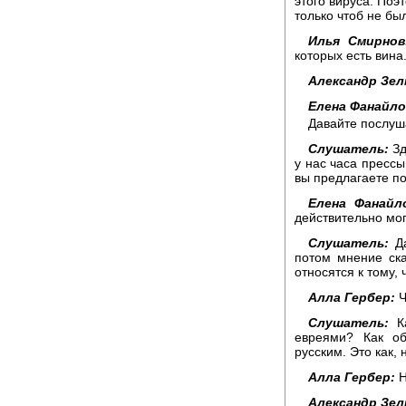
этого вируса. Поэ
только чтоб не бы
Илья Смирнов
которых есть вина
Александр Зел
Елена Фанайло
Давайте послуш
Слушатель:
Зд
у нас часа прессы
вы предлагаете по
Елена Фанайл
действительно мог
Слушатель:
Да
потом мнение ска
относятся к тому,
Алла Гербер:
Ч
Слушатель:
Ка
евреями? Как об
русским. Это как,
Алла Гербер:
Н
Александр Зел