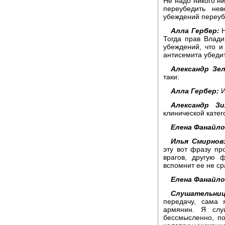
Не надо никого н
переубедить не
убеждений переуб
Алла Гербер:
Н
Тогда прав Влади
убеждений, что 
антисемита убеди
Александр Зел
таки:
Алла Гербер:
И
Александр З
клинической катег
Елена Фанайло
Илья Смирнов
эту вот фразу пр
врагов, другую 
вспомнит ее не сра
Елена Фанайло
Слушательни
передачу, сама
армянин. Я слу
бессмысленно, по