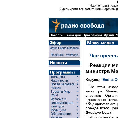
Ищите наши новы
Здесь хранятся только наши архивы (
Эфир Радио Свобода
|
Час пресс
RealAudio
WinMedia
Реакция м
министра М
Темы дня
>
Ведущая
Елена Ф
Наши гости
>
Права человека
>
На этой недел
Россия
>
министра Малай
Время и Мир
>
участниц Орган
СМИ
>
История и
>
однозначно клас
современность
>
обсуждают также р
Культура
>
прежде всего, ре
Медицина
>
Джорджа Буша.
Образование
>
Я собираюсь р
Религия
>