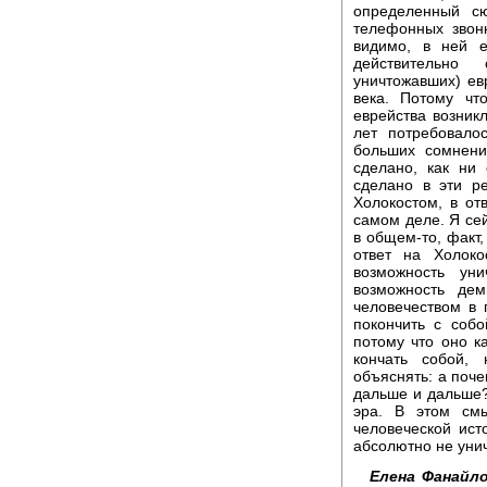
определенный с
телефонных звонк
видимо, в ней е
действительно
уничтожавших) ев
века. Потому чт
еврейства возник
лет потребовало
больших сомнени
сделано, как ни
сделано в эти р
Холокостом, в от
самом деле. Я сей
в общем-то, факт,
ответ на Холоко
возможность ун
возможность дем
человечеством в
покончить с соб
потому что оно к
кончать собой,
объяснять: а поче
дальше и дальше?
эра. В этом см
человеческой ист
абсолютно не уни
Елена Фанайло