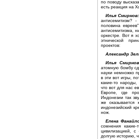
по поводу высказ
есть реакция на Х
Илья Смирнов:
антисемитизм? -
половина евреев"
антисемитизма, ни
оркестре. Вот я х
этнической при
проектов:
Александр Зел
Илья Смирнов
атомную бомбу сде
науки немножко п
в эти вот игры, п
какие-то народы, 
что вот для нас ев
Европе, где пр
Индонезии так зву
же оказывается 
индонезийский кр
нож.
Елена Фанайло
сомнения какие-
цивилизацией, с
долгую историю, ч