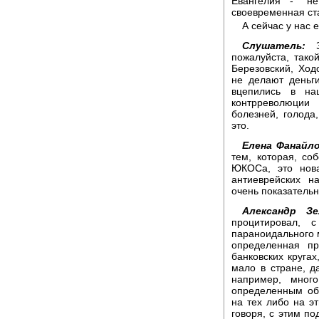
Евангелия - "н
своевременная ст
А сейчас у нас 
Слушатель:
Зд
пожалуйста, тако
Березовский, Ход
не делают деньг
вцепились в на
контрреволюции
болезней, голода
это.
Елена Фанайло
тем, которая, со
ЮКОСа, это нова
антиеврейских н
очень показательн
Александр Зе
процитировал, с
параноидального м
определенная пр
банковских кругах
мало в стране, да
например, мног
определенным об
на тех либо на эт
говоря, с этим по