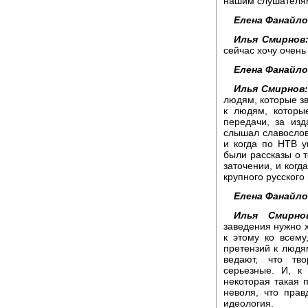
нашим слушателя
Елена Фанайло
Илья Смирнов
сейчас хочу очень
Елена Фанайло
Илья Смирнов
людям, которые зв
к людям, которы
передачи, за изд
слышал славослови
и когда по НТВ у
были рассказы о т
заточении, и когд
крупного русского
Елена Фанайло
Илья Смирно
заведения нужно х
к этому ко всему
претензий к людям
ведают, что тв
серьезные. И, к
некоторая такая 
неволя, что прав
идеология.