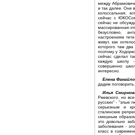
между Абрамовиче
и так далее. Они 
колоссальная, к
сейчас с ЮКОСом
сейчас не обсужда
массированная:
безусловно, ан
настроениям тети
живут, как хотело
которого там два
поэтому у Ходорков
сейчас сделал та
каждую школу -
совершенно школ
интересно.
Елена Фанайло
дадим поговорить.
Илья Смирнов
Ржевского, но вс
русских" - "злые л
серьезным и кр
сталинские репрес
смешным образом 
это довольно за
заболевания - эт
класс в современн