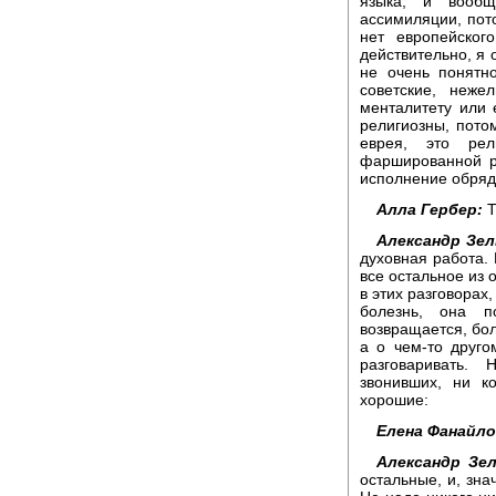
языка, и вооб
ассимиляции, пото
нет европейског
действительно, я 
не очень понятн
советские, неже
менталитету или 
религиозны, потом
еврея, это рел
фаршированной ры
исполнение обряд
Алла Гербер:
Т
Александр Зел
духовная работа. 
все остальное из 
в этих разговорах,
болезнь, она п
возвращается, бол
а о чем-то друг
разговаривать.
звонивших, ни к
хорошие:
Елена Фанайло
Александр Зел
остальные, и, знач