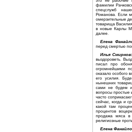
это не рабочие 
фамилии Рачковск
спецслужб наше
Романова. Если м
омерзительные де
товарища Василия 
в новые Карлы М
далее.
Елена Фанайл
перед смертью по
Илья Смирнов
выздороветь. Вызд
писал про обоня
огромнейшими по
оказало особого в
его усилия. Буд
нынешних товарищ
сами не будем и
вопросы простые и
часто соприкасают
сейчас, когда и с
какой там проце
процентов воцерк
продажа мяса в 
религиозные проти
Елена Фанайло