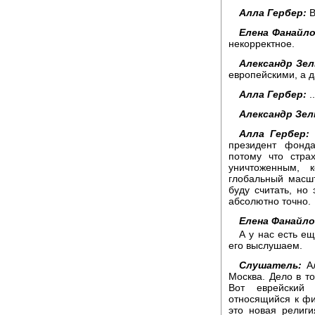
Алла Гербер:
В
Елена Фанайло
некорректное.
Александр Зел
европейскими, а д
Алла Гербер:
.
Александр Зел
Алла Гербер:
президент фонда
потому что стра
уничтоженным, 
глобальный масшт
буду считать, но 
абсолютно точно.
Елена Фанайло
А у нас есть е
его выслушаем.
Слушатель:
Ал
Москва. Дело в то
Вот еврейский 
относящийся к фи
это новая религия