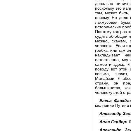
довольно типичн
поскольку это яв
там, может быть,
почему. Но дело в
лакмусовая бума
исторические про
Поэтому как раз 
судить об общей н
можно, скажем, 
человека. Если э
грибка, или там з
накладывает не
естественно, мен
самое и здесь. Я
поводу вот этой 
весьма, значит
Малайзии. Я абсо
страну, он пре
большинства, ка
человеку этой стр
Елена Фанайло
молчание Путина 
Александр Зел
Алла Гербер:
Д
Александр Зе