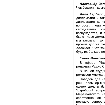
Александр Зел
Чемберлен - друго
Алла Гербер:
Д
дипломатии и так
дипломатия конч
вопросы, люди ж
сегодняшней си
возбуждается, и 
было главе демокр
мы таковым, так 
прожив долгие год
Холокост и что та
буду их больше по
Елена Фанайло
В эфире "Час
редакции Радио С
В нашей студии
режиссер Алексан
Поводом для на
речь премьер-м
самом деле я бы
"Еврейский вопр
Мережковского, н
собственно, он 
поставил вопрос 