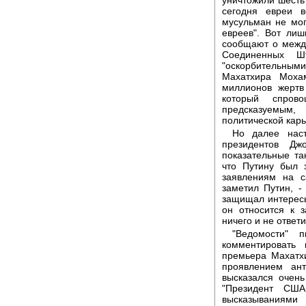
сегодня евреи 
мусульман не мог
евреев". Вот ли
сообщают о между
Соединенных Ш
"оскорбительным
Махатхира Моха
миллионов жертв 
который спров
предсказуемым
политической кар
Но далее наст
президентов Д
показательные так
что Путину был 
заявлениям на с
заметил Путин, -
защищал интересы
он относится к 
ничего и не ответи
"Ведомости" 
комментировать
премьера Махатх
проявлением ант
высказался очень
"Президент США
высказываниям