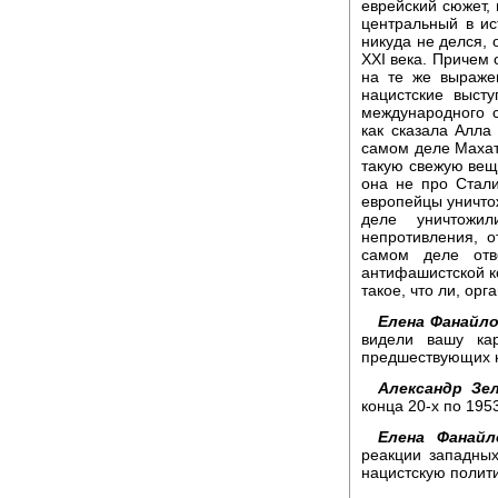
еврейский сюжет, 
центральный в ис
никуда не делся,
ХХI века. Причем 
на те же выраже
нацистские выст
международного с
как сказала Алла
самом деле Махат
такую свежую вещь
она не про Стали
европейцы уничто
деле уничтожи
непротивления, о
самом деле отве
антифашистской ко
такое, что ли, ор
Елена Фанайло
видели вашу кар
предшествующих н
Александр Зел
конца 20-х по 195
Елена Фанайл
реакции западны
нацистскую полити