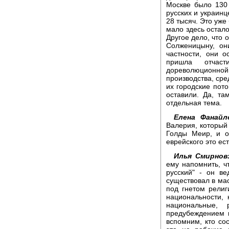
Москве было 130
русских и украинце
28 тысяч. Это уже 
мало здесь остало
Другое дело, что о
Солженицыну, он
частности, они о
пришла отчас
дореволюционной.
производства, сре
их городские пото
оставили. Да, т
отдельная тема.
Елена Фанайл
Валерия, который
Голды Меир, и о
еврейского это ес
Илья Смирнов
ему напомнить, чт
русский" - он в
существовал в ма
под гнетом религи
национальности, 
национальные, 
предубеждением 
вспомним, кто сос