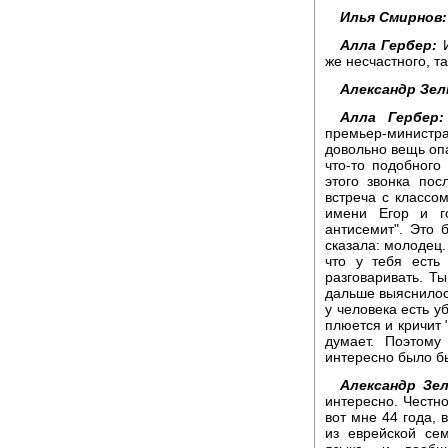
Илья Смирнов:
Алла Гербер:
И
же несчастного, т
Александр Зел
Алла Гербер:
премьер-министр
довольно вещь опа
что-то подобного
этого звонка по
встреча с классом
имени Егор и г
антисемит". Это 
сказала: молодец.
что у тебя есть
разговаривать. Ты
дальше выяснилось,
у человека есть у
плюется и кричит "
думает. Поэтому
интересно было бы
Александр Зел
интересно. Честно
вот мне 44 года, 
из еврейской се