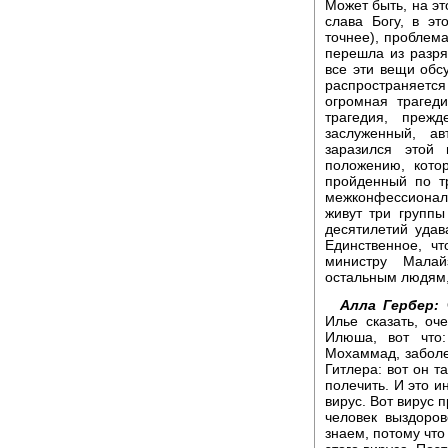
Может быть, на эт
слава Богу, в э
точнее), проблем
перешла из разря
все эти вещи обс
распространяется
огромная трагед
трагедия, преж
заслуженный, а
заразился этой
положению, кото
пройденный по т
межконфессионал
живут три группы
десятилетий удав
Единственное, чт
министру Малай
остальным людям,
Алла Гербер:
О
Илье сказать, оч
Илюша, вот что
Мохаммад, заболе
Гитлера: вот он т
полечить. И это и
вирус. Вот вирус 
человек выздоров
знаем, потому что