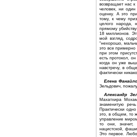
возвращает нас к 
человек, ни один
оценку. А это пр
тому, к чему при
целого народа, 
прямому убийству
18 миллионов. Эт
мой взгляд, содр
"нехорошо, мальчи
это все примерно 
при этом присутс
есть протокол, он
когда он уже выш
навстречу, в общ
фактически никако
Елена Фанайло
Зельдович, пожалу
Александр Зе
Махатхира Моха
знаменитую речь
Практически одно 
это, в общем, то 
управление миром,
то они, значит,
нацистской, фашис
Это первое. Любо