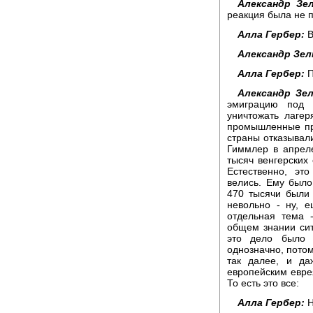
Александр Зел
реакция была не 
Алла Гербер:
В
Александр Зел
Алла Гербер:
П
Александр Зел
эмиграцию под 
уничтожать лагер
промышленные пр
страны отказывали
Гиммлер в апреле
тысяч венгерских 
Естественно, эт
велись. Ему было
470 тысячи были
невольно - ну, 
отдельная тема 
общем знании си
это дело было 
однозначно, потом
так далее, и д
европейским еврея
То есть это все:
Алла Гербер:
Н