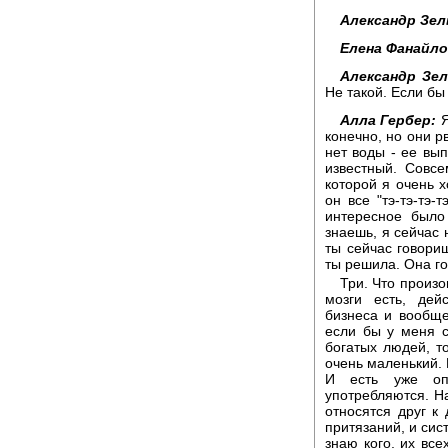
Александр Зел
Елена Фанайло
Александр Зел
Не такой. Если бы
Алла Гербер:
Я
конечно, но они р
нет воды - ее вып
известный. Совс
которой я очень х
он все "тэ-тэ-тэ-
интересное было
знаешь, я сейчас 
ты сейчас говори
ты решила. Она гов
Три. Что произо
мозги есть, дей
бизнеса и вообще 
если бы у меня с
богатых людей, т
очень маленький. П
И есть уже оп
употребляются. На
относятся друг к
притязаний, и сис
знаю кого, их все