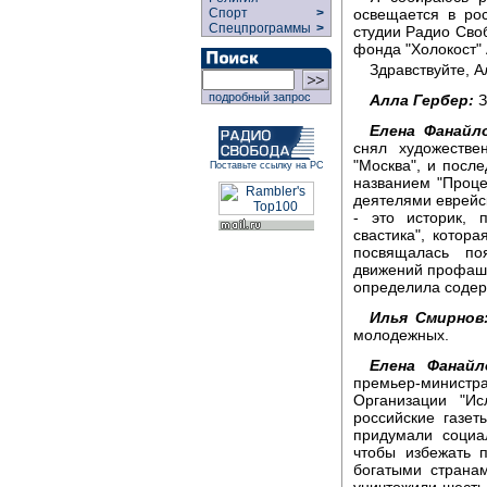
освещается в ро
Спорт
>
Спецпрограммы
>
студии Радио Своб
фонда "Холокост"
Здравствуйте, 
подробный запрос
Алла Гербер:
З
Елена Фанайло
снял художеств
"Москва", и посл
Поставьте ссылку на РС
названием "Процес
деятелями еврейск
- это историк, 
свастика", котор
посвящалась по
движений профаши
определила содер
Илья Смирнов
молодежных.
Елена Фанайл
премьер-министра
Организации "Ис
российские газет
придумали социа
чтобы избежать 
богатыми страна
уничтожили шесть