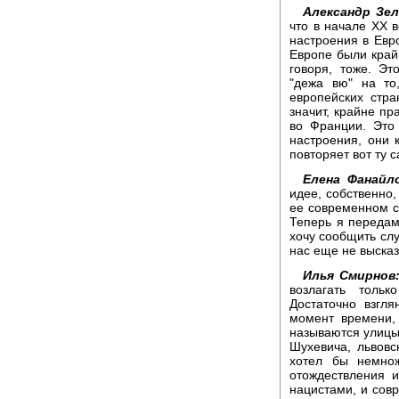
Александр Зел
что в начале ХХ 
настроения в Евро
Европе были крайн
говоря, тоже. Эт
"дежа вю" на то
европейских стра
значит, крайне пр
во Франции. Это 
настроения, они 
повторяет вот ту 
Елена Фанайл
идее, собственно,
ее современном со
Теперь я передам
хочу сообщить слу
нас еще не выска
Илья Смирнов
возлагать толь
Достаточно взгл
момент времени,
называются улицы
Шухевича, львовс
хотел бы немнож
отождествления 
нацистами, и сов