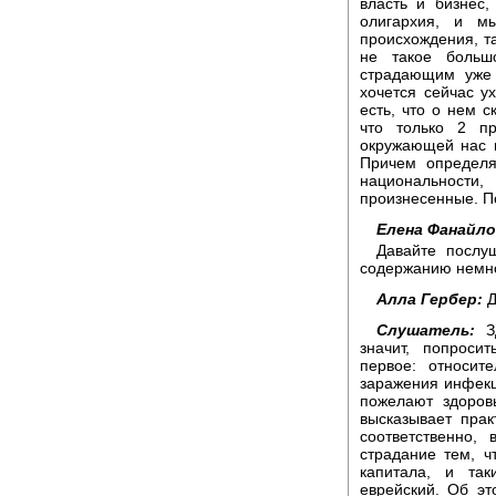
власть и бизнес,
олигархия, и м
происхождения, та
не такое больш
страдающим уже
хочется сейчас у
есть, что о нем с
что только 2 п
окружающей нас ц
Причем определя
национальности,
произнесенные. П
Елена Фанайло
Давайте послу
содержанию немно
Алла Гербер:
Д
Слушатель:
Зд
значит, попроси
первое: относит
заражения инфекц
пожелают здоров
высказывает прак
соответственно,
страдание тем, ч
капитала, и так
еврейский. Об эт