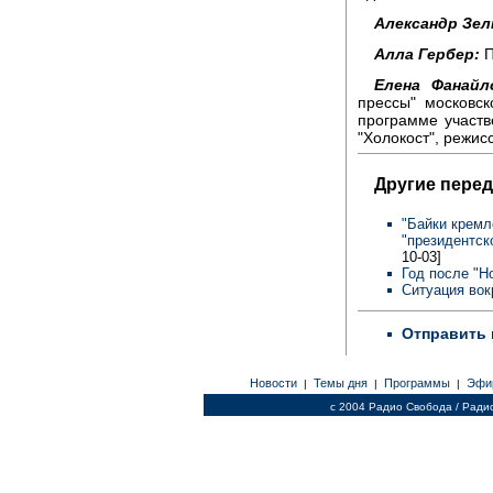
Александр Зел
Алла Гербер:
П
Елена Фанайл
прессы" московс
программе участв
"Холокост", режис
Другие перед
"Байки кремле
"президентск
10-03]
Год после "Н
Ситуация во
Отправить 
Новости
Темы дня
Программы
Эфи
|
|
|
c 2004 Радио Свобода / Ради