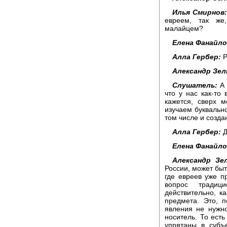
Илья Смирнов
евреем, так же
малайцем?
Елена Фанайло
Алла Гербер:
Р
Александр Зел
Слушатель:
А 
что у нас как-то
кажется, сверх 
изучаем буквально
том числе и созд
Алла Гербер:
Д
Елена Фанайло
Александр Зе
России, может быт
где евреев уже п
вопрос традиц
действительно, к
предмета. Это, п
явления не нужн
носитель. То есть
упрятаны в субъе