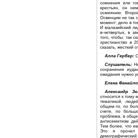
сомнения или гов
крестьян, он не
осмеянию. Второ
Освенцим не так с
момент: дело в то
И малазийский лид
в-четвертых, в з
того, чтобы: так 
христианство в 2
сказать, жесткий от
Алла Гербер:
О
Слушатель:
Но
сохранения иудаи
ожидания нужно ун
Елена Фанайло
Александр Зе
относится к тому 
тематикой, люде
общем-то, по бол
счете, по больш
проблема, в общем
антисемитизм дей
Тем более, что ев
Это я прочел 
демографический