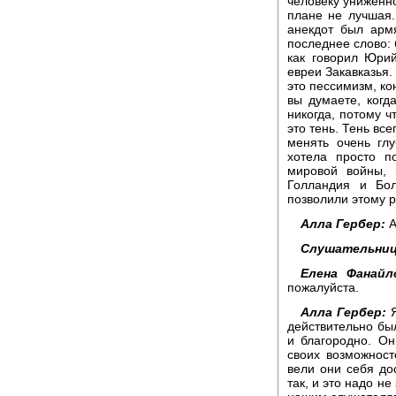
человеку униженно
плане не лучшая.
анекдот был арм
последнее слово: 
как говорил Юрий
евреи Закавказья. 
это пессимизм, кон
вы думаете, когд
никогда, потому чт
это тень. Тень вс
менять очень гл
хотела просто п
мировой войны, 
Голландия и Бол
позволили этому р
Алла Гербер:
А
Слушательни
Елена Фанайл
пожалуйста.
Алла Гербер:
Я
действительно бы
и благородно. Он
своих возможност
вели они себя дос
так, и это надо н