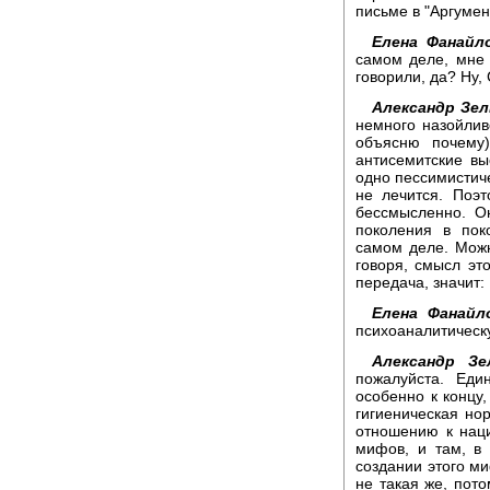
письме в "Аргумен
Елена Фанайло
самом деле, мне 
говорили, да? Ну,
Александр Зел
немного назойлив
объясню почему)
антисемитские вы
одно пессимистиче
не лечится. Поэ
бессмысленно. Он
поколения в пок
самом деле. Можн
говоря, смысл эт
передача, значит:
Елена Фанайл
психоаналитическу
Александр Зе
пожалуйста. Еди
особенно к концу,
гигиеническая нор
отношению к наци
мифов, и там, в 
создании этого миф
не такая же, пото