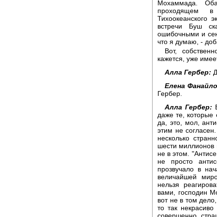
Мохаммада. Оба
проходящем в 
Тихоокеанского э
встречи Буш ск
ошибочными и сею
что я думаю, - доб
Вот, собствен
кажется, уже имее
Алла Гербер:
Д
Елена Фанайло
Гербер.
Алла Гербер:
В
даже те, которые 
да, это, мол, ант
этим не согласен
несколько странн
шести миллионов 
не в этом. "Антис
не просто антис
прозвучало в на
величайшей миро
нельзя реагирова
вами, господин М
вот не в том дело
то так некрасиво
совершенно стра