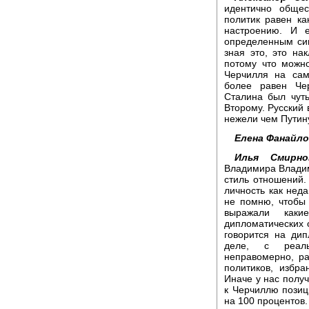
идентично общес
политик равен ка
настроению. И 
определенным сим
зная это, это на
потому что можно
Черчилля на сам
более равен Че
Сталина был чут
Второму. Русский 
нежели чем Путину
Елена Фанайло
Илья Смирно
Владимира Владим
стиль отношений. 
личность как неда
не помню, чтобы
выражали каки
дипломатических о
говорится на ди
деле, с реаль
неправомерно, ра
политиков, избр
Иначе у нас получ
к Черчиллю позиц
на 100 процентов.