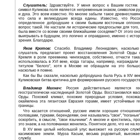
Слушатель:
Здравствуйте. У меня вопрос к Вашим гостям. 
символ Куликова поля является непременным знаком, символом ру
и духа. Это всем известно. Но многие забыли такое древнеславян
что сила и великодушие всегда едины. Известно, что Росс
определенное добродушие к своим бывшим восточным оппоне
вопрос такой. Не настали ли исторические предпосылки для того,
была вместе со всеми своими ближайшими соседями? От этого она
выигрывать в будущем, это логично и оправданно, именно с истор
зрения. Благодарю.
Яков Кротов:
Спасибо. Владимир Леонидович, насколько
слушатель предлагает проект восстановления Золотой Орды 
Кремля в роли преемника чингизидов, собственно, отчасти так
использовалась в XVI веке, когда татары, например, награждали 
титулом "белого", хотя в Москве не обращали на это большо
насколько я помню.
Как бы Вы сказали, насколько добродушна была Русь в XIV век
Куликовская битва критична для формирования русского государст
Владимир Махнач:
Россия действительно является геоп
геостратегически наследницей Золотой Орды. Восстановился ма
Орды. Похожий климат, похожие природные условия, похожа
окаймлена эта гигантская Евразия горами, имеет устойчивые г
границы.
Что касается отношений, русские имели хорошие отношения 
половцами, турками, берендеями, они назывались "свои", "поганые
оскорбить, в смысле, "свои язычники". А многие и крестились, пр
это знаем, а на половчанках женились. Понятное дело, что не на я
В XV веке целый небольшой улус выезжает на русскую служб
касимовские земли. Мурза Касым, весьма родовитый, выезжае
службу.