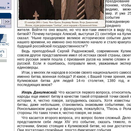
празднован
>
пониже, чтобы
ммы
>
видимо, меж
мир. И уже 25
событие
повседневну
среднего р
прос
жителя. Войти-то оно вошло, но что все-таки имеется в виду по
битвой? Почему патриарх Алексий, выступая 21 сентября на Кулик
сказал: "Ныне празднуемое великое историческое событие дале
нашего времени, но именно оно положило начало и стало краеуг
у на РС
будущей российской государственности"?
Ведь преподобный Сергий Радонежский, современник Кулико
совсем другое представление имел об истоках своей страны, своег
него русская земля пошла с призвания русов на землю словен и 
русской. Если я ошибаюсь, поправьте меня, уважаемые экспер
единоверцы.
Итак, у многих ли народов в основе своего национального само
именно битва, военная победа? И какое, с Вашей точки зрения, и
Куликовская битва для людей 14-го столетия, 1380 год, и
последующих веков?
Игорь Данилевский:
Что касается первого вопроса, относитель
народы еще имеют битву в качестве такой отправной точки своей
истории, я, честно говоря, затрудняюсь сказать. Хотя известны 
битвы, даже небольшие, становились знаковыми событиями, ск
Ронсельванском ущелье у французов, пожалуйста, "Песнь о Рола
стороны. Но таких точек я, честно говоря, не знаю.
Что касается второго вопроса, это вопрос более сложный. Дело 
представляли себе люди XIV это событие, сказать тяжело, по
источники, близко стоящие к Куликовской битве, но они достаточ
Они достаточно спокойные, просто фиксируют события.