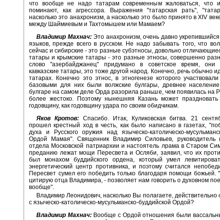
что вообще не надо татарам современным жаловаться, что 
поминают, как агрессора. Выражения "татарская рать", "татар
насколько это анахронизм, а насколько это было принято в XIV век
между Шаймиевым и Тахтомышем или Мамаем?
Владимир Махнач:
Это анахронизм, очень давно укрепившийся
языков, прежде всего в русском. Не надо забывать того, что во
сейчас и сибирские - это разные субэтносы, довольно отличающиес
татары и крымские татары - это разные этносы, совершенно раз
слово "азербайджанец" придумано в советское время, они
кавказские татары, это тоже другой народ. Конечно, речь обычно и
татарах. Конечно это этнос, в этногенезе которого участвовал
базовыми для них были волжские булгары, древнее население
булгаре на самом деле Орда разорила раньше, чем появилась на Ру
более жестоко. Поэтому нынешняя Казань может праздновать
годовщину, как годовщину удара по своим обидчикам.
Яков Кротов:
Спасибо. Итак, Куликовская битва. 21 сентя
прошел крестный ход в честь, как было написано в газетах, "по
духа и Русского оружия над языческо-католическо-мусульманс
Ордой Мамая". Священник Владимир Силовьев, руководитель и
отдела Московской патриархии и настоятель лрама в Старом Сим
преданию лежат мощи Пересвета и Осляби, заявил, что их прот
был монахом буддийского ордена, который умел левитироват
энергетический центр противника, и поэтому считался непобед
Пересвет сумел его победить только благодаря помощи божьей. "
цитирую отца Владимира, - позволяет нам говорить о духовном пое
вообще".
Владимир Леонидович, насколько Вы полагаете, действительно
с языческо-католическо-мусульманско-буддийской Ордой?
Владимир Махнач:
Вообще с Ордой отношения были вассальны