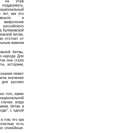
ие на этаж
 поддержать,
национальный
 лет, как это
 вошло в
ю мифологию
оссийского
д Куликовской
овской битве,
ко отстоит от
ольным камнем
вской битвы,
о народа. Для
так она стала
ты, историки,
сознания лежит
мела значение
 для русских
но того, какие
 национальной
случаи, когда
ажем, битва в
нде", с одной
в том, что как
скольку есть
но спокойные.