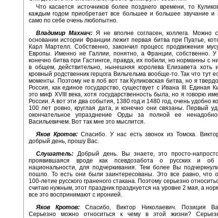
Что касается источников более позднего времени, то Кулико
каждым годом приобретает все большее и большее звучание и 
само по себе очень любопытно.
Владимир Махнач:
Я не вполне согласен, коллега. Можно с
основании истории Франции лежит первая битва при Пуатье, ко
Карл Мартелл. Собственно, закончил процесс продвижения мус
Европы. Именно не Галлии, понятно, а Франции, собственно. У
конечно битва при Гастингсе, правда, их побили, но норманны с н
в общем, действительно, нынешняя королева Елизавета хоть и
кровный родственник герцога Вильгельма вообще-то. Так что тут е
моменты. Поэтому не в лоб вот так Куликовская битва, но я тверд
Россия, как единое государство, существует с Ивана III. Единая К
это миф XVIII века, хотя государственность была, но я говорю им
России. А вот эти два события, 1380 год и 1480 год, очень удобно 
100 лет ровно, круглая дата, и конечно они связаны. Первый у
окончательное упразднение Орды за полной ее ненадобно
Васильевичем. Вот так мне это мыслится.
Яков Кротов:
Спасибо. У нас есть звонок из Томска. Викто
добрый день, прошу Вас.
Слушатель:
Добрый день. Вы знаете, это просто-напрост
проявившаяся вроде как псевдозабота о русских и об 
национальности, для подчеркивания. Тем более Вы подчеркнули
пошло. То есть они были заинтересованы. Это все равно, что 
100-летие русского граненого стакана. Поэтому серьезно относитьс
считаю нужным, этот праздник празднуется на уровне 2 мая, а но
все это воспринимают с иронией.
Яков Кротов:
Спасибо, Виктор Николаевич. Позиция Ва
Серьезно можно относиться к чему в этой жизни? Серьез