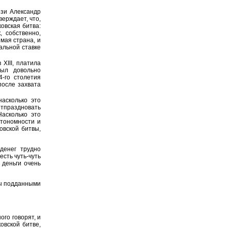
ези Александр
верждает, что,
ковская битва:
, собственно,
мая страна, и
альной ставке
 XIII, платила
был довольно
-го столетия
после захвата
асколько это
отпраздновать
Насколько это
втономности и
овской битвы,
денег трудно
есть чуть-чуть
 деньги очень
вы подданными
го говорят, и
овской битве,