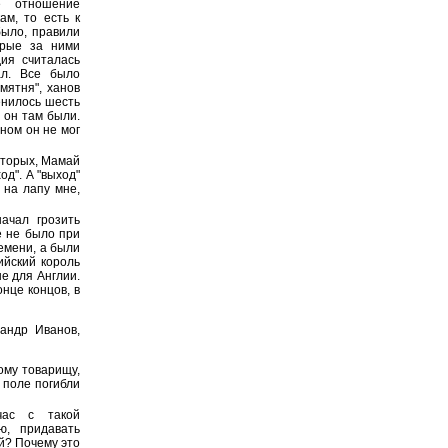
е отношение
ам, то есть к
было, правили
орые за ними
ия считалась
ал. Все было
мятня", ханов
енилось шесть
 он там были.
ном он не мог
-вторых, Мамай
д". А "выход"
 на лапу мне,
начал грозить
е не было при
емени, а были
ийский король
е для Англии.
онце концов, в
андр Иванов,
ому товарищу,
 поле погибли
час с такой
ю, придавать
й? Почему это