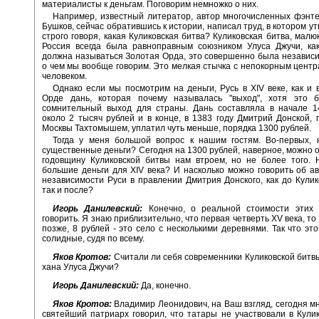
материалисты к деньгам. Поговорим немножко о них.
Например, известный литератор, автор многочисленных фэнт
Бушков, сейчас обратившись к истории, написал труд, в котором ут
строго говоря, какая Куликовская битва? Куликовская битва, малю
Россия всегда была равноправным союзником Улуса Джучи, как
должна называться Золотая Орда, это совершенно была независи
о чем мы вообще говорим. Это мелкая стычка с непокорным центр
человеком.
Однако если мы посмотрим на деньги, Русь в XIV веке, как и в
Орде дань, которая почему называлась "выход", хотя это 
сомнительный выход для страны. Дань составляла в начале 14
около 2 тысяч рублей и в конце, в 1383 году Дмитрий Донской, 
Москвы Тахтомышем, уплатил чуть меньше, порядка 1300 рублей.
Тогда у меня большой вопрос к нашим гостям. Во-первых, н
существенные деньги? Сегодня на 1300 рублей, наверное, можно 
годовщину Куликовской битвы нам втроем, но не более того. 
большие деньги для XIV века? И насколько можно говорить об а
независимости Руси в правлении Дмитрия Донского, как до Кулик
так и после?
Игорь Данилевский:
Конечно, о реальной стоимости этих 
говорить. Я знаю приблизительно, что первая четверть XV века, то 
позже, 8 рублей - это село с несколькими деревнями. Так что это
солидные, судя по всему.
Яков Кротов:
Считали ли себя современники Куликовской бит
хана Улуса Джучи?
Игорь Данилевский:
Да, конечно.
Яков Кротов:
Владимир Леонидович, на Ваш взгляд, сегодня мно
святейший патриарх говорил, что татары не участвовали в Кулик