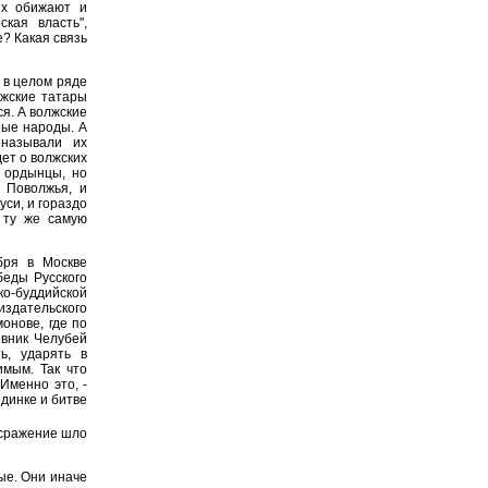
их обижают и
ская власть",
е? Какая связь
 в целом ряде
лжские татары
я. А волжские
ные народы. А
 называли их
дет о волжских
и ордынцы, но
 Поволжья, и
си, и гораздо
 ту же самую
бря в Москве
беды Русского
ко-буддийской
здательского
онове, где по
ивник Челубей
ь, ударять в
имым. Так что
Именно это, -
динке и битве
 сражение шло
е. Они иначе