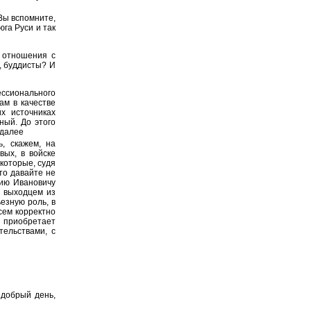
Вы вспомните,
юга Руси и так
 отношения с
, буддисты? И
ессионального
ам в качестве
х источниках
ный. До этого
 далее
ь, скажем, на
вых, в войске
которые, судя
то давайте не
рию Ивановичу
л выходцем из
езную роль, в
всем корректно
 приобретает
тельствами, с
 добрый день,