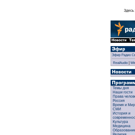
Здесь 
Эфир Радио С
|
RealAudio
Wi
Темы дня
Наши гости
Права чело
Россия
Время и Ми
СМИ
История и
современно
Культура
Медицина
Образован
Религия