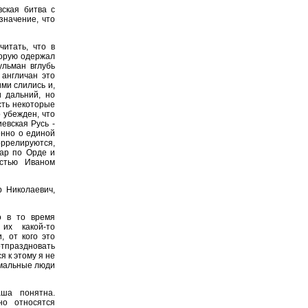
вская битва с
значение, что
читать, что в
торую одержал
ульман вглубь
 англичан это
ими слились и,
 дальний, но
сть некоторые
о убежден, что
иевская Русь -
енно о единой
коррелируются,
дар по Орде и
стью Иваном
р Николаевич,
о в то время
их какой-то
, от кого это
отпраздновать
я к этому я не
рмальные люди
ша понятна.
но относятся