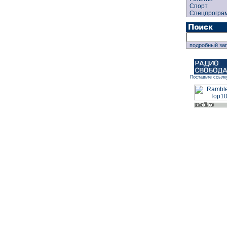
Спорт
Спецпрогра
подробный за
Поставьте ссылк