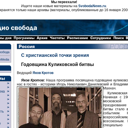
Мы переехали!
Ищите наши новые материалы на
SvobodaNews.ru
.
хранятся только наши архивы (материалы, опубликованные до 16 января 200
вобода
С христианской точки зрения
nMedia
Годовщина Куликовской битвы
Ведущий
Яков Кротов
Яков Кротов:
Наша программа посвящена годовщине куликовс
>
нас в гостях - историки Игорь Николаевич Данилевский и Владим
>
Махнач.
века
>
Куликовс
>
Начиная с 198
р
>
московской
>
празднование
>
битвы стало в
сть
>
событием. 
>
всероссий
>
всесоюзным.
ие
>
специальн
>