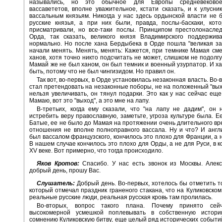
назывались, но это обычное для Европы средневеково
вассавететов, вполне уважительное, кстати сказать, и к улусник
вассальным князьям. Никогда у нас здесь ордынской власти не 
русские князья, а при них были, правда, послы-баскаки, кот
присматривали, но все-таки послы. Принципом престолонаслед
Орда, так сказать, великого князя Владимирского поддержив
нормально. Но после хана Бердыбека в Орде пошла "великая за
начали менять. Менять, менять: Кажется, при темнике Мамая см
ханов, хотя точно никто подсчитать не может, слишком не подолгу
Мамай же не был ханом, он был темник и военный узурпатор. И ха
быть, потому что не был чингизидом. Но правил он.
Так вот, во-первых, в Орде установилась незаконная власть. Во
стал претендовать на незаконные поборы, не на положенный "выхо
нельзя увеличивать, он тянул подарки. Это как у нас сейчас еще
Мамаю, вот это "выход", а это мне на лапу.
В-третьих, когда ему сказали, что "на лапу не дадим", он 
истребить веру православную, заметьте, угроза культуре была. Е
Батые, ее не было до Мамая на протяжении очень длительного вр
отношения не вполне полноправного вассала. Ну и что? И англ
был вассалом французского, кончилось это плохо для Франции, а н
В нашем случае кончилось это плохо для Орды, а не для Руси, в к
XV веке. Вот примерно, что тогда происходило.
Яков Кротов:
Спасибо. У нас есть звонок из Москвы. Алекс
добрый день, прошу Вас.
Слушатель:
Добрый день. Во-первых, хотелось бы отметить т
который отмечал праздник граненого стакана, что на Куликовском
реальные русские люди, реальная русская кровь там пролилась.
Во-вторых, вопрос такого плана. Почему принято сей
высокомерной усмешкой поплевывать в собственную истори
сомнению Куликовскую битву, еще целый ряд исторических событи