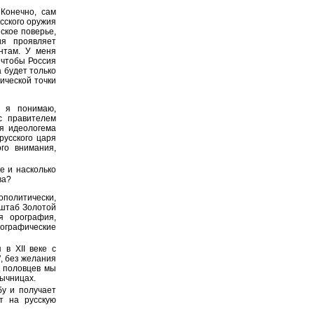
Конечно, сам
сского оружия
ское поверье,
ия проявляет
нтам. У меня
 чтобы Россия
 будет только
ической точки
 я понимаю,
с правителем
ая идеологема
русского царя
го внимания,
е и насколько
ва?
олитически,
сштаб Золотой
я орография,
еографические
в XII веке с
", без желания
о половцев мы
зычницах.
у и получает
т на русскую