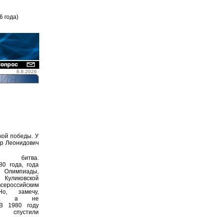
6 года)
8.8.2026
кой победы. У
ир Леонидович
кая битва.
0 года, года
 Олимпиады,
 Куликовской
сероссийским
Но, замечу,
ским, а не
 В 1980 году
о спустили