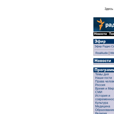
Здесь 
Эфир Радио С
|
RealAudio
Wi
Темы дня
Наши гости
Права чело
Россия
Время и Ми
СМИ
История и
современно
Культура
Медицина
Образован
Религия