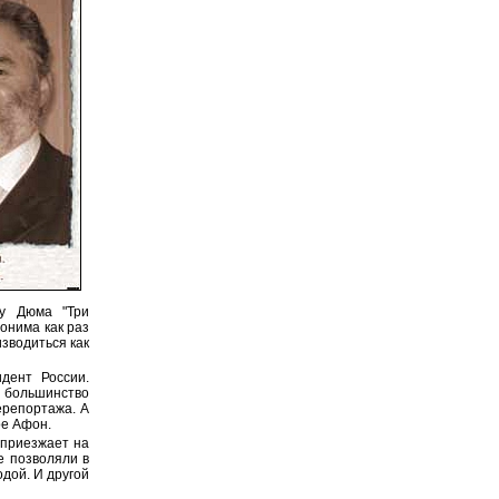
ну Дюма "Три
донима как раз
изводиться как
дент России.
 большинство
ерепортажа. А
ое Афон.
 приезжает на
е позволяли в
дой. И другой