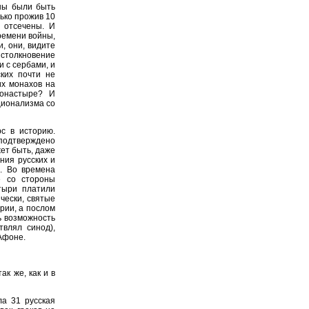
ны были быть
ько прожив 10
 отсечены. И
ремени войны,
, они, видите
 столкновение
и с сербами, и
ских почти не
их монахов на
монастыре? И
ационализма со
с в историю.
 подтверждено
жет быть, даже
ния русских и
е. Во времена
е со стороны
тыри платили
ически, святые
рии, а послом
ь возможность
твлял синод),
Афоне.
к же, как и в
а 31 русская