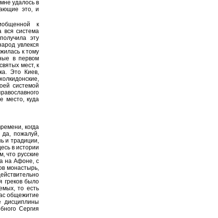
 мне удалось в
ающие это, и
иобщенной к
а вся система
получила эту
народ увлекся
ожилась к тому
ные в первом
вятых мест, к
ка. Это Киев,
холкидонские,
коей системой
равославного
е место, куда
ремени, когда
 да, пожалуй,
ь и традиции,
есь в истории
, что русские
а на Афоне, с
ов монастырь,
действительно
я греков было
емых, то есть
нас общежитие
е дисциплины
обного Сергия