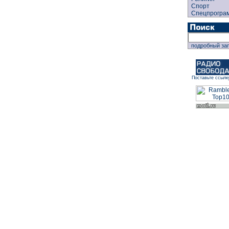
Спорт
Спецпрогра
подробный за
Поставьте ссылк