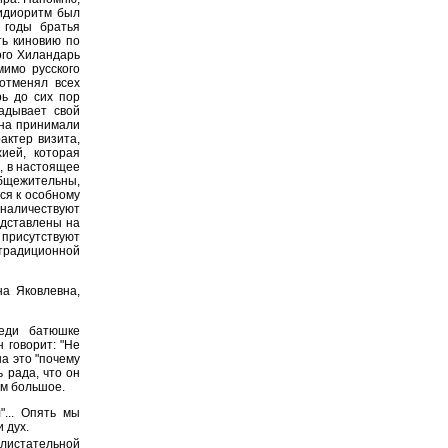
 идиоритм был
 годы братья
ть киновию по
ого Хиландарь
мимо русского
отменял всех
ь до сих пор
адывает свой
ина принимали
актер визита,
ией, которая
, в настоящее
бщежительны,
ся к особному
наличествуют
едставлены на
 присутствуют
 традиционной
на Яковлевна,
еди батюшке
н говорит: "Не
на это "почему
 рада, что он
ам большое.
"... Опять мы
 дух.
листательной