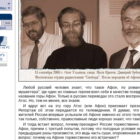
>
ммы
>
прос
у на РС
Любой русский человек знает, что такое Афон, по рома
мушкетера", где один из главных героев взял себе в качестве псев
название горы Афон. Только в русских переводах это стало воспро
Атос. Но, тем не менее, все знаем.
И вдруг вот на эту гору Атос (или Афон) приезжает прези
Репортаж об этом передается по телевидению. Я думаю, что
жителей России впервые услыхали об Афоне именно из этого тел
так только, собственно, православные люди хорошо знают, что так
И тогда встает вопрос, почему президент России торжественно
Афон, причем с третьей попытки, потому что погодные условия н
предыдущие разы произвести, это ведь часть суши, огороженная во
вопрос: почему на Афоне торжественно его встречают?