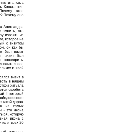
ветить, как с
зь Константин
Почему такое
у? Почему оно
а Александра
помнить, что
ру изваять из
ие, которое не
ый с визитом
он, он как бы
то был визит
от визит был
т поговорить.
 значительное
еликих князей
оялся визит в
 есть в нашем
откой ритуала
ется скорбеть
й II, который
обедоносного
сылкой даров.
на из самых
н - это икона
тыря, которую
езная икона с
ителя всех 20
рый, наконец,