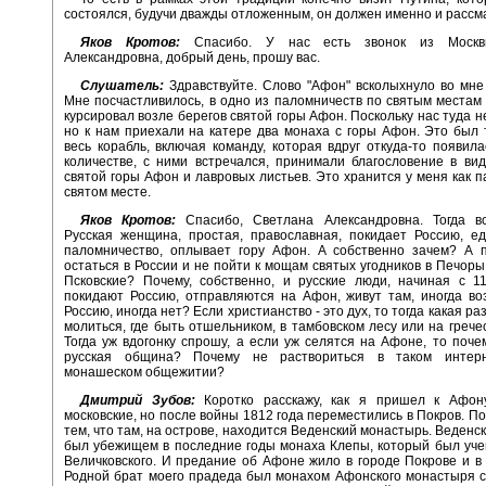
состоялся, будучи дважды отложенным, он должен именно и рассм
Яков Кротов:
Спасибо. У нас есть звонок из Москв
Александровна, добрый день, прошу вас.
Слушатель:
Здравствуйте. Слово "Афон" всколыхнуло во мне 
Мне посчастливилось, в одно из паломничеств по святым местам
курсировал возле берегов святой горы Афон. Поскольку нас туда н
но к нам приехали на катере два монаха с горы Афон. Это был т
весь корабль, включая команду, которая вдруг откуда-то появил
количестве, с ними встречался, принимали благословение в ви
святой горы Афон и лавровых листьев. Это хранится у меня как п
святом месте.
Яков Кротов:
Спасибо, Светлана Александровна. Тогда вс
Русская женщина, простая, православная, покидает Россию, е
паломничество, оплывает гору Афон. А собственно зачем? А 
остаться в России и не пойти к мощам святых угодников в Печоры
Псковские? Почему, собственно, и русские люди, начиная с 11
покидают Россию, отправляются на Афон, живут там, иногда в
Россию, иногда нет? Если христианство - это дух, то тогда какая раз
молиться, где быть отшельником, в тамбовском лесу или на грече
Тогда уж вдогонку спрошу, а если уж селятся на Афоне, то поче
русская община? Почему не раствориться в таком интерн
монашеском общежитии?
Дмитрий Зубов:
Коротко расскажу, как я пришел к Афон
московские, но после войны 1812 года переместились в Покров. По
тем, что там, на острове, находится Веденский монастырь. Веденс
был убежищем в последние годы монаха Клепы, который был уч
Величковского. И предание об Афоне жило в городе Покрове и в
Родной брат моего прадеда был монахом Афонского монастыря с