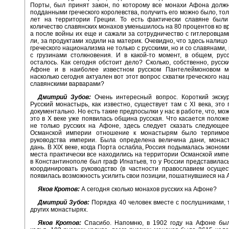
Порты, был принят закон, по которому все монахи Афона долж
подданными греческого королевства, получить его можно было, тол
лет на территории Греции. То есть фактически славяне были
количество славянских монахов уменьшилось на 80 процентов ко в
а после войны их еще и сажали за сотрудничество с гитлеровцами
ли, за продуктами ходили на материк. Очевидно, что здесь налицо
греческого национализма не только с русскими, но и со славянами, 
с грузинами столкновения. И в какой-то момент, в общем, рус
осталось. Как сегодня обстоит дело? Сколько, собственно, русск
Афоне и в наиболее известном русском Пантелеймоновом 
насколько сегодня актуален вот этот вопрос схватки греческого н
славянскими варварами?
Дмитрий Зубов:
Очень интересный вопрос. Короткий экскур
Русский монастырь, как известно, существует там с XI века, это
документально. Но есть такие предпосылки у нас в работе, что, мо
это в X веке уже появилась община русская. Что касается положе
не только русских на Афоне, здесь следует сказать следующе
Османской империи отношение к монастырям было терпимо
руководства империи. Была определена величина дани, монас
дань. В XIX веке, когда Порта ослабла, Россия подымалась эконом
места практически все находились на территории Османской импе
в Константинополе был граф Игнатьев, то у России представилас
координировать руководство (в частности православием осущес
появилась возможность усилить свои позиции, пошатнувшиеся на 
Яков Кротов:
А сегодня сколько монахов русских на Афоне?
Дмитрий Зубов:
Порядка 40 человек вместе с послушниками, та
других монастырях.
Яков Кротов:
Спасибо. Напомню, в 1902 году на Афоне был