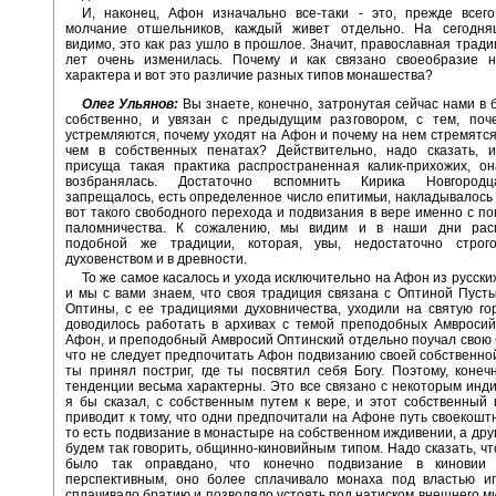
И, наконец, Афон изначально все-таки - это, прежде всего
молчание отшельников, каждый живет отдельно. На сегодн
видимо, это как раз ушло в прошлое. Значит, православная тради
лет очень изменилась. Почему и как связано своеобразие н
характера и вот это различие разных типов монашества?
Олег Ульянов:
Вы знаете, конечно, затронутая сейчас нами в б
собственно, и увязан с предыдущим разговором, с тем, по
устремляются, почему уходят на Афон и почему на нем стремятся
чем в собственных пенатах? Действительно, надо сказать, и
присуща такая практика распространенная калик-прихожих, он
возбранялась. Достаточно вспомнить Кирика Новгородц
запрещалось, есть определенное число епитимьи, накладывалось
вот такого свободного перехода и подвизания в вере именно с п
паломничества. К сожалению, мы видим и в наши дни рас
подобной же традиции, которая, увы, недостаточно строг
духовенством и в древности.
То же самое касалось и ухода исключительно на Афон из русски
и мы с вами знаем, что своя традиция связана с Оптиной Пуст
Оптины, с ее традициями духовничества, уходили на святую г
доводилось работать в архивах с темой преподобных Амвросий
Афон, и преподобный Амвросий Оптинский отдельно поучал свою 
что не следует предпочитать Афон подвизанию своей собственной
ты принял постриг, где ты посвятил себя Богу. Поэтому, коне
тенденции весьма характерны. Это все связано с некоторым инд
я бы сказал, с собственным путем к вере, и этот собственный 
приводит к тому, что одни предпочитали на Афоне путь своекошт
то есть подвизание в монастыре на собственном иждивении, а друг
будем так говорить, общинно-киновийным типом. Надо сказать, чт
было так оправдано, что конечно подвизание в киновии
перспективным, оно более сплачивало монаха под властью иг
сплачивало братию и позволяло устоять под натиском внешнего м