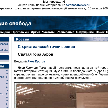
Мы переехали!
Ищите наши новые материалы на
SvobodaNews.ru
.
хранятся только наши архивы (материалы, опубликованные до 16 января 200
вобода
С христианской точки зрения
nMedia
Святая гора Афон
Ведущий
Яков Кротов
Яков Кротов:
Тема нашей программы посвящена святой горе 
>
гостях историки, сотрудник Музея имени преподобного Андрея Ру
>
странно звучит такое сочетание, имени преподобного) Олег Герма
века
>
и автор двух книг об Афоне Дмитрий Васильевич Зубов.
>
р
>
>
>
сть
>
>
>
ие
>
>