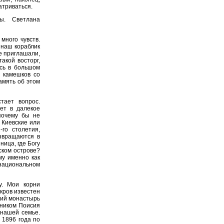
атриваться.
ы. Светлана
много чувств.
 наш кораблик
е приглашали,
акой восторг,
ась в большом
д камешков со
амять об этом
тает вопрос.
дет в далекое
почему бы не
 Киевские или
-го столетия,
озвращаются в
ница, где Богу
ском острове?
му именно как
ациональном
у. Мои корни
кров известен
кий монастырь
еником Поисия
 нашей семье.
 1896 года по