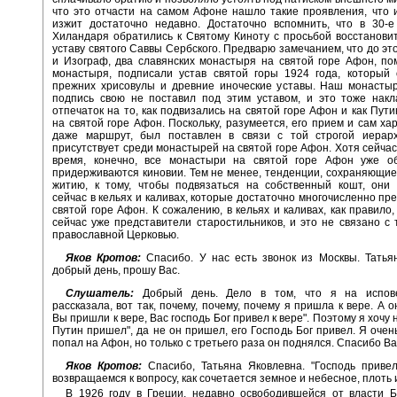
что это отчасти на самом Афоне нашло такие проявления, что
изжит достаточно недавно. Достаточно вспомнить, что в 30-е
Хиландаря обратились к Святому Киноту с просьбой восстанови
уставу святого Саввы Сербского. Предварю замечанием, что до эт
и Изограф, два славянских монастыря на святой горе Афон, по
монастыря, подписали устав святой горы 1924 года, который 
прежних хрисовулы и древние иноческие уставы. Наш монастыр
подпись свою не поставил под этим уставом, и это тоже накл
отпечаток на то, как подвизались на святой горе Афон и как Пут
на святой горе Афон. Поскольку, разумеется, его прием и сам хар
даже маршрут, был поставлен в связи с той строгой иерарх
присутствует среди монастырей на святой горе Афон. Хотя сейчас
время, конечно, все монастыри на святой горе Афон уже о
придерживаются киновии. Тем не менее, тенденции, сохраняющие
житию, к тому, чтобы подвязаться на собственный кошт, они 
сейчас в кельях и каливах, которые достаточно многочисленно пр
святой горе Афон. К сожалению, в кельях и каливах, как правило,
сейчас уже представители старостильников, и это не связано с
православной Церковью.
Яков Кротов:
Спасибо. У нас есть звонок из Москвы. Татья
добрый день, прошу Вас.
Слушатель:
Добрый день. Дело в том, что я на испов
рассказала, вот так, почему, почему, почему я пришла к вере. А о
Вы пришли к вере, Вас господь Бог привел к вере". Поэтому я хочу 
Путин пришел", да не он пришел, его Господь Бог привел. Я очень
попал на Афон, но только с третьего раза он поднялся. Спасибо В
Яков Кротов:
Спасибо, Татьяна Яковлевна. "Господь привел
возвращаемся к вопросу, как сочетается земное и небесное, плоть и
В 1926 году в Греции, недавно освободившейся от власти Б