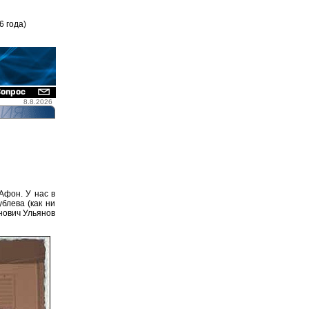
6 года)
8.8.2026
Афон. У нас в
блева (как ни
нович Ульянов