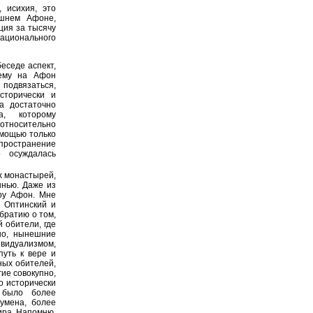
, исихия, это
яшнем Афоне,
ция за тысячу
ационального
еседе аспект,
чему на Афон
 подвязаться,
сторически и
а достаточно
а, которому
 относительно
омощью только
пространение
о осуждалась
х монастырей,
ынью. Даже из
ору Афон. Мне
 Оптинский и
братию о том,
 обители, где
чно, нынешние
ивидуализмом,
путь к вере и
ных обителей,
ие совокупно,
о исторически
 было более
умена, более
ира. Напомню,