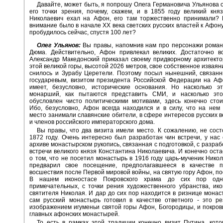
Давайте, может быть, я попрошу Олега Германовича Ульянова от
его точки зрения, почему, скажем, и в 1855 году великий кня
Николаевич ехал на Афон, его там торжественно принимали? 
внимание было в начале XX века светских русских властей к Афон
пробудилось сейчас, спустя 100 лет?
Олег Ульянов:
Вы правы, напомнив нам про персонажи роман
Дюма. Действительно, Афон привлекал великих. Достаточно вс
Александр Македонский приказал своему придворному архитекто
этой великой горы, высотой 2026 метров, свое собственное изваян
снилось и Зурабу Церетели. Поэтому посыл нынешний, связанн
государевым, визитом президента Российской Федерации на Аф
имеет, безусловно, исторические основания. Но насколько э
монарший, как пытаются представить СМИ, и насколько эт
обусловлен чисто политическими мотивами, здесь конечно стои
Ибо, безусловно, Афон всегда находился и в силу, что на нем
место занимали славянские обители, в сфере интересов русских в
и членов российского императорского дома.
Вы правы, что два визита имели место. К сожалению, не сост
1872 году. Очень интересно был разработан чин встречи, у нас
архиве монастырском рукопись, связанная с подготовкой, с разраб
встречи великого князя Константина Николаевича. И конечно оста
о том, что не посетил монастырь в 1916 году царь-мученик Никола
предварил свое посещение, предполагавшееся в качестве п
восшествия после Первой мировой войны, на святую гору Афон, по
В нашем иконостасе Покровского храма до сих пор од
примечательных, с точки рения художественного убранства, ико
святителя Николая. И дар до сих пор находится в ризнице монас
сам русский монастырь готовил в качестве ответного - это р
изображением игуменьи святой горы Афон, Богородицы, и покров
главных афонских монастырей.
То есть в рамках этой традиции конечно визит Путина, кото