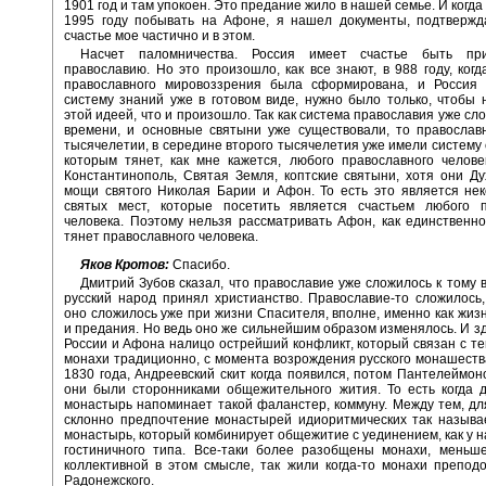
1901 год и там упокоен. Это предание жило в нашей семье. И когда
1995 году побывать на Афоне, я нашел документы, подтвержд
счастье мое частично и в этом.
Насчет паломничества. Россия имеет счастье быть пр
православию. Но это произошло, как все знают, в 988 году, когд
православного мировоззрения была сформирована, и Россия 
систему знаний уже в готовом виде, нужно было только, чтобы 
этой идеей, что и произошло. Так как система православия уже сл
времени, и основные святыни уже существовали, то православ
тысячелетии, в середине второго тысячелетия уже имели систему с
которым тянет, как мне кажется, любого православного челове
Константинополь, Святая Земля, коптские святыни, хотя они Ду
мощи святого Николая Барии и Афон. То есть это является не
святых мест, которые посетить является счастьем любого п
человека. Поэтому нельзя рассматривать Афон, как единственно
тянет православного человека.
Яков Кротов:
Спасибо.
Дмитрий Зубов сказал, что православие уже сложилось к тому в
русский народ принял христианство. Православие-то сложилось,
оно сложилось уже при жизни Спасителя, вполне, именно как жизн
и предания. Но ведь оно же сильнейшим образом изменялось. И зд
России и Афона налицо острейший конфликт, который связан с тем
монахи традиционно, с момента возрождения русского монашеств
1830 года, Андреевский скит когда появился, потом Пантелеймон
они были сторонниками общежительного жития. То есть когда 
монастырь напоминает такой фаланстер, коммуну. Между тем, дл
склонно предпочтение монастырей идиоритмических так называ
монастырь, который комбинирует общежитие с уединением, как у 
гостиничного типа. Все-таки более разобщены монахи, меньш
коллективной в этом смысле, так жили когда-то монахи препод
Радонежского.