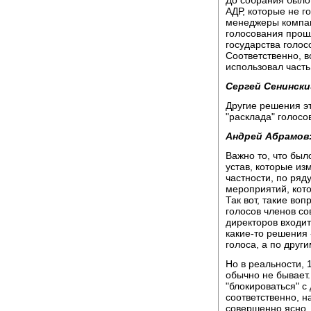
До собрания было
АДР, которые не г
менеджеры компани
голосования прош
государства голо
Соответственно, в
использовал часть
Сергей Сенински
Другие решения эт
"расклада" голосо
Андрей Абрамов
Важно то, что был
устав, которые из
частности, по ряд
мероприятий, кото
Так вот, такие во
голосов членов со
директоров входит
какие-то решения 
голоса, а по друг
Но в реальности, 
обычно не бывает.
"блокироваться" с
соответственно, н
совершенно ясно, ч