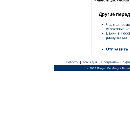
инвестиционно-ба
Другие перед
Частная земл
страховые к
Банки в Росс
разрушение"
Отправить 
Новости
Темы дня
Программы
Эфи
|
|
|
c 2004 Радио Свобода / Ради