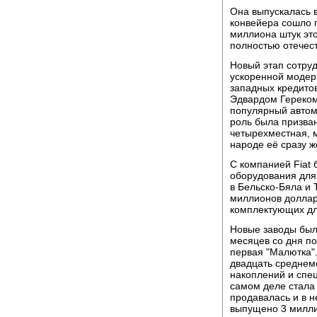
Она выпускалась в
конвейера сошло 
миллиона штук это
полностью отечес
Новый этап сотруд
ускоренной модер
западных кредитов
Эдвардом Гереком
популярный автом
роль была призван
четырехместная, 
народе её сразу ж
С компанией Fiat 
оборудования для
в Бельско-Бяла и 
миллионов доллар
комплектующих для
Новые заводы был
месяцев со дня п
первая "Малютка"
двадцать среднем
накоплений и спе
самом деле стала
продавалась и в н
выпущено 3 милли