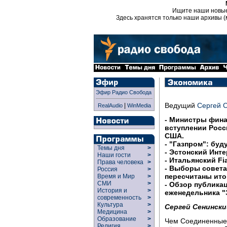
Ищите наши новы
Здесь хранятся только наши архивы (
Эфир Радио Свобода
Ведущий
Сергей 
|
RealAudio
WinMedia
- Министры фина
вступлении Росс
США.
- "Газпром": буд
Темы дня
>
- Эстонский Инте
Наши гости
>
- Итальянский Fi
Права человека
>
- Выборы совета
Россия
>
пересчитаны ито
Время и Мир
>
СМИ
>
- Обзор публика
История и
>
еженедельника "
современность
>
Культура
>
Сергей Сенински
Медицина
>
Образование
>
Чем Соединенные 
Религия
>