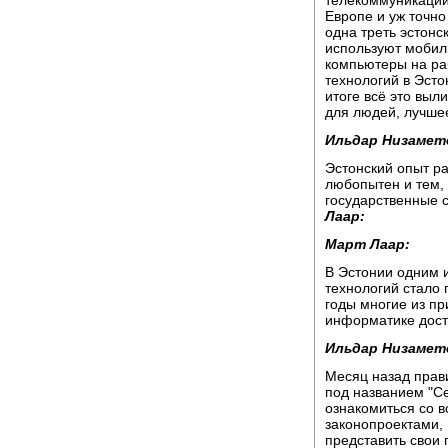
телекоммуникаций
Европе и уж точн
одна треть эстонс
используют мобил
компьютеры на ра
технологий в Эсто
итоге всё это выл
для людей, лучшее
Ильдар Низамет
Эстонский опыт р
любопытен и тем, 
государственные 
Лаар:
Март Лаар:
В Эстонии одним 
технологий стало 
годы многие из п
информатике дост
Ильдар Низамет
Месяц назад прав
под названием "С
ознакомиться со 
законопроектами, 
представить свои 