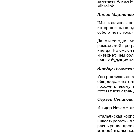
замечает Аллан М
Microlink...:
Аллан Мартинсо
"Мы, конечно, - н
интерес вполне од
себе отчёт в том,
Да, мы сегодня, м
рамках этой прог
иногда. Но смысл 
Интернет, чем бо
наших будущих кли
Ильдар Низамет
Уже реализованна
общеобразователь
похоже, к такому 
готовят всю страну
Сергей Сенински
Ильдар Низаметди
Итальянская корп
инвестировать - в
расширение произ
которой итальянск