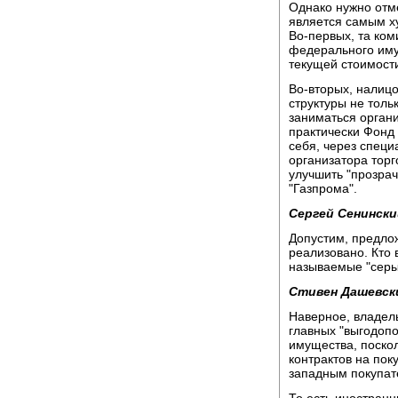
Однако нужно отм
является самым х
Во-первых, та ком
федерального имущ
текущей стоимости
Во-вторых, налиц
структуры не толь
заниматься органи
практически Фонд
себя, через спец
организатора торг
улучшить "прозрач
"Газпрома".
Сергей Сенински
Допустим, предло
реализовано. Кто в
называемые "серы
Стивен Дашевск
Наверное, владель
главных "выгодопо
имущества, поско
контрактов на пок
западным покупат