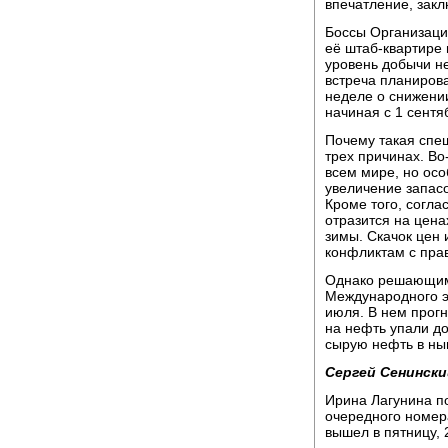
впечатление, закл
Боссы Организаци
её штаб-квартире 
уровень добычи н
встреча планировал
неделе о снижени
начиная с 1 сентя
Почему такая спе
трех причинах. Во
всем мире, но осо
увеличение запасо
Кроме того, согл
отразится на цена
зимы. Скачок цен 
конфликтам с пра
Однако решающим 
Международного э
июля. В нем прогн
на нефть упали до
сырую нефть в ны
Сергей Сенински
Ирина Лагунина п
очередного номер
вышел в пятницу, 