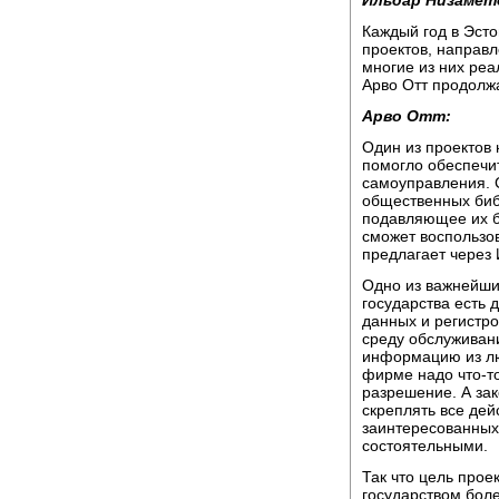
Ильдар Низамет
Каждый год в Эст
проектов, направ
многие из них реа
Арво Отт продолж
Арво Отт:
Один из проектов 
помогло обеспечит
самоуправления. 
общественных библ
подавляющее их б
сможет воспользов
предлагает через 
Одно из важнейших
государства есть 
данных и регистро
среду обслуживани
информацию из лю
фирме надо что-то
разрешение. А зак
скреплять все де
заинтересованных 
состоятельными.
Так что цель прое
государством бол