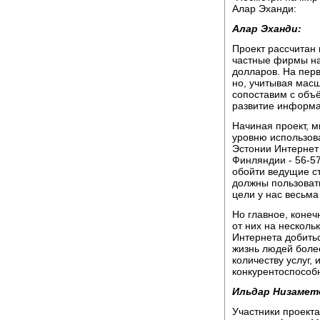
Алар Эханди:
Алар Эханди:
Проект рассчитан 
частные фирмы на
долларов. На перв
но, учитывая масш
сопоставим с объ
развитие информа
Начиная проект, м
уровню использов
Эстонии Интернет 
Финляндии - 56-57
обойти ведущие ст
должны пользоват
цели у нас весьма
Но главное, конеч
от них на нескол
Интернета добитьс
жизнь людей боле
количеству услуг, 
конкурентоспособн
Ильдар Низамет
Участники проекта