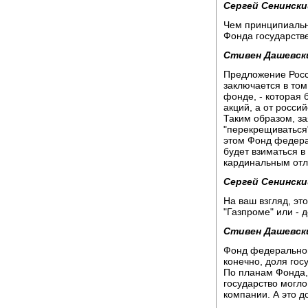
Сергей Сенински
Чем принципиальн
Фонда государств
Стивен Дашевск
Предложение Рос
заключается в том
фонде, - которая 
акций, а от росси
Таким образом, за
"перекрещиваться"
этом Фонд федера
будет взиматься в 
кардинальным отл
Сергей Сенински
На ваш взгляд, эт
"Газпроме" или - 
Стивен Дашевск
Фонд федерального
конечно, доля гос
По планам Фонда,
государство могло
компании. А это д