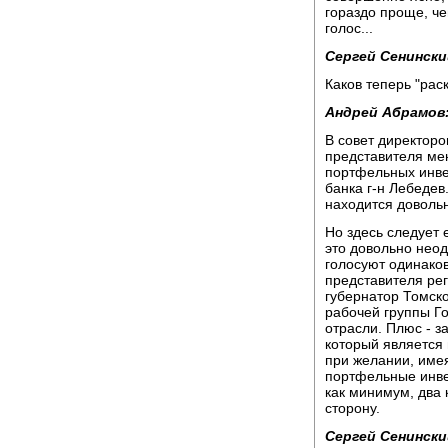
гораздо проще, че
голос...
Сергей Сенински
Каков теперь "рас
Андрей Абрамов
В совет директоро
представителя ме
портфельных инве
банка г-н Лебедев
находится довольн
Но здесь следует 
это довольно неод
голосуют одинаков
представителя рег
губернатор Томско
рабочей группы Г
отрасли. Плюс - з
который является 
при желании, имея
портфельные инве
как минимум, два 
сторону.
Сергей Сенински