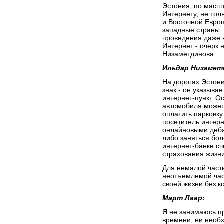
Эстония, по масш
Интернету, не тол
и Восточной Европ
западные страны. 
проведения даже 
Интернет - очерк
Низаметдинова:
Ильдар Низамет
На дорогах Эстон
знак - он указыва
интернет-пункт. О
автомобиля может
оплатить парковку
посетитель интерн
онлайновыми деба
либо заняться бол
интернет-банке сч
страхования жизни
Для немалой част
неотъемлемой част
своей жизни без 
Март Лаар:
Я не занимаюсь пр
времени, ни необх