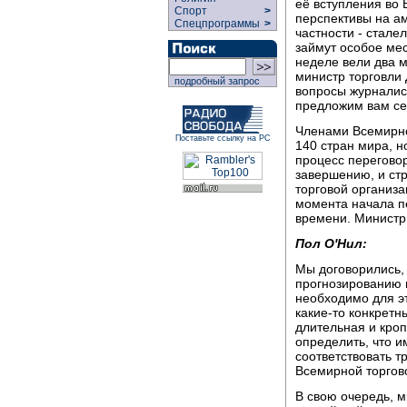
её вступления во
Спорт
>
перспективы на ам
Спецпрограммы
>
частности - стале
займут особое мес
неделе вели два 
министр торговли 
подробный запрос
вопросы журналист
предложим вам се
Членами Всемирно
Поставьте ссылку на РС
140 стран мира, н
процесс переговор
завершению, и ст
торговой организа
момента начала п
времени. Министр
Пол О'Нил:
Мы договорились,
прогнозированию в
необходимо для эт
какие-то конкретн
длительная и кроп
определить, что и
соответствовать 
Всемирной торгов
В свою очередь, 