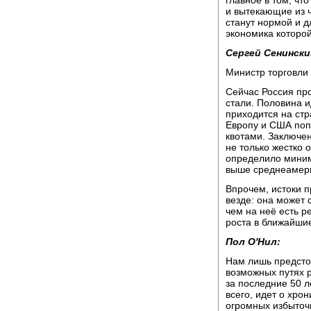
главное в том, чт
и вытекающие из ч
станут нормой и д
экономика которо
Сергей Сенински
Министр торговли
Сейчас Россия пр
стали. Половина и
приходится на стр
Европу и США поп
квотами. Заключе
не только жестко 
определило миним
выше среднеамерик
Впрочем, истоки п
везде: она может 
чем на неё есть р
роста в ближайши
Пол О'Нил:
Нам лишь предстои
возможных путях 
за последние 50 л
всего, идет о хро
огромных избыточн