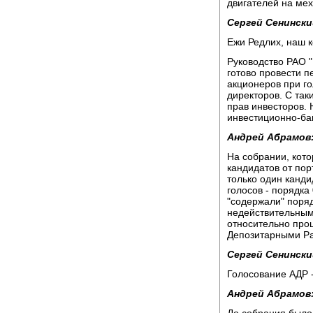
двигателей на мех
Сергей Сенински
Ежи Редлих, наш 
Руководство РАО 
готово провести п
акционеров при го
директоров. С та
прав инвесторов. 
инвестиционно-ба
Андрей Абрамов
На собрании, кото
кандидатов от по
только один канд
голосов - порядка
"содержали" поря
недействительным
относительно про
Депозитарными Ра
Сергей Сенински
Голосование АДР -
Андрей Абрамов