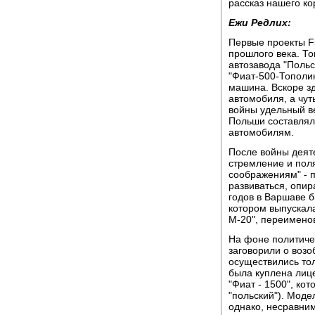
рассказ нашего к
Ежи Редлих:
Первые проекты Fi
прошлого века. То
автозавода "Поль
"Фиат-500-Тополин
машина. Вскоре зд
автомобиля, а чут
войны удельный в
Польши составлял 
автомобилям.
После войны деяте
стремление и поля
соображениям" - 
развиваться, опир
годов в Варшаве б
котором выпускала
М-20", переимено
На фоне политичес
заговорили о возо
осуществились тол
была куплена лиц
"Фиат - 1500", кот
"польский"). Моде
однако, несравним