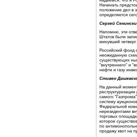
надеемся, что и Р
Начинать предстои
положение дел в 
определяется сего
Сергей Сенински
Напомню, эти отв
Штатов были запи
минувший четверг.
Российский фонд 
неожиданную схем
существующих нын
"внутреннего" и "
нефти и газу инв
Стивен Дашевск
На данный момент
реструктуризации 
самого "Газпрома"
систему аукционо
Федеральной коми
нерезидентами вн
торговых площадка
которое существо
по антимонопольн
продажу квот на 