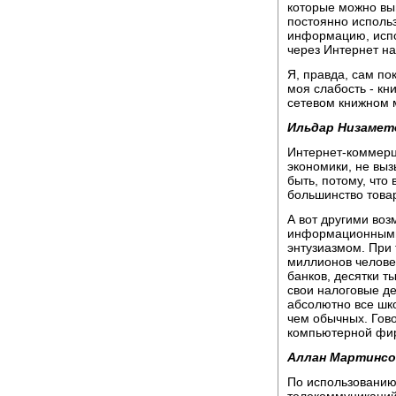
которые можно вы
постоянно исполь
информацию, испо
через Интернет на
Я, правда, сам по
моя слабость - кн
сетевом книжном 
Ильдар Низамет
Интернет-коммерц
экономики, не выз
быть, потому, что 
большинство товар
А вот другими во
информационными 
энтузиазмом. При 
миллионов человек
банков, десятки т
свои налоговые де
абсолютно все шк
чем обычных. Гов
компьютерной фир
Аллан Мартинсо
По использованию