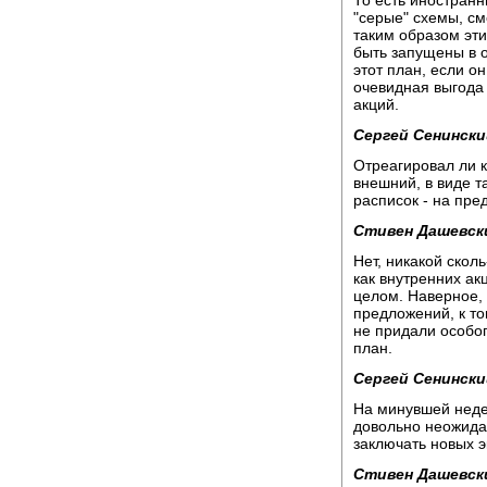
То есть иностран
"серые" схемы, см
таким образом эти
быть запущены в 
этот план, если он
очевидная выгода 
акций.
Сергей Сенински
Отреагировал ли к
внешний, в виде 
расписок - на пр
Стивен Дашевск
Нет, никакой скол
как внутренних ак
целом. Наверное, 
предложений, к т
не придали особог
план.
Сергей Сенински
На минувшей неде
довольно неожидан
заключать новых э
Стивен Дашевск