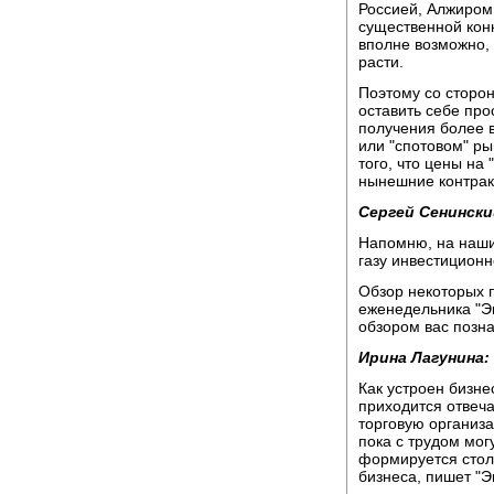
Россией, Алжиром
существенной конк
вполне возможно, 
расти.
Поэтому со сторон
оставить себе про
получения более 
или "спотовом" ры
того, что цены на
нынешние контрак
Сергей Сенински
Напомню, на наши
газу инвестицион
Обзор некоторых 
еженедельника "Эк
обзором вас позн
Ирина Лагунина:
Как устроен бизне
приходится отвеч
торговую организа
пока с трудом мог
формируется стол
бизнеса, пишет "Э