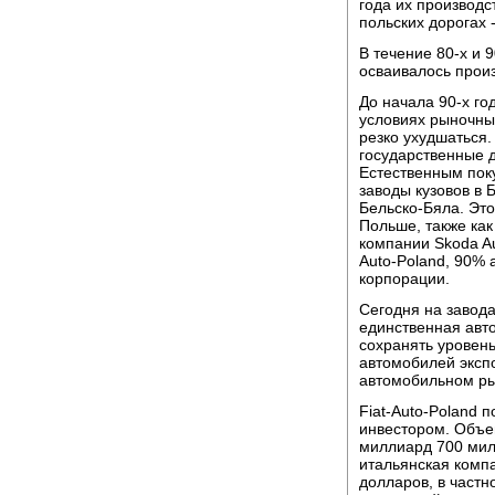
года их производс
польских дорогах 
В течение 80-х и 
осваивалось прои
До начала 90-х го
условиях рыночны
резко ухудшаться
государственные 
Естественным поку
заводы кузовов в 
Бельско-Бяла. Эт
Польше, также как
компании Skoda Au
Auto-Poland, 90% 
корпорации.
Сегодня на завода
единственная авт
сохранять уровен
автомобилей эксп
автомобильном ры
Fiat-Auto-Poland
инвестором. Объем
миллиард 700 милл
итальянская комп
долларов, в частн