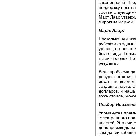
законопроект. Пр
поддержку посетит
соответствующими
Март Лаар утвержд
мировым меркам:
Март Лаар:
Насколько нам изв
рубежом сходные 
уровне, но такого
было нигде. Тольк
тысяч человек. По
результат.
Ведь проблема дал
ресурсы ограничен
искать, по возмо
создание портала 
долларов. И наша 
тоже стоила, можн
Ильдар Низамет
Упомянутая прем
"электронного пра
властей. Эта сист
делопроизводства,
заседании кабинет