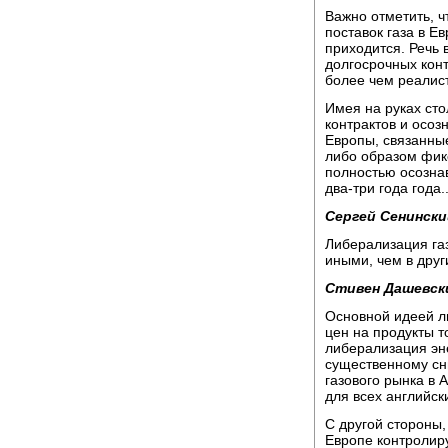
Важно отметить, ч
поставок газа в Е
приходится. Речь 
долгосрочных конт
более чем реалис
Имея на руках ст
контрактов и осо
Европы, связанные
либо образом фик
полностью осознав
два-три года года..
Сергей Сенински
Либерализация газ
иными, чем в друг
Стивен Дашевск
Основной идеей л
цен на продукты т
либерализация эне
существенному сн
газового рынка в 
для всех английск
С другой стороны,
Европе контролир