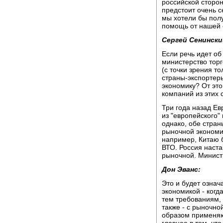
российской сторон
предстоит очень с
мы хотели бы полу
помощь от нашей 
Сергей Сенински
Если речь идет об
министерство торг
(с точки зрения т
страны-экспортеры
экономику? От это
компаний из этих 
Три года назад Ев
из "европейского"
однако, обе стран
рыночной экономи
например, Китаю 
ВТО. Россия наст
рыночной. Минист
Дон Эванс:
Это и будет означ
экономикой - когд
тем требованиям, 
также - с рыночной
образом применяю