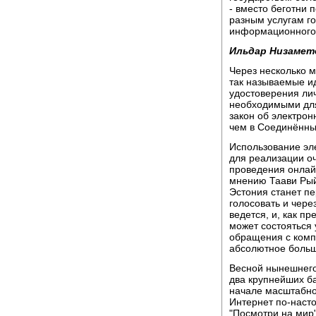
- вместо беготни 
разным услугам го
информационного
Ильдар Низамет
Через несколько 
так называемые и
удостоверения ли
необходимыми для
закон об электрон
чем в Соединённы
Использование эл
для реализации оч
проведения онлай
мнению Таави Рый
Эстония станет пе
голосовать и чере
ведется, и, как п
может состояться 
обращения с комп
абсолютное больш
Весной нынешнего 
два крупнейших ба
начале масштабно
Интернет по-наст
"Посмотри на мир"