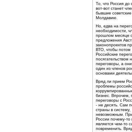
То, что Россия до
вот-вот станет чл
бывшие советские 
Молдавию.
Но, едва на перег
необходимости, чл
прошлом месяце о
предложения Авст
законопроектов п
ВТО, чтобы потом
Российские перег
посягательством н
переговоры, а они 
один из членов ро
основами деятель
Вряд ли прием Рос
проблемы российс
коррумпированные
бизнес. Впрочем, 
переговоры с Росс
- не десять. Сам 
страны в систему,
невозможным. При
России почему-то 
является чем-то 
повременить. Вряд