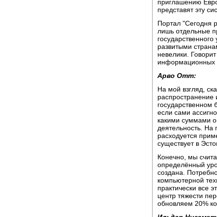
приглашению Евро
представят эту с
Портал "Сегодня р
лишь отдельные п
государственного 
развитыми страна
невелики. Говори
информационных с
Арво Отт:
На мой взгляд, ска
распространение 
государственном б
если сами ассигно
какими суммами он
деятельность. На
расходуется прим
существует в Эсто
Конечно, мы счита
определённый уро
создана. Потребно
компьютерной тех
практически все э
центр тяжести пе
обновляем 20% к