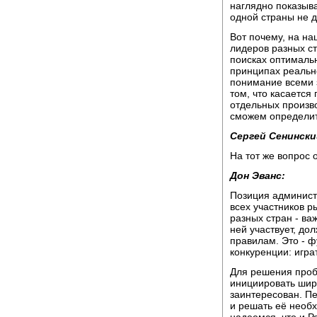
наглядно показыва
одной страны не 
Вот почему, на на
лидеров разных ст
поисках оптималь
принципах реальн
понимание всеми 
том, что касается
отдельных произво
сможем определит
Сергей Сенински
На тот же вопрос
Дон Эванс:
Позиция админист
всех участников р
разных стран - ва
ней участвует, до
правилам. Это - 
конкуренции: игра
Для решения про
инициировать шир
заинтересован. Пе
и решать её необ