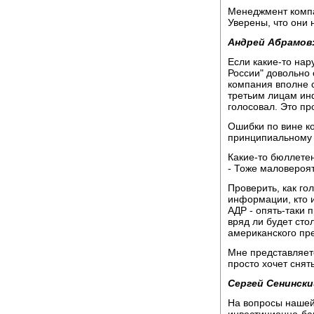
Менеджмент компан
Уверены, что они 
Андрей Абрамов
Если какие-то на
России" довольно 
компания вполне 
третьим лицам ин
голосовал. Это п
Ошибки по вине к
принципиальному 
Какие-то бюллете
- Тоже маловероя
Проверить, как го
информации, кто и
АДР - опять-таки 
вряд ли будет сто
американского пр
Мне представляетс
просто хочет снят
Сергей Сенински
На вопросы нашей