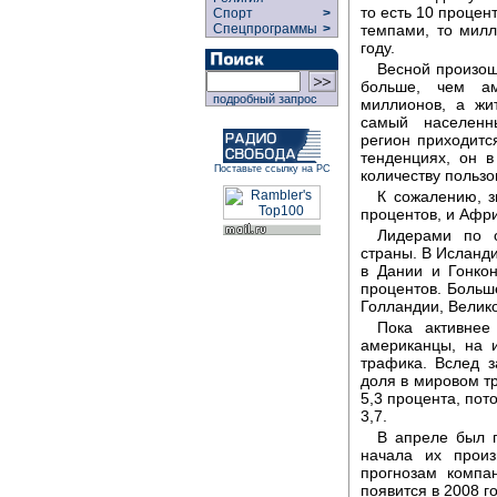
то есть 10 процен
Спорт
>
Спецпрограммы
>
темпами, то милл
году.
Весной произош
больше, чем ам
подробный запрос
миллионов, а жи
самый населенн
регион приходитс
тенденциях, он 
Поставьте ссылку на РС
количеству пользо
К сожалению, з
процентов, и Афри
Лидерами по о
страны. В Исланди
в Дании и Гонко
процентов. Больш
Голландии, Велико
Пока активнее
американцы, на 
трафика. Вслед 
доля в мировом тр
5,3 процента, пот
3,7.
В апреле был 
начала их произ
прогнозам компа
появится в 2008 го