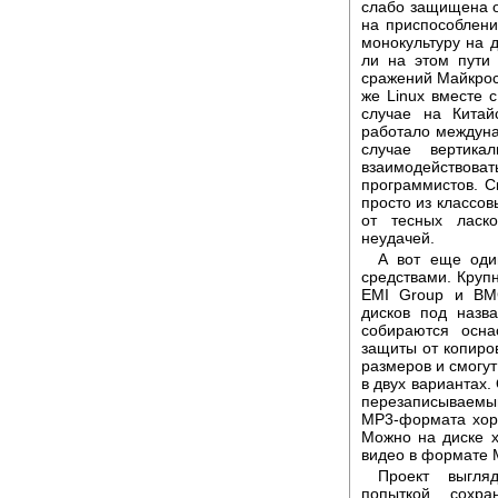
слабо защищена о
на приспособлени
монокультуру на д
ли на этом пути
сражений Майкрос
же Linux вместе
случае на Китай
работало междуна
случае вертика
взаимодействоват
программистов. С
просто из классов
от тесных ласк
неудачей.
А вот еще оди
средствами. Круп
EMI Group и BM
дисков под назв
собираются осна
защиты от копиро
размеров и смогут
в двух вариантах.
перезаписываемы
MP3-формата хоро
Можно на диске х
видео в формате
Проект выгля
попыткой сохр