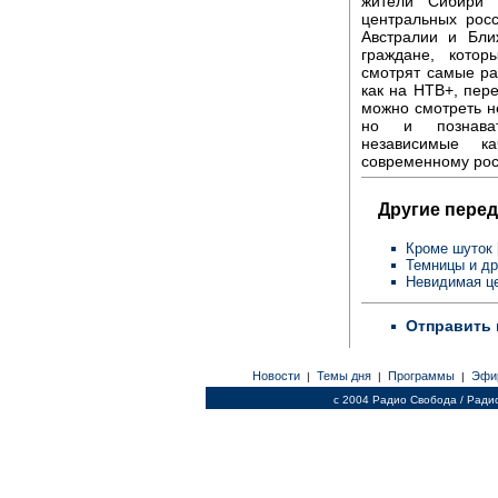
жители Сибири 
центральных росс
Австралии и Бли
граждане, котор
смотрят самые ра
как на НТВ+, пере
можно смотреть н
но и познават
независимые к
современному рос
Другие перед
Кроме шуток
Темницы и д
Невидимая ц
Отправить 
Новости
Темы дня
Программы
Эфи
|
|
|
c 2004 Радио Свобода / Ради