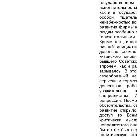
государственн
исполнительность
как и в государс
особой тщател
неизбежностью воз
развития фирмы 
людям особенно 
горизонтальными
Кроме того, инн
личной инициати
довольно сложно
китайского чиновн
бывшего Советско
впрочем, как и ра
зарываясь. В эт
своеобразный н
серьезным тормоз
дешевизна раб
уважительное 
специалистам. 
репрессии. Несмо
обстоятельства, с
развитие открыло
доступ во Всем
критически мыс
непредвзятого ана
бы он не был вер
политическую ст