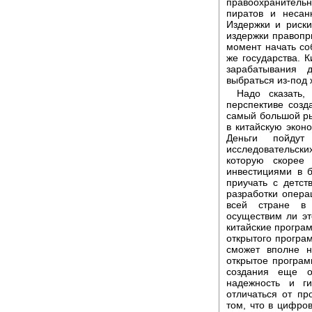
правоохранител
пиратов и несан
Издержки и риски
издержки правопри
момент начать соб
же государства. 
зарабатывания 
выбраться из-под
Надо сказать,
перспективе созд
самый большой ры
в китайскую экон
Деньги пойдут
исследовательск
которую скорее 
инвестициями в 
приучать с детст
разработки опера
всей стране в 
осуществим ли эт
китайские програ
открытого програ
сможет вполне н
открытое програ
создания еще о
надежность и г
отличаться от п
том, что в цифро