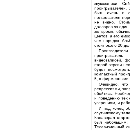
звукозаписи. С
проигрывателей.
быть очень и оч
пользователя пер
не видно. Стоим
долларов за один 
же время, обычн
центов, а его емк
чем порядок. Аль
стоит около 20 до
Производите
проигрыватель
видеозаписей, ф
второй версии не
будет посмотрет
компактный проиг
5, а фирменными 
Очевидно, что
репрессиями, за
обойтись. Необхо
и поведению тех 
уверениям, и рабо
И под конец об
спутниковому тел
Канаверал старто
был небольшим: 
Телевизионный с