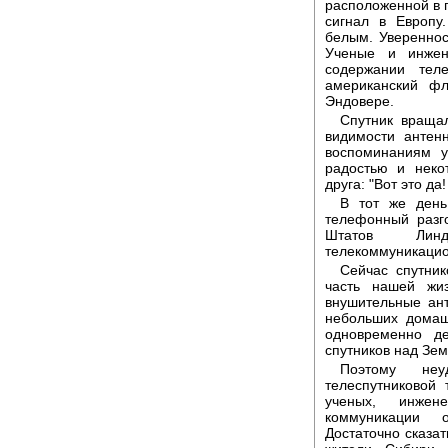
расположенной в г
сигнал в Европу
белым. Увереннос
Ученые и инжен
содержании тел
американский фл
Эндовере.
Спутник вращал
видимости антен
воспоминаниям у
радостью и неко
друга: "Вот это да
В тот же день
телефонный разг
Штатов Линд
телекоммуникацио
Сейчас спутни
часть нашей жи
внушительные ан
небольших домаш
одновременно де
спутников над Зем
Поэтому неу
телеспутниковой
ученых, инжен
коммуникации 
Достаточно сказат