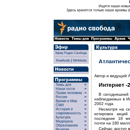
Ищите наши новы
Здесь хранятся только наши архивы (
Эфир Радио Свобода
|
Атлантиче
RealAudio
WinMedia
Автор и ведущий
Интернет -
Темы дня
>
Наши гости
>
Права человека
>
В сегодняшней 
Россия
>
наблюдаемых в Ин
Время и Мир
>
2002 года.
СМИ
>
Несмотря на ск
История и
>
современность
>
котировок акций
Культура
>
последние 18 ме
Медицина
>
почти на 180 милл
Образование
>
Сейчас доступ 
Религия
>