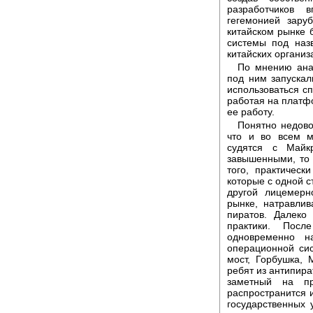
разработчиков 
гегемонией зару
китайском рынке 
системы под наз
китайских организ
По мнению анал
под ним запускали
использоваться сп
работая на платфо
ее работу.
Понятно недово
что и во всем м
судятся с Майк
завышенными, то 
того, практическ
которые с одной с
другой лицемерн
рынке, натравли
пиратов. Далеко
практики. Пос
одновременно н
операционной си
мост, Горбушка,
ребят из антипир
заметный на пр
распространится 
государственных 