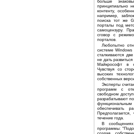
больше знаков
принципиально н
контенту, особен
например, забло
поиска тот же G
порталы под мет
самоцензуру. Пр
сговор с режим
порталов.
Любопытно отн
системе Windows
сталкиваются две
не дать развиться
Майкрософт в о
Чувствуя со сто
высоких техноло
собственных верс
Эксперты считаю
программ с отк
свободном доступ
разрабатывают по
функциональны
обеспечивать ра
Предполагается,
течение года.
В сообщениях
программы: "Подо
создав собстве