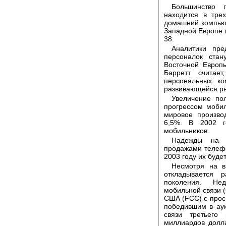
Большинство 
находится в тре
домашний компьют
Западной Европе в
38.
Аналитики пре
персоналок стан
Восточной Европы
Барретт считае
персональных к
развивающейся ры
Увеличение по
прогрессом моби
мировое произво
6,5%. В 2002 г
мобильников.
Надежды на 
продажами телефо
2003 году их буде
Несмотря на в
откладывается 
поколения. Не
мобильной связи (
США (FCC) с прос
победившим в ау
связи третьего
миллиардов долл