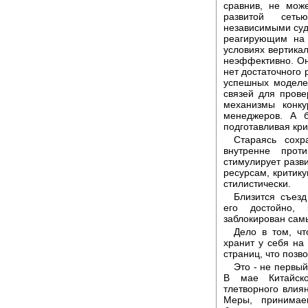
сравнив, не мож
развитой сеть
независимыми суд
реагирующим на
условиях вертикал
неэффективно. Он
нет достаточного
успешных моделе
связей для прове
механизмы конку
менеджеров. А 
подготавливая кри
Стараясь сохр
внутренне прот
стимулирует разви
ресурсам, критик
стилистически.
Близится съезд
его достойно, 
заблокирован сам
Дело в том, чт
хранит у себя на
страниц, что позв
Это - не первы
В мае Китайско
тлетворного влиян
Меры, принимае