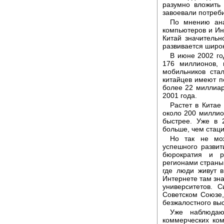
разумно вложить 
завоевали потреб
По мнению ана
компьютеров и Ин
Китай значитель
развивается широ
В июне 2002 го
176 миллионов, 
мобильников ста
китайцев имеют п
более 22 миллиар
2001 года.
Растет в Китае
около 200 миллио
быстрее. Уже в 
больше, чем стац
Но так не мож
успешного развит
бюрократия и 
регионами страны
где люди живут 
Интернете там зна
университетов. 
Советском Союзе,
безжалостного выс
Уже наблюдаю
коммерческих ком