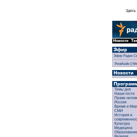
Здесь 
Эфир Радио С
|
RealAudio
Wi
Темы дня
Наши гости
Права чело
Россия
Время и Ми
СМИ
История и
современно
Культура
Медицина
Образован
Религия