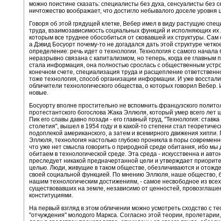
можно поистине сказать: специалисты без духа, сенсуалисты без с
ничтожество воображает, что достигло небывалого доселе уровня 
Говоря об этой грядущей клетке, Вебер имел в виду растущую спе
труда, взаимозависимость социальных функций и исполняющих их
которым все труднее обособиться от сковавшей их структуры. Сам 
а Дэвид Босуорт почему-то не догадался дать этой структуре четко
определение: речь идет о технологии. Технология с самого начала
неразрывно связана с капитализмом, но теперь, когда ее главным
стала информация, она полностью срослась с общественным устро
конечном счете, специализация труда и расщепление ответственно
тоже технология, способ организации информации. И уже восстали
обличители технологического общества, о которых говорил Вебер. 
новые.
Босуорту вполне простительно не вспомнить французского полито
протестантского богослова Жака Эллюля, который умер всего лет 
Пик его славы давно позади - его главный труд, "Технология: ставка 
столетия", вышел в 1954 году и в какой-то степени стал теоретичес
подоплекой американского, а затем и всемирного движения хиппи.
Эллюля, технология настолько глубоко проникла в поры современн
что уже нет смысла говорить о природной среде обитания, ибо мы
обитаем в технологической среде. Эта среда - искусственна и авто
преследует никакой предначертанной цели и утверждает приорите
целью. Люди, живущие в таком обществе, обезличиваются и отожд
своей социальной функцией. По мнению Эллюля, наше общество, 
нашим технологическим достижениям, - самое несвободное из всех,
существовавших на земле, независимо от ценностей, провозглаш
конституциями.
На первый взгляд в этом обличении можно усмотреть сходство с т
"отчуждения" молодого Маркса. Согласно этой теории, пролетарии