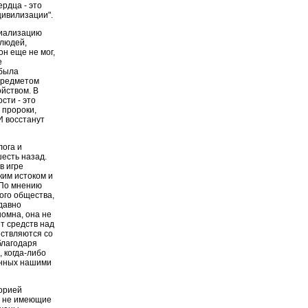
ердца - это
цивилизации".
циализацию
 людей,
он еще не мог,
е
 была
 предметом
йством. В
сти - это
 пророки,
И восстанут
лога и
шесть назад.
в игре
ким истоком и
 По мнению
ого общества,
 давно
номна, она не
т средств над
ествляются со
благодаря
 когда-либо
енных нашими
еорией
, не имеющие