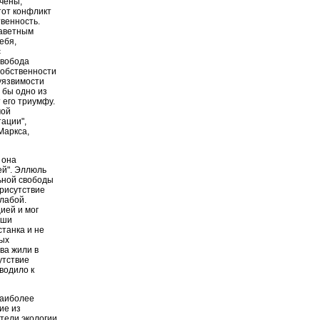
ичены,
тот конфликт
венность.
заветным
ебя,
с
свобода
собственности
уязвимости
 бы одно из
 его триумфу.
мой
ации",
Маркса,
 она
ей". Эллюль
ьной свободы
присутствие
лабой.
ией и мог
аши
станка и не
вых
ва жили в
утствие
водило к
наиболее
ие из
тели экологии