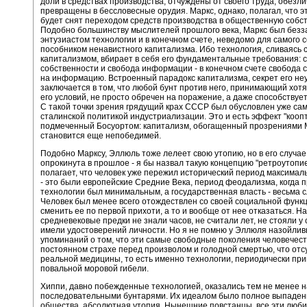
доли в средствах производства, отчуждены от своего труда, обезл
превращены в бессловесные орудия. Маркс, однако, полагал, что э
будет снят переходом средств производства в общественную собст
Подобно большинству мыслителей прошлого века, Маркс был без
энтузиастом технологии и в конечном счете, неведомо для самого с
пособником ненавистного капитализма. Ибо технология, сливаясь 
капитализмом, вбирает в себя его фундаментальные требования: 
собственности и свобода информации - в конечном счете свобода 
на информацию. Встроенный парадокс капитализма, секрет его не
заключается в том, что любой бунт против него, принимающий хотя
его условий, не просто обречен на поражение, а даже способствует
С такой точки зрения грядущий крах СССР был обусловлен уже са
сталинской политикой индустриализации. Это и есть эффект "коопт
подмеченный Босуортом: капитализм, обогащенный прозрениями 
становится еще непобедимей.
Подобно Марксу, Эллюль тоже лелеет свою утопию, но в его случае
опрокинута в прошлое - я бы назвал такую концепцию "ретроутопи
полагает, что человек уже пережил исторический период максимал
- это были европейские Средние Века, период феодализма, когда 
технологии был минимальным, а государственная власть - весьма с
Человек был менее всего отождествлен со своей социальной функц
сменить ее по первой прихоти, а то и вообще от нее отказаться. Н
средневековые предки не знали часов, не считали лет, не стояли у 
имели удостоверений личности. Но я не помню у Эллюля назойли
упоминаний о том, что эти самые свободные поколения человечест
постоянном страхе перед произволом и голодной смертью, что отс
реальной медицины, то есть именно технологии, периодически при
повальной моровой гибели.
Хиппи, давно побежденные технологией, оказались тем не менее 
последовательными бунтарями. Их идеалом было полное выпаден
общества, абсолютная утопия. Нынешние повстанцы, все эти люби