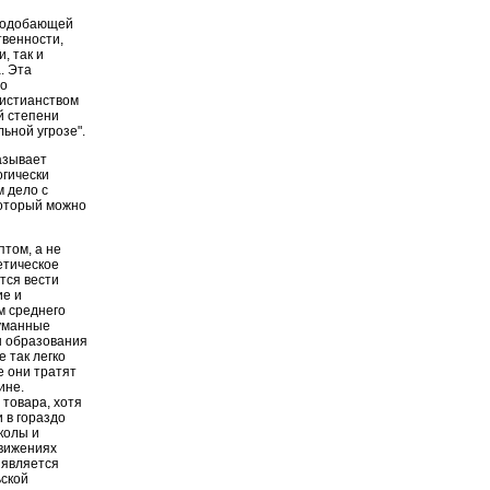
 подобающей
твенности,
, так и
. Эта
но
ристианством
й степени
ьной угрозе".
азывает
огически
м дело с
который можно
птом, а не
етическое
тся вести
ие и
м среднего
гуманные
ы образования
 так легко
 они тратят
ине.
 товара, хотя
и в гораздо
колы и
движениях
 является
ьской