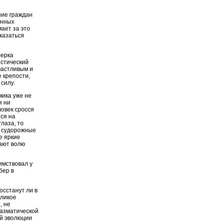
ние граждан
анных
мает за это
 казаться
лерка
истический
участливым и
 крепости,
силу.
мика уже не
я ни
ловек сросся
тся на
лаза, то
ые судорожные
е яркие
вают волю
имствовал у
бер в
восстанут ли в
еликое
, не
пазматической
ой эволюции