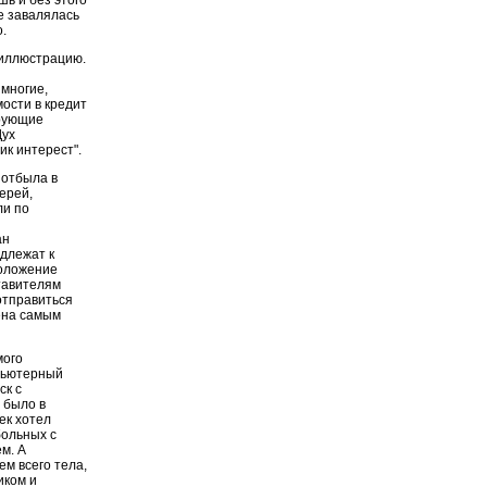
ь и без этого
же завалялась
.
 иллюстрацию.
 многие,
ости в кредит
ирующие
Дух
ик интерест".
 отбыла в
ерей,
ли по
ан
длежат к
положение
тавителям
отправиться
ена самым
мого
мпьютерный
ск с
 было в
ек хотел
больных с
м. А
м всего тела,
иком и