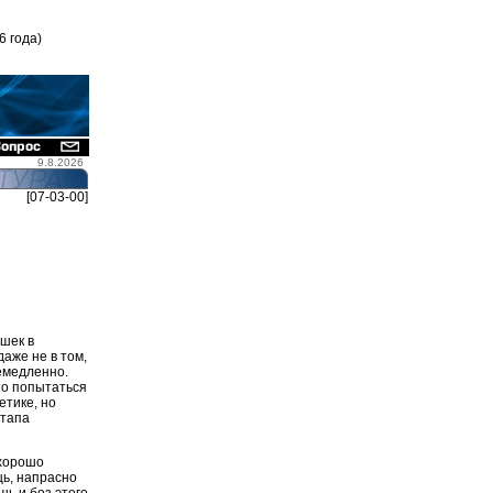
6 года)
9.8.2026
[07-03-00]
шек в
аже не в том,
немедленно.
но попытаться
етике, но
стапа
 хорошо
ь, напрасно