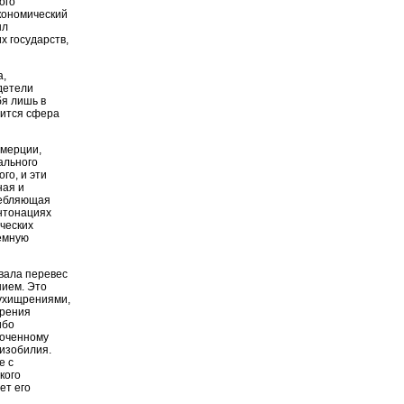
ого
экономический
ыл
х государств,
а,
детели
бя лишь в
вится сфера
ммерции,
ального
го, и эти
ная и
ребляющая
интонациях
ических
уемную
вала перевес
нием. Это
 ухищрениями,
орения
ибо
роченному
изобилия.
е с
кого
ет его