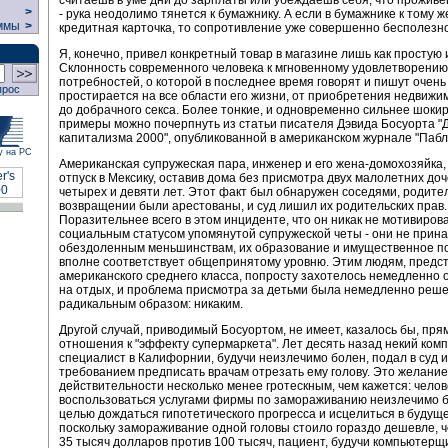
считаешь в уме дни до зарплаты или убеждаешь себя, что проживеш
>
- рука неодолимо тянется к бумажнику. А если в бумажнике к тому 
ммы
>
кредитная карточка, то сопротивление уже совершенно бесполезно
Я, конечно, привел конкретный товар в магазине лишь как простую
Склонность современного человека к мгновенному удовлетворению
потребностей, о которой в последнее время говорят и пишут очень
прос
простирается на все области его жизни, от приобретения недвижим
до добрачного секса. Более тонкие, и одновременно сильнее шок
примеры можно почерпнуть из статьи писателя Дэвида Босуорта "
капитализма 2000", опубликованной в американском журнале "Пабл
у на РС
Американская супружеская пара, инженер и его жена-домохозяйка,
отпуск в Мексику, оставив дома без присмотра двух малолетних доч
четырех и девяти лет. Этот факт был обнаружен соседями, родите
возвращении были арестованы, и суд лишил их родительских прав.
Поразительнее всего в этом инциденте, что он никак не мотивиров
социальным статусом упомянутой супружеской четы - они не прина
обездоленным меньшинствам, их образование и имущественное 
вполне соответствует общепринятому уровню. Этим людям, предс
американского среднего класса, попросту захотелось немедленно 
на отдых, и проблема присмотра за детьми была немедленно реш
радикальным образом: никаким.
Другой случай, приводимый Босуортом, не имеет, казалось бы, пря
отношения к "эффекту супермаркета". Лет десять назад некий ко
специалист в Калифорнии, будучи неизлечимо болен, подал в суд и
требованием предписать врачам отрезать ему голову. Это желание
действительности несколько менее гротескным, чем кажется: челов
воспользоваться услугами фирмы по замораживанию неизлечимо 
целью дождаться гипотетического прогресса и исцелиться в будуще
поскольку замораживание одной головы стоило гораздо дешевле, че
35 тысяч долларов против 100 тысяч, пациент, будучи компьютерщ