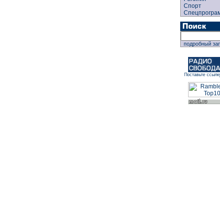
Спорт
Спецпрогра
подробный за
Поставьте ссылк