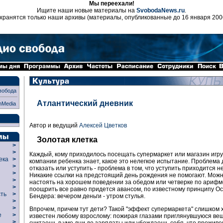
Мы переехали!
Ищите наши новые материалы на
SvobodaNews.ru
.
хранятся только наши архивы (материалы, опубликованные до 16 января 200
вобода
Атлантический дневник
nMedia
Автор и ведущий
Алексей Цветков
Золотая клетка
>
>
Каждый, кому приходилось посещать супермаркет или магазин игру
века
>
компании ребенка знает, какое это нелегкое испытание. Проблема д
>
отказать или уступить - проблема в том, что уступить приходится 
р
>
Никакие ссылки на предстоящий день рождения не помогают. Мож
>
настоять на хорошем поведении за обедом или четверке по арифм
>
поощрить все равно придется авансом, по известному принципу О
сть
>
Бендера: вечером деньги - утром стулья.
>
>
Впрочем, причем тут дети? Такой "эффект супермаркета" слишком
ие
>
известен любому взрослому: пожирая глазами приглянувшуюся вещ
>