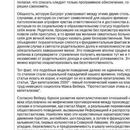
полагая, что спасать следует только программное обеспечение, то 
решил сэкономить.
Общность, которую Босуорт усматривает между этими двумя столь
случаями, и которую он считает символичной для нашего времени -
патологическая атрофия чувства ответственности и достоинства в 
которым по их социальному и образовательному статусу подобало
себя иначе. Родители, бросившие на неделю без присмотра малол
повели себя преступно, в то время как желание смертельно больно
себя для вечной жизни трудно назвать даже безнравственным. Тем 
объединяет поразительная слепота к фундаментальным фактам жи
данном случае к святости родительского долга и непреложности см
обязательного завершения жизни. Это поведение вполне сродни к
ребенка в супермаркете: стремление получить желаемое тут же и т
независимо от родительского дохода и школьной успеваемости. Э
можно коротко охарактеризовать как безответственность.
Тот факт, что подобные модели поведения далеко не единичны, что
то степени стали социальной парадигмой нашего времени, побужд
статьи искать их корни, и находит он их в эволюции капитализма. 
статьи, "Дух капитализма 2000" - явный полемический намек на кла
труд немецкого социолога Макса Вебера, "Протестантская этика и 
капитализма".
Согласно Веберу, бурное развитие капиталистических отношений н
века обусловлено не мифическим противоречием между производ
силами и отношениями, как считал Маркс, а реальными переменами
общественного поведения, вызванными Реформацией и распрост
протестантизма. Наиболее ярко эти нравственные характеристики
движении пуритан, английских, шотландских, а затем и французски
кальвинистов, первых колонистов в Северной Америке. Их идеолог
усердие, бережливость и предприимчивость в шкалу непосредстве