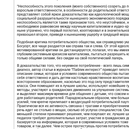
"Неспособность этого поколения (моего собственного) созреть до
взрослым ответственности, в особенности до родительской ответс
представляет собой яркое доказательство как идеологической мощи
социальной разрушительности нынешнего экономического порядка
неспособность является также признаком того, что неустойчивое, 
необходимое равновесие между научным капитализмом и иудео-х
ныне утрачено, что первый поглотил, кооптировал и в значительно
превзошел второе, приведя к нынешнему ущербу и грядущей морал
Подобная критика потребительского общества, как справедливо ук
Босуорт, все чаще раздается как справа так и слева. От этой идеол
мотивированной критики он дистанцируется, полагая, что мы имее
глубоким системным кризисом капитализма, пытаться разрешить 
только общими силами, без скидки на свой политический лагерь.
В доказательство того, что неуемное потребление - всего лишь сим
диагноз, автор статьи в журнале "Паблик интерест" приводит гипот
описание семьи, которая в условиях современного общества пытае
себя ответственно и дать детям настолько нравственное воспитан
всестороннее образование, насколько это под силу представителя
класса. Они помещают их в лучшие школы, используют новейшие 
методы, участвуют а гражданских движениях за улучшение систем
и выделяют максимум времени для общения с детьми, что совсем не
для работающих родителей. Парадоксальным образом, чем больше
усилий, тем крепче прилипают к вездесущей потребительской паут
Практически вся их активность связана с тратами и приобретением
речь идет не столько о вещах, сколько об услугах специалистов. Он
меньшей степени принимают решения, чем покупают их: лучшие ш
педагоги требуют дополнительных затрат, участие в гражданских 
базируется на информации, которая в современных условиях тоже
товаром, и так далее. Чем острее протестуешь против потребител