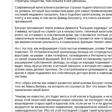
структуры общества, тем сильнее в ней увязаешь.
Современный капитализм в развитых странах поднял благосостоя
на уровень, который был немыслим даже для самых привилегиров
сословий недавнего прошлого. Как и подобает капитализму, он взи
плату, и кое-кому, в том числе Дэвиду Босуорту, эта плата начинает
чрезмерной.
Босуорт вспоминает героя романа Диккенса "Большие надежды", к
Уэммика, который на службе сух и неприступен, типичный капитал
робот, но оттаивает в собственном доме, где становился теплым, 
симпатичным человеком. Дом для Уэммика становится чем-то вроде
где меркантильная реальность и социальные функции теряют свою 
Но с тех пор, как информация стала частью коммерции, уловки Уэм
помогают. От потребительской пропаганды больше не отгородитьс
воротами, ни рвами - в век телефона, телевидения и Интернета че
со своей социальной функцией. Все его усилия по-прежнему тратя
расширение собственной свободы, но когда он изредка поднимает г
видит лишь прутья клетки, в которой оказался, и которую его сам
усилия лишь делают прочнее. Он стал ребенком в супермаркете, гд
краски и звуки подавляют его собственную детскую волю и навязы
системы.
Этот образ клетки как символ развитого капитализма Босуорт поза
того же Макса Вебера, на которого он ссылается. Вот что пишет Ве
заключении своей книги.
"Никому не известно, кто будет жить в этой клетке в будущем, и не 
конце этой гигантской эволюции новые пророки, не последует ли в
возрождение старых идей и идеалов, или, если уж ни то и не другое
воцарится ли механическое окаменение, приукрашенное некоей с
самонадеянностью. Ибо об этой последней стадии такой культурн