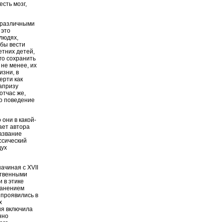
есть мозг,
 различными
 это
людях,
 бы вести
етних детей,
го сохранить
не менее, их
зни, в
ерти как
апризу
отчас же,
то поведение
 они в какой-
ает автора
Название
ссический
дух
ачиная с XVII
ственными
 в этике
ранением
 проявились в
х
ия включила
нно