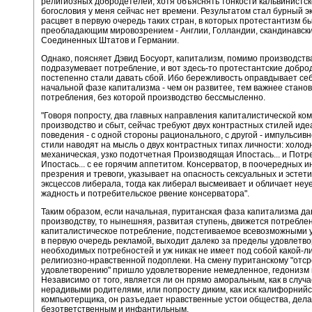
религиозных добродетелей, хотя объяснять тонкости кальвинистск
богословия у меня сейчас нет времени. Результатом стал бурный 
расцвет в первую очередь таких стран, в которых протестантизм б
преобладающим мировозрением - Англии, Голландии, скандинавски
Соединенных Штатов и Германии.
Однако, поясняет Дэвид Босуорт, капитализм, помимо производств
подразумевает потребление, и вот здесь-то протестантские добро
постепенно стали давать сбой. Ибо бережливость оправдывает се
начальной фазе капитализма - чем он развитее, тем важнее стано
потребления, без которой производство бессмысленно.
"Говоря попросту, два главных направления капиталистической ко
производство и сбыт, сейчас требуют двух контрастных стилей иде
поведения - с одной стороны рационального, с другой - импульсивно
стили наводят на мысль о двух контрастных типах личности: холод
механическая, узко подотчетная Производящая Ипостась... и Пот
Ипостась... с ее горячим аппетитом. Консерватор, в поочередных 
презрения и тревоги, указывает на опасность сексуальных и эстет
эксцессов либерала, тогда как либерал высмеивает и обличает не
жадность и потребительское рвение консерватора".
Таким образом, если начальная, пуританская фаза капитализма да
производству, то нынешняя, развитая ступень, движется потребле
капиталистическое потребление, подстегиваемое всевозможными
в первую очередь рекламой, выходит далеко за пределы удовлетв
необходимых потребностей и уж никак не имеет под собой какой-л
религиозно-нравственной подоплеки. На смену пуританскому "отс
удовлетворению" пришло удовлетворение немедленное, гедонизм 
Независимо от того, является ли он прямо аморальным, как в случа
нерадивыми родителями, или попросту диким, как иск калифорнийс
компьютерщика, он разъедает нравственные устои общества, дела
безответственным и инфантильным.