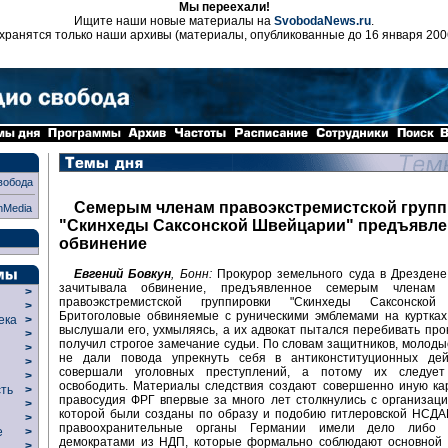
Мы переехали!
Ищите наши новые материалы на
SvobodaNews.ru
.
хранятся только наши архивы (материалы, опубликованные до 16 января 200
вобода
Cемерым членам правоэкстремистской груп
nMedia
"Скинхеды Саксонской Швейцарии" предъявл
обвинение
Евгений Бовкун
, Бонн:
Прокурор земельного суда в Дрездене
зачитывала обвинение, предъявленное семерым членам 
>
правоэкстремистской группировки "Скинхеды Саксонской 
>
Бритоголовые обвиняемые с руническими эмблемами на куртках
века
>
выслушали его, ухмыляясь, а их адвокат пытался перебивать прок
>
получил строгое замечание судьи. По словам защитников, молод
р
>
не дали повода упрекнуть себя в антиконституционных де
>
совершали уголовных преступлений, а потому их следует
>
освободить. Материалы следствия создают совершенно иную ка
сть
>
правосудия ФРГ впервые за много лет столкнулись с организаци
>
которой были созданы по образу и подобию гитлеровской НСДА
>
правоохранительные органы Германии имели дело либо 
ие
>
демократами из НДП, которые формально соблюдают основной з
>