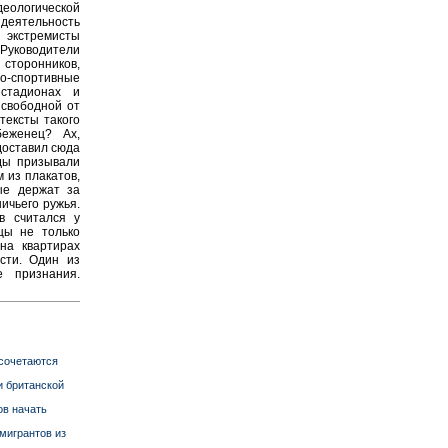
деологической
деятельность
 экстремисты
уководители
сторонников,
о-спортивные
стадионах и
 свободной от
тексты такого
беженец? Ах,
доставил сюда
еды призывали
 из плакатов,
ые держат за
ичьего ружья.
в считался у
цы не только
на квартирах
сти. Один из
е признания.
 сочетаются
и британской
ов начать
мигрантов из