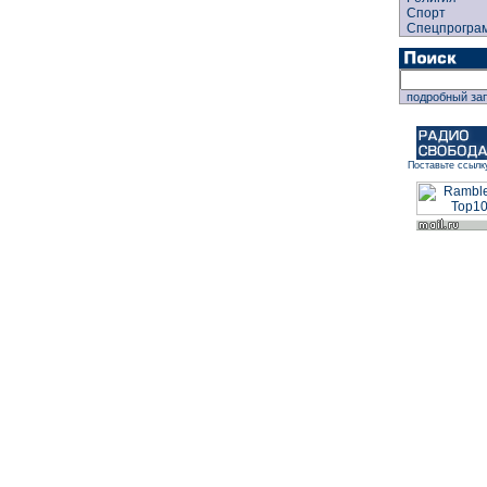
Спорт
Спецпрогра
подробный за
Поставьте ссылк