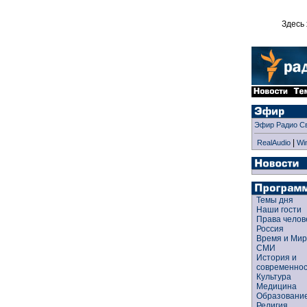
Здесь 
Эфир Радио С
|
RealAudio
Wi
Темы дня
Наши гости
Права чело
Россия
Время и Ми
СМИ
История и
современно
Культура
Медицина
Образован
Религия