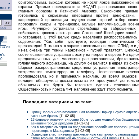
бритоголовыми, выходки которых не носят ярков выраженной и
>
окраски. Прямые последователи НСДАП разворачивают свою 
ммы
>
главным образом в Латинской Америке. Саксонские правые
готовились к серьезным операциям против демократии. Р
запрещенной организации осуществляли строгий отбор своих 
проводили сборы и тренировки, больше напоминающие военн
прос
игры. Регулярно устраивали стрельбища на заброшенных 
собирались провозгласить регион Саксонской Швейцарии зоной,
иностранцев. С этой целью среди населения распространялись 
содержания: "Как себя чувствуете, господин политический 
превосходно! Я только что заразил нескольких немцев СПИДом и 
у на РС
из-за океана три тонны наркотиков - пускай травятся". Скинх
соотечественников устраивать охоту на негров и евреев. На одном
предназначенных для массового распространения, бритоголов
голову черного африканца, на другом он целится в еврея из охотн
Широко распространенным средством устрашения иностранце
экстремистов психотеррор по телефону. Новоявленные эсэсов
проповедовали, но и применяли насилие. Во время обысков 
полиция обнаружила доказательства их преступной деятельно
обвиняемых как будто бы готовится сделать сенсационны
Общественность и пресса ФРГ напряженно ждут этого момента.
Последние материалы по теме:
Принц Чарльз и его возлюбленная Камилла Паркер-Боулз в апреле
законным браком
[11-02-05]
13 февраля исполнится ровно 60 лет со дня мощной бомбардировк
авиацией города Дрездена
[11-02-05]
Как в Америке смотрят на предложение российских правозащитник
переговоры с Масхадовым
[11-02-05]
Испанские власти начали трехмесячную кампанию по легализации 
стран Африки, Латинской Америки и Восточной Европы
[11-02-05]