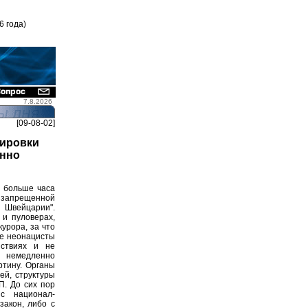
6 года)
7.8.2026
[09-08-02]
пировки
енно
 больше часа
запрещенной
Швейцарии".
 и пуловерах,
урора, за что
ые неонацисты
йствиях и не
 немедленно
ртину. Органы
ей, структуры
П. До сих пор
с национал-
акон, либо с