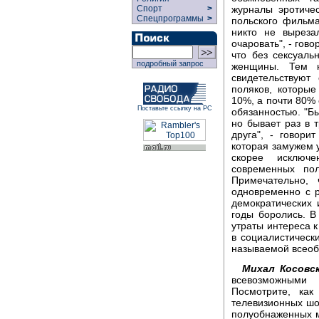
журналы эротичес
Спорт
>
Спецпрограммы
>
польского фильм
никто не выреза
очаровать", - гово
что без сексуал
подробный запрос
женщины. Тем н
свидетельствуют
поляков, которы
10%, а почти 80%
Поставьте ссылку на РС
обязанностью. "Б
но бывает раз в 
друга", - говор
которая замужем у
скорее исключ
современных по
Примечательно, 
одновременно с 
демократических 
годы боролись. 
утраты интереса к
в социалистическ
называемой всеоб
Михал Косовск
всевозможными
Посмотрите, как
телевизионных шо
полуобнаженных 