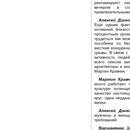
рекламируют, на
вечером в сп
привлекательными
Алексей Дзико
Еще одним факто
интимной близост
процентным уровн
трудиться как мож
пособием по без
жесткая конкуренц
срывы. В связи с 
активность люде
всего сексом за
архитекторы и инж
Мартин Кравчик.
Мартин Кравч
много работает,
культуре потенц
качество настоящ
круг: одна неудач
жизни.
Алексей Дзик
мужчины и женщи
требований.
Варшавянка:
Д