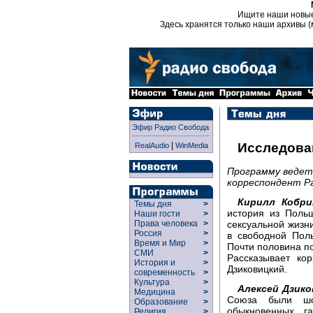
Ищите наши новы
Здесь хранятся только наши архивы (
Эфир Радио Свобода
|
Исследова
RealAudio
WinMedia
Программу ведет
корреспондент Ра
Кирилл Кобри
Темы дня
>
история из Поль
Наши гости
>
сексуальной жизн
Права человека
>
Россия
>
в свободной Пол
Время и Мир
>
Почти половина по
СМИ
>
Рассказывает ко
История и
>
Дзиковицкий.
современность
>
Культура
>
Алексей Дзико
Медицина
>
Союза были шо
Образование
>
обыкновенных г
Религия
>