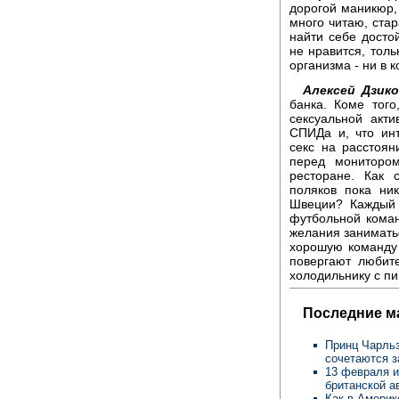
дорогой маникюр, 
много читаю, ста
найти себе достой
не нравится, толь
организма - ни в к
Алексей Дзико
банка. Коме тог
сексуальной акт
СПИДа и, что ин
секс на расстоян
перед мониторо
ресторане. Как 
поляков пока ни
Швеции? Каждый 
футбольной кома
желания заниматьс
хорошую команду 
повергают любите
холодильнику с пи
Последние м
Принц Чарльз
сочетаются 
13 февраля и
британской а
Как в Америк