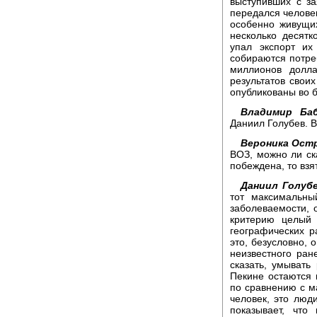
выступивших с з
передался человек
особенно живущих
несколько десятк
упал экспорт их
собираются потре
миллионов долл
результатов своих
опубликованы во 
Владимир Баб
Даниил Голубев. 
Вероника Остр
ВОЗ, можно ли ск
побеждена, то взя
Даниил Голубе
тот максимальны
заболеваемости, 
критерию целый 
географических р
это, безусловно, 
неизвестного ран
сказать, умывать 
Пекине остаются 
по сравнению с м
человек, это люд
показывает, что