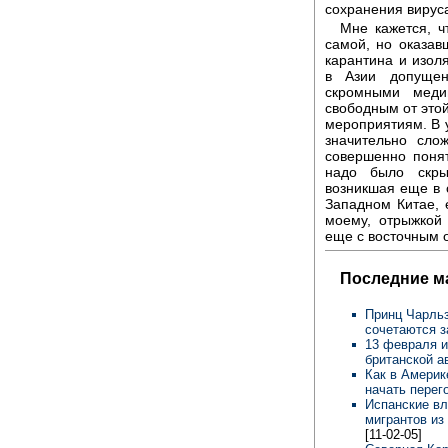
сохранения вирус
Мне кажется, ч
самой, но оказав
карантина и изол
в Азии допущен
скромными меди
свободным от это
мероприятиям. В у
значительно сло
совершенно понят
надо было скры
возникшая еще в 
Западном Китае, е
моему, отрыжкой 
еще с восточным 
Последние м
Принц Чарльз
сочетаются 
13 февраля и
британской а
Как в Америк
начать пере
Испанские вл
мигрантов из
[11-02-05]