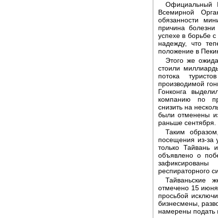
Официальный 
Всемирной Орга
обязанности мин
причина болезни
успехе в борьбе с
надежду, что те
положение в Пекин
Этого же ожида
стоили миллиарды
потока туристо
производимой гон
Гонконга выдел
компанию по пр
снизить на нескол
были отменены из
раньше сентября.
Таким образом
посещения из-за 
только Тайвань 
объявлено о поб
зафиксированы
респираторного с
Тайваньские ж
отмечено 15 июня
просьбой исключит
бизнесмены, разво
намерены подать в