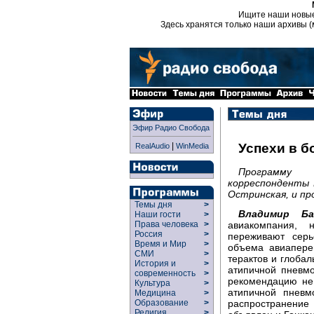
Ищите наши новы
Здесь хранятся только наши архивы (
Эфир Радио Свобода
|
Успехи в б
RealAudio
WinMedia
Программу 
корреспонденты 
Остринская, и пр
Темы дня
>
Владимир Ба
Наши гости
>
авиакомпания,
Права человека
>
Россия
>
переживают серь
Время и Мир
>
объема авиапере
СМИ
>
терактов и глоба
История и
>
атипичной пневм
современность
>
рекомендацию не
Культура
>
атипичной пневм
Медицина
>
распространение
Образование
>
Религия
>