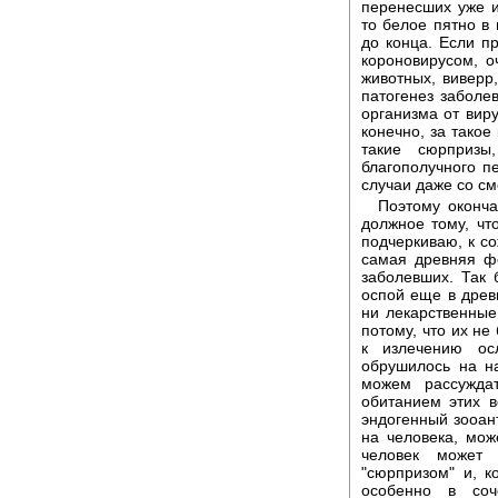
перенесших уже 
то белое пятно в 
до конца. Если п
короновирусом, о
животных, виверр
патогенез заболе
организма от виру
конечно, за такое
такие сюрпризы
благополучного пе
случаи даже со с
Поэтому оконча
должное тому, чт
подчеркиваю, к с
самая древняя ф
заболевших. Так 
оспой еще в древ
ни лекарственны
потому, что их не
к излечению ос
обрушилось на н
можем рассуждат
обитанием этих в
эндогенный зооант
на человека, мож
человек может 
"сюрпризом" и, к
особенно в соч