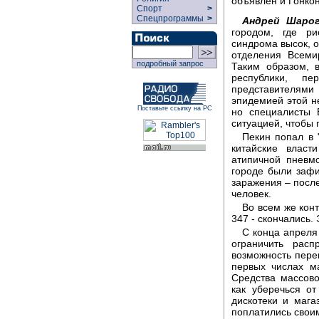
объявлен и Гонкон
Спорт
>
Спецпрограммы
>
Андрей Шарог
городом, где ри
синдрома высок, 
отделения Всеми
подробный запрос
Таким образом, 
республики, п
представителями
эпидемией этой н
Поставьте ссылку на РС
но специалисты 
ситуацией, чтобы
Пекин попал в 
китайские власт
атипичной пневм
городе были зафи
заражения – после
человек.
Во всем же кон
347 - скончались.
С конца апреля
ограничить расп
возможность пере
первых числах м
Средства массов
как уберечься о
дискотеки и маг
поплатились свои