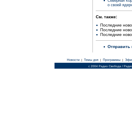
Северная Кор
о своей ядер
См. также:
Последние ново
Последние ново
Последние ново
Отправить 
Новости
Темы дня
Программы
Эфи
|
|
|
c 2004 Радио Свобода / Ради