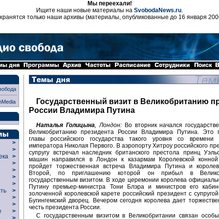
Мы переехали!
Ищите наши новые материалы на
SvobodaNews.ru
.
хранятся только наши архивы (материалы, опубликованные до 16 января 200
вобода
Государственный визит в Великобританию п
nMedia
России Владимира Путина
Наталья Голицына
, Лондон:
Во вторник начался государств
Великобританию президента России Владимира Путина. Это 
главы российского государства такого уровня со времени 
>
императора Николая Первого. В аэропорту Хитроу российского пре
>
супругу встречал наследник британского престола принц Уэль
века
>
машин направился в Лондон к казармам Королевской конной 
>
пройдет торжественная встреча Владимира Путина и короле
р
>
Второй, по приглашению которой он прибыл в Велик
>
государственным визитом. В ходе церемонии королева официаль
>
Путину премьер-министра Тони Блэра и министров его кабин
сть
>
золоченной королевской карете российский президент с супругой
>
Бугингемский дворец. Вечером сегодня королева дает торжеств
>
честь президента России.
ие
>
С государственным визитом в Великобритании связан особы
>