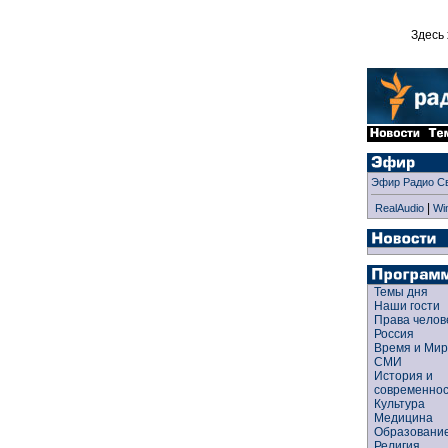
Здесь 
Эфир Радио С
|
RealAudio
Wi
Темы дня
Наши гости
Права чело
Россия
Время и Ми
СМИ
История и
современно
Культура
Медицина
Образован
Религия