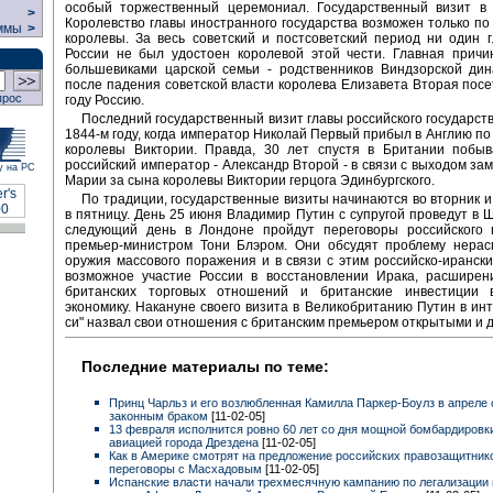
особый торжественный церемониал. Государственный визит в
>
Королевство главы иностранного государства возможен только п
ммы
>
королевы. За весь советский и постсоветский период ни один
России не был удостоен королевой этой чести. Главная причи
большевиками царской семьи - родственников Виндзорской дин
после падения советской власти королева Елизавета Вторая посе
прос
году Россию.
Последний государственный визит главы российского государств
1844-м году, когда император Николай Первый прибыл в Англию п
королевы Виктории. Правда, 30 лет спустя в Британии побы
российский император - Александр Второй - в связи с выходом зам
у на РС
Марии за сына королевы Виктории герцога Эдинбургского.
По традиции, государственные визиты начинаются во вторник 
в пятницу. День 25 июня Владимир Путин с супругой проведут в 
следующий день в Лондоне пройдут переговоры российского 
премьер-министром Тони Блэром. Они обсудят проблему нерас
оружия массового поражения и в связи с этим российско-иранск
возможное участие России в восстановлении Ирака, расширени
британских торговых отношений и британские инвестиции 
экономику. Накануне своего визита в Великобританию Путин в инт
си" назвал свои отношения с британским премьером открытыми и 
Последние материалы по теме:
Принц Чарльз и его возлюбленная Камилла Паркер-Боулз в апреле
законным браком
[11-02-05]
13 февраля исполнится ровно 60 лет со дня мощной бомбардировк
авиацией города Дрездена
[11-02-05]
Как в Америке смотрят на предложение российских правозащитник
переговоры с Масхадовым
[11-02-05]
Испанские власти начали трехмесячную кампанию по легализации 