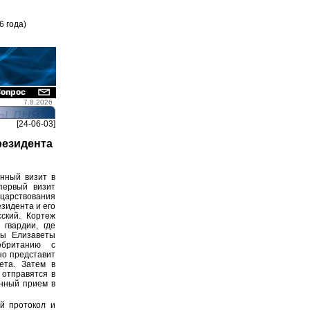
6 года)
7.8.2026
[24-06-03]
резидента
енный визит в
первый визит
царствования
зидента и его
сский. Кортеж
гвардии, где
вы Елизаветы
обританию с
но представит
ета. Затем в
 отправятся в
енный прием в
й протокол и