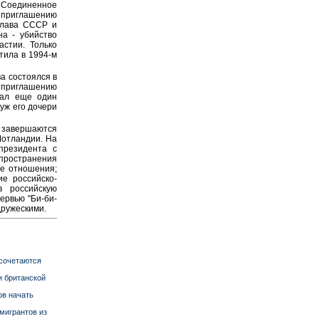
 Соединенное
о приглашению
 глава СССР и
на - убийство
астии. Только
тила в 1994-м
а состоялся в
о приглашению
вал еще один
уж его дочери
и завершаются
Шотландии. На
президента с
пространения
ие отношения;
е российско-
в российскую
ервью "Би-би-
дружескими.
 сочетаются
и британской
ов начать
мигрантов из