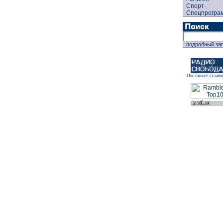
Спорт
Спецпрогра
подробный за
Поставьте ссылк