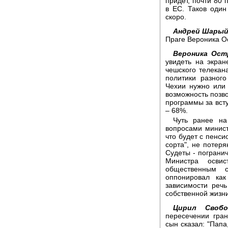
придет, почти 80 
в ЕС. Таков один
скоро.
Андрей Шарый
Праге Вероника О
Вероника Ост
увидеть на экра
чешского телекан
политики разного
Чехии нужно или
возможность позвон
программы за вст
– 68%.
Чуть ранее на
вопросами минис
что будет с пенси
сорта", не потер
Судеты - пограни
Министра освис
общественным с
оппонировал ка
зависимости реч
собственной жизни
Цирил Свобо
пересечении гра
сын сказал: "Папа