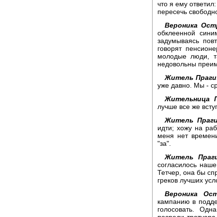
что я ему ответил
пересечь свободно
Вероника Ост
обклеенной сини
задумываясь повт
говорят пенсионе
молодые люди, та
недовольны преим
Житель Праги
уже давно. Мы - с
Жительница П
лучше все же всту
Житель Праги
идти; хожу на раб
меня нет времени
"за".
Житель Праги
согласилось наше
Тетчер, она бы сп
греков лучших усл
Вероника Ос
кампанию в подде
голосовать. Одн
посреди тротуара