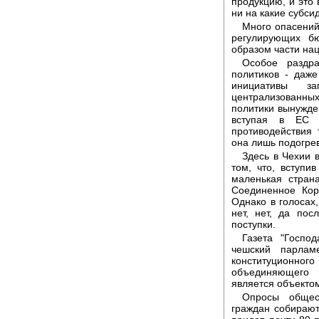
продукцию, и это
ни на какие субси
Много опасений
регулирующих б
образом части на
Особое раздр
политиков - даж
инициативы за
централизованных
политики вынужде
вступая в ЕС 
противодействия 
она лишь подогре
Здесь в Чехии 
том, что, вступ
маленькая стран
Соединенное Кор
Однако в голосах
нет, нет, да по
поступки.
Газета "Госпо
чешский парлам
конституционного 
объединяющего 
является объекто
Опросы общес
граждан собираютс