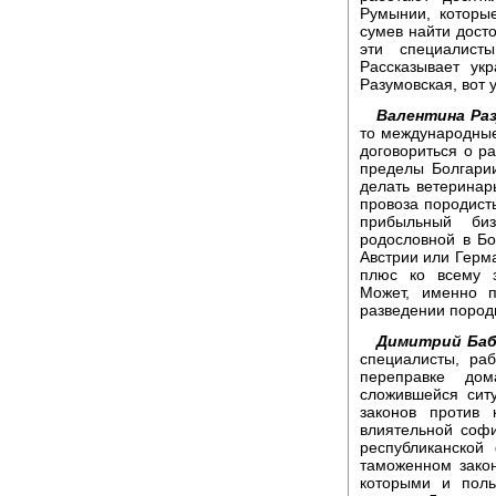
Румынии, которы
сумев найти дост
эти специалист
Рассказывает ук
Разумовская, вот
Валентина Раз
то международны
договориться о р
пределы Болгари
делать ветеринар
провоза породист
прибыльный би
родословной в Бо
Австрии или Герма
плюс ко всему з
Может, именно 
разведении пород
Димитрий Баб
специалисты, ра
переправке до
сложившейся сит
законов против 
влиятельной софи
республиканской
таможенном закон
которыми и поль