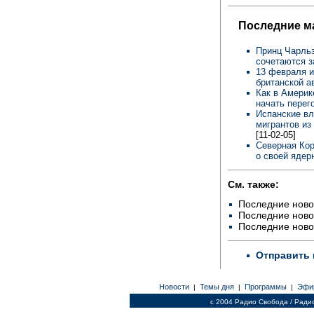
Последние м
Принц Чарльз
сочетаются 
13 февраля и
британской а
Как в Америк
начать пере
Испанские вл
мигрантов из
[11-02-05]
Северная Кор
о своей ядер
См. также:
Последние ново
Последние ново
Последние ново
Отправить 
Новости
Темы дня
Программы
Эфи
|
|
|
c 2004 Радио Свобода / Ради