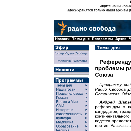
Ищите наши новы
Здесь хранятся только наши архивы (
Эфир Радио Свобода
|
Референдум
RealAudio
WinMedia
проблемы р
Союза
Программу ве
Темы дня
>
Радио Свобода Д
Наши гости
>
Остринская. Обзо
Права человека
>
Россия
>
Андрей Шары
Время и Мир
>
СМИ
>
референдум о вс
История и
>
кандидатов, граж
современность
>
континентального
Культура
>
ведется предостат
Медицина
>
против. Рассказы
Образование
>
Религия
>