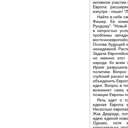
активном участии 
Европа расширя
изнутри - пишет "
Найти в себе с
Фишер. Ее комм
Рундшау". "Новый
в непростых усл
проблемы западн
восточноевропей
Основа будущей о
ненадежной. Раст
Задача Европейско
но именно этот 
народа. Ко всем 
Ираке разрушил
политике. Вопрос
глубокий раскол 
объединить Европу
идея. Вопрос в то
возникнет сама 
позиции Европы по
Речь идет о т
единая Европа 
Несколько европей
Жак Деррида, поп
идею единой ново
Однако, хотя 
относительно эт