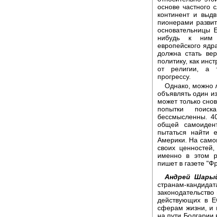
основе частного 
континент и выд
пионерами развит
основательницы Е
нибудь к ним 
европейского ядр
должна стать вер
политику, как инс
от религии, а 
прогрессу.
Однако, можно л
объявлять один из
может только сно
попытки поиск
бессмысленны. 40
общей самоиден
пытаться найти 
Америки. На само
своих ценностей,
именно в этом р
пишет в газете "
Андрей Шары
странам-канди
законодательство
действующих в Е
сферам жизни, и 
на пути Болгарии 