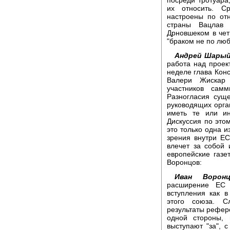
их относить. С
настроены по от
страны Вацлав 
Дрновшеком в чет
"браком не по любв
Андрей Шарый
работа над проек
неделе глава Кон
Валери Жискар 
участников сам
Разногласия сущ
руководящих орган
иметь те или и
Дискуссия по это
это только одна 
зрения внутри Е
влечет за собой
европейские газ
Воронцов:
Иван Воронц
расширение ЕС 
вступления как в
этого союза. С
результаты рефере
одной стороны,
выступают "за", 