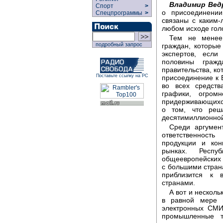
Владимир Вед
Спорт
>
о присоединении
Спецпрограммы
>
связаны с каким
любом исходе гол
Тем не менее
подробный запрос
граждан, которые
экспертов, есл
половины граж
правительства, к
Поставьте ссылку на РС
присоединение к 
во всех средст
графики, огром
придерживающихся
о том, что реш
десятимиллионной
Среди аргумент
ответственност
продукции и кон
рынках. Респ
общеевропейских 
с большими стран
приблизится к 
странами.
А вот и несколь
в равной мере 
электронных СМИ
промышленные т