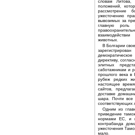
словам Литова,
положений, кото
рассмотрение б
ужесточению пра
вывозимых за пре
главную роль 
правоохраните
взаимодействии
животных.
В Болгарии сво
зарегистрирован
демократическое
директиву, соглас
элитных предст
саботажникам и р
прошлого века в 
рубеж редких жи
настоящее время
сайтов, предлаг
доставке домашн
шара. Почти все
соответствующих 
Одним из глав
приведение тамож
нормами ЕС, и к
контрабанда дом
ужесточения Тамож
мало.