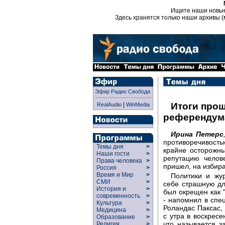
Ищите наши новы
Здесь хранятся только наши архивы (
Эфир Радио Свобода
|
Итоги прош
RealAudio
WinMedia
референдума
Ирина Петерс
противоречивостью
Темы дня
>
крайне осторожны
Наши гости
>
репутацию челов
Права человека
>
пришел, на избира
Россия
>
Время и Мир
>
Политики и жур
СМИ
>
себе страшную дл
История и
>
был окрещен как "
современность
>
- напомнил в сп
Культура
>
Роландас Паксас,
Медицина
>
с утра в воскрес
Образование
>
что называется за
Религия
>