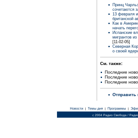
Принц Чарльз
сочетаются 
13 февраля и
британской а
Как в Америк
начать пере
Испанские вл
мигрантов из
[11-02-05]
Северная Кор
о своей ядер
См. также:
Последние ново
Последние ново
Последние ново
Отправить 
Новости
Темы дня
Программы
Эфи
|
|
|
c 2004 Радио Свобода / Ради