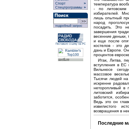
Спорт
>
температура вооб
Спецпрограммы
>
- по литовским
избирателей. Мн
лишь опытный пре
народ проголосу
подробный запрос
посадить. Это 
завершения тради
весенние деньки, 
и еще после опя
Поставьте ссылку на РС
костелов - это д
дань и Европе. Он
процентов евроске
Итак, Литва, п
вступления в ЕС 
Вильнюсе сегод
массовое весель
Тысячи людей на
искренне радовал
неторопливый в
литовский избир
заботится, особе
Ведь это он гла
извилистого ис
возвращения в не
Последние м