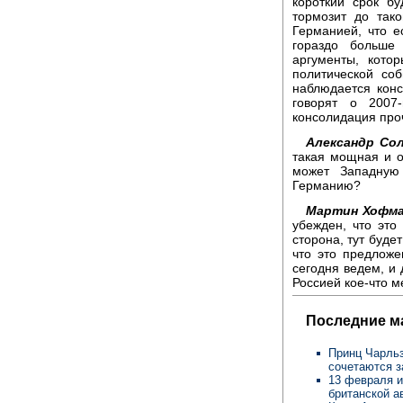
короткий срок б
тормозит до так
Германией, что ес
гораздо больше 
аргументы, кото
политической со
наблюдается конс
говорят о 2007
консолидация проч
Александр Сол
такая мощная и о
может Западную
Германию?
Мартин Хофма
убежден, что это
сторона, тут буде
что это предложе
сегодня ведем, и 
Россией кое-что м
Последние м
Принц Чарльз
сочетаются 
13 февраля и
британской а