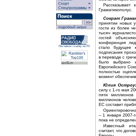
Спорт
>
Рассказывает 
Спецпрограммы
>
Граматикополус.
Сократ Грама
принятии новых у
подробный запрос
гости из более ч
тысяч журналисто
гостей объясня
конференция лид
Поставьте ссылку на РС
стало будущее к
подписания прохо
в переводе с греч
было выбрано и
Европейского Сою
полностью оцепл
момент обеспечива
Юлия Остроух
силу с 1-го мая 2
пяти миллионов 
миллионов челове
ЕС составит прибл
Ориентировочна
– 1 января 2007-
пока не определе
Известный ита
считает, что дого
Европы.