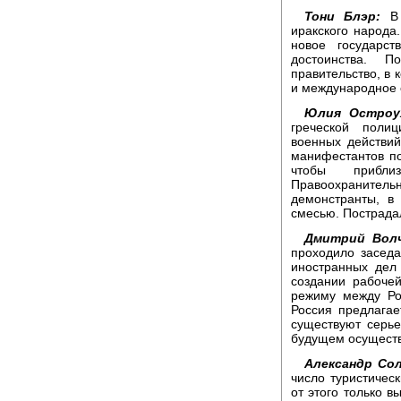
Тони Блэр:
В 
иракского народа
новое государс
достоинства. П
правительство, в 
и международное 
Юлия Остроу
греческой поли
военных действий
манифестантов по
чтобы прибли
Правоохранител
демонстранты, в
смесью. Пострадал
Дмитрий Волч
проходило заседа
иностранных дел
создании рабоче
режиму между Ро
Россия предлагае
существуют серье
будущем осущест
Александр Сол
число туристичес
от этого только в