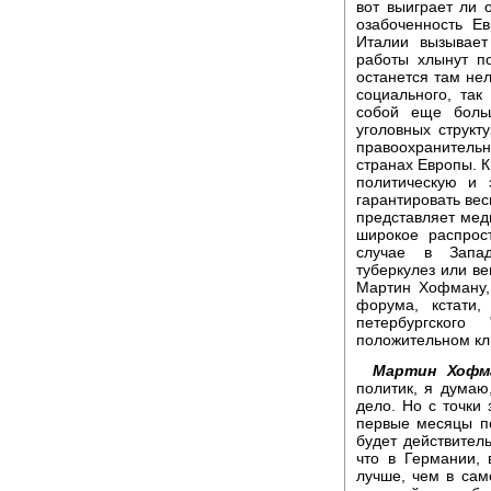
вот выиграет ли 
озабоченность Е
Италии вызывает
работы хлынут по
останется там нел
социального, так
собой еще боль
уголовных структ
правоохранительн
странах Европы. К
политическую и 
гарантировать ве
представляет мед
широкое распрос
случае в Запад
туберкулез или в
Мартин Хофману,
форума, кстати
петербургског
положительном кл
Мартин Хофм
политик, я думаю
дело. Но с точки
первые месяцы по
будет действител
что в Германии, 
лучше, чем в сам