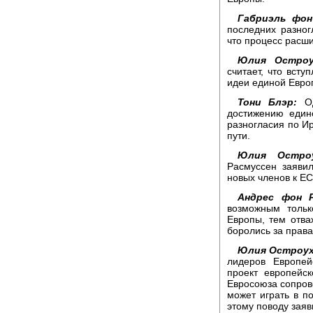
Габриэль фон
последних разног
что процесс расш
Юлия Остроу
считает, что всту
идеи единой Евро
Тони Блэр:
Од
достижению един
разногласия по Ир
пути.
Юлия Остроу
Расмуссен заяви
новых членов к ЕС
Андрес фон Р
возможным тольк
Европы, тем отва
боролись за права
Юлия Остроух
лидеров Европей
проект европейс
Евросоюза сопров
может играть в п
этому поводу зая