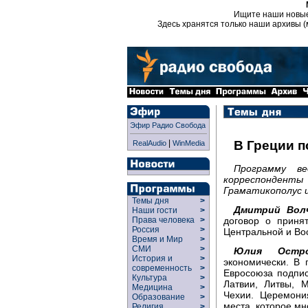
Ищите наши новы
Здесь хранятся только наши архивы (
Эфир Радио Свобода
|
В Греции 
RealAudio
WinMedia
Программу в
корреспондент
Граматикополус и
Темы дня
>
Дмитрий Волч
Наши гости
>
договор о приня
Права человека
>
Россия
>
Центральной и Во
Время и Мир
>
СМИ
>
Юлия Остро
История и
>
экономически. В
современность
>
Евросоюза подпис
Культура
>
Латвии, Литвы, 
Медицина
>
Чехии. Церемони
Образование
>
места, которое м
Религия
>