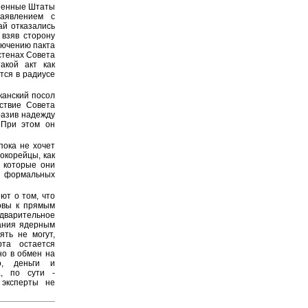
иненные Штаты
заявлением с
ай отказались
 взяв сторону
лючению пакта
стенах Совета
акой акт как
тся в радиусе
канский посол
ствие Совета
разив надежду
 При этом он
пока не хочет
окорейцы, как
, которые они
а формальных
ют о том, что
овы к прямым
едварительное
дания ядерным
ять не могут,
рта остается
о в обмен на
о, деньги и
, по сути -
 эксперты не