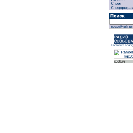
Спорт
Спецпрогра
подробный за
Поставьте ссылк