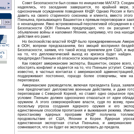
Совет Безопасности был созван по инициативе МАГАТЭ. Соед
>
надеялись, что заседание завершится, по крайней мере, 
ммы
>
однозначным осуждением поведения КНДР. Однако Россия и Кит
давить на своего старинного союзника и клиента, вместо этого
Пхеньяна, призывающего Вашингтон к прямым переговорам и зак
о ненападении. Явно встревоженный перспективой обсуждения в 
прос
Безопасности ООН Пхеньян предупредил, что он расценит т
объявление войны и напомнил Японии, например, что она находи
действия его ракет.
Но беспокойство властей КНДР было преждевременным. Амери
в ООН, вопреки предсказаниям, без эмоций воспринял бездей
у на РС
Безопасности, заявив, что такой исход приемлем для США, и вы
на то, что дипломатический выход из кризиса будет найден.
предупредил Пхеньян об опасности эскалации конфликта.
Как говорят американские эксперты, Вашингтон, скорее всего, 
обострять конфликт и надеется на то, что Пхеньян уступит. Север
известно, в частных контактах с американской администрацией
поддерживают постоянно, гораздо более сговорчивы, чем н
переговорах.
Американские руководители, включая президента Буша, заявля
они предпочитают дипломатию военным действиям, и даже гот
переговорам с Северной Кореей, но ставят одно серьезное пр
условие: Пхеньян должен однозначно отказаться от идеи обла
оружием. А этого северокорейские власти, судя по всему, прин
поскольку угроза создания ядерного оружия и его экспо
единственным способом пропитания и выживания режима. Именн
приостановку ядерных программ КНДР получила топлив
продовольствие от США, Японии и Кореи. Ядерная угроза
единственная экспортная статья Пхеньяна, и американские
сомневаются, что он будет ее эксплуатировать до предела.