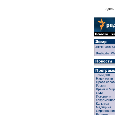
Здесь 
Эфир Радио С
|
RealAudio
Wi
Темы дня
Наши гости
Права чело
Россия
Время и Ми
СМИ
История и
современно
Культура
Медицина
Образован
Религия