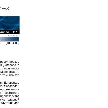
6 года)
8.8.2026
[10-04-03]
провел первое
ия Договора о
о закончилось
ельно осудить
 том, что это
ия Договора о
наблюдателей
мороженного в
м советского
производства
о лет ударной
 плутония для