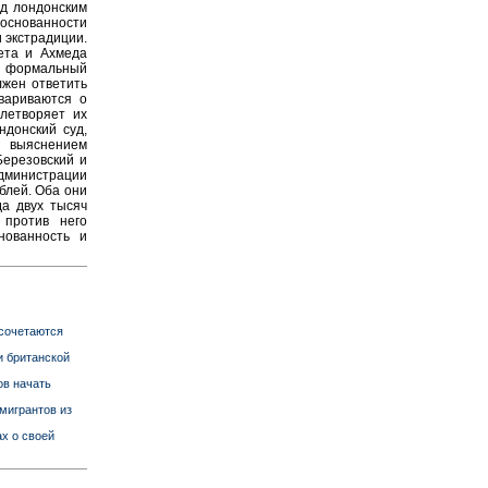
ед лондонским
снованности
 экстрадиции.
чета и Ахмеда
о формальный
лжен ответить
вариваются о
летворяет их
ндонский суд,
ь выяснением
Березовский и
дминистрации
блей. Оба они
да двух тысяч
 против него
нованность и
 сочетаются
и британской
ов начать
мигрантов из
ах о своей