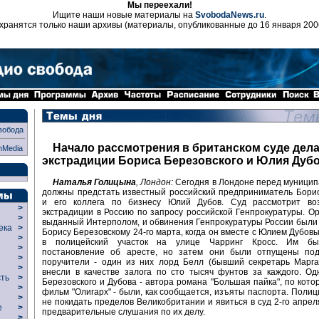
Мы переехали!
Ищите наши новые материалы на
SvobodaNews.ru
.
хранятся только наши архивы (материалы, опубликованные до 16 января 200
вобода
Начало рассмотрения в британском суде дела
nMedia
экстрадиции Бориса Березовского и Юлия Дуб
Наталья Голицына
, Лондон:
Сегодня в Лондоне перед муници
должны предстать известный российский предприниматель Бори
и его коллега по бизнесу Юлий Дубов. Суд рассмотрит во
>
экстрадиции в Россию по запросу российской Генпрокуратуры. Ор
>
выданный Интерполом, и обвинения Генпрокуратуры России был
века
>
Борису Березовскому 24-го марта, когда он вместе с Юлием Дубов
>
в полицейский участок на улице Чарринг Кросс. Им бы
р
>
постановление об аресте, но затем они были отпущены под 
>
поручители - один из них лорд Белл (бывший секретарь Марга
>
внесли в качестве залога по сто тысяч фунтов за каждого. О
сть
>
Березовского и Дубова - автора романа "Большая пайка", по кото
>
фильм "Олигарх" - были, как сообщается, изъяты паспорта. Полиц
>
не покидать пределов Великобритании и явиться в суд 2-го апреля
ие
>
предварительные слушания по их делу.
>