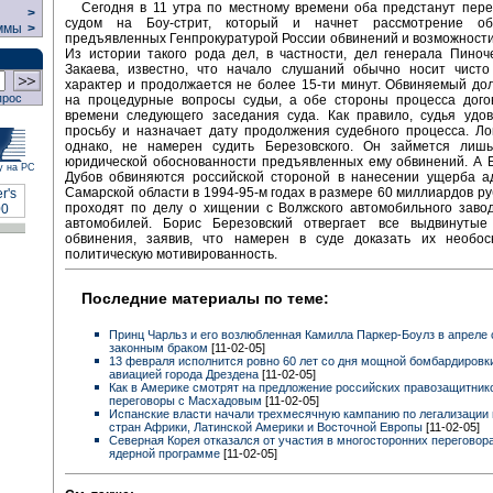
Сегодня в 11 утра по местному времени оба предстанут пер
>
судом на Боу-стрит, который и начнет рассмотрение обо
ммы
>
предъявленных Генпрокуратурой России обвинений и возможности
Из истории такого рода дел, в частности, дел генерала Пино
Закаева, известно, что начало слушаний обычно носит чист
характер и продолжается не более 15-ти минут. Обвиняемый до
прос
на процедурные вопросы судьи, а обе стороны процесса дого
времени следующего заседания суда. Как правило, судья удов
просьбу и назначает дату продолжения судебного процесса. Ло
однако, не намерен судить Березовского. Он займется лиш
юридической обоснованности предъявленных ему обвинений. А 
у на РС
Дубов обвиняются российской стороной в нанесении ущерба а
Самарской области в 1994-95-м годах в размере 60 миллиардов ру
проходят по делу о хищении с Волжского автомобильного заво
автомобилей. Борис Березовский отвергает все выдвинутые
обвинения, заявив, что намерен в суде доказать их необос
политическую мотивированность.
Последние материалы по теме:
Принц Чарльз и его возлюбленная Камилла Паркер-Боулз в апреле
законным браком
[11-02-05]
13 февраля исполнится ровно 60 лет со дня мощной бомбардировк
авиацией города Дрездена
[11-02-05]
Как в Америке смотрят на предложение российских правозащитник
переговоры с Масхадовым
[11-02-05]
Испанские власти начали трехмесячную кампанию по легализации 
стран Африки, Латинской Америки и Восточной Европы
[11-02-05]
Северная Корея отказался от участия в многосторонних переговор
ядерной программе
[11-02-05]