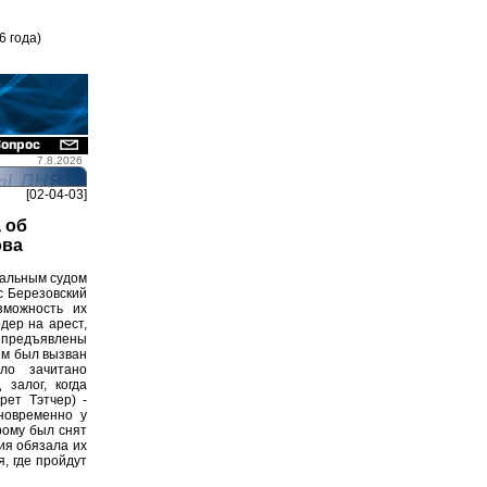
6 года)
7.8.2026
[02-04-03]
 об
ова
пальным судом
с Березовский
зможность их
дер на арест,
и предъявлены
ым был вызван
ло зачитано
залог, когда
рет Тэтчер) -
дновременно у
рому был снят
ия обязала их
, где пройдут