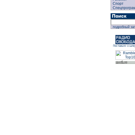
Спорт
Спецпрогра
подробный за
Поставьте ссылк