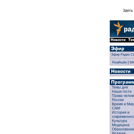
Здесь 
Эфир Радио С
|
RealAudio
Wi
Темы дня
Наши гости
Права чело
Россия
Время и Ми
СМИ
История и
современно
Культура
Медицина
Образован
Религия