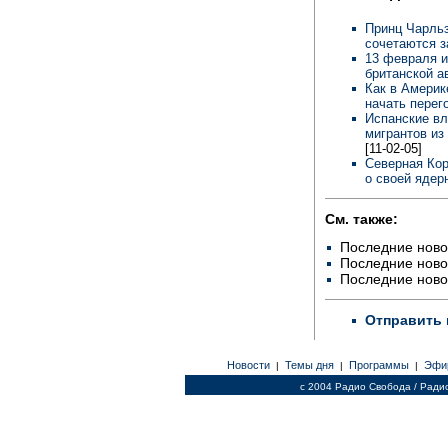
Принц Чарльз
сочетаются 
13 февраля и
британской а
Как в Америк
начать пере
Испанские вл
мигрантов из
[11-02-05]
Северная Кор
о своей ядер
См. также:
Последние ново
Последние ново
Последние ново
Отправить 
Новости
Темы дня
Программы
Эфи
|
|
|
c 2004 Радио Свобода / Ради