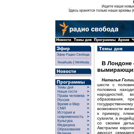
Ищите наши новы
Здесь хранятся только наши архивы (
Эфир Радио Свобода
|
В Лондоне
RealAudio
WinMedia
вымирающих
Наталья Голи
шести с полови
Темы дня
>
половина наход
Наши гости
>
народностей, 
Права человека
>
образования, п
Россия
>
государственному
Время и Мир
>
возможности жизн
СМИ
>
История и
>
к примеру, пле
современность
>
суахили, а индей
Культура
>
со своими деть
Медицина
>
Австралии европе
Образование
>
двухсот семидес
Религия
>