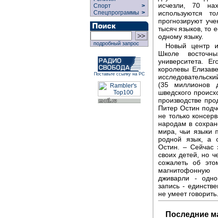
исчезли, 70 на
Спорт
>
используются т
Спецпрограммы
>
прогнозируют уче
тысяч языков, то 
одному языку.
подробный запрос
Новый центр и
Школе восточны
университета. Е
королевы Елизаве
Поставьте ссылку на РС
исследовательски
(35 миллионов 
шведского происх
производстве про
Питер Остин подч
не только консер
народам в сохран
мира, чьи языки 
родной язык, а 
Остин. – Сейчас 
своих детей, но ч
сожалеть об это
магнитофонную 
дживарли - одно
запись - единстве
не умеет говорить
Последние м