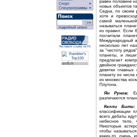
равен половине н
Спорт
>
новых объектов та
Спецпрограммы
>
Седна, по своим 
хотя и превосхо
самой маленько
называться плане
подробный запрос
из правил. Если 
посчитали плане
Международный а
несколько лет наз
Поставьте ссылку на РС
за "чистоту рядов
планеты, и лишит
предлагает комп
двойное гражданст
девятки главных 
планету из числа
из множества косм
Плутона.
Ян Рунов:
Ест
различаются план
Келли Бити:
классификации п
всего дебаты идут
небесное тело, 
Некоторые астер
чтобы называться
каких-то очень 