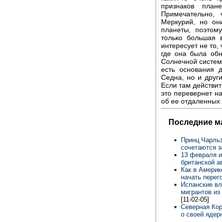
признаков план
Примечательно,
Меркурий, но он
планеты, поэтом
только большая 
интересует не то,
где она была об
Солнечной систем
есть основания 
Седна, но и друг
Если там действит
это перевернет н
об ее отдаленных
Последние м
Принц Чарльз
сочетаются 
13 февраля и
британской а
Как в Америк
начать пере
Испанские вл
мигрантов из
[11-02-05]
Северная Кор
о своей ядер