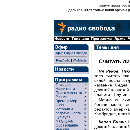
Ищите наши новы
Здесь хранятся только наши архивы (
Эфир Радио Свобода
|
Считать ли
RealAudio
WinMedia
Ян Рунов
, Нью
тело считать пл
силой после отк
название Седна,
Темы дня
>
Наши гости
>
десятой планетой
Права человека
>
планета - Плутон -
Россия
>
Можно ли счит
Время и Мир
>
богини моря, д
СМИ
>
редактор америка
История и
>
современность
>
Кэмбридже, штат М
Культура
>
Медицина
>
Келли Бити:
Н
Образование
>
десятой планетой
Религия
>