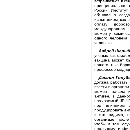
встраиваться в ге
принципиальная 
России Институт
объявил о созда
испытанием, как в
оплату добров
международном
моменту химиче
одного человека
человека.
Андрей Шарый
ученых как фиаск
вакцина может б
нашего нью-йорк
профессор медици
Даниил Голубе
должна работать,
ввести в организ
момент начала и
антиген, в данн
называемый JP-12
под влиянием э
продуцировать ант
и это, видимо, т
организме после
чтобы в том слу
реальному инфи