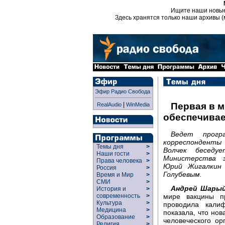
Ищите наши новы
Здесь хранятся только наши архивы (
Эфир Радио Свобода
|
Первая в м
RealAudio
WinMedia
обеспечивае
Ведет прогр
корреспонденты
Темы дня
>
Волчек беседу
Наши гости
>
Министерства з
Права человека
>
Юрий Жигалкин 
Россия
>
Голубевым.
Время и Мир
>
СМИ
>
Андрей Шарый
История и
>
мире вакцины п
современность
>
Культура
>
проводила калиф
Медицина
>
показала, что но
Образование
>
человеческого о
Религия
>