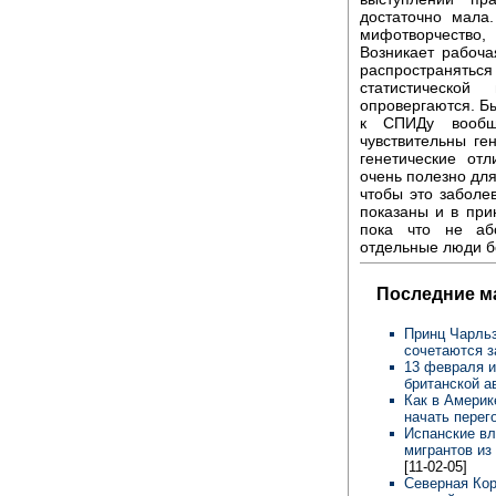
достаточно мала
мифотворчество, 
Возникает рабоча
распространят
статистическо
опровергаются. Бы
к СПИДу вообще
чувствительны ге
генетические от
очень полезно для
чтобы это заболе
показаны и в при
пока что не аб
отдельные люди б
Последние м
Принц Чарльз
сочетаются 
13 февраля и
британской а
Как в Америк
начать пере
Испанские вл
мигрантов из
[11-02-05]
Северная Кор