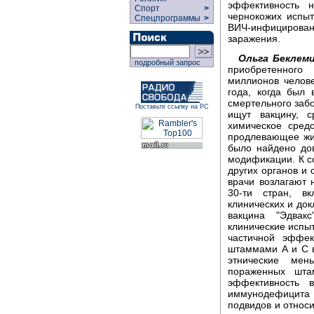
эффективность 
Спорт
>
чернокожих испыт
Спецпрограммы
>
ВИЧ-инфициров
заражения.
Ольга Беклем
подробный запрос
приобретенного
миллионов челове
года, когда был 
смертельного заб
Поставьте ссылку на РС
ищут вакцину, с
химическое сред
продлевающее жиз
было найдено дов
модификации. К с
других органов и
врачи возлагают
30-ти стран, в
клинических и док
вакцина "Эдвак
клинические испыт
частичной эффек
штаммами А и С в
этнические мен
пораженных шта
эффективность 
иммунодефицита 
подвидов и относ