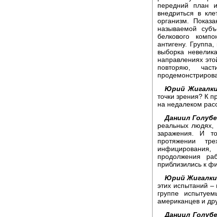
передний план и
внедриться в кл
организм. Показ
называемой субъ
белкового компо
антигену. Группа,
выборка невелик
направлениях это
повторяю, час
продемонстрирова
Юрий Жигалки
точки зрения? К п
на недалеком рас
Даниил Голубе
реальных людях,
заражения. И то
протяжении тр
инфицирования,
продолжения ра
приблизились к фи
Юрий Жигалки
этих испытаний –
группе испытуем
американцев и др
Даниил Голубе