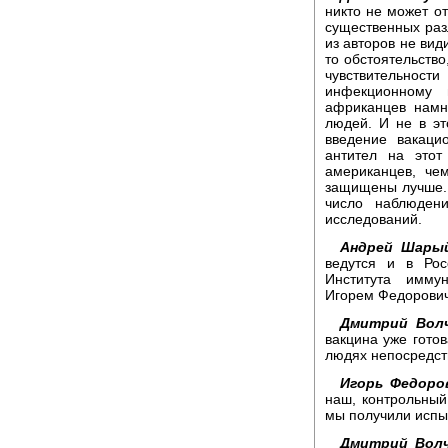
никто не может от
существенных разл
из авторов не вид
то обстоятельство
чувствительно
инфекционному в
африканцев намно
людей. И не в э
введение вакаци
антител на этот
американцев, чем
защищены лучше. 
число наблюдени
исследований.
Андрей Шары
ведутся и в Рос
Института имму
Игорем Федорови
Дмитрий Волч
вакцина уже готов
людях непосредст
Игорь Федоро
наш, контрольный
мы получили испы
Дмитрий Волч