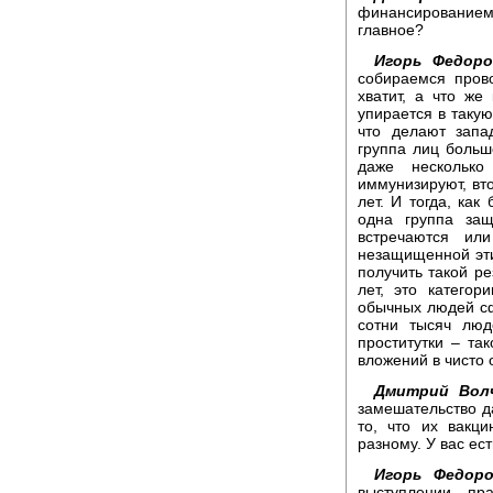
финансированием
главное?
Игорь Федоро
собираемся пров
хватит, а что же
упирается в такую
что делают запа
группа лиц больш
даже несколько
иммунизируют, вт
лет. И тогда, как
одна группа за
встречаются ил
незащищенной эти
получить такой ре
лет, это категор
обычных людей сфо
сотни тысяч люд
проститутки – та
вложений в чисто
Дмитрий Волч
замешательство д
то, что их вакц
разному. У вас ес
Игорь Федоро
выступлении пр