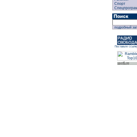
Спорт
Спецпрогра
подробный за
Поставьте ссылк