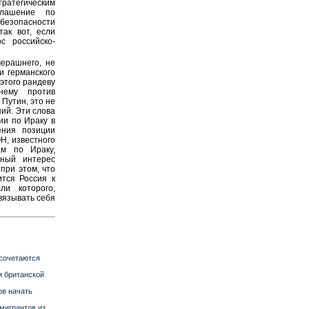
ратегическим
глашение по
 безопасности
ак вот, если
с российско-
ерашнего, не
и германского
этого рандеву
нему против
Путин, это не
ий. Эти слова
ии по Ираку в
ения позиции
Н, известного
ам по Ираку,
ьный интерес
при этом, что
тся Россия к
ли которого,
связывать себя
 сочетаются
и британской
ов начать
мигрантов из