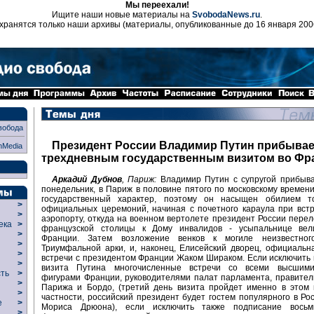
Мы переехали!
Ищите наши новые материалы на
SvobodaNews.ru
.
хранятся только наши архивы (материалы, опубликованные до 16 января 200
вобода
Президент России Владимир Путин прибывае
nMedia
трехдневным государственным визитом во Ф
Аркадий Дубнов
, Париж:
Владимир Путин с супругой прибыва
понедельник, в Париж в половине пятого по московскому времени
государственный характер, поэтому он насыщен обилием т
>
официальных церемоний, начиная с почетного караула при вст
>
аэропорту, откуда на военном вертолете президент России перел
века
>
французской столицы к Дому инвалидов - усыпальнице вел
>
Франции. Затем возложение венков к могиле неизвестног
р
>
Триумфальной арки, и, наконец, Елисейский дворец, официаль
>
встречи с президентом Франции Жаком Шираком. Если исключить
>
визита Путина многочисленные встречи со всеми высшими
сть
>
фигурами Франции, руководителями палат парламента, правител
>
Парижа и Бордо, (третий день визита пройдет именно в этом г
>
частности, российский президент будет гостем популярного в Ро
ие
>
Мориса Дрюона), если исключить также подписание восьм
>