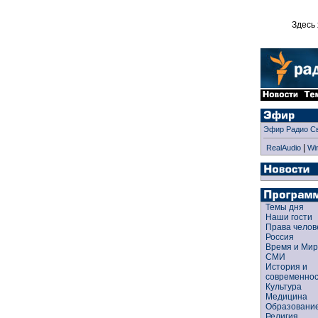
Здесь 
Эфир Радио С
|
RealAudio
Wi
Темы дня
Наши гости
Права чело
Россия
Время и Ми
СМИ
История и
современно
Культура
Медицина
Образован
Религия