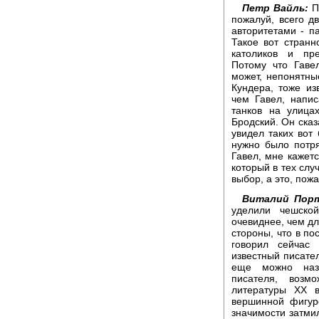
Петр Вайль:
П
пожалуй, всего д
авторитетами - п
Такое вот странн
католиков и пре
Потому что Гавел
может, непонятны
Кундера, тоже из
чем Гавел, напис
танков на улица
Бродский. Он сказа
увидел таких вот 
нужно было потря
Гавел, мне кажетс
который в тех слу
выбор, а это, пож
Виталий Порт
уделили чешской
очевиднее, чем дл
стороны, что в по
говорил сейчас
известный писател
еще можно назв
писателя, возм
литературы ХХ 
вершинной фигур
значимости затмил