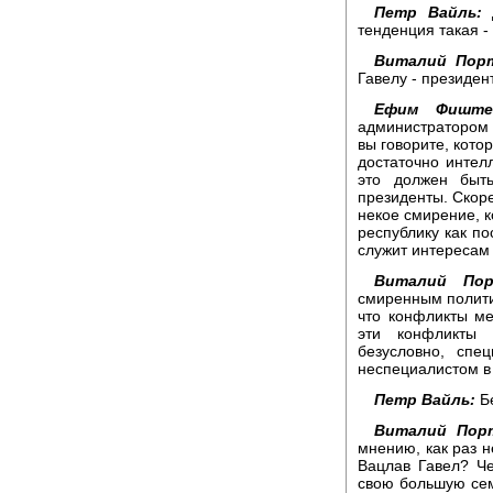
Петр Вайль:
Д
тенденция такая -
Виталий Порт
Гавелу - президен
Ефим Фиште
администратором 
вы говорите, кото
достаточно интел
это должен быт
президенты. Скоре
некое смирение, к
республику как по
служит интересам 
Виталий Пор
смиренным полити
что конфликты м
эти конфликты 
безусловно, спе
неспециалистом в 
Петр Вайль:
Бе
Виталий Порт
мнению, как раз н
Вацлав Гавел? Ч
свою большую сем