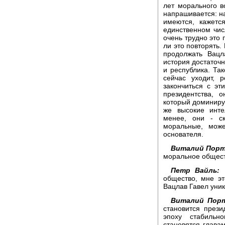
лет морального в
напрашивается: на
имеются, кажетс
единственном чис
очень трудно это 
ли это повторять.
продолжать Вацл
история достаточн
и республика. Так
сейчас уходит, 
закончиться с эт
президентства, 
который доминируе
же высокие инте
менее, они - ск
моральные, мож
основателя.
Виталий Порт
моральное общес
Петр Вайль:
Н
общество, мне это
Вацлав Гавел уник
Виталий Порт
становится през
эпоху стабильн
становятся глава