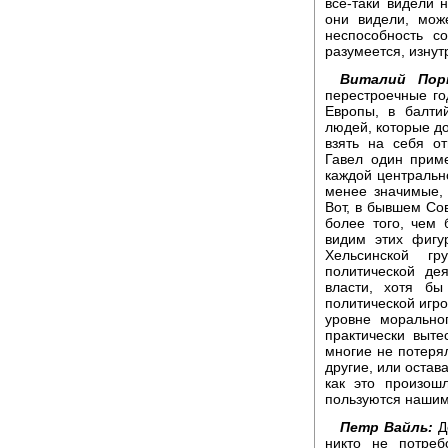
все-таки видели 
они видели, мож
неспособность с
разумеется, изнут
Виталий Пор
перестроечные го
Европы, в балти
людей, которые до
взять на себя о
Гавел один прим
каждой центральн
менее значимые, 
Вот, в бывшем Со
более того, чем 
видим этих фигу
Хельсинской гр
политической де
власти, хотя бы
политической игро
уровне морально
практически выте
многие не потерял
другие, или остав
как это произош
пользуются наши
Петр Вайль:
Де
никто не потреб