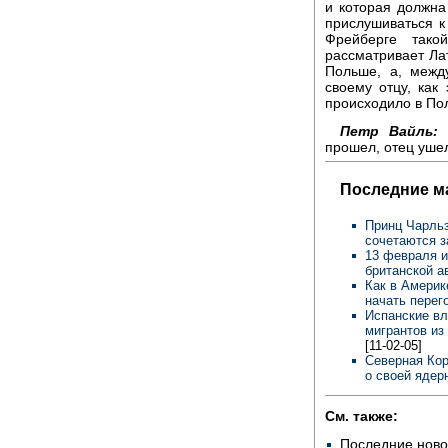
и которая должна 
прислушиваться к 
Фрейберге тако
рассматривает Лат
Польше, а, межд
своему отцу, как
происходило в Пол
Петр Вайль:
П
прошел, отец уше
Последние м
Принц Чарльз
сочетаются 
13 февраля и
британской а
Как в Америк
начать пере
Испанские вл
мигрантов из
[11-02-05]
Северная Кор
о своей ядер
См. также:
Последние ново