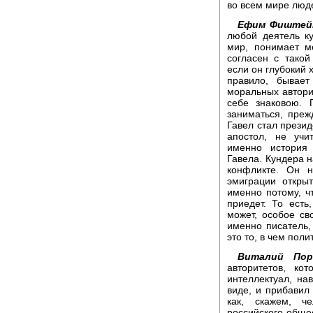
во всем мире люд
Ефим Фиштей
любой деятель к
мир, понимает м
согласен с такой
если он глубокий х
правило, бывает
моральных автори
себе знаковою. 
заниматься, преж
Гавел стал презид
апостол, не учи
именно история
Гавела. Кундера н
конфликте. Он н
эмиграции открыт
именно потому, чт
приедет. То есть
может, особое св
именно писатель,
это то, в чем поли
Виталий Пор
авторитетов, ко
интеллектуал, на
виде, и прибавил
как, скажем, ч
российского обще