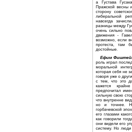
а Густава Гусак
Пражской весны 
сторону советск
либеральной реп
навсегда зачисл
разницы между Гу
очень сильно пов
движения - Гаве
возможно, если в
протеста, там 
достойные.
Ефим Фиштей
роль играл после
моральной интег
которая себя не 
говоря уже о друг
с тем, что это 
кажется крайне
предпочитал имен
сильную свою стор
что внутренне вид
но и точнее. Н
горбачевской эпох
его глазами каког
как говорили тогд
они видели его уп
систему. Но люди