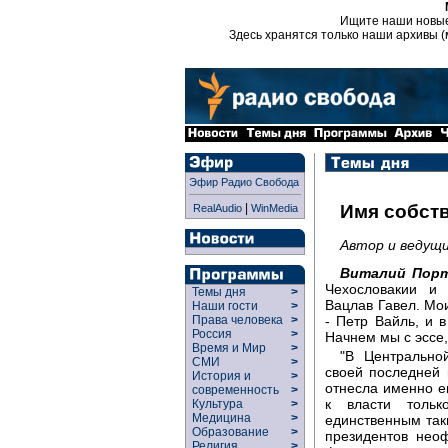
Ищите наши новы
Здесь хранятся только наши архивы (
Эфир Радио Свобода
|
Имя собств
RealAudio
WinMedia
Автор и ведущи
Виталий Порт
Чехословакии и 
Темы дня
>
Вацлав Гавел. Мо
Наши гости
>
- Петр Вайль, и 
Права человека
>
Россия
>
Начнем мы с эссе
Время и Мир
>
"В Центрально
СМИ
>
своей последней
История и
>
отнесла именно е
современность
>
к власти тольк
Культура
>
Медицина
>
единственным так
Образование
>
президентов неоф
Религия
>