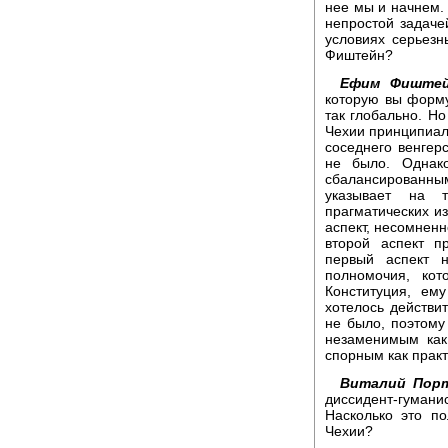
нее мы и начнем. 
непростой задаче
условиях серьез
Фиштейн?
Ефим Фиштей
которую вы форму
так глобально. Н
Чехии принципиал
соседнего венгер
не было. Однак
сбалансированн
указывает на 
прагматических и
аспект, несомненн
второй аспект п
первый аспект 
полномочия, кот
Конституция, ем
хотелось действи
не было, поэтому
незаменимым как
спорным как практ
Виталий Порт
диссидент-гуман
Насколько это п
Чехии?