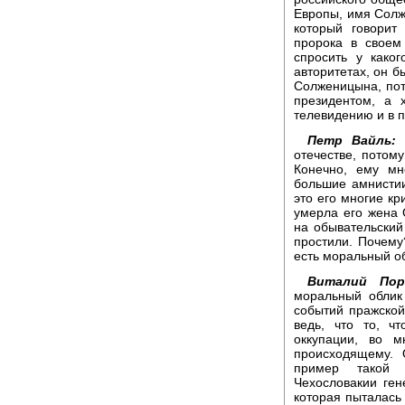
Европы, имя Солж
который говорит
пророка в своем
спросить у како
авторитетах, он б
Солженицына, пот
президентом, а 
телевидению и в 
Петр Вайль:
В
отечестве, потому
Конечно, ему мн
большие амнистии
это его многие кр
умерла его жена 
на обывательский
простили. Почему
есть моральный обл
Виталий Пор
моральный облик
событий пражской
ведь, что то, ч
оккупации, во 
происходящему. 
пример такой 
Чехословакии ге
которая пыталась