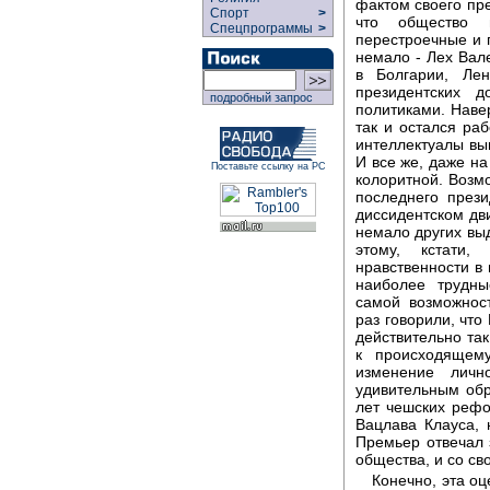
фактом своего пре
Спорт
>
что общество 
Спецпрограммы
>
перестроечные и 
немало - Лех Вал
в Болгарии, Ле
президентских 
подробный запрос
политиками. Наве
так и остался раб
интеллектуалы вы
И все же, даже н
Поставьте ссылку на РС
колоритной. Возмо
последнего през
диссидентском д
немало других вы
этому, кстати
нравственности в
наиболее трудн
самой возможнос
раз говорили, что
действительно так
к происходящему
изменение личн
удивительным обр
лет чешских реф
Вацлава Клауса, 
Премьер отвечал 
общества, и со св
Конечно, эта оц