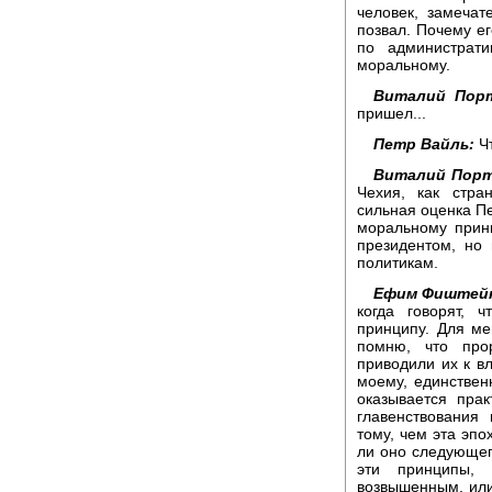
человек, замечат
позвал. Почему ег
по администрати
моральному.
Виталий Порт
пришел...
Петр Вайль:
Чт
Виталий Порт
Чехия, как стра
сильная оценка Пе
моральному принц
президентом, но
политикам.
Ефим Фиштей
когда говорят, 
принципу. Для ме
помню, что про
приводили их к в
моему, единстве
оказывается прак
главенствования
тому, чем эта эпо
ли оно следующего
эти принципы,
возвышенным, или 