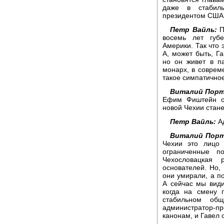
даже в стабиль
президентом США.
Петр Вайль:
П
восемь лет губ
Америки. Так что 
А, может быть, Г
но он живет в па
монарх, в соврем
такое симпатичное
Виталий Порт
Ефим Фиштейн оч
новой Чехии стане
Петр Вайль:
Ад
Виталий Порт
Чехии это лицо 
ограниченные п
Чехословацкая 
основателей. Но,
они умирали, а по
А сейчас мы види
когда на смену 
стабильном общ
администратор-п
канонам, и Гавел 