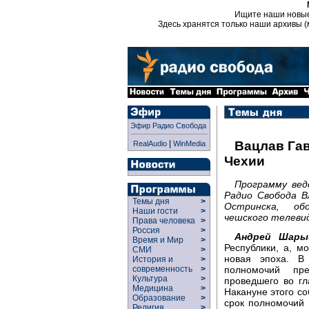
Ищите наши новы
Здесь хранятся только наши архивы (
Эфир Радио Свобода
|
Вацлав Гав
RealAudio
WinMedia
Чехии
Программу вед
Радио Свобода В
Темы дня
>
Остринска, о
Наши гости
>
чешского телеви
Права человека
>
Россия
>
Андрей Шары
Время и Мир
>
Республики, а, м
СМИ
>
новая эпоха. В 
История и
>
полномочий пр
современность
>
Культура
>
проведшего во гл
Медицина
>
Накануне этого со
Образование
>
срок полномочий 
Религия
>