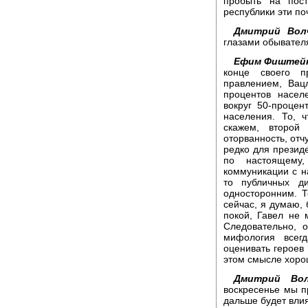
пробыть на пос
республики эти поч
Дмитрий Волч
глазами обывател
Ефим Фиштей
конце своего п
правлением, Вац
процентов насел
вокруг 50-процен
населения. То, 
скажем, второй
оторванность, отч
редко для презид
по настоящему
коммуникации с н
то публичных д
односторонним. Т
сейчас, я думаю, 
покой, Гавел не 
Следовательно, 
мифология всег
оценивать героев
этом смысле хоро
Дмитрий Вол
воскресенье мы п
дальше будет вли