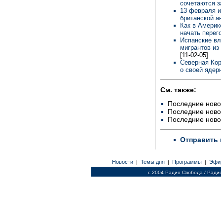
сочетаются 
13 февраля и
британской а
Как в Америк
начать пере
Испанские вл
мигрантов из
[11-02-05]
Северная Кор
о своей ядер
См. также:
Последние ново
Последние ново
Последние ново
Отправить 
Новости
Темы дня
Программы
Эфи
|
|
|
c 2004 Радио Свобода / Ради