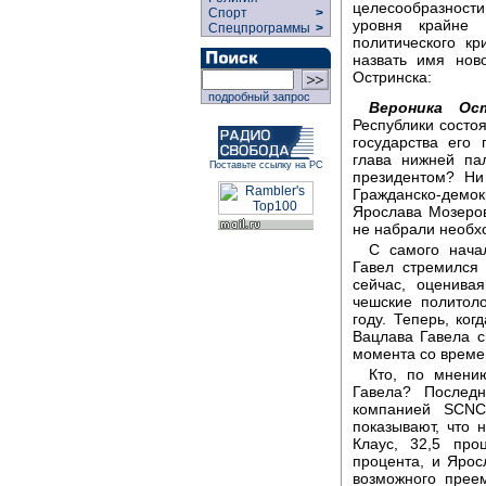
целесообразности
Спорт
>
уровня крайне 
Спецпрограммы
>
политического к
назвать имя нов
Остринска:
подробный запрос
Вероника Ост
Республики состоя
государства его
глава нижней па
Поставьте ссылку на РС
президентом? Ни
Гражданско-демо
Ярослава Мозеров
не набрали необхо
С самого начал
Гавел стремился
сейчас, оценива
чешские политол
году. Теперь, ко
Вацлава Гавела с
момента со време
Кто, по мнени
Гавела? Послед
компанией SCNC,
показывают, что
Клаус, 32,5 про
процента, и Ярос
возможного прее