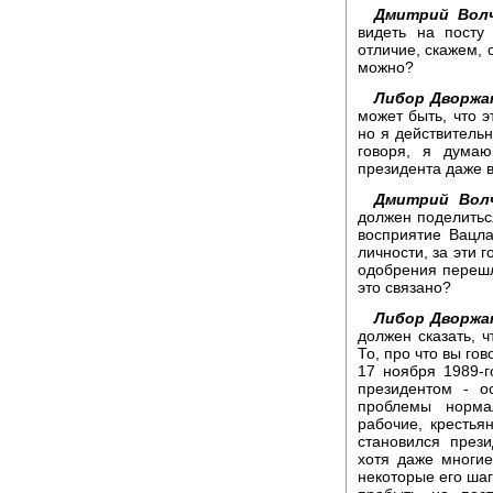
Дмитрий Волч
видеть на посту 
отличие, скажем, 
можно?
Либор Дворжа
может быть, что э
но я действительн
говоря, я думаю
президента даже в
Дмитрий Волч
должен поделитьс
восприятие Вацла
личности, за эти 
одобрения перешл
это связано?
Либор Дворжа
должен сказать, ч
То, про что вы го
17 ноября 1989-
президентом - о
проблемы норма
рабочие, крестья
становился през
хотя даже многие
некоторые его шаг