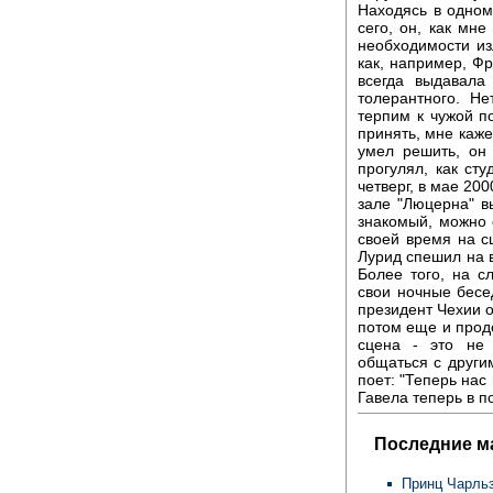
Находясь в одном
сего, он, как мн
необходимости из
как, например, Фр
всегда выдавала 
толерантного. Не
терпим к чужой п
принять, мне каже
умел решить, он
прогулял, как ст
четверг, в мае 20
зале "Люцерна" в
знакомый, можно с
своей время на сц
Лурид спешил на в
Более того, на 
свои ночные бесе
президент Чехии о
потом еще и прод
сцена - это не 
общаться с други
поет: "Теперь нас
Гавела теперь в п
Последние м
Принц Чарльз