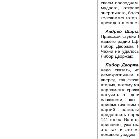
своем последнем
мудрого, откров
энергичного, боле
телекомментато
президента станет
Андрей Шары
Пражской студии
нашего радио Еф
Либор Дворжак. 
Чехии не удалось
Либор Дворжак:
Либор Дворжа
надо сказать, ч
демократичным, 
вперед, так сказа
вторых, потому чт
парламенте сража
получить от деп
сложности, ка
арифметическим м
партий - насколь
представить парл
141 голос. Во-вто
принципе, уже ск
это так, и это 
поживем-увидим.