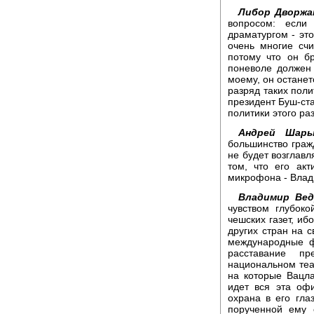
Либор Дворжа
вопросом: если
драматургом - это
очень многие счи
потому что он б
поневоле должен 
моему, он останет
разряд таких поли
президент Буш-ст
политики этого ра
Андрей Шары
большинство граж
не будет возглавл
том, что его ак
микрофона - Влад
Владимир Вед
чувством глубоко
чешских газет, и
других стран на 
международные ф
расставание п
национальном те
на которые Вацла
идет вся эта оф
охрана в его гла
порученной ему 