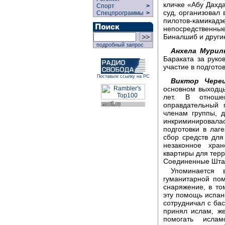
кличке «Абу Дахд
Спорт
>
суд, организовал
Спецпрограммы
>
пилотов-камик
непосредственны
Биналшиб и други
подробный запрос
Анхела Мурил
Бараката за руко
участие в подгото
Поставьте ссылку на РС
Виктор Черец
основном выходцы
лет. В отноше
оправдательный 
членам группы, 
инкриминирова
подготовки в лаг
сбор средств для
незаконное хра
квартиры для терр
Соединенные Штат
Упоминается
гуманитарной по
снаряжение, в то
эту помощь испан
сотрудничал с бас
принял ислам, ж
помогать ислам