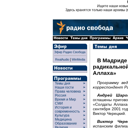
Ищите наши новы
Здесь хранятся только наши архивы (
Эфир Радио Свобода
|
В Мадриде
RealAudio
WinMedia
радикальной
Аллаха»
Программу ве
Темы дня
>
корреспондент Р
Наши гости
>
Права человека
>
Андрей Шарог
Россия
>
оглашены пригово
Время и Мир
>
СМИ
>
«Солдаты Аллаха»
История и
>
сентября 2001 го
современность
>
Виктор Черецкий.
Культура
>
Медицина
>
Виктор Чере
Образование
>
испанским филиа
Религия
>