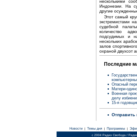
несколькими соо
Индонезии. На с
другие осужденны
Этот самый кру
экстремистами н
судебной палат
количество адв
подсудимых и н
нескольких арабск
залов спортивног
охраной двухсот а
Последние м
Государствен
компьютерны
Опасный пере
Матери-одино
Военная прок
делу избиен
15-я годовщи
Отправить 
Новости
Темы дня
Программы
Эфи
|
|
|
c 2004 Радио Свобода / Ради