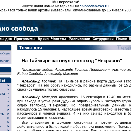
Мы переехали!
Ищите наши новые материалы на
SvobodaNews.ru
.
хранятся только наши архивы (материалы, опубликованные до 16 января 200
вобода
На Таймыре затонул теплоход "Некрасов"
nMedia
Программу ведет Александр Гостев. Принимает участие к
Радио Свобода Александр Макаров.
Александр Гостев:
На Таймыре в районе порта Дудинка зато
"Некрасов". На его борту находились, по разным данным, от 15 д
>
спастись удалось только семерым.
>
века
>
Александр Макаров,
Красноярск:
16 сентября в 12.40 по мес
>
при заходе в устье реки Дудинка опрокинулось и затонуло груз
р
>
судно теплоход "Некрасов". По предварительным данным, 
>
находилось 15 человек. В настоящее время достоверно известна 
>
пассажиров и членов экипажа, 4 из них сейчас находятся в б
сть
>
госпитализации отказались.
>
>
Все спасенные в шоковом состоянии и потому установит
ие
>
действительности было людей на борту, пока невозможно. Поиско
>
месте гибели теплохода продолжаются. Руководит спасательн