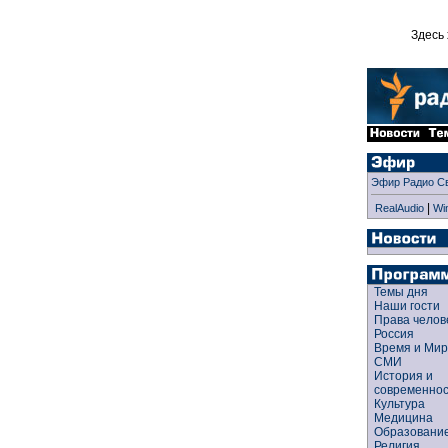
Здесь 
Эфир Радио С
|
RealAudio
Wi
Темы дня
Наши гости
Права чело
Россия
Время и Ми
СМИ
История и
современно
Культура
Медицина
Образован
Религия