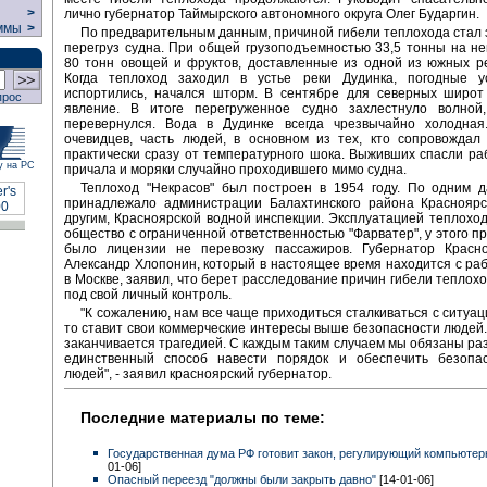
>
лично губернатор Таймырского автономного округа Олег Бударгин.
ммы
>
По предварительным данным, причиной гибели теплохода стал
перегруз судна. При общей грузоподъемностью 33,5 тонны на н
80 тонн овощей и фруктов, доставленные из одной из южных р
Когда теплоход заходил в устье реки Дудинка, погодные у
испортились, начался шторм. В сентябре для северных широт
прос
явление. В итоге перегруженное судно захлестнуло волной
перевернулся. Вода в Дудинке всегда чрезвычайно холодна
очевидцев, часть людей, в основном из тех, кто сопровождал 
практически сразу от температурного шока. Выживших спасли ра
у на РС
причала и моряки случайно проходившего мимо судна.
Теплоход "Некрасов" был построен в 1954 году. По одним д
принадлежало администрации Балахтинского района Красноярск
другим, Красноярской водной инспекции. Эксплуатацией теплохо
общество с ограниченной ответственностью "Фарватер", у этого п
было лицензии не перевозку пассажиров. Губернатор Красно
Александр Хлопонин, который в настоящее время находится с ра
в Москве, заявил, что берет расследование причин гибели теплохо
под свой личный контроль.
"К сожалению, нам все чаще приходиться сталкиваться с ситуаци
то ставит свои коммерческие интересы выше безопасности людей.
заканчивается трагедией. С каждым таким случаем мы обязаны раз
единственный способ навести порядок и обеспечить безопа
людей", - заявил красноярский губернатор.
Последние материалы по теме:
Государственная дума РФ готовит закон, регулирующий компьютер
01-06]
Опасный переезд "должны были закрыть давно"
[14-01-06]