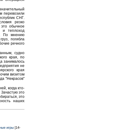
 значительный
ем перевозили
еспублик СНГ.
словия резко
 это обычное
, и теплоход
я. По мнению
груз, погибла
бочие речного
анным, судно
ого края, по
да занималось
редприятия не
ярского края
бочим визитом
да "Некрасов"
ей, когда кто-
 Зачастую это
бираться, это
сность наших
ные игры
[14-