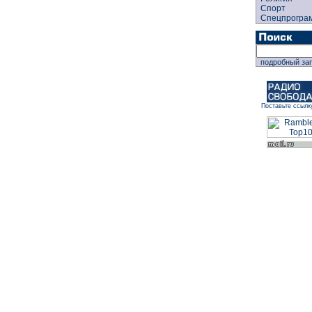
Спорт
Спецпрогра
подробный за
Поставьте ссылк