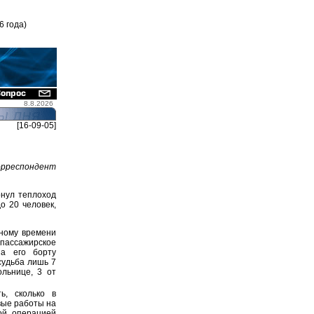
6 года)
8.8.2026
[16-09-05]
орреспондент
нул теплоход
о 20 человек,
тному времени
опассажирское
на его борту
судьба лишь 7
ольнице, 3 от
ь, сколько в
вые работы на
ой операцией